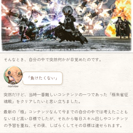
そんなとき、自分の中で突然何かが目覚めたのです。
「負けたくない」
norirow
突然だけど、当時一番難しいコンテンツの一つであった「極朱雀征
魂戦」をクリアしたいと思い立ちました。
最新の「極」コンテンツなんて今までの自分の中では考えたことも
ないほど高い目標でしたが、それから毎日スキル回しやコンテンツ
の予習を重ね、その後、しばらくしてその目標は達せられます。