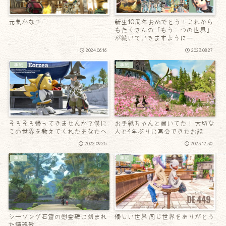
元気かな？
新生10周年おめでとう！これから
もたくさんの「もう一つの世界」
が続いていきますようにー
2024.06.16
2023.08.27
手紙
手紙
そろそろ帰ってきませんか？僕に
お手紙ちゃんと届いてた！ 大切な
この世界を教えてくれたあなたへ
人と4年ぶりに再会できたお話
2022.09.25
2023.12.30
手紙
手紙
シーソング石窟の慰霊碑に刻まれ
優しい世界 同じ世界をありがとう
た鎮魂歌