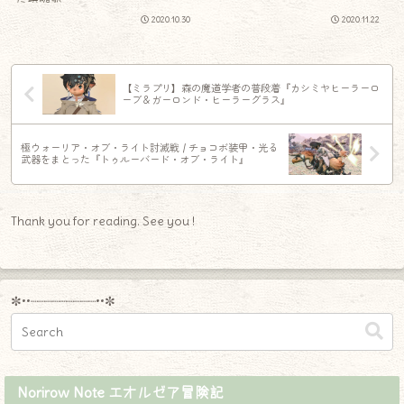
2020.10.30
2020.11.22
【ミラプリ】森の魔道学者の普段着『カシミヤヒーラーロ
ーブ＆ガーロンド・ヒーラーグラス』
極ウォーリア・オブ・ライト討滅戦 / チョコボ装甲・光る
武器をまとった『トゥルーバード・オブ・ライト』
Thank you for reading. See you !
✼••┈┈┈┈┈┈┈┈┈••✼
Norirow Note エオルゼア冒険記