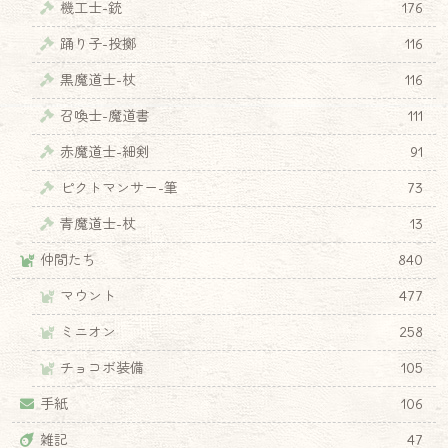
機工士-銃
176
踊り子-投擲
116
黒魔道士-杖
116
召喚士-魔道書
111
赤魔道士-細剣
91
ピクトマンサー-筆
73
青魔道士-杖
13
仲間たち
840
マウント
477
ミニオン
258
チョコボ装備
105
手紙
106
雑記
47