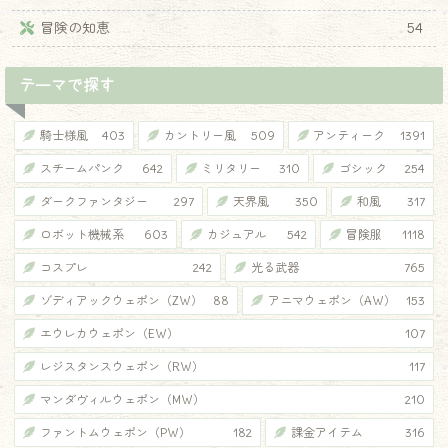
冒険の知恵
54
テーマで探す
騎士様風
403
カントリー風
509
アンティーク
1391
スチームパンク
642
ミリタリー
310
ゴシック
254
ダークファンタジー
297
天界風
350
和風
317
ロボット機械系
603
カジュアル
542
冒険服
1118
コスプレ
242
光る武器
765
ゾディアックウェポン（ZW）
88
アニマウェポン（AW）
153
エウレカウェポン（EW）
107
レジスタンスウェポン（RW）
117
マンダヴィルウェポン（MW）
210
ファントムウェポン（PW）
182
課金アイテム
316