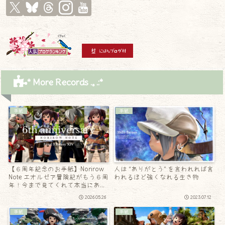
* More Records .｡.:*
手紙
手紙
【６周年記念のお手紙】Norirow
人は “ありがとう” を言われれば言
Note エオルゼア冒険記がもう６周
われるほど強くなれる生き物
年！今まで見てくれて本当にあり
がとう！
2026.05.26
2023.07.12
手紙
手紙