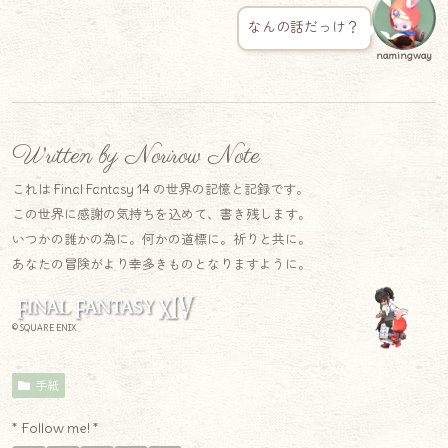
なんの話だっけ？
namingway
Written by Norirow Note
これは Final Fantasy 14 の世界の記憶と記録です。
この世界に感謝の気持ちを込めて、書き残します。
いつかの誰かの為に。何かの道標に。祈りと共に。
あなたの冒険がより幸多きものとなりますように。
© SQUARE ENIX
手紙
* Follow me! *