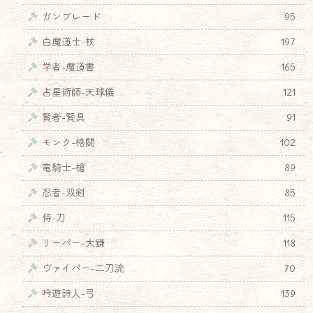
ガンブレード
95
白魔道士-杖
197
学者-魔道書
165
占星術師-天球儀
121
賢者-賢具
91
モンク-格闘
102
竜騎士-槍
89
忍者-双剣
85
侍-刀
115
リーパー-大鎌
118
ヴァイパー-二刀流
70
吟遊詩人-弓
139