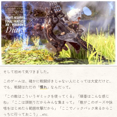
そして初めて気づきました。
このゲームは、確かに戦闘好きじゃない人にとっては大変だけど、
でも、戦闘はただの「
慣れ
」なんだって。
「この敵はこういうギミックを使ってくる」「順番はこんな感じ
ね」「ここは頭割りだからみんな集まって」「敵がこのポーズや詠
唱をはじめたら範囲攻撃だから」「ここでノックバック来るからこ
っちに行っておこう」…etc.