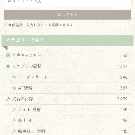
※ 全部選択・入力しなくても検索できるよ！
カテゴリーで探す
写真ギャラリー
53
ミラプリの記録
1,347
コーディネート
946
AF装備
387
武器の記録
2,679
ナイト-剣盾
245
戦士-斧
198
暗黒騎士-大剣
115