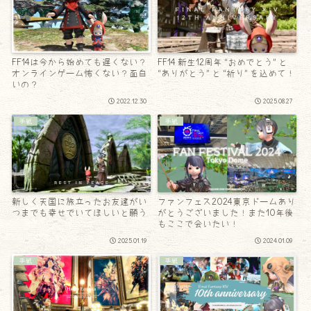
FF14は今から始めても遅くない？
FF14 新生12周年 “おめでとう” と
オンラインゲーム怖くない？面白
“ありがとう” と “祈り” を込めて！
いの？
2022.12.30
2025.08.27
手紙
手紙
新しく天国に旅立ったお友達がい
ファンフェス2024東京ドームあり
つまでも幸せでいてほしいと願う
がとうございました！また10年後
もここで会いたい！
2025.01.19
2024.01.09
手紙
手紙