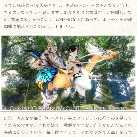
今でも当時のFCが大好きだし、当時のメンバーのみんながどうし
てるのかなってよく思います。ありきたりの言葉だけど感謝しかな
い…本当に楽しかった。これがMMOなんだねって、ようやくその醍
醐味に触れられたのかもしれません。
ただ、みんなが毎日『レベルレ』等のダンジョンに行くのを誘って
くれるのですが、それが嫌で、戦闘ができない自分がだんだんと劣
等感に変わっていき、毎日悶々として、それがやがて苦痛となって