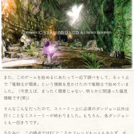
また、このゲームを始めるにあたって一応下調べをして、ネット上
で「竜騎士が簡単」という情報を見かけたので竜騎士で始めていま
した。（今思えば、まったく簡単じゃない…明らかに間違った偏見
情報です(笑)）
そんなこんなだったので、ストーリー上に必須のダンジョン以外は
行くことなくストーリーが終わりました。もちろん、各ダンジョン
とも一回きりです。
ちなみに、この時点ではFCどころかフレンドも一人もおらず、チ