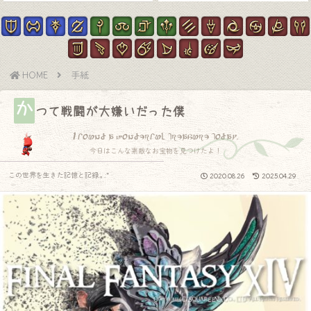
HOME
手紙
か
つて戦闘が大嫌いだった僕
I found a wonderful treasure today.
今日はこんな素敵なお宝物を見つけたよ！
この世界を生きた記憶と記録.｡.:*
2020.08.26
2025.04.29