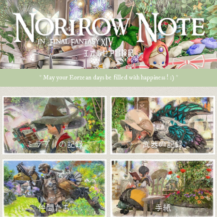
エオルゼア冒険記
* May your Eorzean days be filled with happiness ! :) *
ミラプリの記録
武器の記録
仲間たち
手紙