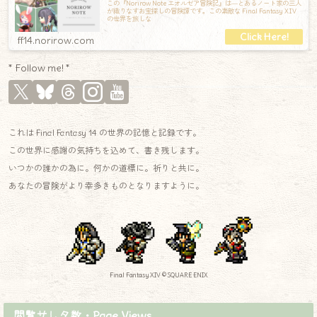
この『Norirow Note エオルゼア冒険記』は―とあるノート家の三人
が織りなすお宝探しの冒険譚です。この素敵な Final Fantasy XIV
の世界を旅しな
ff14.norirow.com
* Follow me! *
これは Final Fantasy 14 の世界の記憶と記録です。
この世界に感謝の気持ちを込めて、書き残します。
いつかの誰かの為に。何かの道標に。祈りと共に。
あなたの冒険がより幸多きものとなりますように。
Final Fantasy XIV © SQUARE ENIX
閲覧サレタ数・Page Views