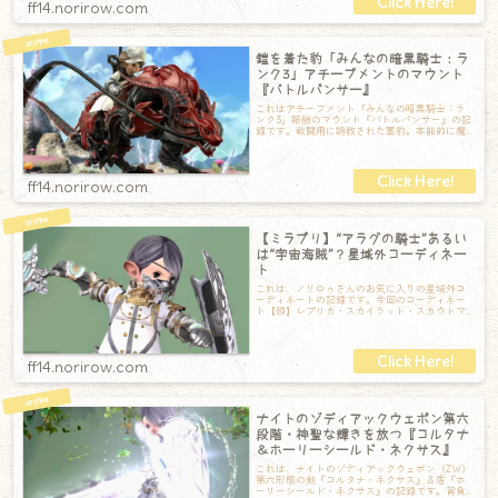
ff14.norirow.com
鎧を着た豹「みんなの暗黒騎士：ラ
ンク3」アチーブメントのマウント
『バトルパンサー』
これはアチーブメント「みんなの暗黒騎士：ラ
ンク3」報酬のマウント『バトルパンサー』の記
録です。戦闘用に調教された軍豹。本能的に魔
力を操るパンサーは、暗黒騎士にとって、自
ff14.norirow.com
【ミラプリ】“アラグの騎士”あるい
は“宇宙海賊”？星域外コーディネー
ト
これは、ノリロゥさんのお気に入りの星域外コ
ーディネートの記録です。今回のコーディネー
ト【頭】レプリカ・スカイラット・スカウトマ
スク【胴】スカラディフェンダー・コート【手
ff14.norirow.com
ナイトのゾディアックウェポン第六
段階・神聖な輝きを放つ『コルタナ
＆ホーリーシールド・ネクサス』
これは、ナイトのゾディアックウェポン（ZW）
第六形態の剣『コルタナ・ネクサス』＆盾『ホ
ーリーシールド・ネクサス』の記録です。背負