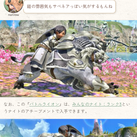
鎧の雰囲気もサベネアっぽい気がするもんね
norirow
なお、この『
バトルライオン
』は、
みんなのナイト：ランク3
とい
うナイトのアチーブメントで入手できます。