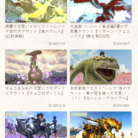
綺麗で可愛いメロンクリームソー
大迷宮バハムート真成編3層の不
ダ色の犬マウント『商のカムイ』
死鳥マウント『リボーン・フェニ
(幻討滅戦)
ックス』(新生祭2023)
2024.11.29
2023.09.17
マウント
マウント
チョコまみれの可愛いコロポック
友好部族クエスト “シルフ” 族のマ
ルマウント『チョコロポックル』
ウント・草の冠を被った可愛い
（？）『ローレル・グゥーブー』
2020.12.16
2021.06.01
マウント
マウント