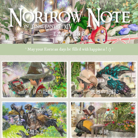
エオルゼア冒険記
* May your Eorzean days be filled with happiness ! :) *
ミラプリの記録
武器の記録
仲間たち
手紙