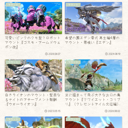
マウント
マウント
可愛いピンクのクモ型？ロボット
希望の園エデン零式 再生編4層の
マウント『コスモ・アームドウェ
マウント・罪喰い『エデン』
ポン改』
2026.06.07
2024.08.19
マウント
マウント
白きライオンのマウント・堅固な
足に掴まって飛ぶ大きなお口の鳥
るナイトのアチーブメント報酬
マウント『クワイエット・コリブ
『ウォーライオン』
リ』（クレセントアイル北征編）
2023.05.15
2026.08.02
マウント
マウント