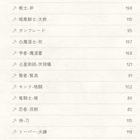
戦士-斧
198
暗黒騎士-大剣
115
ガンブレード
95
白魔道士-杖
197
学者-魔道書
168
占星術師-天球儀
121
賢者-賢具
91
モンク-格闘
102
竜騎士-槍
89
忍者-双剣
85
侍-刀
115
リーパー-大鎌
118