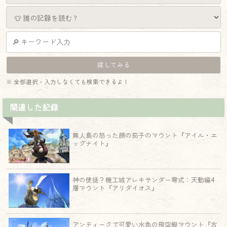
※ 全部選択・入力しなくても検索できるよ！
関連した記録
無人島の怒った顔の茄子のマウント『アイル・エ
ッグナイト』
神の使徒？機工城アレキサンダー零式：天動編4
層マウント『アリダイオス』
アンティークで可愛い水色の飛空艇マウント『古