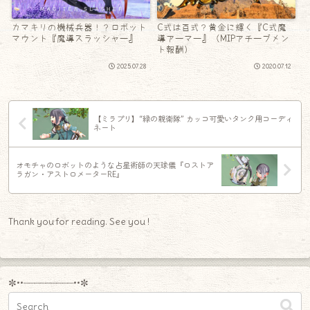
カマキリの機械兵器！？ロボット
C式は百式？黄金に輝く『C式魔
マウント『魔導スラッシャー』
導アーマー』（MIPアチーブメン
ト報酬）
2025.07.28
2020.07.12
【ミラプリ】“緑の親衛隊” カッコ可愛いタンク用コーディ
ネート
オモチャのロボットのような占星術師の天球儀『ロストア
ラガン・アストロメーターRE』
Thank you for reading. See you !
✼••┈┈┈┈┈┈┈┈┈••✼