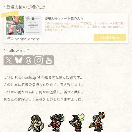
* 登場人物のご紹介.｡.:*
登場人物：ノート家の人々
この『Norirow Note エオルゼア冒険記』は―とあるノート家の三人
が織りなすお宝探しの冒険譚です。この素敵な Final Fantasy XIV
の世界を旅しな
ff14.norirow.com
* Follow me! *
これは Final Fantasy 14 の世界の記憶と記録です。
この世界に感謝の気持ちを込めて、書き残します。
いつかの誰かの為に。何かの道標に。祈りと共に。
あなたの冒険がより幸多きものとなりますように。