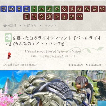
HOME
仲間たち
マウント
鎧
を纏った白きライオンマウント『バトルライオ
ン』(みんなのナイト：ランク3)
I found a wonderful treasure today.
今日はこんな素敵なお宝物を見つけたよ！
この世界を生きた記憶と記録.｡.:*
2023.05.19
2026.06.30