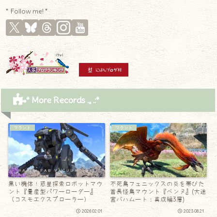
* Follow me! *
* More Records .｡.:*
マウント
マウント
黒い機体！惑星探索ロボットマウ
不死鳥フェニックスの炎を帯びた
ント『量産型パワーローダー』
首長怪鳥マウント『ベンヌ』(大迷
（コスモエクスプローラー）
宮バハムート：真成編3層)
2026.02.01
2023.08.21