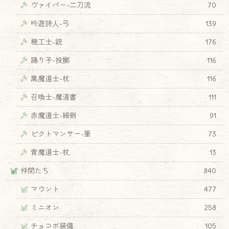
ヴァイパー-二刀流
70
吟遊詩人-弓
139
機工士-銃
176
踊り子-投擲
116
黒魔道士-杖
116
召喚士-魔道書
111
赤魔道士-細剣
91
ピクトマンサー-筆
73
青魔道士-杖
13
仲間たち
840
マウント
477
ミニオン
258
チョコボ装備
105