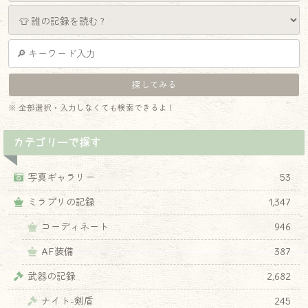
※ 全部選択・入力しなくても検索できるよ！
カテゴリーで探す
写真ギャラリー
53
ミラプリの記録
1,347
コーディネート
946
AF装備
387
武器の記録
2,682
ナイト-剣盾
245