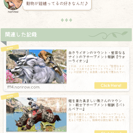
動物が鎧纏ってるの好きなんだ♪
norirow
♦♦♦
関連した記録
白きライオンのマウント・堅固なる
ナイトのアチーブメント報酬『ウォ
ーライオン』
これは、ナイトのアチーブメント『堅固なるナ
イト』で入手できるマウント『ウォーライオ
ン』の記録です。全身真っ白な毛で覆われてい
るライオンです。顔は勇ましい感じではありま
す
ff14.norirow.com
鎧を着た勇ましい熊さんのマウン
ト・戦士アチーブメント報酬『バト
ルベアー』
鎧を着た熊さんのマウント『バトルベアー』た
だ、この熊さん、顔はとても怖いです…後ろから
見ると可愛らしい。騎乗時は腕を組んで乗って
います。走る時はちょっと前傾姿勢。ドスド