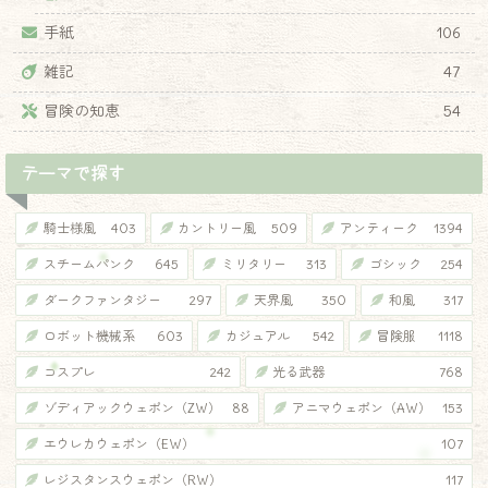
手紙
106
雑記
47
冒険の知恵
54
テーマで探す
騎士様風
403
カントリー風
509
アンティーク
1394
スチームパンク
645
ミリタリー
313
ゴシック
254
ダークファンタジー
297
天界風
350
和風
317
ロボット機械系
603
カジュアル
542
冒険服
1118
コスプレ
242
光る武器
768
ゾディアックウェポン（ZW）
88
アニマウェポン（AW）
153
エウレカウェポン（EW）
107
レジスタンスウェポン（RW）
117