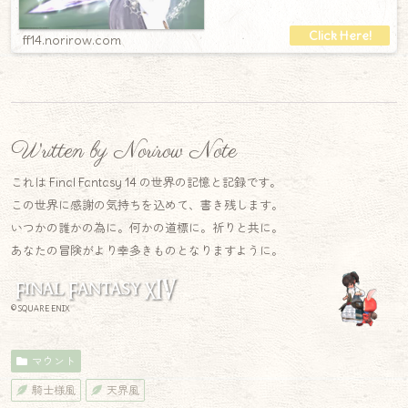
っている状態だと『コルタナ・アートマ』＆
ff14.norirow.com
Written by Norirow Note
これは Final Fantasy 14 の世界の記憶と記録です。
この世界に感謝の気持ちを込めて、書き残します。
いつかの誰かの為に。何かの道標に。祈りと共に。
あなたの冒険がより幸多きものとなりますように。
© SQUARE ENIX
マウント
騎士様風
天界風