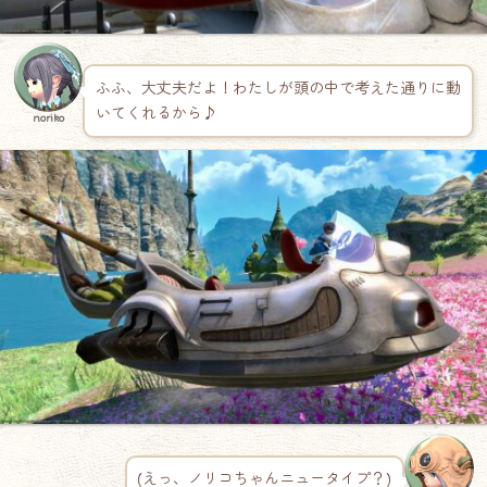
ふふ、大丈夫だよ！わたしが頭の中で考えた通りに動
いてくれるから♪
noriko
(えっ、ノリコちゃんニュータイプ？)