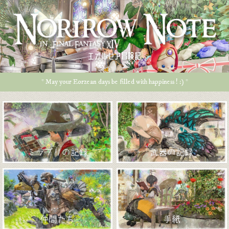
エオルゼア冒険記
* May your Eorzean days be filled with happiness ! :) *
ミラプリの記録
武器の記録
仲間たち
手紙