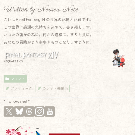
Written by Norirow Note
これは Final Fantasy 14 の世界の記憶と記録です。
この世界に感謝の気持ちを込めて、書き残します。
いつかの誰かの為に。何かの道標に。祈りと共に。
あなたの冒険がより幸多きものとなりますように。
© SQUARE ENIX
マウント
アンティーク
ロボット機械系
* Follow me! *