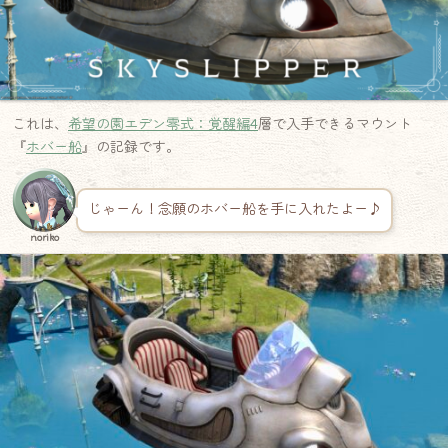
これは、
希望の園エデン零式：覚醒編4
層で入手できるマウント
『
ホバー船
』の記録です。
じゃーん！念願のホバー船を手に入れたよー♪
noriko