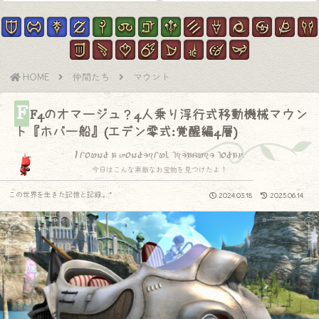
HOME
仲間たち
マウント
F
F4のオマージュ？4人乗り浮行式移動機械マウン
ト『ホバー船』(エデン零式:覚醒編4層)
I found a wonderful treasure today.
今日はこんな素敵なお宝物を見つけたよ！
この世界を生きた記憶と記録.｡.:*
2024.03.18
2025.06.14