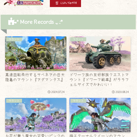
* More Records .｡.:*
マウント
マウント
高速回転飛行するサベネアの巨大
ドワーフ族の友好部族クエストマ
陸亀のマウント『アダマンタス』
ウント『ドワーフ戦車』がララフ
ェルサイズでかわいい！
2024.07.24
2020.08.24
マウント
マウント
お花が舞う魔女の可愛いピンクの
極エターナルクイーンのマウン