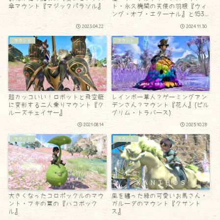
傘マウント『マジックパラソル』
ト・永久機関の天使の羽根『ウィ
ング・オブ・エターナル』と153
周の思い出！
2023.04.22
2024.11.30
マウント
マウント
超カッコいい！ロボットと飛空艇
レインボー草人？ゲーミングアン
に変形する二人乗りマウント『ク
デンさん？マウント『花人』(ピル
ルーズチェイサー』
グリム・トラバース)
2021.08.14
2025.10.28
マウント
マウント
大きくなったコロポックルのマウ
風を纏った緑の可愛いお馬さん・
ント・フキの葉の『ハコボック
ガルーダのマウント『クサント
ル』
ス』