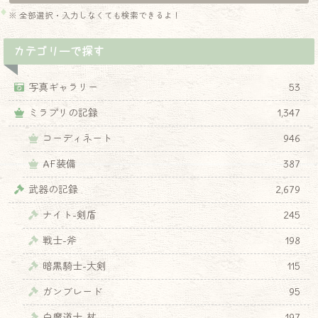
※ 全部選択・入力しなくても検索できるよ！
カテゴリーで探す
写真ギャラリー
53
ミラプリの記録
1,347
コーディネート
946
AF装備
387
武器の記録
2,679
ナイト-剣盾
245
戦士-斧
198
暗黒騎士-大剣
115
ガンブレード
95
白魔道士-杖
197