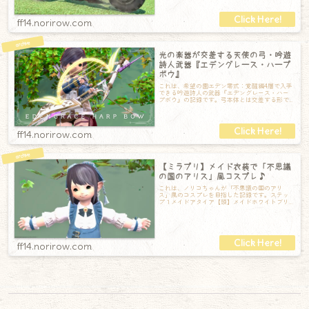
ff14.norirow.com
光の楽器が交差する天使の弓・吟遊
詩人武器『エデングレース・ハープ
ボウ』
これは、希望の園エデン零式：覚醒編4層で入手
できる吟遊詩人の武器『エデングレース・ハー
プボウ』の記録です。弓本体とは交差する形で
光の半円が起き上がってきます。弦もあるの
ff14.norirow.com
【ミラプリ】メイド衣装で「不思議
の国のアリス」風コスプレ♪
これは、ノリコちゃんが「不思議の国のアリ
ス」風のコスプレを目指した記録です。ステッ
プ１メイドアタイア【頭】メイドホワイトブリ
ムEX【胴】メイドエプロンドレスEX【手】メ
ff14.norirow.com