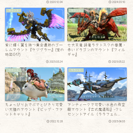
2020.12.04
2024.03.10
マウント
マウント
紫に輝く翼を持つ黄金遺跡のゴー
七大天竜 詩竜ラタトスクの眷属・
レムマウント『ケジグラー』(宝の
赤いドラゴンのマウント『フィル
地図G17)
ギャ』
2025.03.24
2025.05.22
マウント
マウント
ちょっぴりおでぶでとびきり可愛
アンティークで可愛い水色の飛空
い大猫のマウント『ビッグ・ファ
艇マウント『古式魔道船』-クレ
ットキャット』
センントアイル（ララフェル
Ver.）
2022.12.28
2025.06.03