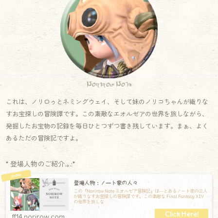
Norirow Note
これは、ノリロゥとネミングウェイ、そして妹のノリコちゃんが織りな
すお宝探しの冒険譚です。この素敵なエオルゼアの世界を旅しながら、
発掘したお宝物の記録を毎日ひとつずつ書き残しています。まぁ、よく
あるただの冒険記ですよ。
* 登場人物のご紹介.｡.:*
登場人物：ノート家の人々
この『Norirow Note エオルゼア冒険記』は―とあるノート家の三人
が織りなすお宝探しの冒険譚です。この素敵な Final Fantasy XIV
の世界を旅しな
ff14.norirow.com