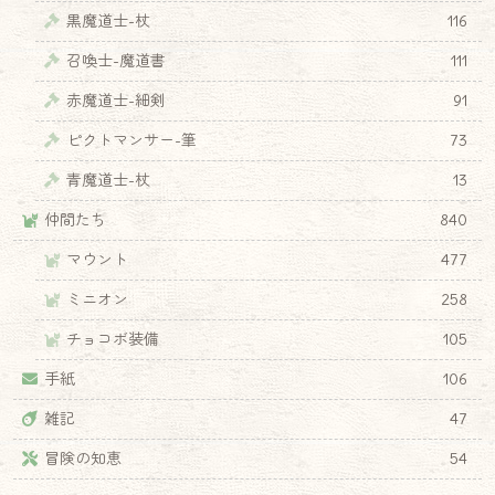
黒魔道士-杖
116
召喚士-魔道書
111
赤魔道士-細剣
91
ピクトマンサー-筆
73
青魔道士-杖
13
仲間たち
840
マウント
477
ミニオン
258
チョコボ装備
105
手紙
106
雑記
47
冒険の知恵
54