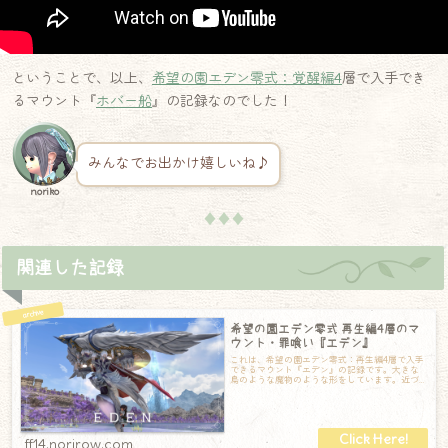
ということで、以上、
希望の園エデン零式：覚醒編4
層で入手でき
るマウント『
ホバー船
』の記録なのでした！
みんなでお出かけ嬉しいね♪
noriko
♦♦♦
関連した記録
希望の園エデン零式 再生編4層のマ
ウント・罪喰い『エデン』
これは、希望の園エデン零式：再生編4層で入手
できるマウント『エデン』の記録です。大きな
鳥のような魔物のような形をしています。近づ
いてみるとけっこうおどろおどろしい？もし
ff14.norirow.com