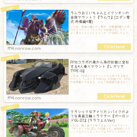
ラムウおじいちゃんとイクシオンの
合体マウント？『ラムウ』(エデン零
式:共鳴編4層)
これは、希望の園エデン零式：共鳴編4層で入手
できるマウント『ラムウ』の記録です。ただ、
よく見るとラムウとイクシオンが合体したよう
な身体をしています。お顔はラムウでとても
ff14.norirow.com
FF15コラボの車から飛行形態に変形
する4人乗りマウント『レガリア
TYPE-G』
これは、FF15コラボイベントで入手できる車の
マウント『レガリア TYPE-G』の記録です。FF15
の世界観そのままな、かなり高級感のあるオー
プンカーです。4人乗りの大
ff14.norirow.com
クラシックなアメリカンバイクのよ
うな美装三輪トラクター『ガーロン
ドGL-IIT』(ララフェルVer.)
これは、無人島で入手できるバイクのマウント
『ガーロンドGL-IIT』の記録です。全体的にクラ
シックなアメリカンタイプなデザインですが、
後部に耕運機が取り付けられているの