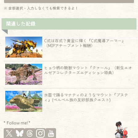
※ 全部選択・入力しなくても検索できるよ！
関連した記録
C式は百式？黄金に輝く『C式魔導アーマー』
（MIPアチーブメント報酬）
ヒョウ柄の騎獣マウント『クァール』（新生エオ
ルゼアコレクターズエディション特典）
水面で踊るマナティのようなマウント『プヌテ
ィ』(ペルペル族の友好部族クエスト)
* Follow me! *