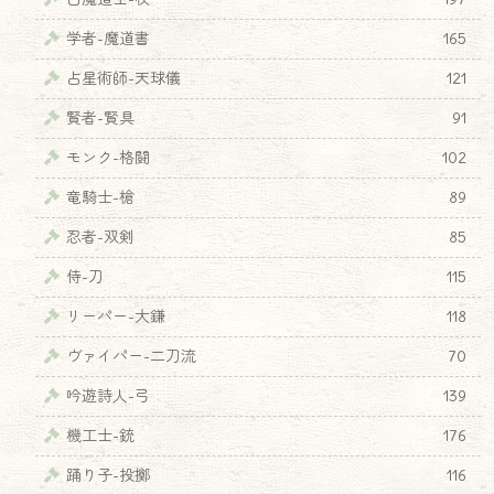
学者-魔道書
165
占星術師-天球儀
121
賢者-賢具
91
モンク-格闘
102
竜騎士-槍
89
忍者-双剣
85
侍-刀
115
リーパー-大鎌
118
ヴァイパー-二刀流
70
吟遊詩人-弓
139
機工士-銃
176
踊り子-投擲
116