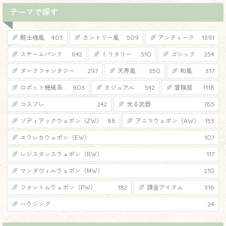
テーマで探す
騎士様風
403
カントリー風
509
アンティーク
1391
スチームパンク
642
ミリタリー
310
ゴシック
254
ダークファンタジー
297
天界風
350
和風
317
ロボット機械系
603
カジュアル
542
冒険服
1118
コスプレ
242
光る武器
765
ゾディアックウェポン（ZW）
88
アニマウェポン（AW）
153
エウレカウェポン（EW）
107
レジスタンスウェポン（RW）
117
マンダヴィルウェポン（MW）
210
ファントムウェポン（PW）
182
課金アイテム
316
ハウジング
24