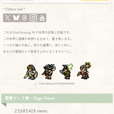
* Follow me! *
これは Final Fantasy 14 の世界の記憶と記録です。
この世界に感謝の気持ちを込めて、書き残します。
いつかの誰かの為に。何かの道標に。祈りと共に。
あなたの冒険がより幸多きものとなりますように。
Final Fantasy XIV © SQUARE ENIX
閲覧サレタ数・Page Views
23,683,428 views