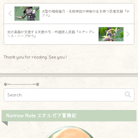
大型の暗殺曲刀・北欧神話の神剣の名を持つ忍者武器『ホ
フド』
光の楽器が交差する天使の弓・吟遊詩人武器『エデングレ
ース・ハープボウ』
Thank you for reading. See you !
✼••┈┈┈┈┈┈┈┈┈••✼
Norirow Note エオルゼア冒険記