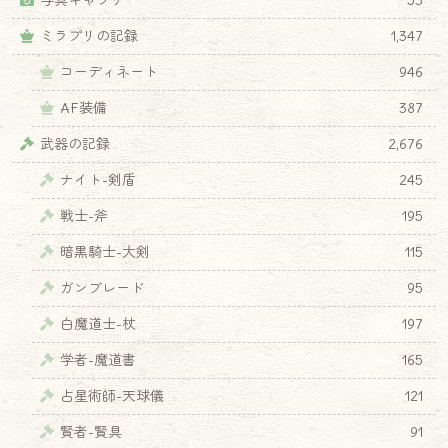
ミラプリの記録
1,347
コーディネート
946
AF装備
387
武器の記録
2,676
ナイト-剣盾
245
戦士-斧
195
暗黒騎士-大剣
115
ガンブレード
95
白魔道士-杖
197
学者-魔道書
165
占星術師-天球儀
121
賢者-賢具
91