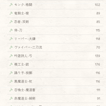
モンク-格闘
102
竜騎士-槍
89
忍者-双剣
85
侍-刀
115
リーパー-大鎌
118
ヴァイパー-二刀流
70
吟遊詩人-弓
139
機工士-銃
176
踊り子-投擲
116
黒魔道士-杖
116
召喚士-魔道書
111
赤魔道士-細剣
91