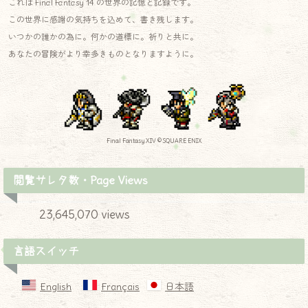
これは Final Fantasy 14 の世界の記憶と記録です。
この世界に感謝の気持ちを込めて、書き残します。
いつかの誰かの為に。何かの道標に。祈りと共に。
あなたの冒険がより幸多きものとなりますように。
Final Fantasy XIV © SQUARE ENIX
閲覧サレタ数・Page Views
23,645,070 views
言語スイッチ
English
Français
日本語