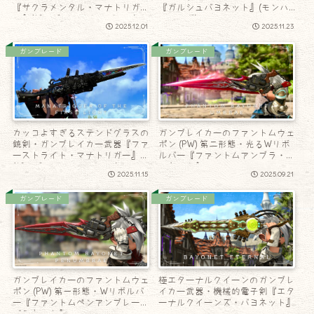
『サクラメンタル・マナトリガ
『ガルシュバヨネット』(モンハ
ー』(ピルグリム・トラバース)
ンコラボ)
2025.12.01
2025.11.23
ガンブレード
ガンブレード
カッコよすぎるステンドグラスの
ガンブレイカーのファントムウェ
銃剣・ガンブレイカー武器『ファ
ポン (PW) 第二形態・光るWリボ
ーストライト・マナトリガー』
ルバー『ファントムアンブラ・バ
(ピルグリム・トラバース)
ヨネット』
2025.11.15
2025.09.21
ガンブレード
ガンブレード
ガンブレイカーのファントムウェ
極エターナルクイーンのガンブレ
ポン (PW) 第一形態・Wリボルバ
イカー武器・機械的電子剣『エタ
ー『ファントムペンアンブレー・
ーナルクイーンズ・バヨネット』
バヨネット』