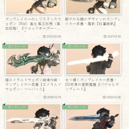
ガンブレイカーのレジスタンスウ
鮮やかな鯉のデザインのガンブレ
ェポン（RW）進化 第三形態（第
イカー武器・魔剣『紅蓮銃剣』
四段階）『ジャッジオーダー・マ
ナトリガー』
2021.02.05
2021.01.10
ガンブレード
ガンブレード
極エメラルドウェポン破壊作戦・
光り輝くガンブレイカー武器・
ガンブレイカー武器『エメラルド
DD死者の宮殿魔器『パジャルガ
ウェポン・ソーバック』
ンブレード』
2020.12.13
2020.12.06
ガンブレード
ガンブレード