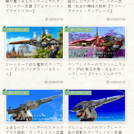
蝶が舞う光るティターニアのガン
極ゼレニアのガンブレイカー武
ブレイカー武器『フェアリーキン
器・紅金の機械式銃剣『クイーン
グマナトリガー』
ズナイト・ガンブレード』
2026.07.16
2026.07.04
ガンブレード
ガンブレード
ヒートホーク的な電熱式ガンブレ
ガンブレイカーのファントムウェ
ード『トロパイオス・バヨネッ
ポン (PW) 第三形態・光るエンジ
ト』
ンブレード『ファントムオブスキ
ュラム・ガンブレード』
2026.03.30
2026.02.23
ガンブレード
ガンブレード
上品なホワイトレザーのステンド
アルシュベルドのガンブレード・
グラス銃剣・ガンブレイカー武器
白の孤影のガンブレイカー武器