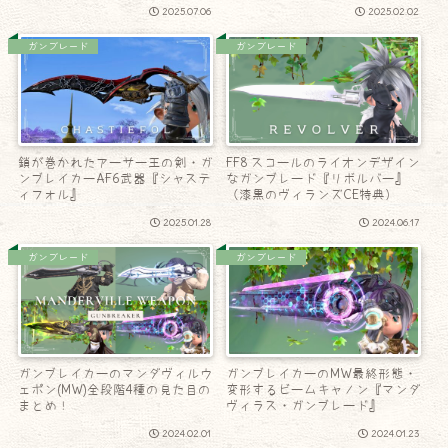
2025.07.06
2025.02.02
ガンブレード
ガンブレード
鎖が巻かれたアーサー王の剣・ガ
FF8 スコールのライオンデザイン
ンブレイカーAF6武器『シャステ
なガンブレード『リボルバー』
ィフォル』
（漆黒のヴィランズCE特典）
2025.01.28
2024.06.17
ガンブレード
ガンブレード
ガンブレイカーのマンダヴィルウ
ガンブレイカーのMW最終形態・
ェポン(MW)全段階4種の見た目の
変形するビームキャノン『マンダ
まとめ！
ヴィラス・ガンブレード』
2024.02.01
2024.01.23