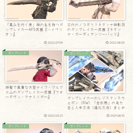
「高みを行く者」神の名を持つガ
古代のノコギリ？キタンナ神影洞
ンブレイカーAF5武器『ハイペリ
のガンブレイカー武器『キタン
オン』
ナ・ガーディアンソーバック』
2022.07.04
2022.06.03
ガンブレード
ガンブレード
神聖で高貴な大型ナイフ・グルグ
火山のガンブレイカー武器『フォ
ーギヴン・マナトリガー』
ガンブレイカーのレジスタンスウ
ェポン（RW）「全形態」の見た
目と入手方法（進化方法）まとめ
2022.03.23
2021.06.10
ガンブレード
ガンブレード