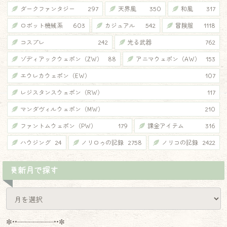
ダークファンタジー
297
天界風
350
和風
317
♦
ロボット機械系
603
カジュアル
542
冒険服
1118
コスプレ
242
光る武器
762
ゾディアックウェポン（ZW）
88
アニマウェポン（AW）
153
エウレカウェポン（EW）
107
レジスタンスウェポン（RW）
117
マンダヴィルウェポン（MW）
210
ファントムウェポン（PW）
179
課金アイテム
316
ハウジング
24
ノリロゥの記録
2758
ノリコの記録
2422
更新月で探す
✼••┈┈┈┈┈┈┈┈┈••✼