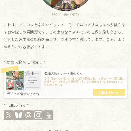
Norirow Note
これは、ノリロゥとネミングウェイ、そして妹のノリコちゃんが織りな
すお宝探しの冒険譚です。この素敵なエオルゼアの世界を旅しながら、
発掘したお宝物の記録を毎日ひとつずつ書き残しています。まぁ、よく
あるただの冒険記ですよ。
* 登場人物のご紹介.｡.:*
登場人物：ノート家の人々
この『Norirow Note エオルゼア冒険記』は―とあるノート家の三人
が織りなすお宝探しの冒険譚です。この素敵な Final Fantasy XIV
の世界を旅しな
ff14.norirow.com
* Follow me! *