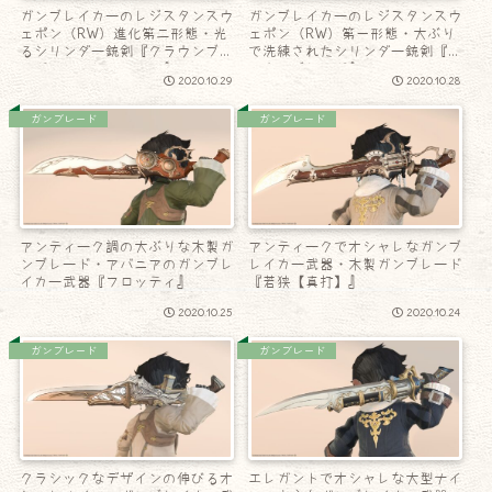
ガンブレイカーのレジスタンスウ
ガンブレイカーのレジスタンスウ
ェポン（RW）進化第二形態・光
ェポン（RW）第一形態・大ぶり
るシリンダー銃剣『クラウンブレ
で洗練されたシリンダー銃剣『ク
ード・リコレクション』
ラウンブレード』
2020.10.29
2020.10.28
ガンブレード
ガンブレード
アンティーク調の大ぶりな木製ガ
アンティークでオシャレなガンブ
ンブレード・アバニアのガンブレ
レイカー武器・木製ガンブレード
イカー武器『フロッティ』
『若狭【真打】』
2020.10.25
2020.10.24
ガンブレード
ガンブレード
クラシックなデザインの伸びるオ
エレガントでオシャレな大型ナイ