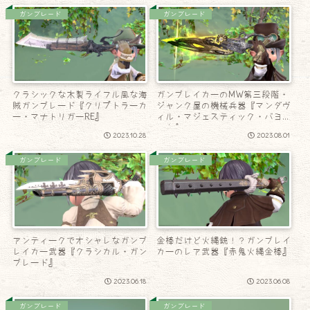
ガンブレード
ガンブレード
クラシックな木製ライフル風な海
ガンブレイカーのMW第三段階・
賊ガンブレード『クリプトラーカ
ジャンク屋の機械兵器『マンダヴ
ー・マナトリガーRE』
ィル・マジェスティック・バヨネ
ット』
2023.10.28
2023.08.01
ガンブレード
ガンブレード
アンティークでオシャレなガンブ
金棒だけど火縄銃！？ガンブレイ
レイカー武器『クラシカル・ガン
カーのレア武器『赤鬼火縄金棒』
ブレード』
2023.06.18
2023.06.08
ガンブレード
ガンブレード