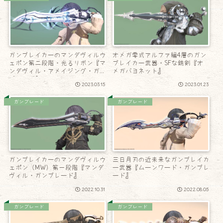
ガンブレイカーのマンダヴィルウ
オメガ零式アルファ編4層のガン
ェポン第二段階・光るリボン『マ
ブレイカー武器・SFな銃剣『オ
ンダヴィル・アメイジング・ガン
メガバヨネット』
ブレード』
2023.03.15
2023.01.23
ガンブレード
ガンブレード
ガンブレイカーのマンダヴィルウ
三日月刃の近未来なガンブレイカ
ェポン（MW）第一段階『マンダ
ー武器『ムーンワード・ガンブレ
ヴィル・ガンブレード』
ード』
2022.10.31
2022.08.05
ガンブレード
ガンブレード