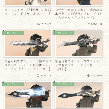
ガンブレイカーAF4武器・正統派
なぜかフォルタン家の一角獣の紋
ガンブレード『ライオンハート』
章がある大剣型ガンブレード『ド
マスチール・ガンブレード』
2020.11.18
2020.11.14
ガンブレード
ガンブレード
染色可能なアンティーク調の大ぶ
染色可能でオシャレなアンティー
りガンブレード・水妖幻園ドォー
ク木製ガンブレード『八板
ヌ・メグ『フェイマナトリガー』
【改】』
2020.11.08
2020.11.04
ガンブレード
ガンブレード