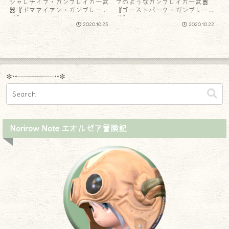
シャレナイフ・ガンブレイカー武
フのようなガンブレイカー武器
器『ドマアイアン・ガンブレー
『ゴーストバーク・ガンブレー
ド』
ド』
2020.10.23
2020.10.22
✼••┈┈┈┈┈┈┈┈┈••✼
Norirow Note エオルゼア冒険記