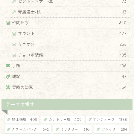
ピクトマンサー-筆
73
青魔道士-杖
13
仲間たち
840
マウント
477
ミニオン
258
チョコボ装備
105
手紙
106
雑記
47
冒険の知恵
54
テーマで探す
騎士様風
403
カントリー風
509
アンティーク
1388
スチームパンク
642
ミリタリー
310
ゴシック
254