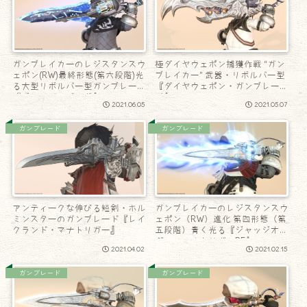
ガンブレイカーのレジスタンスウ
極ダイヤウェポン捕獲作戦 “ガン
ェポン(RW)最終形態(第六段階)光
ブレイカー” 武器・リボルバー型
る大型リボルバー型ガンブレード
『ダイヤウェポン・ガンブレー
『ブレイズリゾルヴ』
ド』
2021.06.05
2021.05.07
ガンブレード
ガンブレード
アンティークな伸びる短剣・ホル
ガンブレイカーのレジスタンスウ
ミンスターのガンブレード『レイ
ェポン（RW）進化 第四形態（第
クランド・マナトリガー』
五段階）青く光る『ジャッジオー
ダー・マナトリガーRE』
2021.04.02
2021.02.15
ガンブレード
ガンブレード