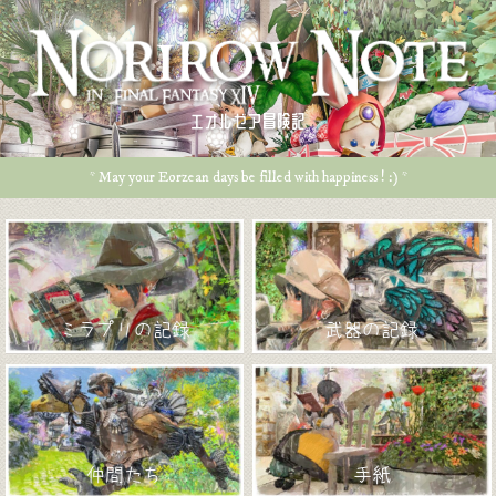
エオルゼア冒険記
* May your Eorzean days be filled with happiness ! :) *
ミラプリの記録
武器の記録
仲間たち
手紙