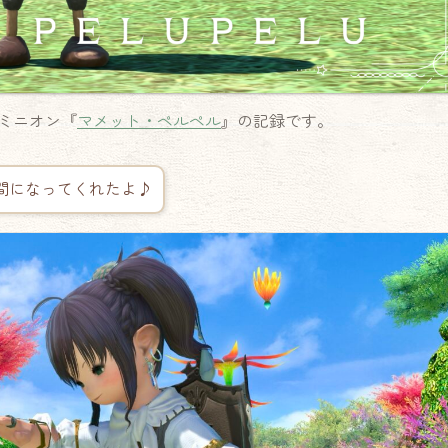
ミニオン『
マメット・ペルペル
』の記録です。
間になってくれたよ♪