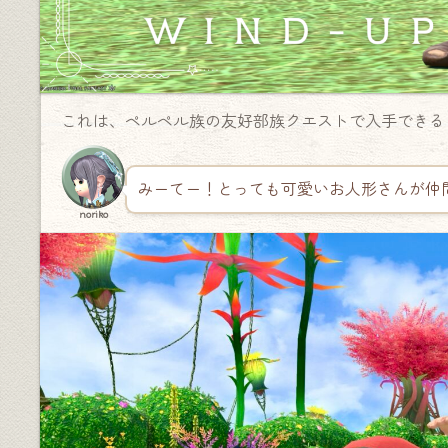
これは、ペルペル族の友好部族クエストで入手できる
みーてー！とっても可愛いお人形さんが仲
noriko