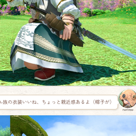
ル族の衣装いいね、ちょっと親近感あるよ（帽子が）
norirow