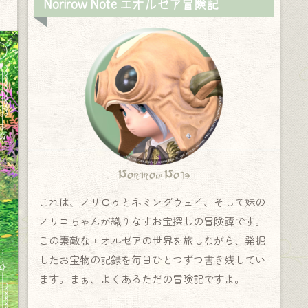
Norirow Note エオルゼア冒険記
Norirow Note
これは、ノリロゥとネミングウェイ、そして妹の
ノリコちゃんが織りなすお宝探しの冒険譚です。
この素敵なエオルゼアの世界を旅しながら、発掘
したお宝物の記録を毎日ひとつずつ書き残してい
ます。まぁ、よくあるただの冒険記ですよ。