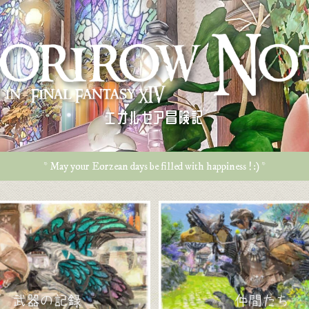
エオルゼア冒険記
* May your Eorzean days be filled with happiness ! :) *
武器の記録
仲間たち