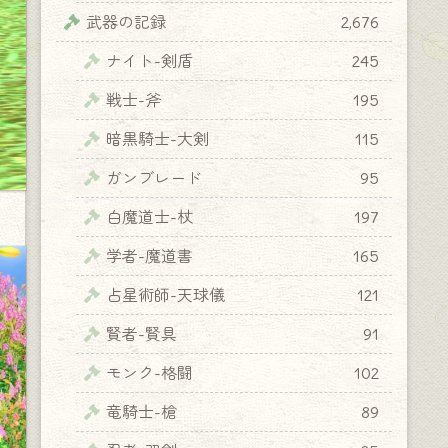
武器の記録
2,676
ナイト-剣盾
245
戦士-斧
195
暗黒騎士-大剣
115
ガンブレード
95
白魔道士-杖
197
学者-魔道書
165
占星術師-天球儀
121
賢者-賢具
91
モンク-格闘
102
竜騎士-槍
89