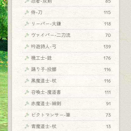
忍者-双剣
85
侍-刀
115
リーパー-大鎌
118
ヴァイパー-二刀流
70
吟遊詩人-弓
139
機工士-銃
176
踊り子-投擲
116
黒魔道士-杖
116
召喚士-魔道書
111
赤魔道士-細剣
91
ピクトマンサー-筆
73
青魔道士-杖
13