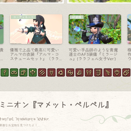
学者-魔道書
モンク-格闘
赤
学者のレジスタンスウェポ
モンクのAF4武器・史上最
細
ン（RW）進化 第三形態（第
もシンプルで最強の格闘具
四段階）栞と試験管が可愛
“神の手”『ゴッドハンド』
い魔道書『ジャッジオーダ
ー・コーデックス』
ミニオン『マメット・ペルペル』
derful treasure today.
素敵なお宝物を見つけたよ！