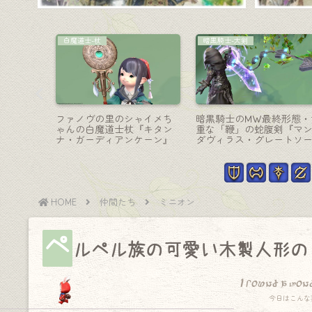
コーディネート
赤魔道士-細剣
クなリボ
【ミラプリ】「ちょっぴり
極エターナルクイーンの
機工士銃
スチームパンクな隠密騎士
魔道士武器・海洋機械の
ウ・ハン
様」コーデ（スカウト×キャ
剣『エターナルクイーン
ス×機工士×学者×錬金術師×
ズ・レイピア』
ナイトMIX）
HOME
仲間たち
ミニオン
ペ
ルペル族の可愛い木製人形の
I found a won
今日はこんな