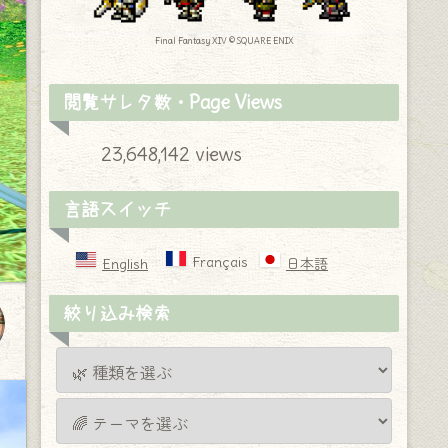
Final Fantasy XIV © SQUARE ENIX
閲覧サレタ数・Page Views
23,648,142 views
言語スイッチ
Français
English
日本語
絞り込み検索