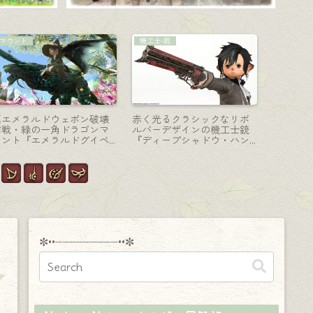
コーディネート
学者-魔道書
コーディ
【ミラプリ】“緑の親衛隊”
学者エウレカウェポン
【ミラプ
カッコ可愛いタンク用コー
（EW）形態⑥・完成形・輝
な真夏の
ディネート
く石板『ジェバト・エウレ
ンジで紅
カ』
よ！
✼••┈┈┈┈┈┈┈┈┈••✼