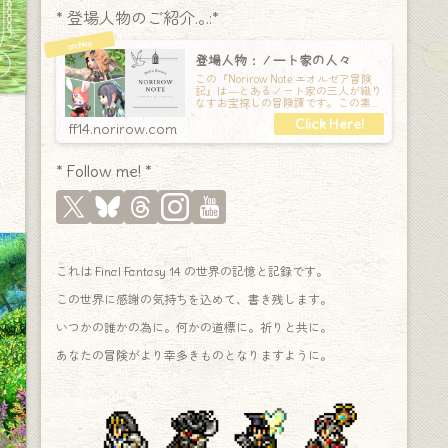
* 登場人物のご紹介.｡.:*
登場人物：ノート家の人々
この『Norirow Note エオルゼア冒険
記』は―とあるノート家の三人が織り
なすお宝探しの冒険譚です。この素敵
な Final Fantasy XIV の世界を旅しな
ff14.norirow.com
* Follow me! *
これは Final Fantasy 14 の世界の記憶と記録です。
この世界に感謝の気持ちを込めて、書き残します。
いつかの誰かの為に。何かの道標に。祈りと共に。
あなたの冒険がより幸多きものとなりますように。