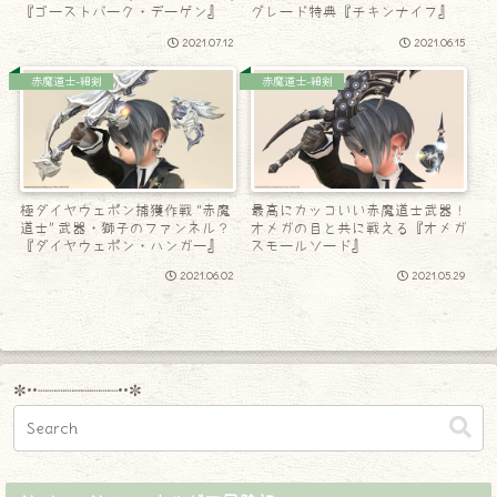
『ゴーストバーク・デーゲン』
グレード特典『チキンナイフ』
2021.07.12
2021.06.15
赤魔道士-細剣
赤魔道士-細剣
極ダイヤウェポン捕獲作戦 “赤魔
最高にカッコいい赤魔道士武器！
道士” 武器・獅子のファンネル？
オメガの目と共に戦える『オメガ
『ダイヤウェポン・ハンガー』
スモールソード』
2021.06.02
2021.05.29
✼••┈┈┈┈┈┈┈┈┈••✼