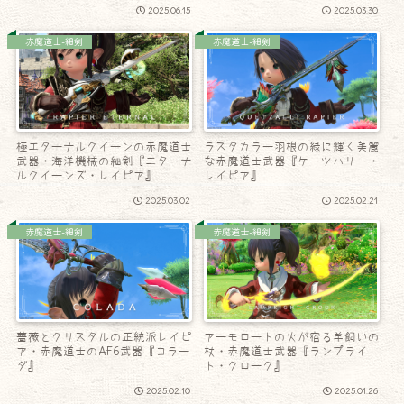
2025.06.15
2025.03.30
赤魔道士-細剣
赤魔道士-細剣
極エターナルクイーンの赤魔道士
ラスタカラー羽根の緑に輝く美麗
武器・海洋機械の細剣『エターナ
な赤魔道士武器『ケーツハリー・
ルクイーンズ・レイピア』
レイピア』
2025.03.02
2025.02.21
赤魔道士-細剣
赤魔道士-細剣
薔薇とクリスタルの正統派レイピ
アーモロートの火が宿る羊飼いの
ア・赤魔道士のAF6武器『コラー
杖・赤魔道士武器『ランプライ
ダ』
ト・クローク』
2025.02.10
2025.01.26