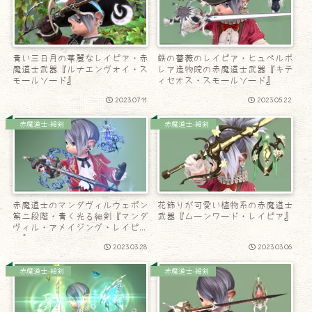
青い三日月の華麗なレイピア・赤
鉄の薔薇のレイピア・ヒュペルボ
魔道士武器『ルナエンヴォイ・ス
レア造物院の赤魔道士武器『キテ
モールソード』
ィセオス・スモールソード』
2023.07.11
2023.05.22
赤魔道士-細剣
赤魔道士-細剣
赤魔道士のマンダヴィルウェポン
花飾りが可愛い植物系の赤魔道士
第二段階・青く光る細剣『マンダ
武器『ムーンワード・レイピア』
ヴィル・アメイジング・レイピ
ア』
2023.03.28
2023.03.06
赤魔道士-細剣
赤魔道士-細剣