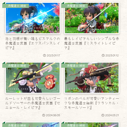
赤魔道士-細剣
赤魔道士-細剣
泡と羽根が舞い踊るビスマルクの
最もレイピアらしいシンプルな赤
赤魔道士武器『エクスパンスレイ
魔道士武器『ミスライトレイピ
ピア』
ア』
2025.01.17
2025.01.12
赤魔道士-細剣
赤魔道士-細剣
ルーレットが回る可愛らしいゴー
リボンのベルが可愛いアンティー
ルドソーサーの赤魔道士武器『セ
クな赤魔道士細剣『クラシカル・
ニョール・レイピア』
スモールソード』
2024.06.05
2024.03.21
赤魔道士-細剣
赤魔道士-細剣