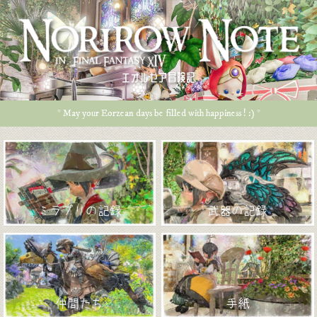
エオルゼア冒険記
* May your Eorzean days be filled with happiness ! :) *
ミラプリの記録
武器の記録
仲間たち
手紙