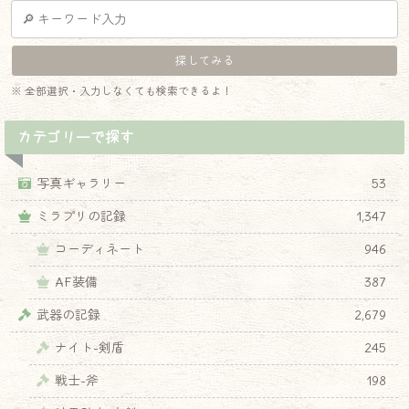
※ 全部選択・入力しなくても検索できるよ！
カテゴリーで探す
写真ギャラリー
53
ミラプリの記録
1,347
コーディネート
946
AF装備
387
武器の記録
2,679
ナイト-剣盾
245
戦士-斧
198