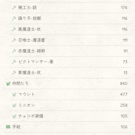
機工士-銃
176
踊り子-投擲
116
黒魔道士-杖
116
召喚士-魔道書
111
赤魔道士-細剣
91
ピクトマンサー-筆
73
青魔道士-杖
13
仲間たち
840
マウント
477
ミニオン
258
チョコボ装備
105
手紙
106