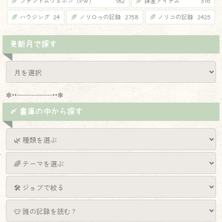
ファントムウェポン（PW）
182
課金アイテム
316
ハウジング
24
ノリロゥの記録
2758
ノリコの記録
2425
更新月で探す
✼••┈┈┈┈┈┈┈┈┈••✼
〆 書庫の中から探す