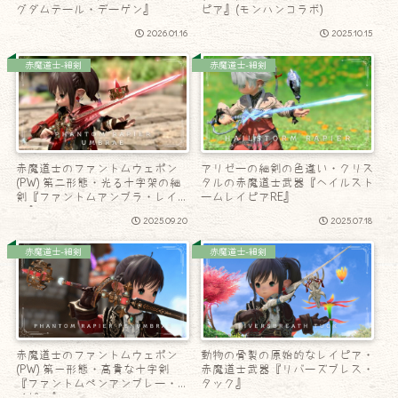
グダムテール・デーゲン』
ピア』(モンハンコラボ)
2026.01.16
2025.10.15
赤魔道士-細剣
赤魔道士-細剣
赤魔道士のファントムウェポン
アリゼーの細剣の色違い・クリス
(PW) 第二形態・光る十字架の細
タルの赤魔道士武器『ヘイルスト
剣『ファントムアンブラ・レイピ
ームレイピアRE』
ア』
2025.09.20
2025.07.18
赤魔道士-細剣
赤魔道士-細剣
赤魔道士のファントムウェポン
動物の骨製の原始的なレイピア・
(PW) 第一形態・高貴な十字剣
赤魔道士武器『リバーズブレス・
『ファントムペンアンブレー・レ
タック』
イピア』