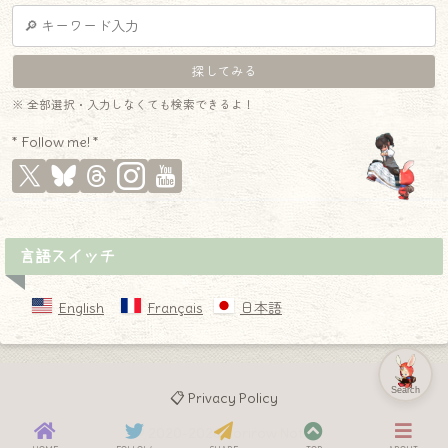
※ 全部選択・入力しなくても検索できるよ！
* Follow me! *
言語スイッチ
English
Français
日本語
Search
📋 Privacy Policy
© 2020-2026 Norirow Note.