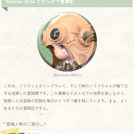
Norirow Note エオルゼア冒険記
Norirow Note
これは、ノリロゥとネミングウェイ、そして妹のノリコちゃんが織りな
すお宝探しの冒険譚です。この素敵なエオルゼアの世界を旅しながら、
発掘したお宝物の記録を毎日ひとつずつ書き残しています。まぁ、よく
あるただの冒険記ですよ。
* 登場人物のご紹介.｡.:*