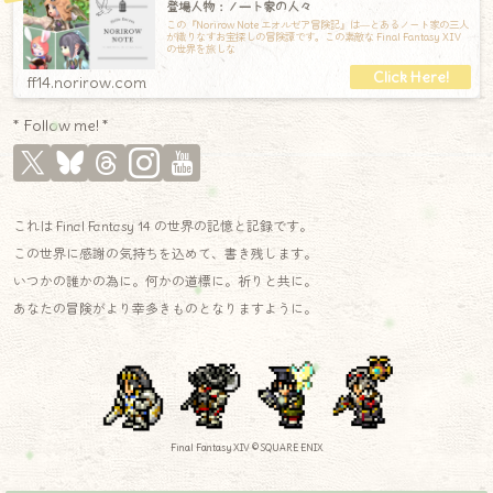
登場人物：ノート家の人々
この『Norirow Note エオルゼア冒険記』は―とあるノート家の三人
が織りなすお宝探しの冒険譚です。この素敵な Final Fantasy XIV
の世界を旅しな
ff14.norirow.com
* Follow me! *
これは Final Fantasy 14 の世界の記憶と記録です。
この世界に感謝の気持ちを込めて、書き残します。
いつかの誰かの為に。何かの道標に。祈りと共に。
あなたの冒険がより幸多きものとなりますように。
Final Fantasy XIV © SQUARE ENIX