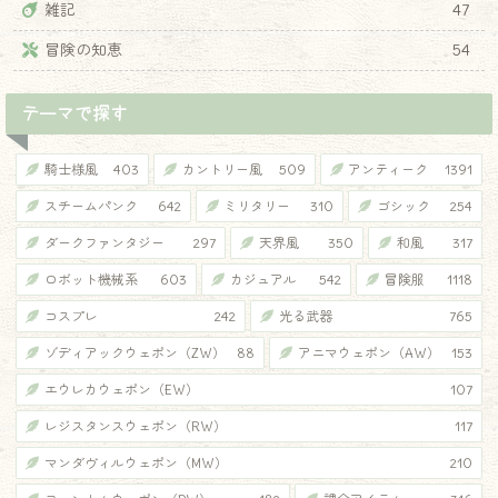
雑記
47
冒険の知恵
54
♦
テーマで探す
騎士様風
403
カントリー風
509
アンティーク
1391
スチームパンク
642
ミリタリー
310
ゴシック
254
ダークファンタジー
297
天界風
350
和風
317
ロボット機械系
603
カジュアル
542
冒険服
1118
コスプレ
242
光る武器
765
ゾディアックウェポン（ZW）
88
アニマウェポン（AW）
153
エウレカウェポン（EW）
107
レジスタンスウェポン（RW）
117
マンダヴィルウェポン（MW）
210