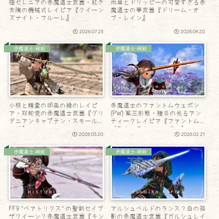
極ゼレニアの赤魔道士武器・紅き
雨傘とドリッピーの可愛すぎる赤
太陽の機械式レイピア『クイーン
魔道士の夢武器『ドリーム・オ
ズナイト・フルーレ』
ブ・レイン』
2026.07.25
2026.04.20
赤魔道士-細剣
赤魔道士-細剣
小枝と精霊の卵風の緑のレイピ
赤魔道士のファントムウェポン
ア・双蛇党の赤魔道士武器『グリ
(PW) 第三形態・橙炎の光るアン
ダニアンキャプテン・スモールソ
ティークレイピア『ファントムオ
ード』
ブスキュラム・ハンガー』
2026.03.20
2026.02.21
赤魔道士-細剣
赤魔道士-細剣
FF9 “ベアトリクス” の聖剣セイブ
アルシュベルドのランス？白の孤
ザクイーン？赤魔道士武器『キン
影の赤魔道士武器『ガルシュレイ