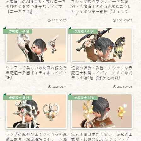
赤魔道士のAF4武器・古代ローマ
ゴシック調のアンティークな細
の神の名を持つ豪華なレイピア
剣・赤魔道士のAF3武器＆エウレ
『エーネアス』
カウェポン第一形態『ミュルグレ
ス』
2021.10.23
2021.09.03
赤魔道士-細剣
赤魔道士-細剣
シンプルで美しい攻防兼ね備えた
伝説の源氏ノ武器・オシャレな赤
赤魔道士武器『イディルレイピア
魔道士和製レイピア・オメガ零式
RE』
デルタ編4層『源氏之細剣』
2021.08.11
2021.07.21
赤魔道士-細剣
赤魔道士-細剣
ランプの魔神が出てきそうな赤魔
焦るチョコボが可愛い！赤魔道士
道士武器・漂流海域セイレーン海
武器・紅蓮のCEデジタルアップ