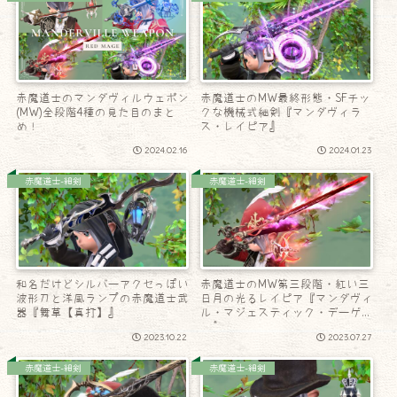
赤魔道士のマンダヴィルウェポン
赤魔道士のMW最終形態・SFチッ
(MW)全段階4種の見た目のまと
クな機械式細剣『マンダヴィラ
め！
ス・レイピア』
2024.02.16
2024.01.23
赤魔道士-細剣
赤魔道士-細剣
和名だけどシルバーアクセっぽい
赤魔道士のMW第三段階・紅い三
波形刀と洋風ランプの赤魔道士武
日月の光るレイピア『マンダヴィ
器『舞草【真打】』
ル・マジェスティック・デーゲ
ン』
2023.10.22
2023.07.27
赤魔道士-細剣
赤魔道士-細剣