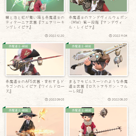
蝶と泡と虹が舞い踊る赤魔道士の
赤魔道士のマンダヴィルウェポン
ティターニア武器『フェアリーキ
（MW）第一段階『マンダヴィ
ングレイピア』
ル・レイピア』
2022.12.20
2022.11.04
赤魔道士-細剣
赤魔道士-細剣
赤魔道士のAF5武器・変形するド
まるでモビルスーツのような赤魔
ラゴンのレイピア『ワイルドロー
道士武器『ロストアラガン・フル
ズ』
ーレRE』
2022.09.03
2022.08.20
赤魔道士-細剣
赤魔道士-細剣