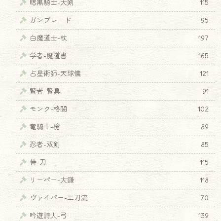
暗黒騎士-大剣
115
ガンブレード
95
白魔道士-杖
197
学者-魔道書
165
占星術師-天球儀
121
賢者-賢具
91
モンク-格闘
102
竜騎士-槍
89
忍者-双剣
85
侍-刀
115
リーパー-大鎌
118
ヴァイパー-二刀流
70
吟遊詩人-弓
139