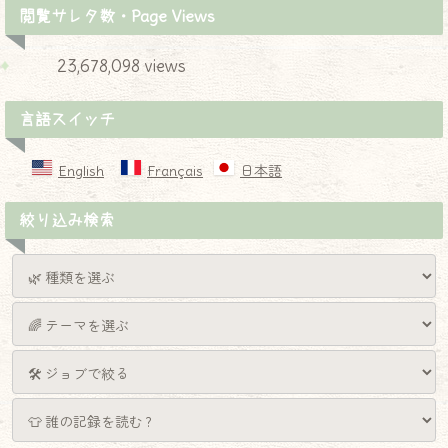
閲覧サレタ数・Page Views
23,678,098 views
言語スイッチ
English
Français
日本語
絞り込み検索