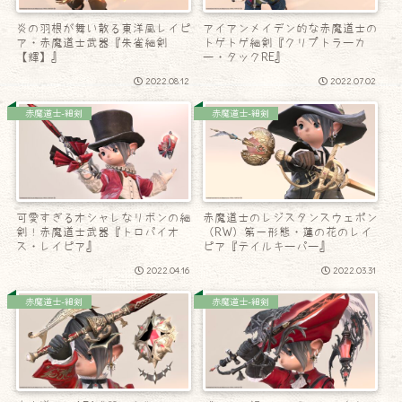
炎の羽根が舞い散る東洋風レイピ
アイアンメイデン的な赤魔道士の
ア・赤魔道士武器『朱雀細剣
トゲトゲ細剣『クリプトラーカ
【輝】』
ー・タックRE』
2022.08.12
2022.07.02
赤魔道士-細剣
赤魔道士-細剣
可愛すぎるオシャレなリボンの細
赤魔道士のレジスタンスウェポン
剣！赤魔道士武器『トロパイオ
（RW）第一形態・蓮の花のレイ
ス・レイピア』
ピア『テイルキーパー』
2022.04.16
2022.03.31
赤魔道士-細剣
赤魔道士-細剣