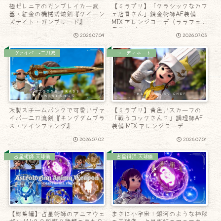
極ゼレニアのガンブレイカー武
【ミラプリ】「クラシックなカフ
器・紅金の機械式銃剣『クイーン
ェ店員さん」錬金術師AF装備
ズナイト・ガンブレード』
MIX アレンジコーデ（ララフェル
男子Ver.）
2026.07.04
2026.07.03
ヴァイパー-二刀流
コーディネート
木製スチームパンクで可愛いヴァ
【ミラプリ】黄色いスカーフの
イパー二刀流剣『キングダムブラ
「戦うコックさん？」調理師AF
ス・ツインファング』
装備 MIX アレンジコーデ
2026.07.02
2026.07.01
占星術師-天球儀
占星術師-天球儀
【総集編】占星術師のアニマウェ
まさに小宇宙！銀河のような神秘