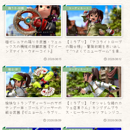
踊り子-投擲
コーディネート
極ゼレニアの踊り子武器・フェニ
【ミラプリ】「アコライトローブ
ックスの機械式投擲武器『クイー
の騎士様」- 冒険初期を思い出し
ンズナイト・ウォーコイト』
て “つよくてニューゲーム” を楽
しむコーデ
2026.06.13
2026.06.12
戦士-斧
コーディネート
愉快なトランプディーラーのサボ
【ミラプリ】「オシャレな緑のカ
テンダー斧・ゴールドソーサーの
フェ店員さん」キングダムブラ
戦士武器『セニョール・ラブリュ
ス・ヒーラーシャツ アレンジコ
ス』
ーデ
2026.06.09
2026.06.08