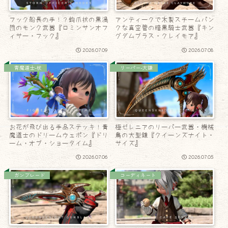
フック船長の手！？鉤爪状の黒渦
アンティークで木製スチームパン
団のモンク武器『ロミンサンオフ
クな真空管の暗黒騎士武器『キン
ィサー・フック』
グダムブラス・クレイモア』
2026.07.09
2026.07.08
青魔道士-杖
リーパー-大鎌
お花が飛び出る手品ステッキ！青
極ゼレニアのリーパー武器・機械
魔道士のドリームウェポン『ドリ
鳥の大型鎌『クイーンズナイト・
ーム・オブ・ショータイム』
サイズ』
2026.07.06
2026.07.05
ガンブレード
コーディネート