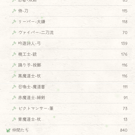
侍-刀
115
リーパー-大鎌
118
ヴァイパー-二刀流
70
吟遊詩人-弓
139
機工士-銃
176
踊り子-投擲
116
黒魔道士-杖
116
召喚士-魔道書
111
赤魔道士-細剣
91
ピクトマンサー-筆
73
青魔道士-杖
13
仲間たち
840