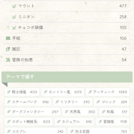
マウント
477
ミニオン
258
チョコボ装備
105
手紙
106
雑記
47
冒険の知恵
54
テーマで探す
騎士様風
403
カントリー風
509
アンティーク
1389
スチームパンク
642
ミリタリー
310
ゴシック
254
ダークファンタジー
297
天界風
350
和風
317
ロボット機械系
603
カジュアル
542
冒険服
1118
コスプレ
242
光る武器
763