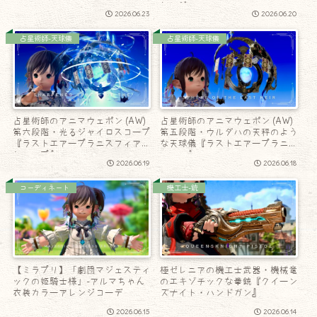
レンジ
2026.06.23
2026.06.20
占星術師-天球儀
占星術師-天球儀
占星術師のアニマウェポン (AW)
占星術師のアニマウェポン (AW)
第六段階・光るジャイロスコープ
第五段階・ウルダハの天秤のよう
『ラストエアープラニスフィア・
な天球儀『ラストエアープラニス
シャープ』
フィア』
2026.06.19
2026.06.18
コーディネート
機工士-銃
【ミラプリ】「劇団マジェスティ
極ゼレニアの機工士武器・機械竜
ックの姫騎士様」-アルマちゃん
のエキゾチックな拳銃『クイーン
衣装カラーアレンジコーデ
ズナイト・ハンドガン』
2026.06.15
2026.06.14