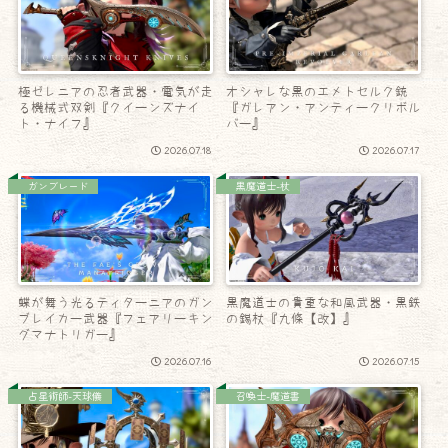
極ゼレニアの忍者武器・電気が走
オシャレな黒のエメトセルク銃
る機械式双剣『クイーンズナイ
『ガレアン・アンティークリボル
ト・ナイフ』
バー』
2026.07.18
2026.07.17
ガンブレード
黒魔道士-杖
蝶が舞う光るティターニアのガン
黒魔道士の貴重な和風武器・黒鉄
ブレイカー武器『フェアリーキン
の錫杖『九條【改】』
グマナトリガー』
2026.07.16
2026.07.15
占星術師-天球儀
召喚士-魔道書