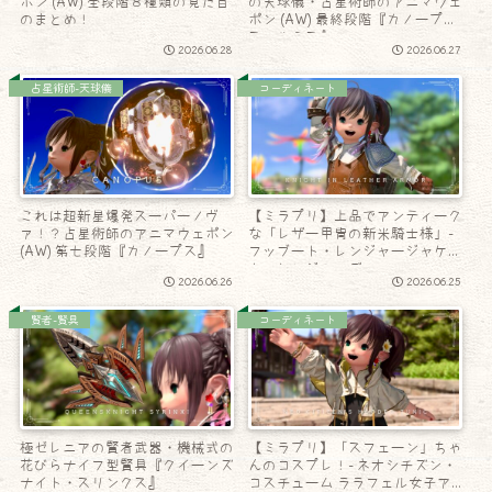
ポン (AW) 全段階８種類の見た目
の天球儀・占星術師のアニマウェ
のまとめ！
ポン (AW) 最終段階『カノープ
ス・ルクス』
2026.06.28
2026.06.27
占星術師-天球儀
コーディネート
これは超新星爆発スーパーノヴ
【ミラプリ】上品でアンティーク
ァ！？占星術師のアニマウェポン
な「レザー甲冑の新米騎士様」-
(AW) 第七段階『カノープス』
フッブート・レンジャージャケッ
トアレンジコーデ
2026.06.26
2026.06.25
賢者-賢具
コーディネート
極ゼレニアの賢者武器・機械式の
【ミラプリ】「スフェーン」ちゃ
花びらナイフ型賢具『クイーンズ
んのコスプレ！- ネオシチズン・
ナイト・スリンクス』
コスチューム ララフェル女子ア