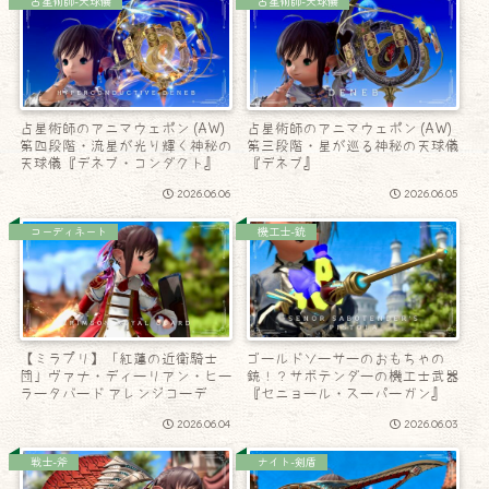
占星術師-天球儀
占星術師-天球儀
占星術師のアニマウェポン (AW)
占星術師のアニマウェポン (AW)
第四段階・流星が光り輝く神秘の
第三段階・星が巡る神秘の天球儀
天球儀『デネブ・コンダクト』
『デネブ』
2026.06.06
2026.06.05
コーディネート
機工士-銃
【ミラプリ】「紅蓮の近衛騎士
ゴールドソーサーのおもちゃの
団」ヴァナ・ディーリアン・ヒー
銃！？サボテンダーの機工士武器
ラータバード アレンジコーデ
『セニョール・スーパーガン』
2026.06.04
2026.06.03
戦士-斧
ナイト-剣盾