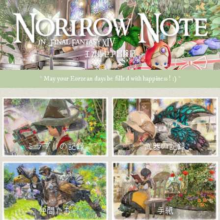
エオルゼア冒険記
* May your Eorzean days be filled with happiness ! :) *
ミラプリの記録
武器の記録
仲間たち
手紙