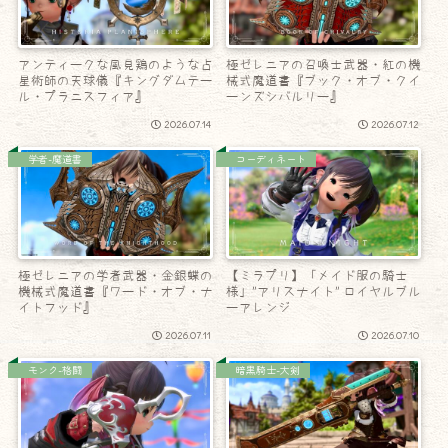
アンティークな風見鶏のような占
極ゼレニアの召喚士武器・紅の機
星術師の天球儀『キングダムテー
械式魔道書『ブック・オブ・クイ
ル・プラニスフィア』
ーンズシバルリー』
2026.07.14
2026.07.12
学者-魔道書
コーディネート
極ゼレニアの学者武器・金銀蝶の
【ミラプリ】「メイド服の騎士
機械式魔道書『ワード・オブ・ナ
様」”アリスナイト” ロイヤルブル
イトフッド』
ーアレンジ
2026.07.11
2026.07.10
モンク-格闘
暗黒騎士-大剣