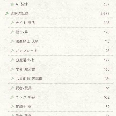
AF装備
387
武器の記録
2,677
ナイト-剣盾
245
戦士-斧
196
暗黒騎士-大剣
115
ガンブレード
95
白魔道士-杖
197
学者-魔道書
165
占星術師-天球儀
121
賢者-賢具
91
モンク-格闘
102
竜騎士-槍
89
忍者-双剣
85