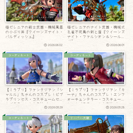
極ゼレニアの戦士武器・機械鳳凰
極ゼレニアのナイト武器・機械式
の小ぶり斧『クイーンズナイト・
孔雀不死鳥の剣と盾『クイーンズ
バルディッシュ』
ナイト・ファルシオン＆シール
ド』
2026.06.02
2026.06.01
コーディネート
コーディネート
【ミラプリ】ファンタジアン「シ
【ミラプリ】ファンタジアン「キ
ャルル」ちゃんのコスプレ！ビブ
ーナ」ちゃんのコスプレ！エンフ
ラプリンセス・コスチュームセッ
ォーチュンテラー・コスチューム
ト（ララフェル女子Ver.）
セット（ララフェル女子Ver.）
2026.05.29
2026.05.28
コーディネート
リーパー-大鎌