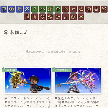
装備
Summary of fashionable equipment.
戦士-斧
白魔道士-杖
戦士のファントムウェポン (PW)
白魔道士のファントムウェポン
最終形態・光る大金槌『ファント
(PW) 最終形態・光る天使の鍵の
ムオカルタム・ウォーハンマー』
杖『ファントムオカルタム・ケー