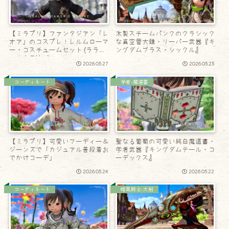
【ミラプリ】ファンタジアン「レ
木製スチームパンクのクラシック
オア」のコスプレ！レルムローマ
な真空管大鎌・リーパー武器『キ
ー・コスチュームセット (ララフ
ングダムブラス・シックル』
ェル女子Ver.)
2026.05.27
2026.05.25
コーディネート
学者-魔道書
【ミラプリ】可愛いフーディー＆
聖なる葡萄の可愛い純白魔道書・
ジーンズで「カジュアル普段着お
学者武器『キングダムテール・コ
でかけコーデ」
ーデックス』
2026.05.24
2026.05.22
コーディネート
暗黒騎士-大剣