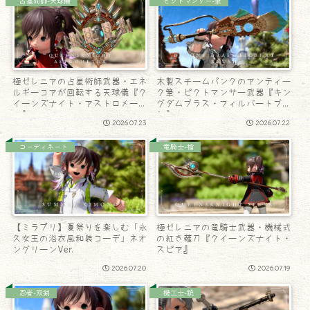
占星術師-天球儀
ピクトマンサー-筆
極ゼレニアの占星術師武器・エネ
木製スチームパンクのアンティー
ルギーコアが回転する天球儀『ク
ク筆・ピクトマンサー武器『キン
イーンズナイト・アストロメータ
グダムブラス・フィルバートブラ
ー』
シ』
2026.07.23
2026.07.22
コーディネート
竜騎士-槍
【ミラプリ】夏祭りを楽しむ「永
極ゼレニアの竜騎士武器・機械式
久女王の浴衣風和装コーデ」ネオ
の紅き薙刀『クイーンズナイト・
ングリーンVer.
スピア』
2026.07.20
2026.07.19
忍者-双剣
機工士-銃