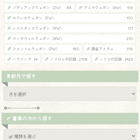
ゾディアックウェポン（ZW）
88
アニマウェポン（AW）
153
エウレカウェポン（EW）
107
レジスタンスウェポン（RW）
117
マンダヴィルウェポン（MW）
210
ファントムウェポン（PW）
180
課金アイテム
316
ハウジング
24
ノリロゥの記録
2758
ノリコの記録
2423
更新月で探す
✼••┈┈┈┈┈┈┈┈┈••✼
〆 書庫の中から探す