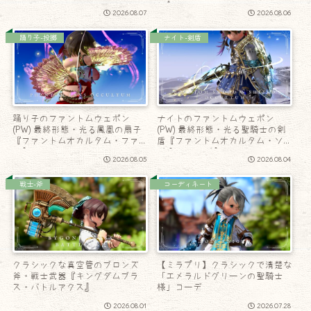
ン』
2026.08.07
2026.08.06
踊り子-投擲
ナイト-剣盾
踊り子のファントムウェポン
ナイトのファントムウェポン
(PW) 最終形態・光る鳳凰の扇子
(PW) 最終形態・光る聖騎士の剣
『ファントムオカルタム・ファ
盾『ファントムオカルタム・ソー
ン』
ド & シールド』
2026.08.05
2026.08.04
戦士-斧
コーディネート
クラシックな真空管のブロンズ
【ミラプリ】クラシックで清楚な
斧・戦士武器『キングダムブラ
「エメラルドグリーンの聖騎士
ス・バトルアクス』
様」コーデ
2026.08.01
2026.07.28