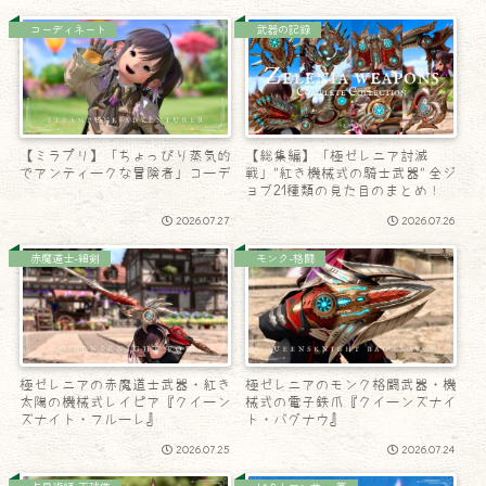
コーディネート
武器の記録
【ミラプリ】「ちょっぴり蒸気的
【総集編】「極ゼレニア討滅
でアンティークな冒険者」コーデ
戦」”紅き機械式の騎士武器” 全ジ
ョブ21種類の見た目のまとめ！
2026.07.27
2026.07.26
赤魔道士-細剣
モンク-格闘
極ゼレニアの赤魔道士武器・紅き
極ゼレニアのモンク格闘武器・機
太陽の機械式レイピア『クイーン
械式の電子鉄爪『クイーンズナイ
ズナイト・フルーレ』
ト・バグナウ』
2026.07.25
2026.07.24