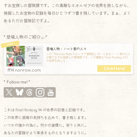
すお宝探しの冒険譚です。この素敵なエオルゼアの世界を旅しながら、
発掘したお宝物の記録を毎日ひとつずつ書き残しています。まぁ、よく
あるただの冒険記ですよ。
* 登場人物のご紹介.｡.:*
登場人物：ノート家の人々
この『Norirow Note エオルゼア冒険記』は―とあるノート家の三人
が織りなすお宝探しの冒険譚です。この素敵な Final Fantasy XIV
の世界を旅しな
ff14.norirow.com
* Follow me! *
これは Final Fantasy 14 の世界の記憶と記録です。
この世界に感謝の気持ちを込めて、書き残します。
いつかの誰かの為に。何かの道標に。祈りと共に。
あなたの冒険がより幸多きものとなりますように。