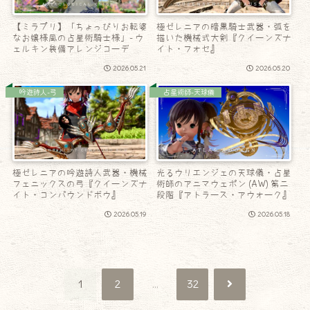
【ミラプリ】「ちょっぴりお転婆
極ゼレニアの暗黒騎士武器・弧を
なお嬢様風の占星術騎士様」- ウ
描いた機械式大剣『クイーンズナ
ェルキン装備アレンジコーデ
イト・フォセ』
2026.05.21
2026.05.20
吟遊詩人-弓
占星術師-天球儀
極ゼレニアの吟遊詩人武器・機械
光るウリエンジェの天球儀・占星
フェニックスの弓『クイーンズナ
術師のアニマウェポン (AW) 第二
イト・コンパウンドボウ』
段階『アトラース・アウォーク』
2026.05.19
2026.05.18
次
1
2
…
32