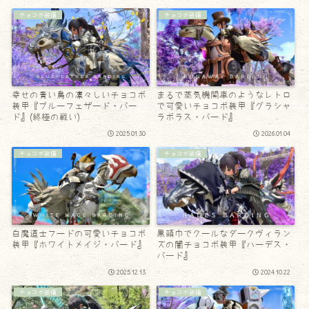
チョコボ装備
チョコボ装備
幸せの青い鳥の凛々しいチョコボ
まるで蒸気機関車のようなレトロ
装甲『ブルーフェザード・バー
で可愛いチョコボ装甲『グラシャ
ド』(終極の戦い)
ラボラス・バード』
2025.01.30
2026.01.04
チョコボ装備
チョコボ装備
白魔道士フードの可愛いチョコボ
黒頭巾でクールなダークヴィラン
装甲『ホワイトメイジ・バード』
ズの闇チョコボ装甲『ハーデス・
バード』
2025.12.13
2024.10.22
チョコボ装備
チョコボ装備