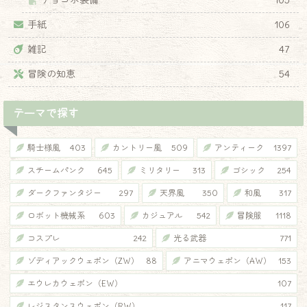
チョコボ装備
105
手紙
106
雑記
47
冒険の知恵
54
テーマで探す
騎士様風
403
カントリー風
509
アンティーク
1397
スチームパンク
645
ミリタリー
313
ゴシック
254
ダークファンタジー
297
天界風
350
和風
317
ロボット機械系
603
カジュアル
542
冒険服
1118
コスプレ
242
光る武器
771
ゾディアックウェポン（ZW）
88
アニマウェポン（AW）
153
エウレカウェポン（EW）
107
レジスタンスウェポン（RW）
117