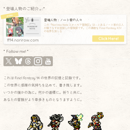
* 登場人物のご紹介.｡.:*
登場人物：ノート家の人々
この『Norirow Note エオルゼア冒険記』は―とあるノート家の三人
が織りなすお宝探しの冒険譚です。この素敵な Final Fantasy XIV
の世界を旅しな
ff14.norirow.com
* Follow me! *
これは Final Fantasy 14 の世界の記憶と記録です。
この世界に感謝の気持ちを込めて、書き残します。
いつかの誰かの為に。何かの道標に。祈りと共に。
あなたの冒険がより幸多きものとなりますように。