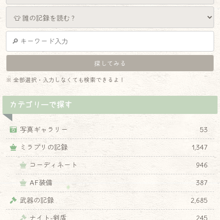
※ 全部選択・入力しなくても検索できるよ！
カテゴリーで探す
写真ギャラリー
53
ミラプリの記録
1,347
コーディネート
946
AF装備
387
武器の記録
2,685
ナイト-剣盾
245