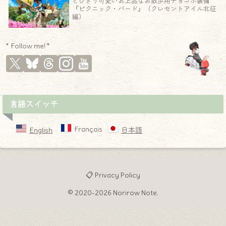
とびきり可愛いお上品なお散歩用チョコボ装備
『ピクニック・バード』（クレセントアイル北征
編）
* Follow me! *
言語スイッチ
Français
English
日本語
📋 Privacy Policy
© 2020-2026 Norirow Note.