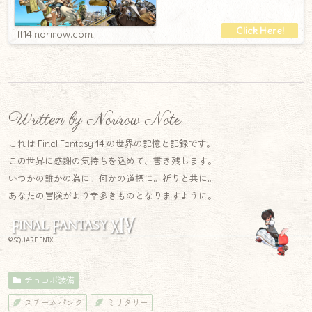
ff14.norirow.com
Written by Norirow Note
これは Final Fantasy 14 の世界の記憶と記録です。
この世界に感謝の気持ちを込めて、書き残します。
いつかの誰かの為に。何かの道標に。祈りと共に。
あなたの冒険がより幸多きものとなりますように。
© SQUARE ENIX
チョコボ装備
スチームパンク
ミリタリー