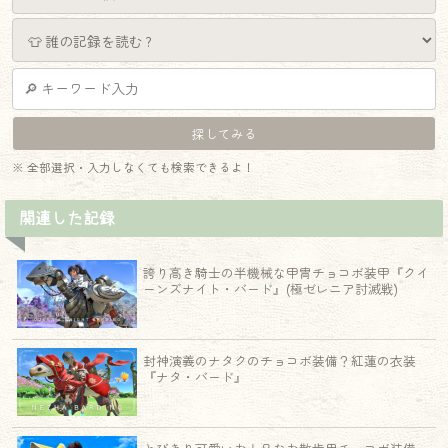
※ 全部選択・入力しなくても検索できるよ！
関連した記録
誇り高き騎士の半機械な甲冑チョコボ装甲『クイ
ーンズナイト・バード』(極ゼレニア討滅戦)
封神演義のナタクのチョコボ装備？紅蓮の衣装
『ナタ・バード』