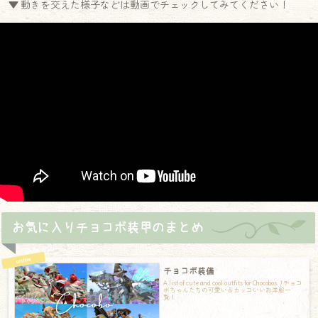
▼ 動きを交えた様子などは動画でチェックしてみてください！
お気に入りチョコボ装甲のまとめ
チョコボ装備
A list of cute and cool outfits for Chocobos. / チョコ
ボちゃんたちの可愛い＆カッコいいお洋服一
覧！