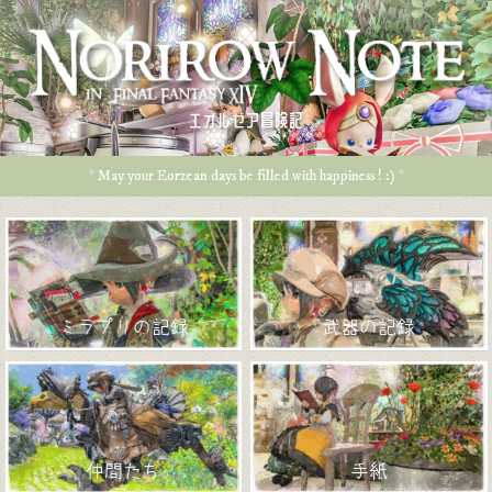
エオルゼア冒険記
* May your Eorzean days be filled with happiness ! :) *
ミラプリの記録
武器の記録
仲間たち
手紙