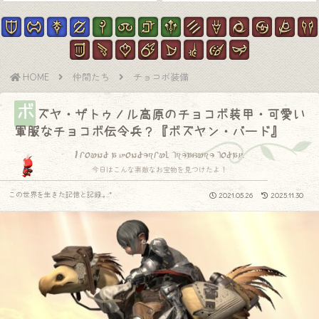
HOME
仲間たち
チョコボ装備
ボ
ズヤ・ザトゥノル高原のチョコボ装甲・可愛い
軍服なチョコボ伝令兵？『ボズヤン・バード』
I found a wonderful treasure today.
今日はこんな素敵なお宝物を見つけたよ！
この世界を生きた記憶と記録.｡.:*
2021.05.26
2025.11.30