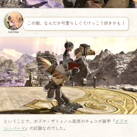
この服、なんだか可愛らしくてけっこう好きかも！
norirow
ということで、ボズヤ・ザトゥノル高原のチョコボ装甲『
ボズヤ
ン・バード
』の記録なのでした。