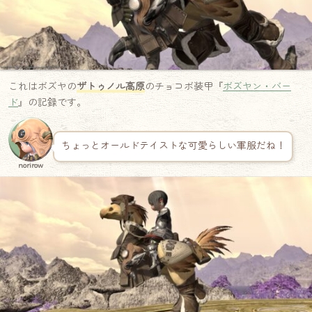
これはボズヤの
ザトゥノル高原
のチョコボ装甲『
ボズヤン・バー
ド
』の記録です。
ちょっとオールドテイストな可愛らしい軍服だね！
norirow