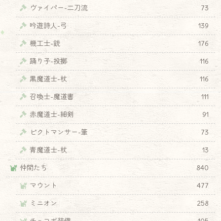
ヴァイパー-二刀流
73
吟遊詩人-弓
139
機工士-銃
176
踊り子-投擲
116
黒魔道士-杖
116
召喚士-魔道書
111
赤魔道士-細剣
91
ピクトマンサー-筆
73
青魔道士-杖
13
仲間たち
840
マウント
477
ミニオン
258