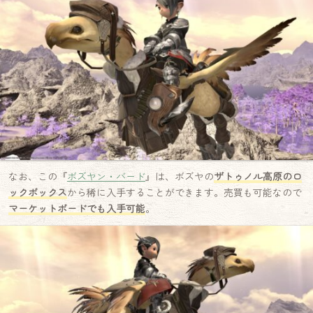
なお、この『
ボズヤン・バード
』は、ボズヤの
ザトゥノル高原のロ
ックボックス
から稀に入手することができます。売買も可能なので
マーケットボードでも入手可能
。