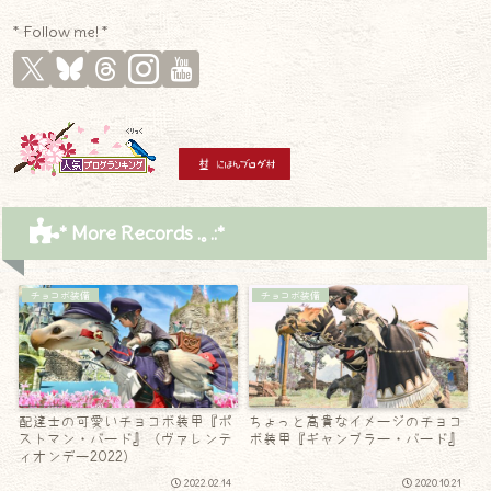
* Follow me! *
* More Records .｡.:*
チョコボ装備
チョコボ装備
配達士の可愛いチョコボ装甲『ポ
ちょっと高貴なイメージのチョコ
ストマン・バード』（ヴァレンテ
ボ装甲『ギャンブラー・バード』
ィオンデー2022）
2022.02.14
2020.10.21