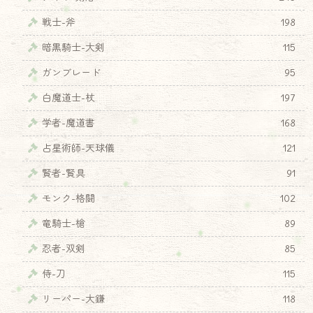
戦士-斧
198
暗黒騎士-大剣
115
ガンブレード
95
白魔道士-杖
197
学者-魔道書
168
占星術師-天球儀
121
賢者-賢具
91
モンク-格闘
102
竜騎士-槍
89
忍者-双剣
85
侍-刀
115
リーパー-大鎌
118