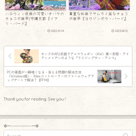
ハロウィン仮装の可愛いオバケの
貴重な和装でサムライ風なチョコ
チョコボ装甲/守護天節『イア
ボ装甲『ヨウジンボウ・バード』
リ・バード』
2022.01.24
2023.06.12
モンクのAF2武器でアニマウェポン（AW）第一形態・アイ
アンメイデンのような『ライジングサン・アニマ』
PCの画面が一瞬暗くなる・消える問題の解決方法
（Windows版）- Xboxコントローラーのファームウェアア
ップデートで解決？【FF14】
Thank you for reading. See you !
✼••┈┈┈┈┈┈┈┈┈••✼