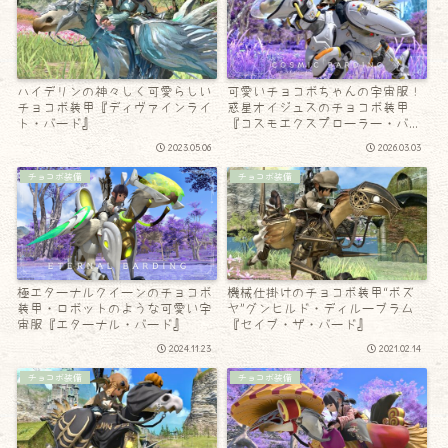
ハイデリンの神々しく可愛らしい
可愛いチョコボちゃんの宇宙服！
チョコボ装甲『ディヴァインライ
惑星オイジュスのチョコボ装甲
ト・バード』
『コスモエクスプローラー・バー
ド』
2023.05.06
2026.03.03
チョコボ装備
チョコボ装備
極エターナルクイーンのチョコボ
機械仕掛けのチョコボ装甲“ボズ
装甲・ロボットのような可愛い宇
ヤ”グンヒルド・ディルーブラム
宙服『エターナル・バード』
『セイブ・ザ・バード』
2024.11.23
2021.02.14
チョコボ装備
チョコボ装備