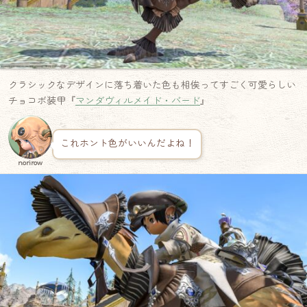
クラシックなデザインに落ち着いた色も相俟ってすごく可愛らしい
チョコボ装甲『
マンダヴィルメイド・バード
』
これホント色がいいんだよね！
norirow