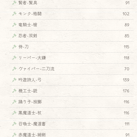
賢者-賢具
91
モンク-格闘
102
竜騎士-槍
89
忍者-双剣
85
侍-刀
115
リーパー-大鎌
118
ヴァイパー-二刀流
70
吟遊詩人-弓
139
機工士-銃
176
踊り子-投擲
116
黒魔道士-杖
116
召喚士-魔道書
111
赤魔道士-細剣
91