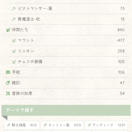
ピクトマンサー-筆
73
青魔道士-杖
13
仲間たち
840
マウント
477
ミニオン
258
チョコボ装備
105
手紙
106
雑記
47
冒険の知恵
54
テーマで探す
騎士様風
403
カントリー風
509
アンティーク
1391