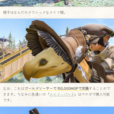
帽子はなんだかクラシックなメイド帽。
なお、これは
ゴールドソーサーで 150,000MGPで交換
することがで
きます。ちなみに色違いの『
メイド・バード
』はマケボで購入可能
です。