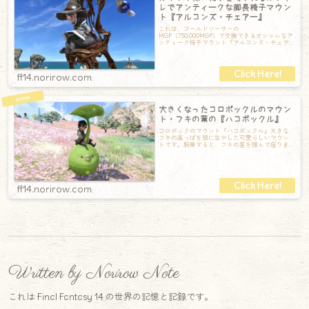
レでアンティークな脚長椅子マウン
ト『アルコンズ・チェアー』
これは、ゴールドソーサーの
MGP（750,000MGP）で交換できるオシャレなア
ンティーク椅子マウント『アルコンズ・チェア
ー』の記録です。ちょこんと座っていて可愛ら
しく
ff14.norirow.com
大きくなったコロポックルのマウン
ト・フキの葉の『ハコボックル』
コロポックのマウント『ハコボックル』大きな
フキの葉っぱを頭に生やした可愛らしいマウン
トです。騎乗すると、フキの茎を掴んで座りま
す。葉っぱの上には水玉が。常にキラキラのエ
ff14.norirow.com
Written by Norirow Note
これは Final Fantasy 14 の世界の記憶と記録です。