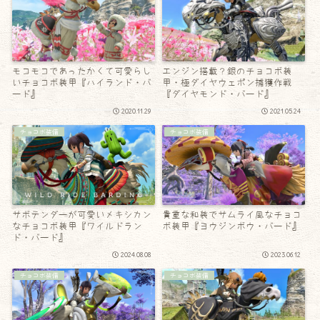
モコモコであったかくて可愛らし
エンジン搭載？銀のチョコボ装
いチョコボ装甲『ハイランド・バ
甲・極ダイヤウェポン捕獲作戦
ード』
『ダイヤモンド・バード』
2020.11.29
2021.05.24
チョコボ装備
チョコボ装備
サボテンダーが可愛いメキシカン
貴重な和装でサムライ風なチョコ
なチョコボ装甲『ワイルドラン
ボ装甲『ヨウジンボウ・バード』
ド・バード』
2024.08.08
2023.06.12
チョコボ装備
チョコボ装備