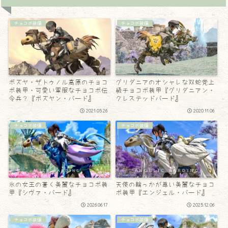
チョコボ装備
チョコボ装備
ボズヤ・ザトゥノル高原のチョコ
グリダニアのオシャレな双蛇党上
ボ装甲・可愛い軍服なチョコボ伝
級チョコボ装甲『グリダニアン・
令兵？『ボズヤン・バード』
クレステッドバード』
2021.05.26
2020.11.06
チョコボ装備
チョコボ装備
氷の女王の蒼く美麗なチョコボ装
天使の輪っかが尊い美麗なチョコ
甲『シヴァ・バード』
ボ装甲『エンジェル・バード』
2026.06.17
2025.12.06
チョコボ装備
チョコボ装備