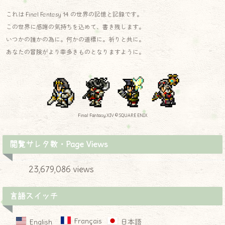
これは Final Fantasy 14 の世界の記憶と記録です。
この世界に感謝の気持ちを込めて、書き残します。
いつかの誰かの為に。何かの道標に。祈りと共に。
あなたの冒険がより幸多きものとなりますように。
Final Fantasy XIV © SQUARE ENIX
閲覧サレタ数・Page Views
23,679,086 views
言語スイッチ
Français
English
日本語