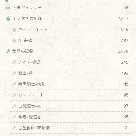
写真ギャラリー
53
ミラプリの記録
1,347
コーディネート
946
AF装備
387
武器の記録
2,679
ナイト-剣盾
245
戦士-斧
198
暗黒騎士-大剣
115
ガンブレード
95
白魔道士-杖
197
学者-魔道書
165
占星術師-天球儀
121