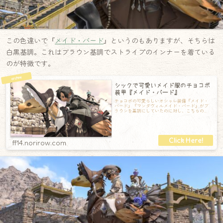
この色違いで『
メイド・バード
』というのもありますが、そちらは
白黒基調。これはブラウン基調でストライプのインナーを着ている
のが特徴です。
シックで可愛いメイド服のチョコボ
装甲『メイド・バード』
チョコボの可愛らしいオシャレ装備『メイド・
バード』『マンダヴィルメイド・バード』がブ
ラウンを基調にしていたのに対し、こちらの
『メイド・バード』は黒をベースに白のインナ
ー
ff14.norirow.com