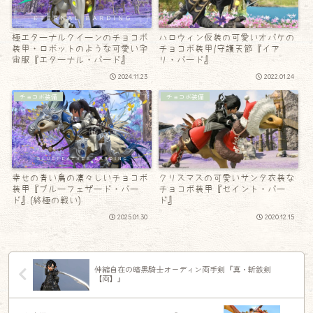
極エターナルクイーンのチョコボ
ハロウィン仮装の可愛いオバケの
装甲・ロボットのような可愛い宇
チョコボ装甲/守護天節『イア
宙服『エターナル・バード』
リ・バード』
2024.11.23
2022.01.24
チョコボ装備
チョコボ装備
幸せの青い鳥の凛々しいチョコボ
クリスマスの可愛いサンタ衣装な
装甲『ブルーフェザード・バー
チョコボ装甲『セイント・バー
ド』(終極の戦い)
ド』
2025.01.30
2020.12.15
伸縮自在の暗黒騎士オーディン両手剣『真・斬鉄剣
【両】』