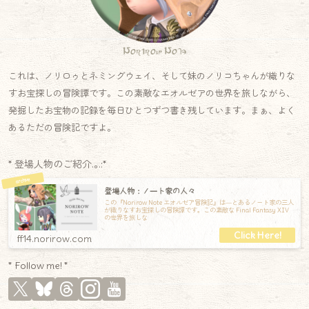
Norirow Note
これは、ノリロゥとネミングウェイ、そして妹のノリコちゃんが織りな
すお宝探しの冒険譚です。この素敵なエオルゼアの世界を旅しながら、
発掘したお宝物の記録を毎日ひとつずつ書き残しています。まぁ、よく
あるただの冒険記ですよ。
* 登場人物のご紹介.｡.:*
登場人物：ノート家の人々
この『Norirow Note エオルゼア冒険記』は―とあるノート家の三人
が織りなすお宝探しの冒険譚です。この素敵な Final Fantasy XIV
の世界を旅しな
ff14.norirow.com
* Follow me! *