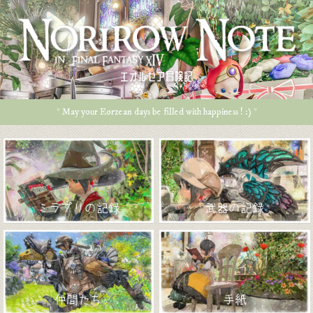
エオルゼア冒険記
* May your Eorzean days be filled with happiness ! :) *
ミラプリの記録
武器の記録
仲間たち
手紙