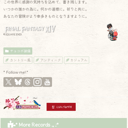
この世界に感謝の気持ちを込めて、書き残します。
いつかの誰かの為に。何かの道標に。祈りと共に。
あなたの冒険がより幸多きものとなりますように。
© SQUARE ENIX
チョコボ装備
カントリー風
アンティーク
カジュアル
* Follow me! *
* More Records .｡.:*