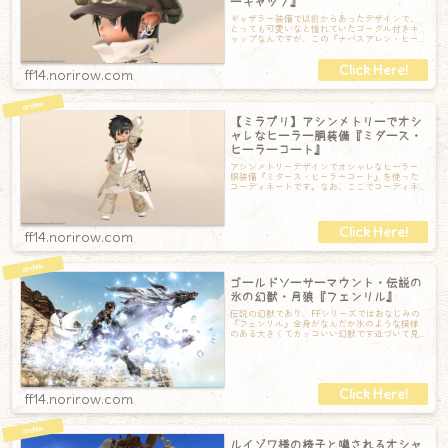
ーキャップ』
ギャザラー装備で以前からあったデザインで、
とっても可愛いなと憧れていたゴーグル付きキ
ャップなんですが、この『ナバスアレン・ヒー
ラーキャップ』の登場でヒーラーでも被れるよ
ff14.norirow.com
【ミラプリ】アシンメトリーでオシ
ャレなヒーラー胴装備『ミダース・
ヒーラーコート』
アシンメトリーデザインでオシャレなヒーラー
胴装備『ミダース・ヒーラーコート』を使った
コーディネートです。なお、ここでコーディネ
ートしているのは…【頭】ガーロンド・ヒーラ
ff14.norirow.com
ゴールドソーサーマウント・伝説の
氷の幻獣・月狼『フェンリル』
伝説の幻獣であり、FFシリーズではおなじみの
『フェンリル』全身がなんだか氷のような模様
のある大きくてカッコいい幻獣です近づいて見
ると、とっても野性的な顔をしています。走
ff14.norirow.com
ルイゾワ様の椅子と噂されるオシャ