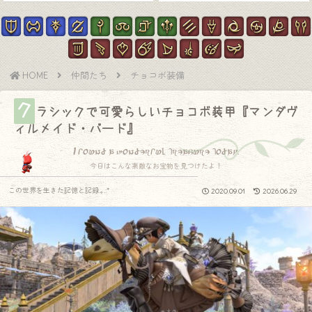
HOME
仲間たち
チョコボ装備
ク
ラシックで可愛らしいチョコボ装甲『マンダヴ
ィルメイド・バード』
I found a wonderful treasure today.
今日はこんな素敵なお宝物を見つけたよ！
この世界を生きた記憶と記録.｡.:*
2020.09.01
2026.06.29