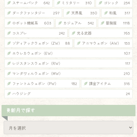
スチームパンク
642
ミリタリー
310
ゴシック
254
ダークファンタジー
297
天界風
350
和風
317
ロボット機械系
603
カジュアル
542
冒険服
1118
コスプレ
242
光る武器
765
ゾディアックウェポン（ZW）
88
アニマウェポン（AW）
153
エウレカウェポン（EW）
107
レジスタンスウェポン（RW）
117
マンダヴィルウェポン（MW）
210
ファントムウェポン（PW）
182
課金アイテム
316
ハウジング
24
更新月で探す