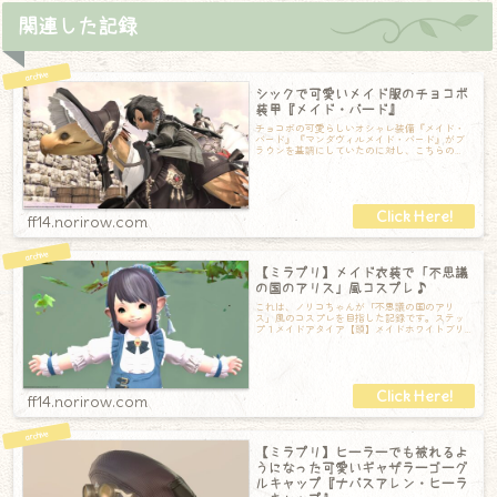
関連した記録
シックで可愛いメイド服のチョコボ
装甲『メイド・バード』
チョコボの可愛らしいオシャレ装備『メイド・
バード』『マンダヴィルメイド・バード』がブ
ラウンを基調にしていたのに対し、こちらの
『メイド・バード』は黒をベースに白のインナ
ー
ff14.norirow.com
【ミラプリ】メイド衣装で「不思議
の国のアリス」風コスプレ♪
これは、ノリコちゃんが「不思議の国のアリ
ス」風のコスプレを目指した記録です。ステッ
プ１メイドアタイア【頭】メイドホワイトブリ
ムEX【胴】メイドエプロンドレスEX【手】メ
ff14.norirow.com
【ミラプリ】ヒーラーでも被れるよ
うになった可愛いギャザラーゴーグ
ルキャップ『ナバスアレン・ヒーラ