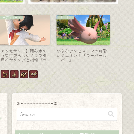
戦士-斧
白魔道士-杖
ナイト-剣
極ゼレニアの戦士武器・機
白魔道士のファントムウェ
ナイトの
械鳳凰の小ぶり斧『クイー
ポン (PW) 第三形態・光る月
最終形態
ンズナイト・バルディッシ
桂樹の聖なる杖『ファント
『アンテ
ュ』
ムオブスキュラム・ケー
レロフォ
ン』
✼••┈┈┈┈┈┈┈┈┈••✼