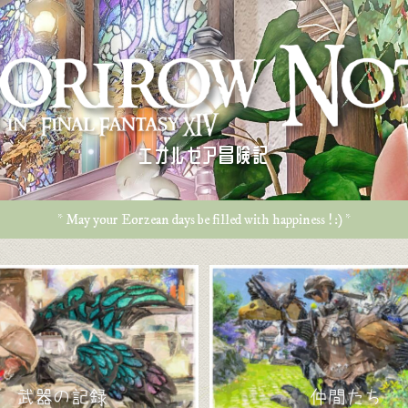
エオルゼア冒険記
* May your Eorzean days be filled with happiness ! :) *
武器の記録
仲間たち