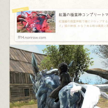
紅蓮の極蛮神コンプリート
紅蓮編の極蛮神戦で稀にドロップする
イ』狐の神様…かな？走る時は颯爽と
ff14.norirow.com