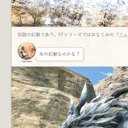
伝説の幻獣であり、FFシリーズではおなじみの『
フェ
氷の幻獣なのかな？
norirow