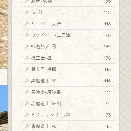
忍者-双剣
85
侍-刀
115
リーパー-大鎌
118
ヴァイパー-二刀流
70
吟遊詩人-弓
139
機工士-銃
176
踊り子-投擲
116
黒魔道士-杖
116
召喚士-魔道書
111
赤魔道士-細剣
91
ピクトマンサー-筆
73
青魔道士-杖
13