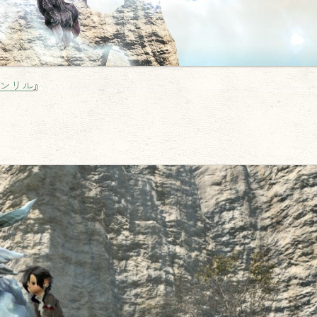
ンリル
』