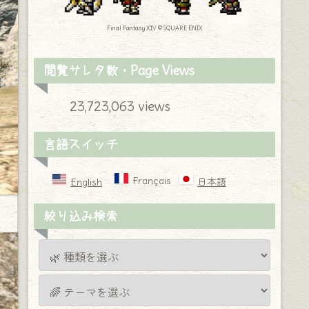
Final Fantasy XIV © SQUARE ENIX
閲覧サレタ数・Page Views
23,723,063 views
言語スイッチ
Français
English
日本語
絞り込み検索