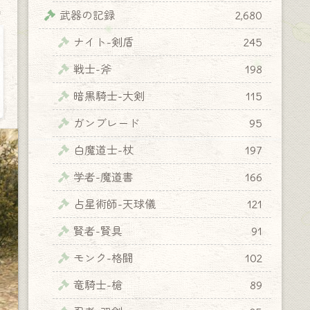
y
武器の記録
2,680
ナイト-剣盾
245
戦士-斧
198
暗黒騎士-大剣
115
ガンブレード
95
白魔道士-杖
197
学者-魔道書
166
占星術師-天球儀
121
賢者-賢具
91
モンク-格闘
102
竜騎士-槍
89