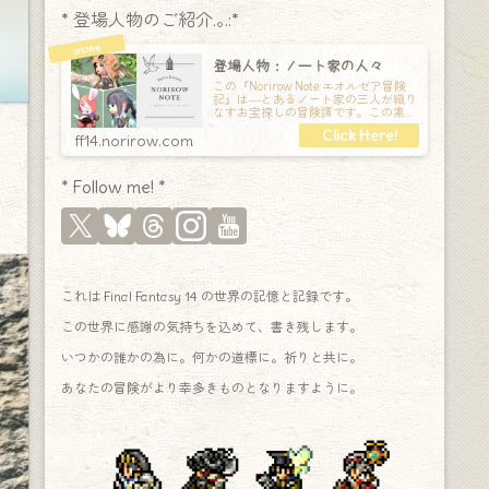
* 登場人物のご紹介.｡.:*
登場人物：ノート家の人々
この『Norirow Note エオルゼア冒険
記』は―とあるノート家の三人が織り
なすお宝探しの冒険譚です。この素敵
な Final Fantasy XIV の世界を旅しな
ff14.norirow.com
* Follow me! *
これは Final Fantasy 14 の世界の記憶と記録です。
この世界に感謝の気持ちを込めて、書き残します。
いつかの誰かの為に。何かの道標に。祈りと共に。
あなたの冒険がより幸多きものとなりますように。