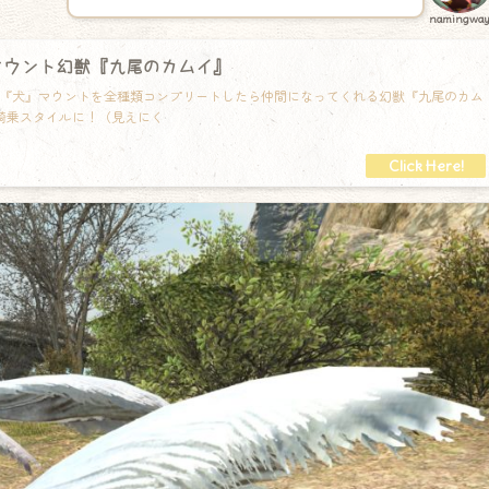
namingwa
マウント幻獣『九尾のカムイ』
『犬』マウントを全種類コンプリートしたら仲間になってくれる幻獣『九尾のカム
騎乗スタイルに！（見えにく