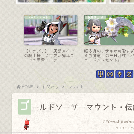
リーパー-大鎌
踊り子-投擲
マの可愛
巨大エメラルドが輝くアン
機械的でスチームパンク
ーパール
ティークなオシャレ大鎌・
踊り子投擲武器『インペ
リーパー武器『ゾーモーの
アル・マジテックグレイ
薙鎌』
ヴ』
HOME
仲間たち
マウント
ゴ
ールドソーサーマウント・伝
I found a won
今日はこんな