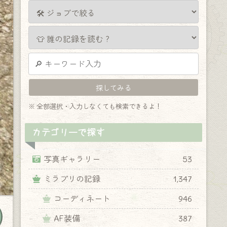
※ 全部選択・入力しなくても検索できるよ！
カテゴリーで探す
写真ギャラリー
53
ミラプリの記録
1,347
コーディネート
946
AF装備
387