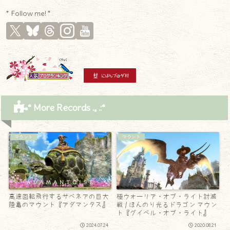
* Follow me! *
* More Records .｡.:*
マウント
マウント
高速回転飛行するサベネアの巨大
極ウォーリア・オブ・ライト討滅
陸亀のマウント『アダマンタス』
戦 / ほんのり光るドラゴン マウン
ト『グイベル・オブ・ライト』
2024.07.24
2020.08.21