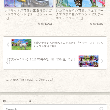
レポリットが可愛い三日月型のゴ
いたずら好きの可愛いフェアリー
ンドラマウント『クレセントムー
♪アロアロ島のマウント『スター
ン』
チス・ミラージュ』
2024.03.04
2024.06.26
可愛いヤギさんの赤ちゃんミニオン『カプリーヌ』（クル
ティウス魔導工廠）
【写真ギャラリー】2026年5月の思い出「SS作品」のまと
め！
Thank you for reading. See you !
✼••┈┈┈┈┈┈┈┈┈••✼