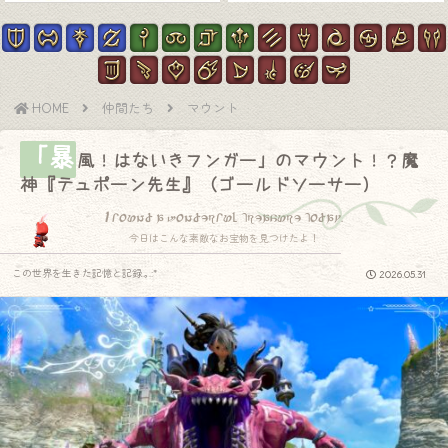
HOME
仲間たち
マウント
「暴
風！はないきフンガー」のマウント！？魔
神『テュポーン先生』（ゴールドソーサー）
I found a wonderful treasure today.
今日はこんな素敵なお宝物を見つけたよ！
この世界を生きた記憶と記録.｡.:*
2026.05.31