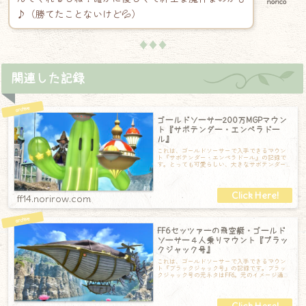
norico
♪（勝てたことないけど💦）
♦♦♦
関連した記録
ゴールドソーサー200万MGPマウン
ト『サボテンダー・エンペラドー
ル』
これは、ゴールドソーサーで入手できるマウン
ト『サボテンダー・エンペラドール』の記録で
す。とっても可愛らしい、大きなサボテンダー
のマウントです。全体的に光を帯びています。
ff14.norirow.com
FF6セッツァーの飛空艇・ゴールド
ソーサー４人乗りマウント『ブラッ
クジャック号』
これは、ゴールドソーサーで入手できるマウン
ト『ブラックジャック号』の記録です。ブラッ
クジャック号の元ネタはFF6。元のイメージ通り
の飛空艇です。後ろの尾翼はクラシックな