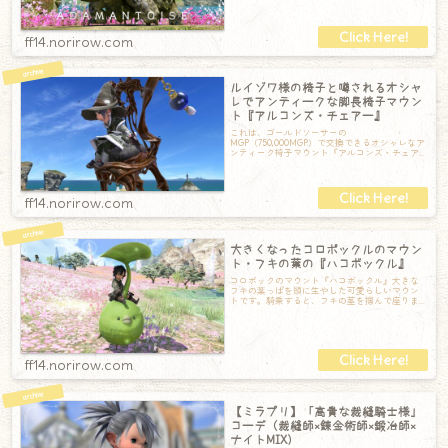
ff14.norirow.com
ルイゾワ様の椅子と噂されるオシャ
レでアンティークな脚長椅子マウン
ト『アルコンズ・チェアー』
これは、ゴールドソーサーの
MGP（750,000MGP）で交換できるオシャレなア
ンティーク椅子マウント『アルコンズ・チェア
ー』の記録です。ちょこんと座っていて可愛ら
しく
ff14.norirow.com
大きくなったコロポックルのマウン
ト・フキの葉の『ハコボックル』
コロポックのマウント『ハコボックル』大きな
フキの葉っぱを頭に生やした可愛らしいマウン
トです。騎乗すると、フキの茎を掴んで座りま
す。葉っぱの上には水玉が。常にキラキラのエ
ff14.norirow.com
【ミラプリ】「高貴な裁縫騎士様」
コーデ（裁縫師×錬金術師×鍛冶師×
ナイトMIX）