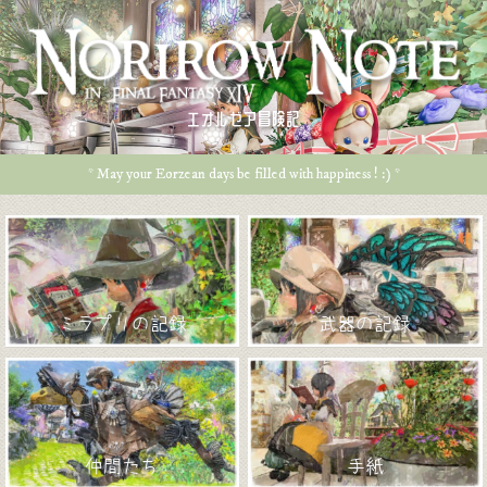
エオルゼア冒険記
* May your Eorzean days be filled with happiness ! :) *
ミラプリの記録
武器の記録
仲間たち
手紙