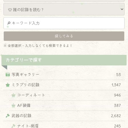
※ 全部選択・入力しなくても検索できるよ！
カテゴリーで探す
写真ギャラリー
53
ミラプリの記録
1,347
コーディネート
946
AF装備
387
武器の記録
2,682
ナイト-剣盾
245