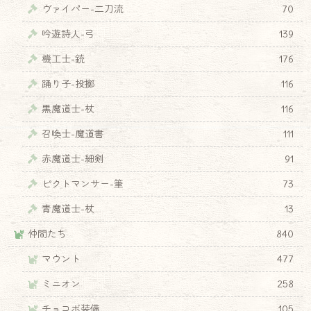
ヴァイパー-二刀流
70
吟遊詩人-弓
139
機工士-銃
176
踊り子-投擲
116
黒魔道士-杖
116
召喚士-魔道書
111
赤魔道士-細剣
91
ピクトマンサー-筆
73
青魔道士-杖
13
仲間たち
840
マウント
477
ミニオン
258
チョコボ装備
105