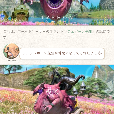
これは、ゴールドソーサーのマウント『
テュポーン先生
』の記録で
す。
テ、テュポーン先生が仲間になってくれたよ……💦
norirow