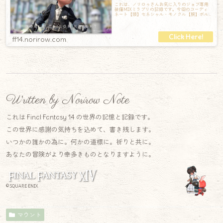
これは、ノリロゥさんお気に入りのジョブ専用
装備MIXミラプリの記録です。今回のコーディ
ネート【頭】セネシャル・モノクル【胴】ボル
トソフォス・スワローテイル【手】ボルトソ
ff14.norirow.com
Written by Norirow Note
これは Final Fantasy 14 の世界の記憶と記録です。
この世界に感謝の気持ちを込めて、書き残します。
いつかの誰かの為に。何かの道標に。祈りと共に。
あなたの冒険がより幸多きものとなりますように。
© SQUARE ENIX
マウント