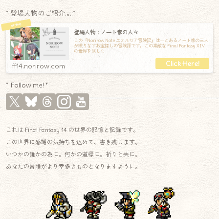
* 登場人物のご紹介.｡.:*
登場人物：ノート家の人々
この『Norirow Note エオルゼア冒険記』は―とあるノート家の三人
が織りなすお宝探しの冒険譚です。この素敵な Final Fantasy XIV
の世界を旅しな
ff14.norirow.com
* Follow me! *
これは Final Fantasy 14 の世界の記憶と記録です。
この世界に感謝の気持ちを込めて、書き残します。
いつかの誰かの為に。何かの道標に。祈りと共に。
あなたの冒険がより幸多きものとなりますように。