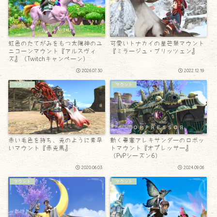
虹色のたてがみをもつ太陽神のユ
可愛いトナカイの星芒祭マウント
ニコーンマウント『アルスヴィ
『ミラージュ・ブリッツェン』
ズ』（Twitchキャンペーン）
2026.07.30
2022.12.19
マウント
マウント
赤い毛色を持ち、兎のように素早
動く要塞アレキサンダーのロボッ
いマウント『赤兎馬』
トマウント『オプレッサー』
（PvPシーズン6）
2020.06.03
2024.09.06
マウント
マウント