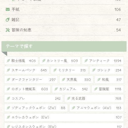
手紙
106
雑記
47
冒険の知恵
54
テーマで探す
騎士様風
403
カントリー風
509
アンティーク
1394
スチームパンク
645
ミリタリー
313
ゴシック
254
ダークファンタジー
297
天界風
350
和風
317
ロボット機械系
603
カジュアル
542
冒険服
1118
コスプレ
242
光る武器
768
ゾディアックウェポン（ZW）
88
アニマウェポン（AW）
153
エウレカウェポン（EW）
107
レジスタンスウェポン（RW）
117