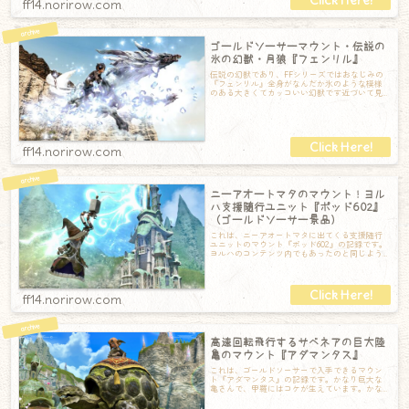
ff14.norirow.com
ゴールドソーサーマウント・伝説の
氷の幻獣・月狼『フェンリル』
伝説の幻獣であり、FFシリーズではおなじみの
『フェンリル』全身がなんだか氷のような模様
のある大きくてカッコいい幻獣です近づいて見
ると、とっても野性的な顔をしています。走
ff14.norirow.com
ニーアオートマタのマウント！ヨル
ハ支援随行ユニット『ポッド602』
（ゴールドソーサー景品）
これは、ニーアオートマタに出てくる支援随行
ユニットのマウント『ポッド602』の記録です。
ヨルハのコンテンツ内でもあったのと同じよう
に、ぶさらがって移動ができます。形状は
ff14.norirow.com
高速回転飛行するサベネアの巨大陸
亀のマウント『アダマンタス』
これは、ゴールドソーサーで入手できるマウン
ト『アダマンタス』の記録です。かなり巨大な
亀さんで、甲羅にはコケが生えています。かな
り強そうな顎です。甲羅のコケがなかなかいい