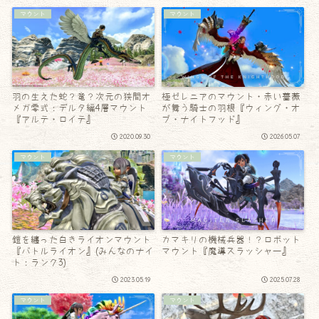
マウント
マウント
羽の生えた蛇？竜？次元の狭間オ
極ゼレニアのマウント・赤い薔薇
メガ零式：デルタ編4層マウント
が舞う騎士の羽根『ウィング・オ
『アルテ・ロイテ』
ブ・ナイトフッド』
2020.09.30
2026.05.07
マウント
マウント
鎧を纏った白きライオンマウント
カマキリの機械兵器！？ロボット
『バトルライオン』(みんなのナイ
マウント『魔導スラッシャー』
ト：ランク3)
2023.05.19
2025.07.28
マウント
マウント