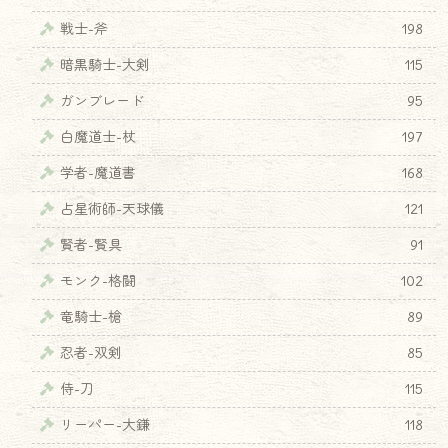
戦士-斧
198
暗黒騎士-大剣
115
ガンブレード
95
白魔道士-杖
197
学者-魔道書
168
占星術師-天球儀
121
賢者-賢具
91
モンク-格闘
102
竜騎士-槍
89
忍者-双剣
85
侍-刀
115
リーパー-大鎌
118