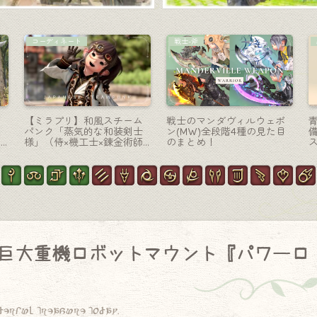
戦士-斧
機工士-銃
妖精王の斧・極ティターニ
青いオウムがかわいい機工
の
ア討滅戦『ティターニアア
士銃『パロットリージュ・
クス』
マスケトン』
巨大重機ロボットマウント『パワーロ
derful treasure today.