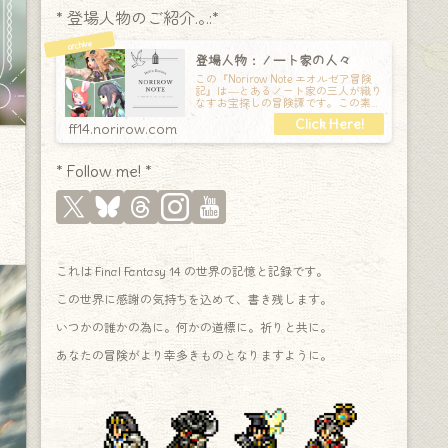
* 登場人物のご紹介.｡.:*
登場人物：ノート家の人々
この『Norirow Note エオルゼア冒険
記』は―とあるノート家の三人が織り
なすお宝探しの冒険譚です。この素敵
な Final Fantasy XIV の世界を旅しな
ff14.norirow.com
* Follow me! *
これは Final Fantasy 14 の世界の記憶と記録です。
この世界に感謝の気持ちを込めて、書き残します。
いつかの誰かの為に。何かの道標に。祈りと共に。
あなたの冒険がより幸多きものとなりますように。