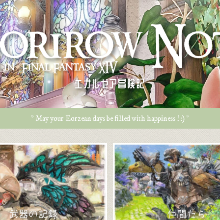
エオルゼア冒険記
* May your Eorzean days be filled with happiness ! :) *
武器の記録
仲間たち