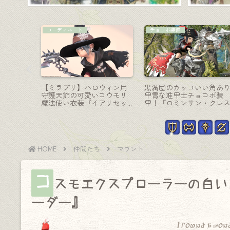
占星術師-天球儀
コーディネート
ドーザ
薔薇のシルバーアクセサリ
【ミラプリ】彫金師のAF4
宙開拓用
ーのような占星術師の天球
を染色してオシャレな森
ールロー
儀『キティセオス・プラニ
狩人コーディネート
スフィア』
HOME
仲間たち
マウント
コ
スモエクスプローラーの白い
ーダー』
I found a won