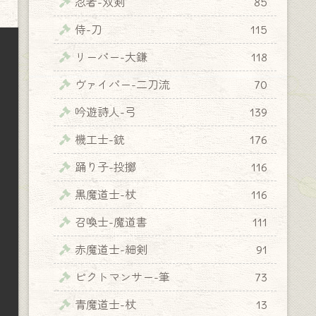
忍者-双剣
85
侍-刀
115
リーパー-大鎌
118
ヴァイパー-二刀流
70
吟遊詩人-弓
139
機工士-銃
176
踊り子-投擲
116
黒魔道士-杖
116
召喚士-魔道書
111
赤魔道士-細剣
91
ピクトマンサー-筆
73
青魔道士-杖
13