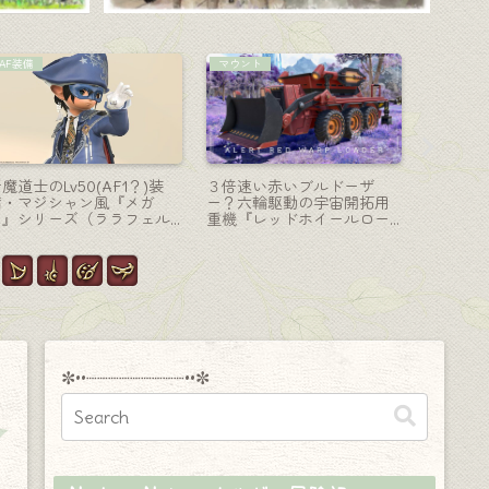
学者-魔道書
コーディネート
AF装備
学者ゾディアックウェポン
【ミラプリ】リーパーと竜
白魔道士
第六段階・光る黒い魔道書
騎士の貴重な戦国武将陣羽
巫女『エ
③『マダレムジエン・ネク
織『源太・槍士』シリーズ
（ララフェ
サス』
（ララフェル男子Ver.）
✼••┈┈┈┈┈┈┈┈┈••✼