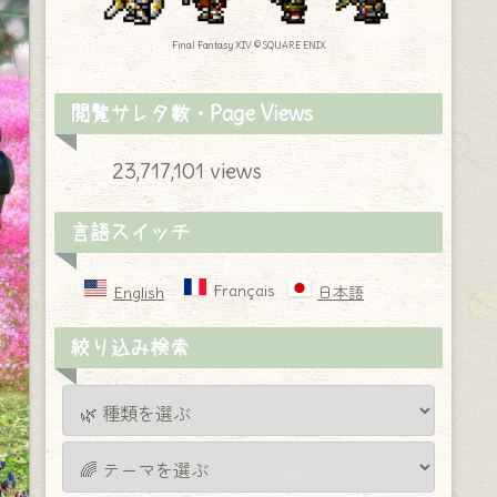
Final Fantasy XIV © SQUARE ENIX
閲覧サレタ数・Page Views
23,717,101 views
言語スイッチ
Français
English
日本語
絞り込み検索