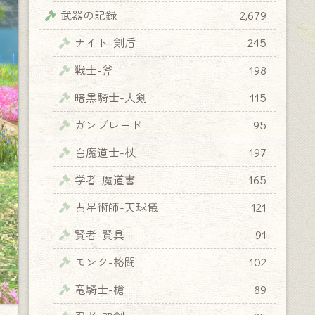
武器の記録
2,679
ナイト-剣盾
245
戦士-斧
198
暗黒騎士-大剣
115
ガンブレード
95
白魔道士-杖
197
学者-魔道書
165
占星術師-天球儀
121
賢者-賢具
91
モンク-格闘
102
竜騎士-槍
89