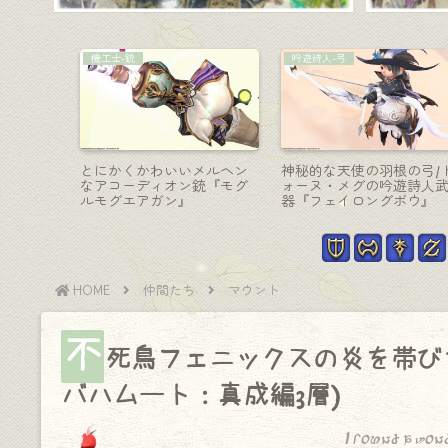
ナイト-剣盾
AF装備
い機工士
王道で美麗な騎士の剣盾・
賢者のAF6装備・未来の医
ガントガ
ナイト武器『ネオキングダ
療用白衣『アスクレーピ
ム・タルワール＆カイトシ
ン』(ララフェル男子Ver.)
ールド』
HOME
仲間たち
マウント
不
死鳥フェニックスの炎を帯び
バハムート：真成編3層)
I found a won