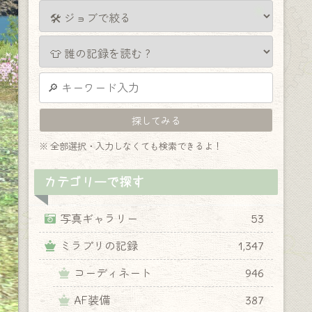
※ 全部選択・入力しなくても検索できるよ！
カテゴリーで探す
写真ギャラリー
53
ミラプリの記録
1,347
コーディネート
946
AF装備
387