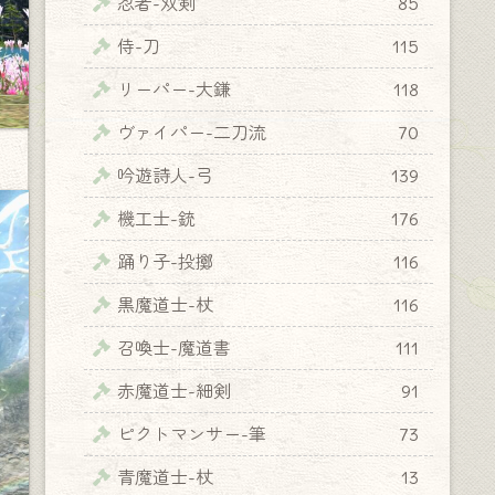
忍者-双剣
85
侍-刀
115
リーパー-大鎌
118
ヴァイパー-二刀流
70
吟遊詩人-弓
139
機工士-銃
176
踊り子-投擲
116
黒魔道士-杖
116
召喚士-魔道書
111
赤魔道士-細剣
91
ピクトマンサー-筆
73
青魔道士-杖
13