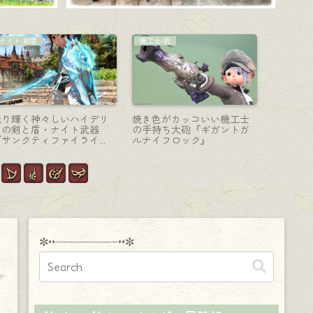
モンク-格闘
コーディネート
ナイト-剣
森の樹脂製のような緑の
【ミラプリ】「騎士様にな
ナイトの
爪・双蛇党のモンク武器
りたい可愛い園芸師見習
ポン第七
『グリダニアンオフィサ
い？」コーデ（園芸師AF6
の剣『エ
ー・クロー』
装備アレンジ）
『イージ
✼••┈┈┈┈┈┈┈┈┈••✼