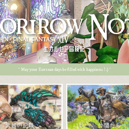
エオルゼア冒険記
* May your Eorzean days be filled with happiness ! :) *
武器の記録
仲間たち