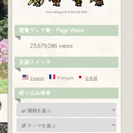
Final Fantasy XIV © SQUARE ENIX
閲覧サレタ数・Page Views
23,679,086 views
言語スイッチ
Français
English
日本語
絞り込み検索