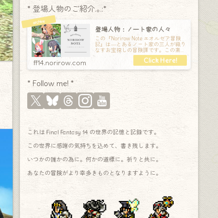
* 登場人物のご紹介.｡.:*
登場人物：ノート家の人々
この『Norirow Note エオルゼア冒険
記』は―とあるノート家の三人が織り
なすお宝探しの冒険譚です。この素敵
な Final Fantasy XIV の世界を旅しな
ff14.norirow.com
* Follow me! *
これは Final Fantasy 14 の世界の記憶と記録です。
この世界に感謝の気持ちを込めて、書き残します。
いつかの誰かの為に。何かの道標に。祈りと共に。
あなたの冒険がより幸多きものとなりますように。