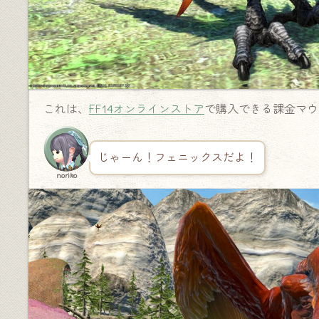
これは、
FF14オンラインストア
で購入できる課金マウ
じゃーん！フェニックスだよ！
noriko