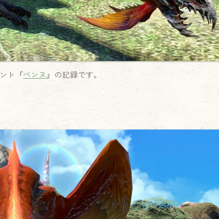
ント『
ベンヌ
』の記録です。