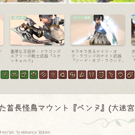
AF装備
AF装備
ガンブレイカーのAF5装
アラビア風な吟遊詩人AF2
ア
備・オシャレ軍服『アレジ
装備『アエド』シリーズ
アンス』シリーズ（ララフ
（ララフェル男子Ver.）
ェル男子Ver.）
た首長怪鳥マウント『ベンヌ』(大迷宮
derful treasure today.