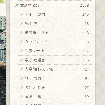
武器の記録
2,679
ナイト-剣盾
245
戦士-斧
198
暗黒騎士-大剣
115
ガンブレード
95
白魔道士-杖
197
学者-魔道書
165
占星術師-天球儀
121
賢者-賢具
91
モンク-格闘
102
竜騎士-槍
89