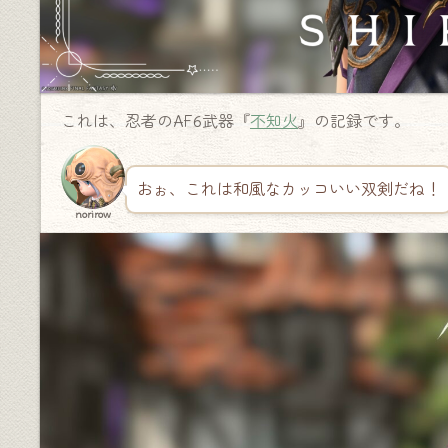
これは、忍者のAF6武器『
不知火
』の記録です。
おぉ、これは和風なカッコいい双剣だね！
norirow