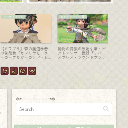
機工士-銃
マウント
賢者-賢具
ディープダンジョン死者の
花冠が可愛いピンクのグゥ
コウモリ
宮殿・光り輝く機工士“魔
ーブーちゃんのマウント
ンのよう
器”銃『パジャルリボルバ
『ピティー』
ィアント
ー』
ェ』
✼••┈┈┈┈┈┈┈┈┈••✼