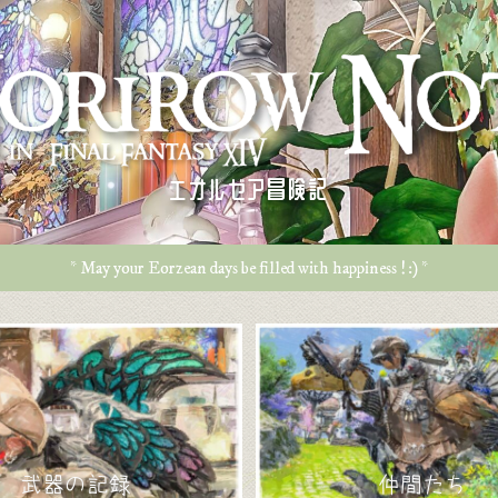
エオルゼア冒険記
* May your Eorzean days be filled with happiness ! :) *
武器の記録
仲間たち