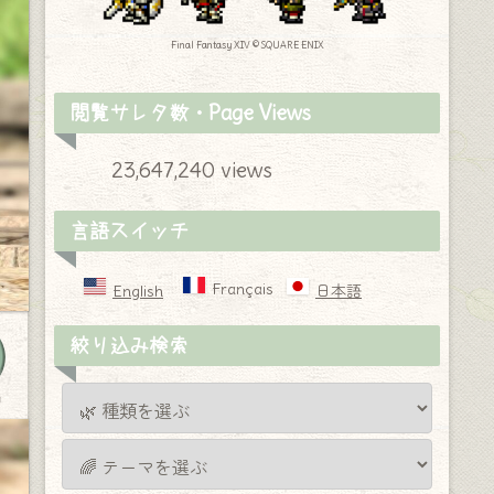
Final Fantasy XIV © SQUARE ENIX
閲覧サレタ数・Page Views
23,647,240 views
言語スイッチ
Français
English
日本語
絞り込み検索
y