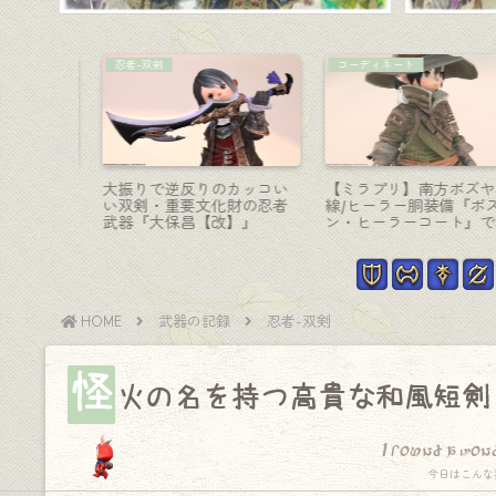
暗黒騎士-大剣
AF装備
な筆・ピ
貴重な「光る鞭」！暗黒騎
モンクのAF5装備・生きる
『リバー
士の極青龍武器『青龍蛇腹
炎の聖人衣装『アンコラ
ドブラ
剣【輝】』
ト』シリーズ（ララフェ
男子Ver.）
HOME
武器の記録
忍者-双剣
怪
火の名を持つ高貴な和風短剣
I found a won
今日はこんな