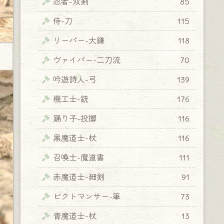
忍者-双剣
85
侍-刀
115
リーパー-大鎌
118
ヴァイパー-二刀流
70
吟遊詩人-弓
139
機工士-銃
176
踊り子-投擲
116
黒魔道士-杖
116
召喚士-魔道書
111
赤魔道士-細剣
91
ピクトマンサー-筆
73
青魔道士-杖
13