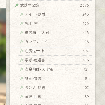
武器の記録
2,676
ナイト-剣盾
245
戦士-斧
195
暗黒騎士-大剣
115
ガンブレード
95
白魔道士-杖
197
学者-魔道書
165
占星術師-天球儀
121
賢者-賢具
91
モンク-格闘
102
竜騎士-槍
89