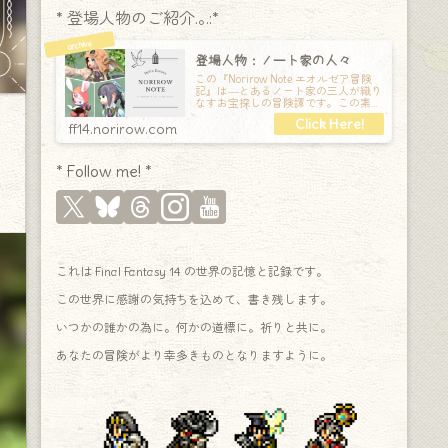
* 登場人物のご紹介.｡.:*
登場人物：ノート家の人々
この『Norirow Note エオルゼア冒険
記』は―とあるノート家の三人が織り
なすお宝探しの冒険譚です。この素敵
な Final Fantasy XIV の世界を旅しな
ff14.norirow.com
* Follow me! *
これは Final Fantasy 14 の世界の記憶と記録です。
この世界に感謝の気持ちを込めて、書き残します。
いつかの誰かの為に。何かの道標に。祈りと共に。
あなたの冒険がより幸多きものとなりますように。