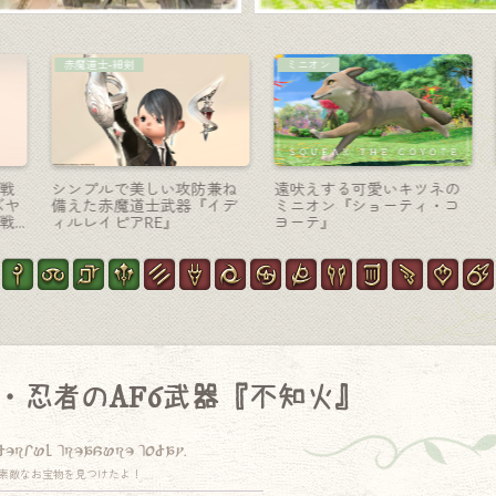
召喚士-魔道書
AF装備
エレクトリックカラーな召
大胆網デザインのレザー衣
イ
喚士の電子魔道書『ヴァン
装・リーパーのAF6装備
ル
ガード・インデックス』
『アサシン』(ララフェル女
子Ver.)
・忍者のAF6武器『不知火』
derful treasure today.
素敵なお宝物を見つけたよ！