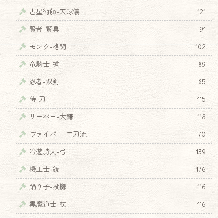
占星術師-天球儀
121
賢者-賢具
91
モンク-格闘
102
竜騎士-槍
89
忍者-双剣
85
侍-刀
115
リーパー-大鎌
118
ヴァイパー-二刀流
70
吟遊詩人-弓
139
機工士-銃
176
踊り子-投擲
116
黒魔道士-杖
116