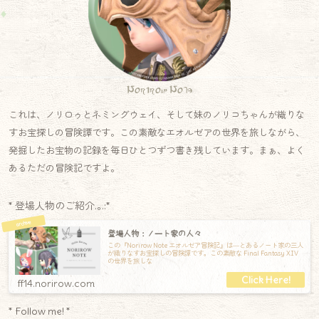
Norirow Note
これは、ノリロゥとネミングウェイ、そして妹のノリコちゃんが織りな
すお宝探しの冒険譚です。この素敵なエオルゼアの世界を旅しながら、
発掘したお宝物の記録を毎日ひとつずつ書き残しています。まぁ、よく
あるただの冒険記ですよ。
* 登場人物のご紹介.｡.:*
登場人物：ノート家の人々
この『Norirow Note エオルゼア冒険記』は―とあるノート家の三人
が織りなすお宝探しの冒険譚です。この素敵な Final Fantasy XIV
の世界を旅しな
ff14.norirow.com
* Follow me! *