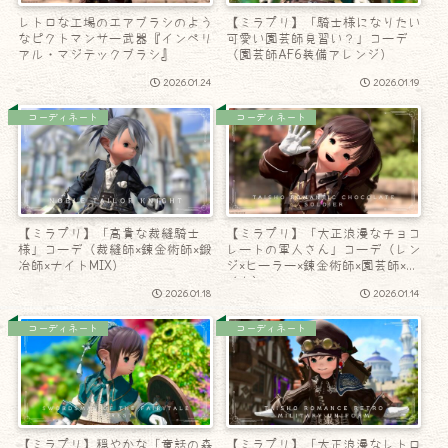
レトロな工場のエアブラシのよう
【ミラプリ】「騎士様になりたい
なピクトマンサー武器『インペリ
可愛い園芸師見習い？」コーデ
アル・マジテックブラシ』
（園芸師AF6装備アレンジ）
2026.01.24
2026.01.19
コーディネート
コーディネート
【ミラプリ】「高貴な裁縫騎士
【ミラプリ】「大正浪漫なチョコ
様」コーデ（裁縫師×錬金術師×鍛
レートの軍人さん」コーデ（レン
冶師×ナイトMIX）
ジ×ヒーラー×錬金術師×園芸師×ナ
イト）
2026.01.18
2026.01.14
コーディネート
コーディネート
【ミラプリ】穏やかな「童話の森
【ミラプリ】「大正浪漫なレトロ