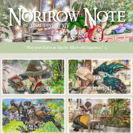
エオルゼア冒険記
* May your Eorzean days be filled with happiness ! :) *
ミラプリの記録
武器の記録
仲間たち
手紙