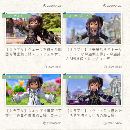
ーデ
2026.04.25
2026.04.22
コーディネート
コーディネート
【ミラプリ】ヴェールを纏った闇
【ミラプリ】「華麗なるストーリ
堕ち隠密騎士様 – ララフェル女子
ーテラーな吟遊剣士様」- 吟遊詩
人AF3装備アレンジコーデ
2026.04.15
2026.04.10
コーディネート
コーディネート
【ミラプリ】ちょっぴり清楚で可
【ミラプリ】アグリアスに憧れた
愛い「純白の魔法剣士様」コーデ
「清楚で凛々しい青の騎士様」
2026.04.06
2026.04.04