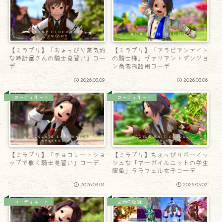
【ミラプリ】「ちょっぴり蒸気的
【ミラプリ】「アラビアンナイト
な時計屋さんの騎士見習い」コー
の騎士様」ヴァリアントダンジョ
デ
ン商客物語用コーデ
2026.03.09
2026.03.06
コーディネート
コーディネート
【ミラプリ】「チョコレートショ
【ミラプリ】ちょっぴりボーイッ
ップで働く騎士見習い」コーデ
シュな「アーガイルニットの学生
服風」ララフェル女子コーデ
2026.03.04
2026.03.02
コーディネート
武器の記録