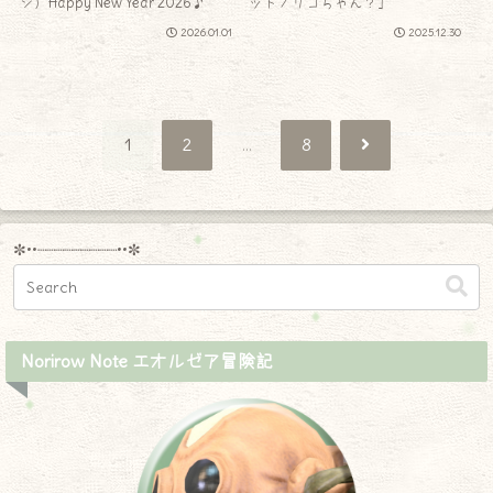
ジ）Happy New Year 2026♪
ットノリコちゃん？」
2026.01.01
2025.12.30
次
1
2
…
8
へ
✼••┈┈┈┈┈┈┈┈┈••✼
Norirow Note エオルゼア冒険記