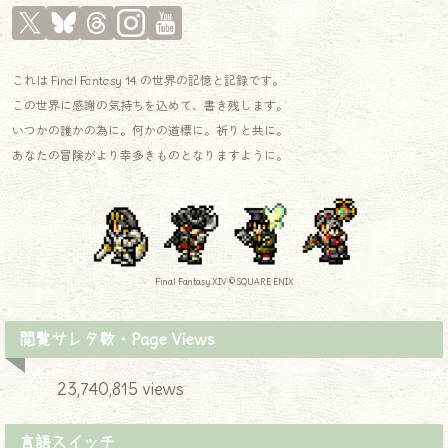
これは Final Fantasy 14 の世界の記憶と記録です。
この世界に感謝の気持ちを込めて、書き残します。
いつかの誰かの為に。何かの道標に。祈りと共に。
あなたの冒険がより幸多きものとなりますように。
Final Fantasy XIV © SQUARE ENIX
閲覧サレタ数・Page Views
23,740,815 views
言語スイッチ