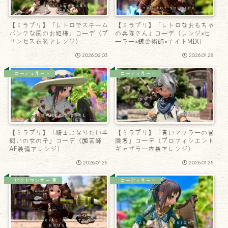
【ミラプリ】「レトロでスチーム
【ミラプリ】「レトロなおもちゃ
パンクな国のお姫様」コーデ（プ
の兵隊さん」コーデ（レンジ×ヒ
リンセス衣装アレンジ）
ーラー×錬金術師×ナイトMIX）
2026.02.03
2026.01.28
コーディネート
コーディネート
【ミラプリ】「騎士になりたい羊
【ミラプリ】「青いマフラーの冒
飼いの女の子」コーデ（園芸師
険者」コーデ（プロフィシエント
AF装備アレンジ）
ギャザラー衣装アレンジ）
2026.01.26
2026.01.25
ピクトマンサー-筆
コーディネート