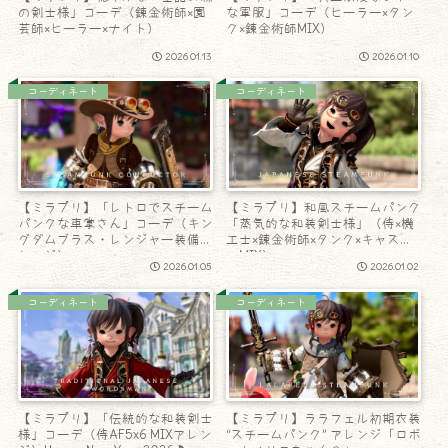
の剣士様」コーデ（錬金術師×園
な軍服」コーデ（ヒーラー×タン
芸師×ヒーラー×ナイト）
ク×錬金術師MIX）
2026.01.13
2026.01.10
コーディネート
コーディネート
【ミラプリ】「レトロでスチーム
【ミラプリ】和風スチームパンク
パンクな車掌さん」コーデ（キン
「蒸気的な和装剣士様」（侍×機
グダムブラス・レンジャー装備ア
工士×錬金術師×タンク×キャスタ
レンジ）
ーMIX）
2026.01.05
2026.01.02
コーディネート
コーディネート
【ミラプリ】「伝統的な和装剣士
【ミラプリ】ララフェル初期衣装
様」コーデ（侍AF5x6 MIXアレン
“スチームパンク” アレンジ「ロボ