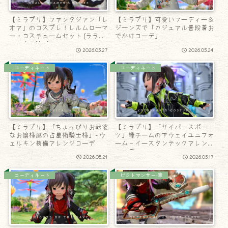
【ミラプリ】ファンタジアン「レ
【ミラプリ】可愛いフーディー＆
オア」のコスプレ！レルムローマ
ジーンズで「カジュアル普段着お
ー・コスチュームセット (ララフ
でかけコーデ」
ェル女子Ver.)
2026.05.27
2026.05.24
コーディネート
コーディネート
【ミラプリ】「ちょっぴりお転婆
【ミラプリ】「サイバースポー
なお嬢様風の占星術騎士様」- ウ
ツ」緑チームのアウェイユニフォ
ェルキン装備アレンジコーデ
ーム – イースタンテックアレンジ
コーデ
2026.05.21
2026.05.17
コーディネート
ピクトマンサー-筆