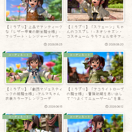
【ミラプリ】上品でアンティーク
【ミラプリ】「スフェーン」ちゃ
な「レザー甲冑の新米騎士様」-
んのコスプレ！- ネオシチズン・
フッブート・レンジャージャケッ
コスチューム ララフェル女子ア
トアレンジコーデ
レンジ
2026.06.25
2026.06.20
コーディネート
コーディネート
【ミラプリ】「劇団マジェスティ
【ミラプリ】「アコライトローブ
ックの姫騎士様」-アルマちゃん
の騎士様」- 冒険初期を思い出し
衣装カラーアレンジコーデ
て “つよくてニューゲーム” を楽
しむコーデ
2026.06.15
2026.06.12
コーディネート
コーディネート