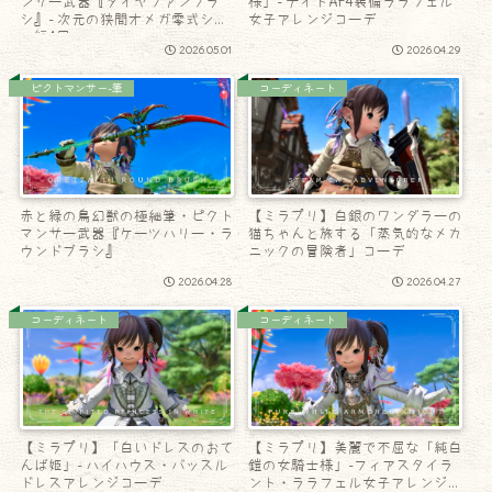
ンサー武器『ダイヤファンブラ
様」- ナイトAF4装備ララフェル
シ』- 次元の狭間オメガ零式シグ
女子アレンジコーデ
マ編4層
2026.05.01
2026.04.29
ピクトマンサー-筆
コーディネート
赤と緑の鳥幻獣の極細筆・ピクト
【ミラプリ】白銀のワンダラーの
マンサー武器『ケーツハリー・ラ
猫ちゃんと旅する「蒸気的なメカ
ウンドブラシ』
ニックの冒険者」コーデ
2026.04.28
2026.04.27
コーディネート
コーディネート
【ミラプリ】「白いドレスのおて
【ミラプリ】美麗で不屈な「純白
んば姫」- ハイハウス・バッスル
鎧の女騎士様」-フィアスタイラ
ドレスアレンジコーデ
ント・ララフェル女子アレンジコ