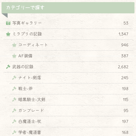
カテゴリーで探す
写真ギャラリー
53
ミラプリの記録
1,347
コーディネート
946
AF装備
387
武器の記録
2,682
ナイト-剣盾
245
戦士-斧
198
暗黒騎士-大剣
115
ガンブレード
95
白魔道士-杖
197
学者-魔道書
168