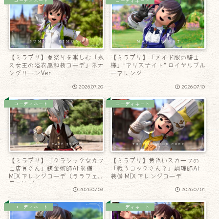
コーディネート
コーディネート
【ミラプリ】夏祭りを楽しむ「永
【ミラプリ】「メイド服の騎士
久女王の浴衣風和装コーデ」ネオ
様」”アリスナイト” ロイヤルブル
ングリーンVer.
ーアレンジ
2026.07.20
2026.07.10
コーディネート
コーディネート
【ミラプリ】「クラシックなカフ
【ミラプリ】黄色いスカーフの
ェ店員さん」錬金術師AF装備
「戦うコックさん？」調理師AF
MIX アレンジコーデ（ララフェル
装備 MIX アレンジコーデ
男子Ver.）
2026.07.03
2026.07.01
コーディネート
コーディネート