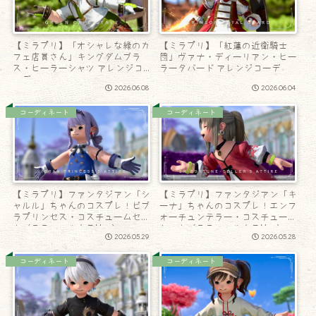
【ミラプリ】「オシャレな緑のカ
【ミラプリ】「紅蓮の近衛騎士
フェ店員さん」キングダムブラ
団」ヴァナ・ディーリアン・ヒー
ス・ヒーラーシャツ アレンジコ
ラータバード アレンジコーデ
ーデ
2026.06.08
2026.06.04
コーディネート
コーディネート
【ミラプリ】ファンタジアン「シ
【ミラプリ】ファンタジアン「キ
ャルル」ちゃんのコスプレ！ビブ
ーナ」ちゃんのコスプレ！エンフ
ラプリンセス・コスチュームセッ
ォーチュンテラー・コスチューム
ト（ララフェル女子Ver.）
セット（ララフェル女子Ver.）
2026.05.29
2026.05.28
コーディネート
コーディネート