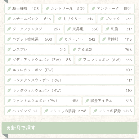
騎士様風
403
カントリー風
509
アンティーク
1394
スチームパンク
645
ミリタリー
313
ゴシック
254
ダークファンタジー
297
天界風
350
和風
317
ロボット機械系
603
カジュアル
542
冒険服
1118
コスプレ
242
光る武器
768
ゾディアックウェポン（ZW）
88
アニマウェポン（AW）
153
エウレカウェポン（EW）
107
レジスタンスウェポン（RW）
117
マンダヴィルウェポン（MW）
210
ファントムウェポン（PW）
185
課金アイテム
316
ハウジング
24
ノリロゥの記録
2758
ノリコの記録
2428
更新月で探す