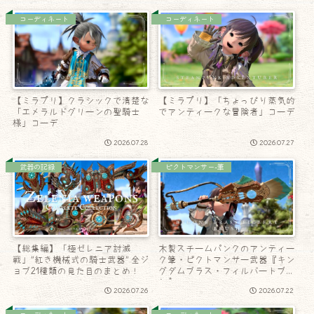
コーディネート
コーディネート
【ミラプリ】クラシックで清楚な
【ミラプリ】「ちょっぴり蒸気的
「エメラルドグリーンの聖騎士
でアンティークな冒険者」コーデ
様」コーデ
2026.07.28
2026.07.27
武器の記録
ピクトマンサー-筆
【総集編】「極ゼレニア討滅
木製スチームパンクのアンティー
戦」”紅き機械式の騎士武器” 全ジ
ク筆・ピクトマンサー武器『キン
ョブ21種類の見た目のまとめ！
グダムブラス・フィルバートブラ
シ』
2026.07.26
2026.07.22