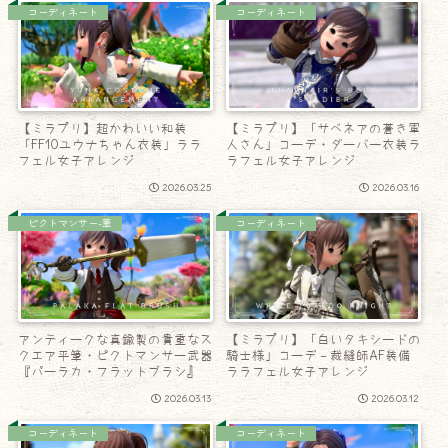
コーディネート
コーディネート
【ミラプリ】超かわいい和装
【ミラプリ】「サベネアの蒼き軍
「FF10ユウナちゃん衣装」ララ
人さん」コーデ・ダーバー衣装ラ
フェル女子アレンジ
ラフェル女子アレンジ
2026.03.25
2026.03.16
ピクトマンサー-筆
コーディネート
アンティークな真鍮製の貴重なス
【ミラプリ】「白いタキシードの
クエア平筆・ピクトマンサー武器
騎士様」コーデ – 裁縫師AF装備
『パーラカ・フラットブラシ』
ララフェル女子アレンジ
2026.03.13
2026.03.12
コーディネート
コーディネート