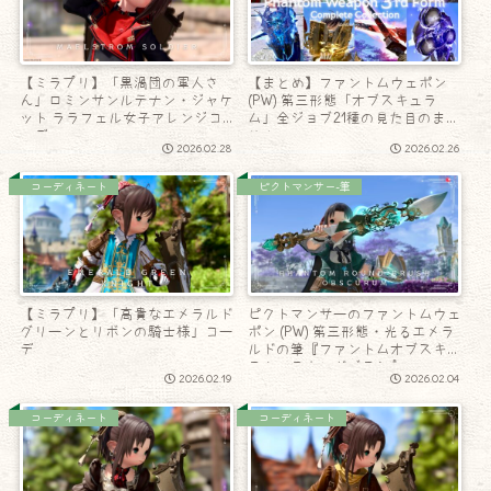
【ミラプリ】「黒渦団の軍人さ
【まとめ】ファントムウェポン
ん」ロミンサンルテナン・ジャケ
(PW) 第三形態「オブスキュラ
ット ララフェル女子アレンジコ
ム」全ジョブ21種の見た目のまと
ーデ
め！
2026.02.28
2026.02.26
コーディネート
ピクトマンサー-筆
【ミラプリ】「高貴なエメラルド
ピクトマンサーのファントムウェ
グリーンとリボンの騎士様」コー
ポン (PW) 第三形態・光るエメラ
デ
ルドの筆『ファントムオブスキュ
ラム・ラウンドブラシ』
2026.02.19
2026.02.04
コーディネート
コーディネート