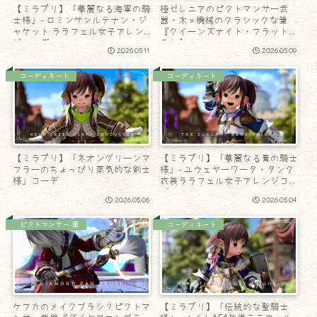
【ミラプリ】「華麗なる海軍の騎
極ゼレニアのピクトマンサー武
士様」- ロミンサンルテナン・ジ
器・木 × 機械のクラシックな筆
ャケット ララフェル女子アレン
『クイーンズナイト・フラットブ
ジコーデ
ラシ』
2026.05.11
2026.05.09
コーディネート
コーディネート
【ミラプリ】「ネオングリーンマ
【ミラプリ】「華麗なる青の騎士
フラーのちょっぴり蒸気的な剣士
様」- ユウェヤーワータ・タンク
様」コーデ
衣装ララフェル女子アレンジコー
デ
2026.05.06
2026.05.04
ピクトマンサー-筆
コーディネート
ケフカのメイクブラシ？ピクトマ
【ミラプリ】「伝統的な聖騎士