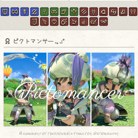
ピクトマンサー
A summary of fashionable items for Pictomancer.