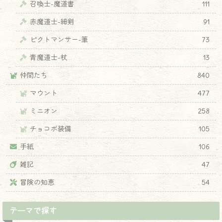
召喚士-魔道書
111
赤魔道士-細剣
91
ピクトマンサー-筆
73
青魔道士-杖
13
仲間たち
840
マウント
477
ミニオン
258
チョコボ装備
105
手紙
106
雑記
47
冒険の知恵
54
テーマで探す