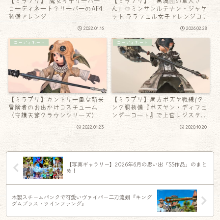
【ミラプリ】“魔女っ子リーパー”
【ミラプリ】「黒渦団の軍人さ
コーディネート？リーパーのAF4
ん」ロミンサンルテナン・ジャケ
装備アレンジ
ット ララフェル女子アレンジコー
デ
2022.01.16
2026.02.28
コーディネート
コーディネート
【ミラプリ】カントリー風な新米
【ミラプリ】南方ボズヤ戦線/タ
冒険者のお出かけコスチューム
ンク胴装備『ボズヤン・ディフェ
（守護天節クラウンシリーズ）
ンダーコート』で上官レジスタン
ス
2022.01.23
2020.10.20
【写真ギャラリー】2026年6月の思い出「SS作品」のまと
め！
木製スチームパンクで可愛いヴァイパー二刀流剣『キング
ダムブラス・ツインファング』