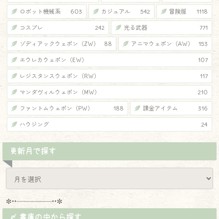
ロボット機械系
603
カジュアル
542
冒険服
1118
コスプレ
242
光る武器
771
ゾディアックウェポン（ZW）
88
アニマウェポン（AW）
153
エウレカウェポン（EW）
107
レジスタンスウェポン（RW）
117
マンダヴィルウェポン（MW）
210
ファントムウェポン（PW）
188
課金アイテム
316
ハウジング
24
更新月で探す
✼••┈┈┈┈┈┈┈┈┈••✼
〆 書庫の中から探す