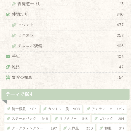
青魔道士-杖
13
仲間たち
840
マウント
477
ミニオン
258
チョコボ装備
105
手紙
106
雑記
47
冒険の知恵
54
テーマで探す
騎士様風
403
カントリー風
509
アンティーク
1397
スチームパンク
645
ミリタリー
313
ゴシック
254
ダークファンタジー
297
天界風
350
和風
317