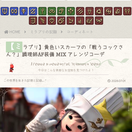
HOME
ミラプリの記録
コーディネート
【ミ
ラプリ】黄色いスカーフの「戦うコックさ
ん？」調理師AF装備 MIX アレンジコーデ
I found a wonderful treasure today.
今日はこんな素敵なお宝物を見つけたよ！
この世界を生きた記憶と記録.｡.:*
2026.07.01