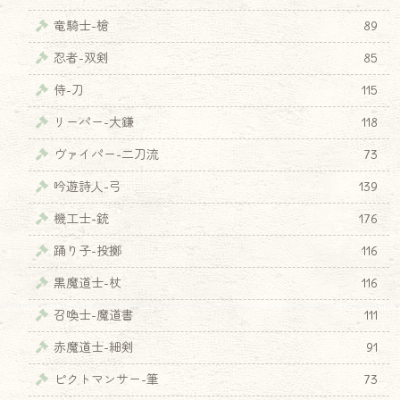
竜騎士-槍
89
忍者-双剣
85
侍-刀
115
リーパー-大鎌
118
ヴァイパー-二刀流
73
吟遊詩人-弓
139
機工士-銃
176
踊り子-投擲
116
黒魔道士-杖
116
召喚士-魔道書
111
赤魔道士-細剣
91
ピクトマンサー-筆
73