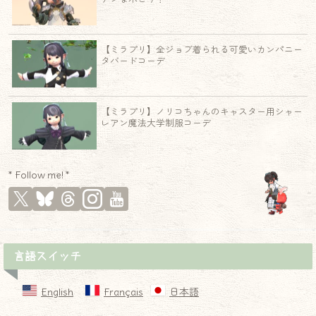
【ミラプリ】全ジョブ着られる可愛いカンパニー
タバードコーデ
【ミラプリ】ノリコちゃんのキャスター用シャー
レアン魔法大学制服コーデ
* Follow me! *
言語スイッチ
English
Français
日本語