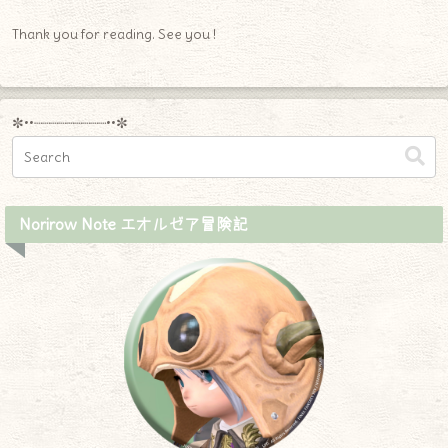
Thank you for reading. See you !
✼••┈┈┈┈┈┈┈┈┈••✼
Norirow Note エオルゼア冒険記