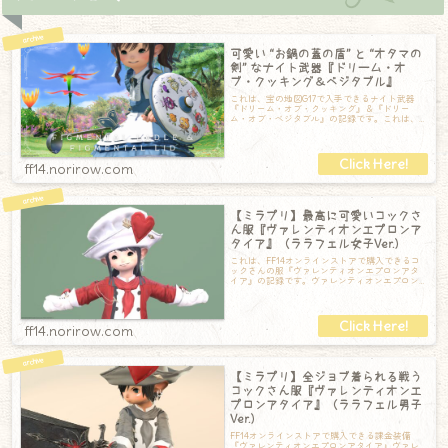
可愛い “お鍋の蓋の盾” と “オタマの
剣” なナイト武器『ドリーム・オ
ブ・クッキング＆ベジタブル』
これは、宝の地図G17で入手できるナイト武器
『ドリーム・オブ・クッキング』＆『ドリー
ム・オブ・ベジタブル』の記録です。これは、
宝の地図G17で入手できる『ドリーム・オブ
ff14.norirow.com
【ミラプリ】最高に可愛いコックさ
ん服『ヴァレンティオンエプロンア
タイア』（ララフェル女子Ver.）
これは、FF14オンラインストアで購入できるコ
ックさんの服『ヴァレンティオンエプロンアタ
イア』の記録です。ヴァレンティオンエプロン
アタイア【頭】ヴァレンティオンハット【
ff14.norirow.com
【ミラプリ】全ジョブ着られる戦う
コックさん服『ヴァレンティオンエ
プロンアタイア』（ララフェル男子
Ver.）
FF14オンラインストアで購入できる課金装備
『ヴァレンティオンエプロンアタイア』ヴァレ