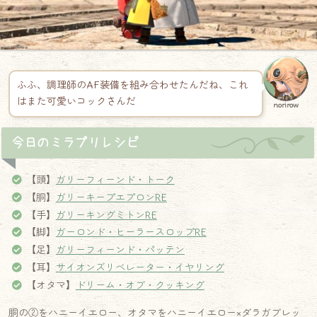
ふふ、調理師のAF装備を組み合わせたんだね、これ
はまた可愛いコックさんだ
norirow
今日のミラプリレシピ
【頭】
ガリーフィーンド・トーク
【胴】
ガリーキープエプロンRE
【手】
ガリーキングミトンRE
【脚】
ガーロンド・ヒーラースロップRE
【足】
ガリーフィーンド・パッテン
【耳】
サイオンズリベレーター・イヤリング
【オタマ】
ドリーム・オブ・クッキング
胴の②をハニーイエロー、オタマをハニーイエロー×ダラガブレッ