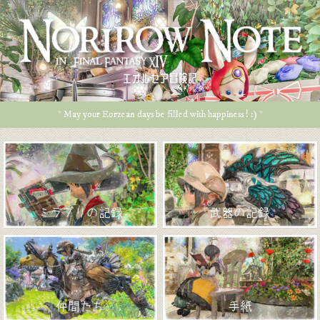
エオルゼア冒険記
* May your Eorzean days be filled with happiness ! :) *
ミラプリの記録
武器の記録
仲間たち
手紙