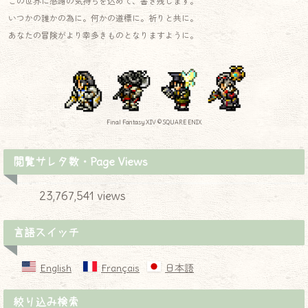
この世界に感謝の気持ちを込めて、書き残します。
いつかの誰かの為に。何かの道標に。祈りと共に。
あなたの冒険がより幸多きものとなりますように。
Final Fantasy XIV © SQUARE ENIX
閲覧サレタ数・Page Views
23,767,541 views
言語スイッチ
English
Français
日本語
絞り込み検索