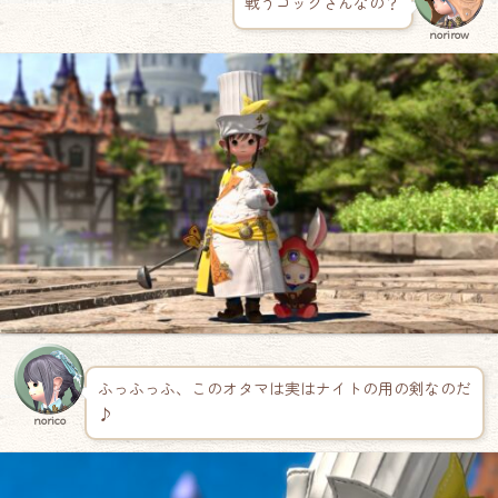
戦うコックさんなの？
norirow
ふっふっふ、このオタマは実はナイトの用の剣なのだ
♪
norico