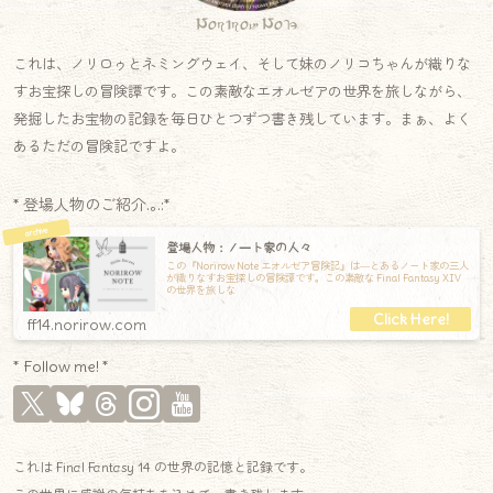
Norirow Note
これは、ノリロゥとネミングウェイ、そして妹のノリコちゃんが織りな
すお宝探しの冒険譚です。この素敵なエオルゼアの世界を旅しながら、
発掘したお宝物の記録を毎日ひとつずつ書き残しています。まぁ、よく
あるただの冒険記ですよ。
* 登場人物のご紹介.｡.:*
登場人物：ノート家の人々
この『Norirow Note エオルゼア冒険記』は―とあるノート家の三人
が織りなすお宝探しの冒険譚です。この素敵な Final Fantasy XIV
の世界を旅しな
ff14.norirow.com
* Follow me! *
これは Final Fantasy 14 の世界の記憶と記録です。