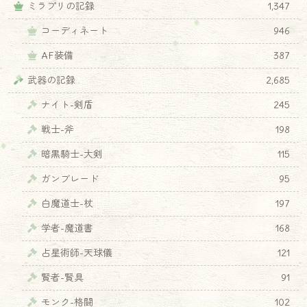
ミラプリの記録
1,347
コーディネート
946
AF装備
387
武器の記録
2,685
ナイト-剣盾
245
戦士-斧
198
暗黒騎士-大剣
115
ガンブレード
95
白魔道士-杖
197
学者-魔道書
168
占星術師-天球儀
121
賢者-賢具
91
モンク-格闘
102