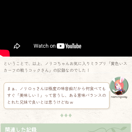
ということで、以上、ノリコちゃんお気に入りミラプリ「黄色いス
カーフの戦うコックさん」の記録なのでした！
まぁ、ノリロゥさんは極度の味音痴だから何食べても
すぐ「美味しい！」って言うし、ある意味バランスの
namingway
とれた兄妹で良いとは思うけどね w
♦♦♦
関連した記録