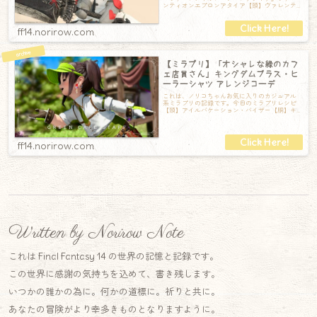
ンティオンエプロンアタイア【頭】ヴァレンテ
ィオンハット【胴】ヴァレンティオンエプロ
ff14.norirow.com
【ミラプリ】「オシャレな緑のカフ
ェ店員さん」キングダムブラス・ヒ
ーラーシャツ アレンジコーデ
これは、ノリコちゃんお気に入りのカジュアル
系ミラプリの記録です。今日のミラプリレシピ
【頭】アイルバケーション・バイザー【胴】キ
ングダムブラス・ヒーラーシャツRE【手】ハ
ff14.norirow.com
Written by Norirow Note
これは Final Fantasy 14 の世界の記憶と記録です。
この世界に感謝の気持ちを込めて、書き残します。
いつかの誰かの為に。何かの道標に。祈りと共に。
あなたの冒険がより幸多きものとなりますように。