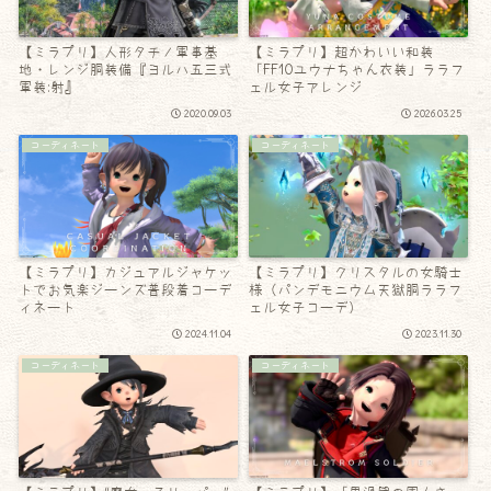
【ミラプリ】人形タチノ軍事基
【ミラプリ】超かわいい和装
地・レンジ胴装備『ヨルハ五三式
「FF10ユウナちゃん衣装」ララフ
軍装:射』
ェル女子アレンジ
2020.09.03
2026.03.25
コーディネート
コーディネート
【ミラプリ】カジュアルジャケッ
【ミラプリ】クリスタルの女騎士
トでお気楽ジーンズ普段着コーデ
様（パンデモニウム天獄胴ララフ
ィネート
ェル女子コーデ）
2024.11.04
2023.11.30
コーディネート
コーディネート