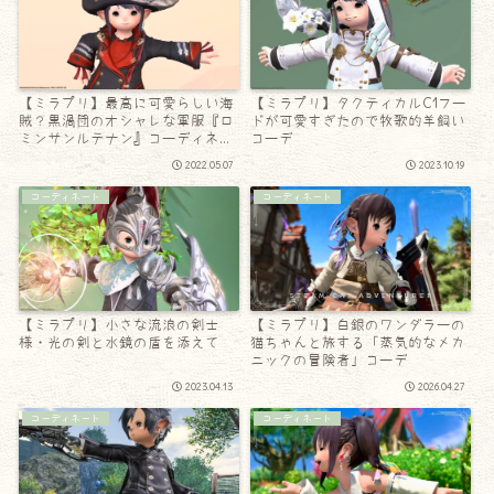
【ミラプリ】最高に可愛らしい海
【ミラプリ】タクティカルC1フー
賊？黒渦団のオシャレな軍服『ロ
ドが可愛すぎたので牧歌的羊飼い
ミンサンルテナン』コーディネー
コーデ
ト
2022.05.07
2023.10.19
コーディネート
コーディネート
【ミラプリ】小さな流浪の剣士
【ミラプリ】白銀のワンダラーの
様・光の剣と水鏡の盾を添えて
猫ちゃんと旅する「蒸気的なメカ
ニックの冒険者」コーデ
2023.04.13
2026.04.27
コーディネート
コーディネート