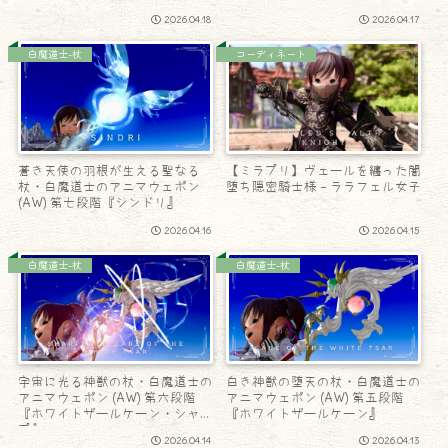
2026.04.18
2026.04.17
白魔道士-杖
コーディネート
蒼き天使の羽根が生える聖なる
【ミラプリ】ヴェールを纏った闇
杖・白魔道士のアニマウェポン
堕ち隠密騎士様 – ララフェル女子
(AW) 第七段階『シンドリ』
2026.04.16
2026.04.15
白魔道士-杖
白魔道士-杖
宇宙に光る神獣の杖・白魔道士の
白き神獣の堕天の杖・白魔道士の
アニマウェポン (AW) 第六段階
アニマウェポン (AW) 第五段階
『ホワイトザールケーン・シャー
『ホワイトザールケーン』
プ』
2026.04.14
2026.04.13