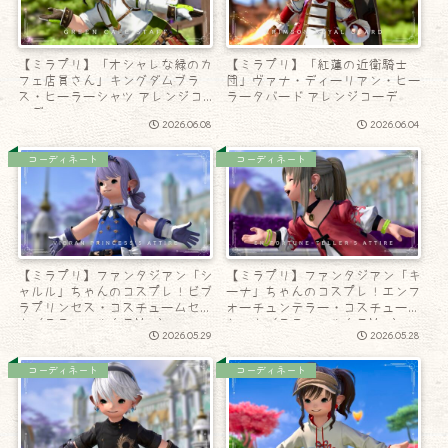
【ミラプリ】「オシャレな緑のカ
【ミラプリ】「紅蓮の近衛騎士
フェ店員さん」キングダムブラ
団」ヴァナ・ディーリアン・ヒー
ス・ヒーラーシャツ アレンジコ
ラータバード アレンジコーデ
ーデ
2026.06.08
2026.06.04
コーディネート
コーディネート
【ミラプリ】ファンタジアン「シ
【ミラプリ】ファンタジアン「キ
ャルル」ちゃんのコスプレ！ビブ
ーナ」ちゃんのコスプレ！エンフ
ラプリンセス・コスチュームセッ
ォーチュンテラー・コスチューム
ト（ララフェル女子Ver.）
セット（ララフェル女子Ver.）
2026.05.29
2026.05.28
コーディネート
コーディネート