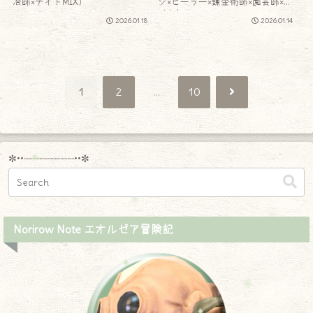
冶師×ナイトMIX）
ジ×ヒーラー×錬金術師×園芸師×ナ
イト）
2026.01.18
2026.01.14
次
1
2
…
10
へ
✼••┈┈┈┈┈┈┈┈┈••✼
Norirow Note エオルゼア冒険記