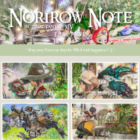
エオルゼア冒険記
* May your Eorzean days be filled with happiness ! :) *
ミラプリの記録
武器の記録
仲間たち
手紙