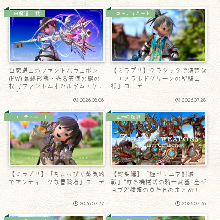
白魔道士-杖
コーディネート
白魔道士のファントムウェポン
【ミラプリ】クラシックで清楚な
(PW) 最終形態・光る天使の鍵の
「エメラルドグリーンの聖騎士
杖『ファントムオカルタム・ケー
様」コーデ
ン』
2026.08.06
2026.07.28
コーディネート
武器の記録
【ミラプリ】「ちょっぴり蒸気的
【総集編】「極ゼレニア討滅
でアンティークな冒険者」コーデ
戦」”紅き機械式の騎士武器” 全ジ
ョブ21種類の見た目のまとめ！
2026.07.27
2026.07.26