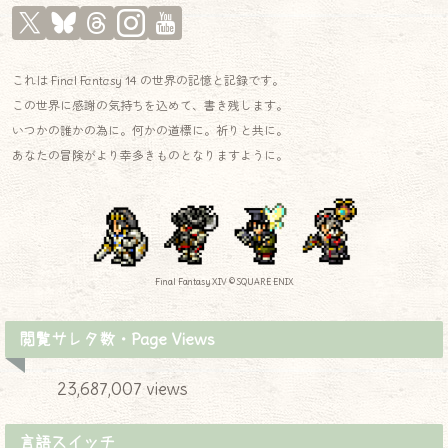
これは Final Fantasy 14 の世界の記憶と記録です。
この世界に感謝の気持ちを込めて、書き残します。
いつかの誰かの為に。何かの道標に。祈りと共に。
あなたの冒険がより幸多きものとなりますように。
Final Fantasy XIV © SQUARE ENIX
閲覧サレタ数・Page Views
23,687,007 views
言語スイッチ