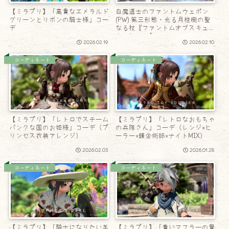
【ミラプリ】「高貴なエメラルド
白魔道士のファントムウェポン
グリーンとリボンの騎士様」コー
(PW) 第三形態・光る月桂樹の聖
デ
なる杖『ファントムオブスキュラ
ム・ケーン』
2026.02.19
2026.02.10
コーディネート
コーディネート
【ミラプリ】「レトロでスチーム
【ミラプリ】「レトロなおもちゃ
パンクな国のお姫様」コーデ（プ
の兵隊さん」コーデ（レンジ×ヒ
リンセス衣装アレンジ）
ーラー×錬金術師×ナイトMIX）
2026.02.03
2026.01.28
コーディネート
コーディネート
【ミラプリ】「騎士になりたい羊
【ミラプリ】「青いマフラーの冒