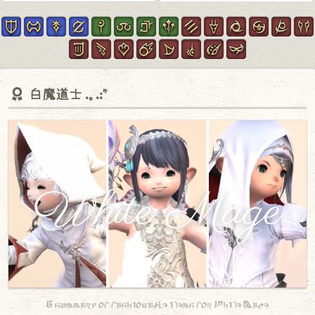
白魔道士
A summary of fashionable items for White Mage.