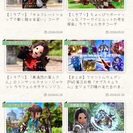
【ミラプリ】「チョコレートショ
【ミラプリ】ちょっぴりボーイッ
ップで働く騎士見習い」コーデ
シュな「アーガイルニットの学生
服風」ララフェル女子コーデ
2026.03.04
2026.03.02
コーディネート
武器の記録
【ミラプリ】「黒渦団の軍人さ
【まとめ】ファントムウェポン
ん」ロミンサンルテナン・ジャケ
(PW) 第三形態「オブスキュラ
ット ララフェル女子アレンジコ
ム」全ジョブ21種の見た目のまと
ーデ
め！
2026.02.28
2026.02.26
コーディネート
白魔道士-杖