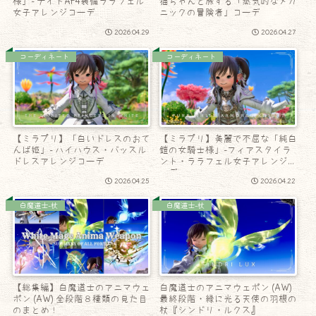
様」- ナイトAF4装備ララフェル
猫ちゃんと旅する「蒸気的なメカ
女子アレンジコーデ
ニックの冒険者」コーデ
2026.04.29
2026.04.27
コーディネート
コーディネート
【ミラプリ】「白いドレスのおて
【ミラプリ】美麗で不屈な「純白
んば姫」- ハイハウス・バッスル
鎧の女騎士様」-フィアスタイラ
ドレスアレンジコーデ
ント・ララフェル女子アレンジコ
ーデ
2026.04.25
2026.04.22
白魔道士-杖
白魔道士-杖
【総集編】白魔道士のアニマウェ
白魔道士のアニマウェポン (AW)
ポン (AW) 全段階８種類の見た目
最終段階・緑に光る天使の羽根の
のまとめ！
杖『シンドリ・ルクス』