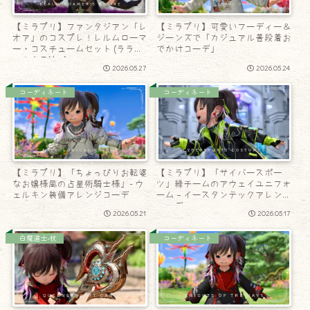
【ミラプリ】ファンタジアン「レ
【ミラプリ】可愛いフーディー＆
オア」のコスプレ！レルムローマ
ジーンズで「カジュアル普段着お
ー・コスチュームセット (ララフ
でかけコーデ」
ェル女子Ver.)
2026.05.27
2026.05.24
コーディネート
コーディネート
【ミラプリ】「ちょっぴりお転婆
【ミラプリ】「サイバースポー
なお嬢様風の占星術騎士様」- ウ
ツ」緑チームのアウェイユニフォ
ェルキン装備アレンジコーデ
ーム – イースタンテックアレンジ
コーデ
2026.05.21
2026.05.17
白魔道士-杖
コーディネート