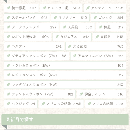
騎士様風
403
カントリー風
509
アンティーク
1391
スチームパンク
642
ミリタリー
310
ゴシック
254
ダークファンタジー
297
天界風
350
和風
317
ロボット機械系
603
カジュアル
542
冒険服
1118
コスプレ
242
光る武器
765
ゾディアックウェポン（ZW）
88
アニマウェポン（AW）
153
エウレカウェポン（EW）
107
レジスタンスウェポン（RW）
117
マンダヴィルウェポン（MW）
210
ファントムウェポン（PW）
182
課金アイテム
316
ハウジング
24
ノリロゥの記録
2758
ノリコの記録
2425
更新月で探す