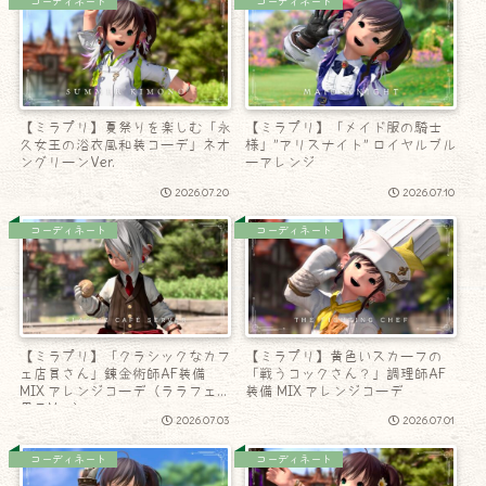
コーディネート
コーディネート
【ミラプリ】夏祭りを楽しむ「永
【ミラプリ】「メイド服の騎士
久女王の浴衣風和装コーデ」ネオ
様」”アリスナイト” ロイヤルブル
ングリーンVer.
ーアレンジ
2026.07.20
2026.07.10
コーディネート
コーディネート
【ミラプリ】「クラシックなカフ
【ミラプリ】黄色いスカーフの
ェ店員さん」錬金術師AF装備
「戦うコックさん？」調理師AF
MIX アレンジコーデ（ララフェル
装備 MIX アレンジコーデ
男子Ver.）
2026.07.03
2026.07.01
コーディネート
コーディネート