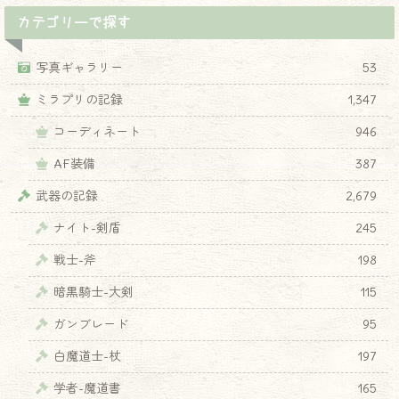
カテゴリーで探す
写真ギャラリー
53
ミラプリの記録
1,347
コーディネート
946
AF装備
387
武器の記録
2,679
ナイト-剣盾
245
戦士-斧
198
暗黒騎士-大剣
115
ガンブレード
95
白魔道士-杖
197
学者-魔道書
165