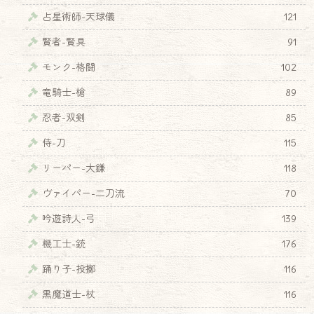
占星術師-天球儀
121
賢者-賢具
91
モンク-格闘
102
竜騎士-槍
89
忍者-双剣
85
侍-刀
115
リーパー-大鎌
118
ヴァイパー-二刀流
70
吟遊詩人-弓
139
機工士-銃
176
踊り子-投擲
116
黒魔道士-杖
116