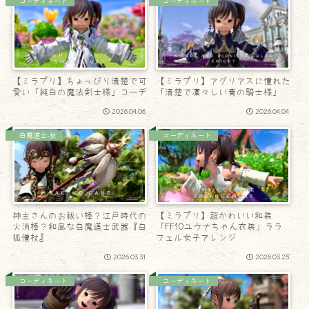
コーディネート
コーディネート
【ミラプリ】ちょっぴり清楚で可
【ミラプリ】アグリアスに憧れた
愛い「純白の魔法剣士様」コーデ
「清楚で凛々しい青の騎士様」
2026.04.06
2026.04.04
白魔道士-杖
コーディネート
神主さんのお祓い棒？江戸時代の
【ミラプリ】超かわいい和装
火消棒？和風な白魔道士武器『白
「FF10ユウナちゃん衣装」ララ
狐僧杖』
フェル女子アレンジ
2026.03.31
2026.03.25
コーディネート
コーディネート