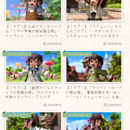
【ミラプリ】上品でアンティーク
【ミラプリ】「スフェーン」ちゃ
な「レザー甲冑の新米騎士様」-
んのコスプレ！- ネオシチズン・
フッブート・レンジャージャケッ
コスチューム ララフェル女子ア
トアレンジコーデ
レンジ
2026.06.25
2026.06.20
コーディネート
コーディネート
【ミラプリ】「劇団マジェスティ
【ミラプリ】「アコライトローブ
ックの姫騎士様」-アルマちゃん
の騎士様」- 冒険初期を思い出し
衣装カラーアレンジコーデ
て “つよくてニューゲーム” を楽
しむコーデ
2026.06.15
2026.06.12
コーディネート
コーディネート