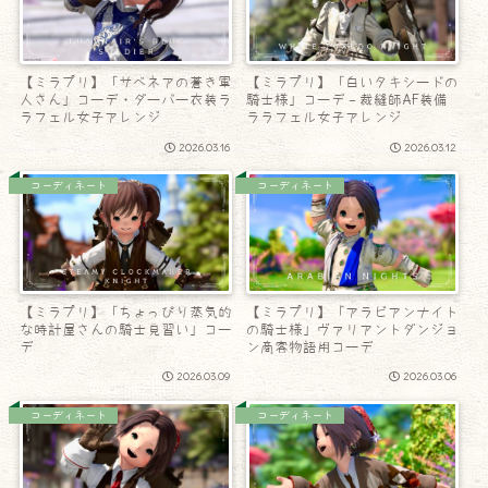
【ミラプリ】「サベネアの蒼き軍
【ミラプリ】「白いタキシードの
人さん」コーデ・ダーバー衣装ラ
騎士様」コーデ – 裁縫師AF装備
ラフェル女子アレンジ
ララフェル女子アレンジ
2026.03.16
2026.03.12
コーディネート
コーディネート
【ミラプリ】「ちょっぴり蒸気的
【ミラプリ】「アラビアンナイト
な時計屋さんの騎士見習い」コー
の騎士様」ヴァリアントダンジョ
デ
ン商客物語用コーデ
2026.03.09
2026.03.06
コーディネート
コーディネート