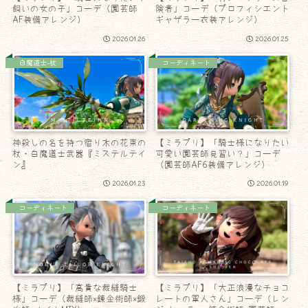
飼いの女の子」コーデ（園芸師
険者」コーデ（プロフィシエント
AF装備アレンジ）
ギャザラー衣装アレンジ）
2026.01.26
2026.01.25
白魔道士-杖
コーディネート
神殺しの名を持つ宿り木の花束の
【ミラプリ】「騎士様になりたい
杖・白魔道士武器『ミステルテイ
可愛い園芸師見習い？」コーデ
ン』
（園芸師AF6装備アレンジ）
2026.01.23
2026.01.19
コーディネート
コーディネート
【ミラプリ】「高貴な裁縫騎士
【ミラプリ】「大正浪漫なチョコ
様」コーデ（裁縫師×錬金術師×鍛
レートの軍人さん」コーデ（レン