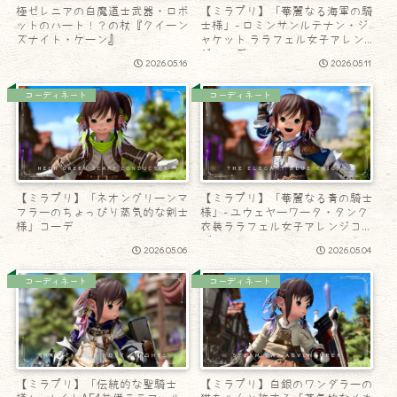
極ゼレニアの白魔道士武器・ロボ
【ミラプリ】「華麗なる海軍の騎
ットのハート！？の杖『クイーン
士様」- ロミンサンルテナン・ジ
ズナイト・ケーン』
ャケット ララフェル女子アレン
ジコーデ
2026.05.16
2026.05.11
コーディネート
コーディネート
【ミラプリ】「ネオングリーンマ
【ミラプリ】「華麗なる青の騎士
フラーのちょっぴり蒸気的な剣士
様」- ユウェヤーワータ・タンク
様」コーデ
衣装ララフェル女子アレンジコー
デ
2026.05.06
2026.05.04
コーディネート
コーディネート
【ミラプリ】「伝統的な聖騎士
【ミラプリ】白銀のワンダラーの