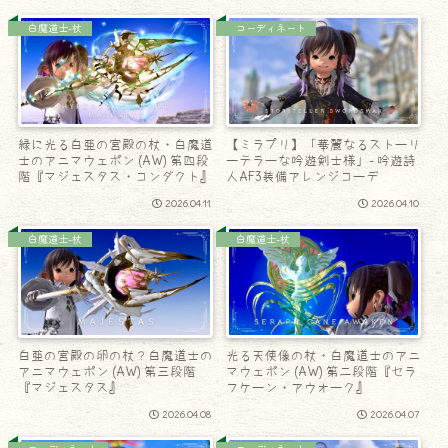
白魔道士-杖
コーディネート
緑に光る白亜の宮殿の杖・白魔道
【ミラプリ】「華麗なるストーリ
士のアニマウェポン (AW) 第四段
ーテラーな吟遊剣士様」- 吟遊詩
階『マジェスタス・コンダクト』
人AF3装備アレンジコーデ
2026.04.11
2026.04.10
白魔道士-杖
白魔道士-杖
白亜の宮殿の卵の杖？白魔道士の
光る天使像の杖・白魔道士のアニ
アニマウェポン (AW) 第三段階
マウェポン (AW) 第二段階『セラ
『マジェスタス』
フケーン・アウォーク』
2026.04.08
2026.04.07