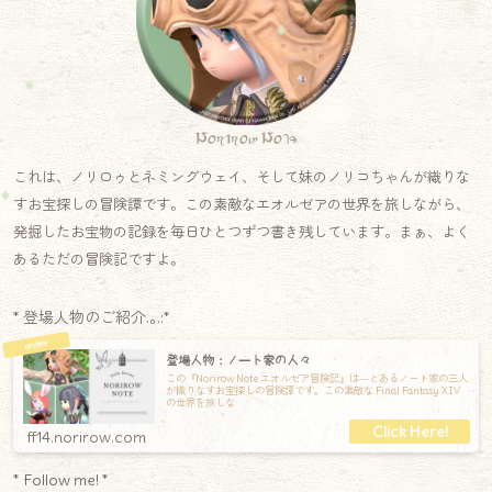
Norirow Note
これは、ノリロゥとネミングウェイ、そして妹のノリコちゃんが織りな
すお宝探しの冒険譚です。この素敵なエオルゼアの世界を旅しながら、
発掘したお宝物の記録を毎日ひとつずつ書き残しています。まぁ、よく
あるただの冒険記ですよ。
* 登場人物のご紹介.｡.:*
登場人物：ノート家の人々
この『Norirow Note エオルゼア冒険記』は―とあるノート家の三人
が織りなすお宝探しの冒険譚です。この素敵な Final Fantasy XIV
の世界を旅しな
ff14.norirow.com
* Follow me! *