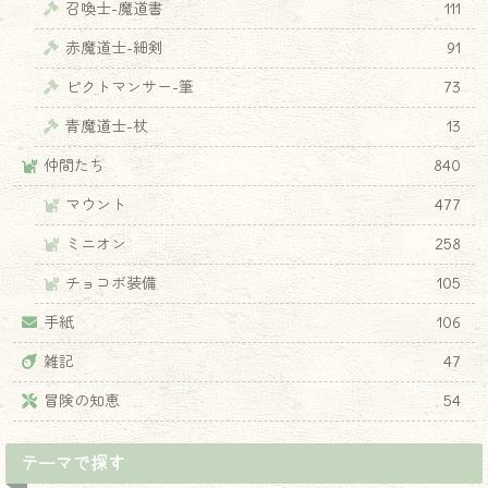
召喚士-魔道書
111
赤魔道士-細剣
91
ピクトマンサー-筆
73
青魔道士-杖
13
仲間たち
840
マウント
477
ミニオン
258
チョコボ装備
105
手紙
106
雑記
47
冒険の知恵
54
テーマで探す