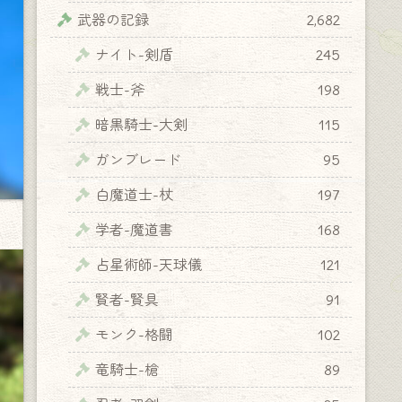
武器の記録
2,682
ナイト-剣盾
245
戦士-斧
198
暗黒騎士-大剣
115
ガンブレード
95
白魔道士-杖
197
学者-魔道書
168
占星術師-天球儀
121
賢者-賢具
91
モンク-格闘
102
竜騎士-槍
89