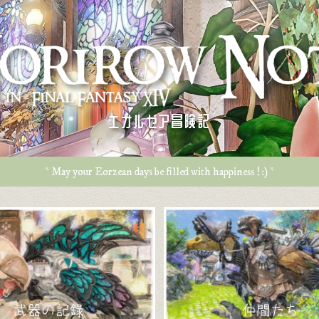
エオルゼア冒険記
* May your Eorzean days be filled with happiness ! :) *
武器の記録
仲間たち