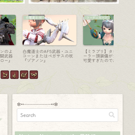
機工士-銃
コーディネート
マウント
機工士のマンダヴィルウェ
【ミラプリ】バニライエロ
エウレカ
ポン第二段階・青く光る小
ーのカシミヤポンチョであ
あわせう
型ライフル『マンダヴィ
ったか秋コーデ？
ト『エル
ル・アメイジング・リボル
バー』
✼••┈┈┈┈┈┈┈┈┈••✼