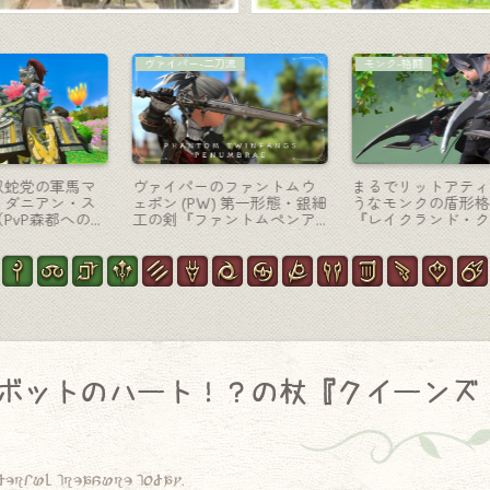
写真ギャラリー
白魔道士-杖
単
【写真ギャラリー】2024年
白魔道士のファントムウェ
-
12月の思い出「SS作品」の
ポン (PW) 第一形態・ハート
ェ
まとめ！
のランプの可愛い杖『ファ
ントムペンアンブレー・ク
ルーク』
ボットのハート！？の杖『クイーンズ
derful treasure today.