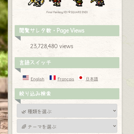
Final Fantasy XIV © SQUARE ENIX
閲覧サレタ数・Page Views
23,728,480 views
言語スイッチ
English
Français
日本語
絞り込み検索