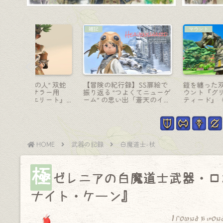
コーディネート
コーディネート
器・ユニ
【ミラプリ】タレイアのヒ
【ミラプリ】まるで十二
サスの杖
ーラー頭装備がティアラで
のような平安時代のお姫様 
可愛すぎたのでお姫様コス
『紫洲御前小袿』ララフ
プレ
ルVer.
HOME
武器の記録
白魔道士-杖
極
ゼレニアの白魔道士武器・ロ
ナイト・ケーン』
I found a won