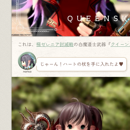
これは、
極ゼレニア討滅戦
の白魔道士武器『
クイーン
じゃーん！ハートの杖を手に入れたよ♥
norico