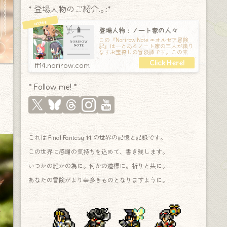
* 登場人物のご紹介.｡.:*
登場人物：ノート家の人々
この『Norirow Note エオルゼア冒険
記』は―とあるノート家の三人が織り
なすお宝探しの冒険譚です。この素敵
な Final Fantasy XIV の世界を旅しな
ff14.norirow.com
* Follow me! *
これは Final Fantasy 14 の世界の記憶と記録です。
この世界に感謝の気持ちを込めて、書き残します。
いつかの誰かの為に。何かの道標に。祈りと共に。
あなたの冒険がより幸多きものとなりますように。