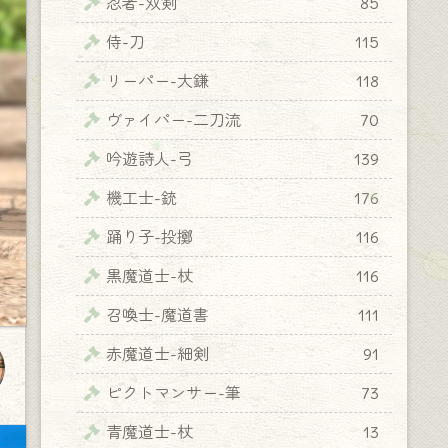
忍者-双剣
85
侍-刀
115
リーパー-大鎌
118
ヴァイパー-二刀流
70
吟遊詩人-弓
139
機工士-銃
176
踊り子-投擲
116
黒魔道士-杖
116
召喚士-魔道書
111
赤魔道士-細剣
91
ピクトマンサー-筆
73
青魔道士-杖
13