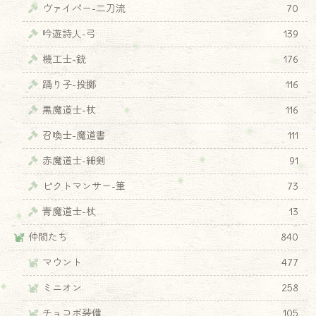
ヴァイパー-二刀流
70
吟遊詩人-弓
139
機工士-銃
176
踊り子-投擲
116
黒魔道士-杖
116
召喚士-魔道書
111
赤魔道士-細剣
91
ピクトマンサー-筆
73
青魔道士-杖
13
仲間たち
840
マウント
477
ミニオン
258
チョコボ装備
105