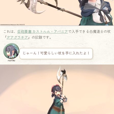
これは、
巨砲要塞 カストルム・アバニア
で入手できる白魔道士の杖
『
デアグラチア
』の記録です。
じゃーん！可愛らしい杖を手に入れたよ！
noriko