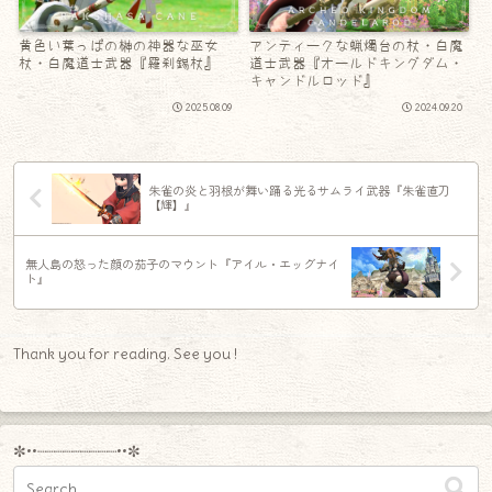
黄色い葉っぱの榊の神器な巫女
アンティークな蝋燭台の杖・白魔
杖・白魔道士武器『羅刹錫杖』
道士武器『オールドキングダム・
キャンドルロッド』
2025.08.09
2024.09.20
朱雀の炎と羽根が舞い踊る光るサムライ武器『朱雀直刀
【輝】』
無人島の怒った顔の茄子のマウント『アイル・エッグナイ
ト』
Thank you for reading. See you !
✼••┈┈┈┈┈┈┈┈┈••✼