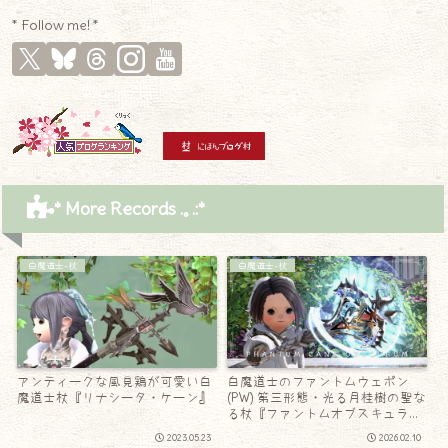
* Follow me! *
* More Records .｡.:*
白魔道士-杖
白魔道士-杖
アンティークな風見鶏が可愛い白
白魔道士のファントムウェポン
魔道士杖『リナシータ・ケーン』
(PW) 第三形態・光る月桂樹の聖な
る杖『ファントムオブスキュラ
ム・ケーン』
2023.05.23
2026.02.10