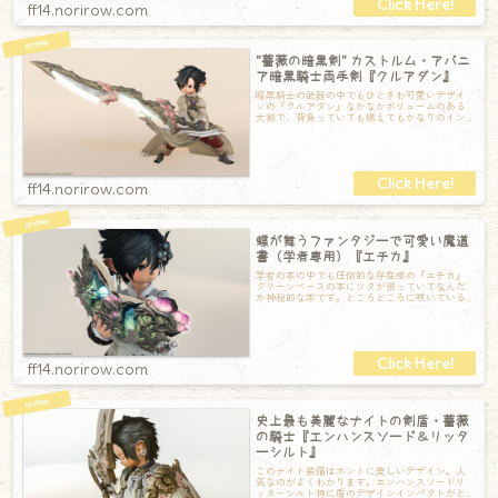
ff14.norirow.com
"薔薇の暗黒剣" カストルム・アバニ
ア暗黒騎士両手剣『クルアダン』
暗黒騎士の武器の中でもひときわ可愛いデザイ
ンの『クルアダン』なかなかボリュームのある
大剣で、背負っていても構えてもかなりのイン
パクトがあります。ちなみに、構えると「キー
ff14.norirow.com
蝶が舞うファンタジーで可愛い魔道
書（学者専用）『エチカ』
学者の本の中でも圧倒的な存在感の『エチカ』
グリーンベースの本にツタが張っていてなんだ
か神秘的な本です。ところどころに咲いている
花も光ってて本当に美しいデザイン。本を閉じ
ff14.norirow.com
史上最も美麗なナイトの剣盾・薔薇
の騎士『エンハンスソード＆リッタ
ーシルト』
このナイト装備はホントに美しいデザイン。人
気なのがよくわかります。エンハンスソードリ
ッターシルト特に盾のデザインインパクトがと