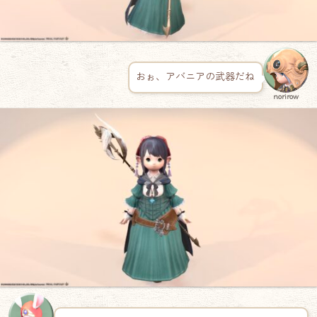
おぉ、アバニアの武器だね
norirow