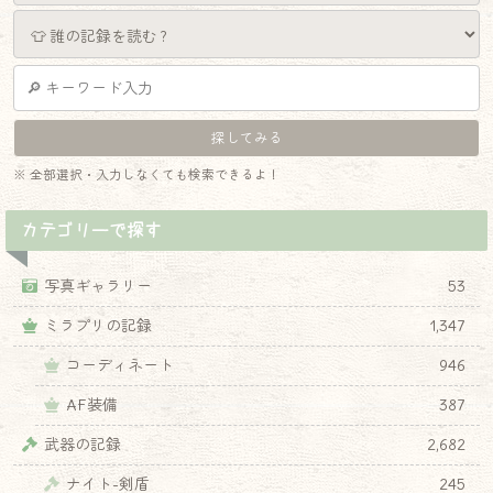
※ 全部選択・入力しなくても検索できるよ！
カテゴリーで探す
写真ギャラリー
53
ミラプリの記録
1,347
コーディネート
946
AF装備
387
武器の記録
2,682
ナイト-剣盾
245