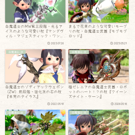
白魔道士のMW第三段階・光るア
まるで花束のような可愛いモーグ
イスのような可愛い杖『マンダヴ
リの杖・白魔道士武器『モグモグ
ィル・マジェスティック・ワン
ロッド』
ド』
2023.07.26
2025.05.21
白魔道士-杖
白魔道士-杖
白魔道士のゾディアックウェポン
極ゼレニアの白魔道士武器・ロボ
（ZW）前段階・珪化木の石の杖
ットのハート！？の杖『クイーン
『未完のタイラス』
ズナイト・ケーン』
2022.05.19
2026.05.16
白魔道士-杖
白魔道士-杖