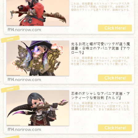
これは、巨砲要塞 カストルム・アバニアで入手
できる侍の刀『虎徹』の記録です。全体的に木
目調のクラシックな造りですが、装飾がなかな
か豪華でオシャレ！鞘は特に精巧なデザイン
ff14.norirow.com
光るお花と蝶が可愛いツタが這う魔
道書・召喚士のアバニア武器『アウ
ローラ』
これは、巨砲要塞 カストルム・アバニアで入手
できる召喚士の本『アウローラ』の記録です。
本を開くのと同時に蝶がヒラヒラと舞います。
蝶が舞う様子は写真だけでは伝わらないと思
ff14.norirow.com
忍者のオシャレなアバニア武器・ア
ンティークな紫双剣『カルド』
これは、巨砲要塞 カストルム・アバニアで入手
できる忍者の武器『カルド』の記録です。かな
り特殊な形状をした、まるで装飾品のような双
剣です。どこか動物的な感じにも植物的な感
ff14.norirow.com