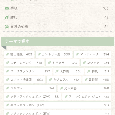
手紙
106
雑記
47
冒険の知恵
54
テーマで探す
騎士様風
403
カントリー風
509
アンティーク
1394
スチームパンク
645
ミリタリー
313
ゴシック
254
ダークファンタジー
297
天界風
350
和風
317
ロボット機械系
603
カジュアル
542
冒険服
1118
コスプレ
242
光る武器
768
ゾディアックウェポン（ZW）
88
アニマウェポン（AW）
153
エウレカウェポン（EW）
107
レジスタンスウェポン（RW）
117