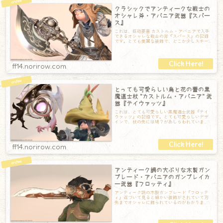
クラシックでアンティークな戦士の
オシャレ斧・アバニア武器『スパー
ス』
これは、巨砲要塞 カストルム・アバニアで入手
できるオシャレな戦士の斧『スパース』の記録
です。とても美麗な装飾で、どこか少しスチー
ムパンク的な感じもします。装飾品としても
ff14.norirow.com
とっても可愛らしい鳥と花の蕾の黒
魔道士杖 "カストルム・アバニア" 武
器『テイウァッツ』
これは、とても可愛らしい黒魔道士武器『テイ
ウァッツ』の記録です。とても可愛らしいデザ
インで、杖の先には鳩？があしらわれていま
す。そして、ちょっと植物の茎のような柄で
す。
ff14.norirow.com
アンティーク調の大ぶりな木製ガン
ブレード・アバニアのガンブレイカ
ー武器『フロッティ』
アンティーク調の木製ガンブレード『フロッテ
ィ』近づいて見ると細かい装飾がされていて刃
先までオシャレに飾られているのがわかりま
す。トリガーがなければガンブレードと判別で
き