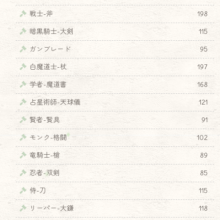
戦士-斧
198
暗黒騎士-大剣
115
ガンブレード
95
白魔道士-杖
197
学者-魔道書
168
占星術師-天球儀
121
賢者-賢具
91
モンク-格闘
102
竜騎士-槍
89
忍者-双剣
85
侍-刀
115
リーパー-大鎌
118