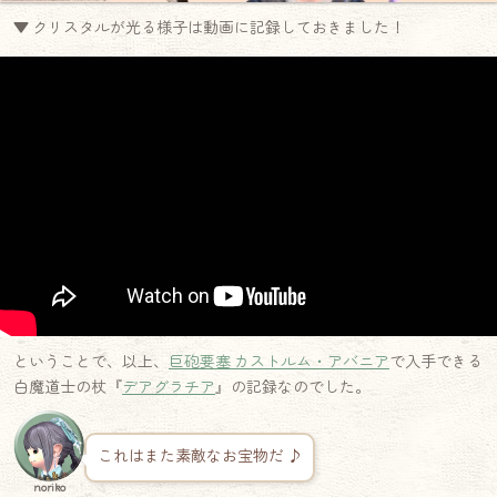
▼ クリスタルが光る様子は動画に記録しておきました！
ということで、以上、
巨砲要塞 カストルム・アバニア
で入手できる
白魔道士の杖『
デアグラチア
』の記録なのでした。
これはまた素敵なお宝物だ ♪
noriko