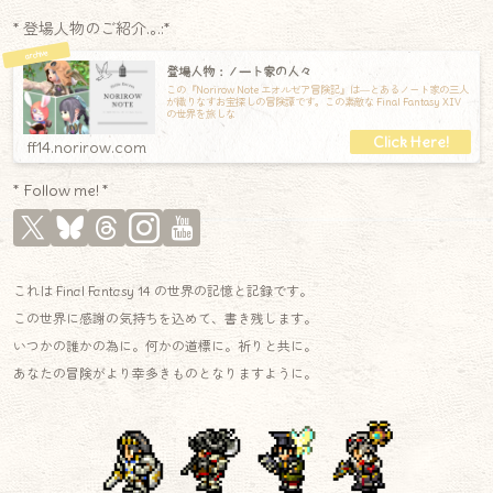
* 登場人物のご紹介.｡.:*
登場人物：ノート家の人々
この『Norirow Note エオルゼア冒険記』は―とあるノート家の三人
が織りなすお宝探しの冒険譚です。この素敵な Final Fantasy XIV
の世界を旅しな
ff14.norirow.com
* Follow me! *
これは Final Fantasy 14 の世界の記憶と記録です。
この世界に感謝の気持ちを込めて、書き残します。
いつかの誰かの為に。何かの道標に。祈りと共に。
あなたの冒険がより幸多きものとなりますように。