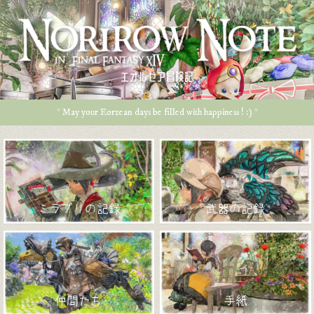
エオルゼア冒険記
* May your Eorzean days be filled with happiness ! :) *
ミラプリの記録
武器の記録
仲間たち
手紙