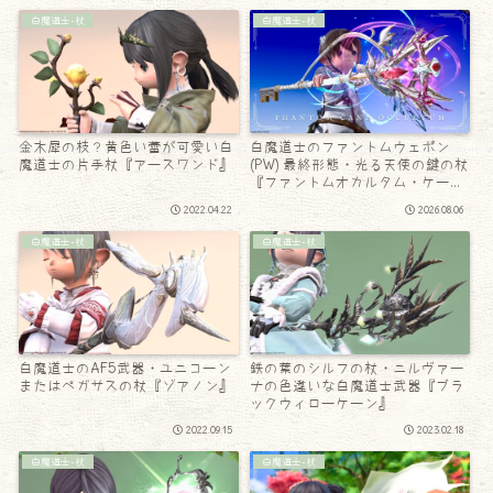
白魔道士-杖
白魔道士-杖
金木犀の枝？黄色い蕾が可愛い白
白魔道士のファントムウェポン
魔道士の片手杖『アースワンド』
(PW) 最終形態・光る天使の鍵の杖
『ファントムオカルタム・ケー
ン』
2022.04.22
2026.08.06
白魔道士-杖
白魔道士-杖
白魔道士のAF5武器・ユニコーン
鉄の葉のシルフの杖・ニルヴァー
またはペガサスの杖『ゾアノン』
ナの色違いな白魔道士武器『ブラ
ックウィローケーン』
2022.09.15
2023.02.18
白魔道士-杖
白魔道士-杖