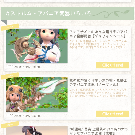
カストルム・アバニア武器いろいろ
アンモナイトのような踊り子のアバ
ニア投擲武器『グリフィンベーン』
これは、巨砲要塞 カストルム・アバニアで入手
できる踊り子の投擲武器『グリフィンベーン』
の記録です。半円を二つズラしたような珍しい
デザインです。表には針のような装飾があり
ff14.norirow.com
桃の花が咲く可愛い木の槍・竜騎士
のアバニア武器『ナーヴァル』
これは、巨砲要塞 カストルム・アバニアで入手
できる竜騎士の武器『ナーヴァル』の記録で
す。全体的に木の幹のようです。先端は樹脂が
固まってできているのでしょうか。もしくはク
ff14.norirow.com
"新選組" 局長 近藤勇の刀？侍のオシ
ャレなアバニア武器『虎徹』