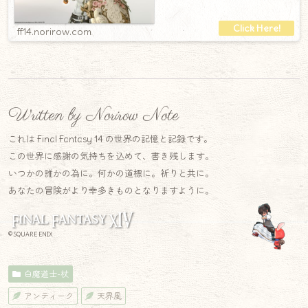
ても強い。そしてけっこう大きい。装飾が本当
ff14.norirow.com
Written by Norirow Note
これは Final Fantasy 14 の世界の記憶と記録です。
この世界に感謝の気持ちを込めて、書き残します。
いつかの誰かの為に。何かの道標に。祈りと共に。
あなたの冒険がより幸多きものとなりますように。
© SQUARE ENIX
白魔道士-杖
アンティーク
天界風