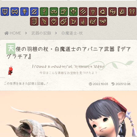
HOME
武器の記録
白魔道士-杖
天
使の羽根の杖・白魔道士のアバニア武器『デア
グラチア』
I found a wonderful treasure today.
今日はこんな素敵なお宝物を見つけたよ！
この世界を生きた記憶と記録.｡.:*
2022.10.03
2025.12.06