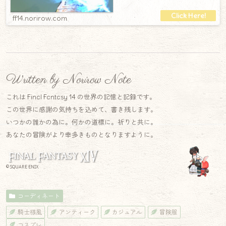
ff14.norirow.com
Written by Norirow Note
これは Final Fantasy 14 の世界の記憶と記録です。
この世界に感謝の気持ちを込めて、書き残します。
いつかの誰かの為に。何かの道標に。祈りと共に。
あなたの冒険がより幸多きものとなりますように。
© SQUARE ENIX
コーディネート
騎士様風
アンティーク
カジュアル
冒険服
コスプレ