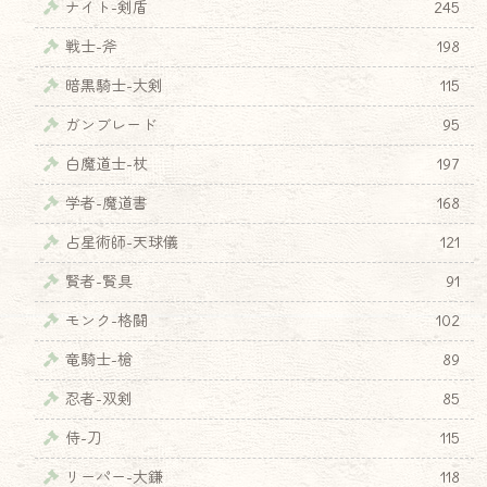
ナイト-剣盾
245
戦士-斧
198
暗黒騎士-大剣
115
ガンブレード
95
白魔道士-杖
197
学者-魔道書
168
占星術師-天球儀
121
賢者-賢具
91
モンク-格闘
102
竜騎士-槍
89
忍者-双剣
85
侍-刀
115
リーパー-大鎌
118