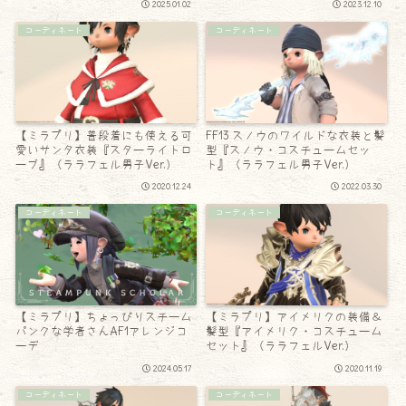
2025.01.02
2023.12.10
コーディネート
コーディネート
【ミラプリ】普段着にも使える可
FF13 スノウのワイルドな衣装と髪
愛いサンタ衣装『スターライトロ
型『スノウ・コスチュームセッ
ーブ』（ララフェル男子Ver.）
ト』（ララフェル男子Ver.）
2020.12.24
2022.03.30
コーディネート
コーディネート
【ミラプリ】ちょっぴりスチーム
【ミラプリ】アイメリクの装備＆
パンクな学者さんAF1アレンジコ
髪型『アイメリク・コスチューム
ーデ
セット』（ララフェルVer.）
2024.05.17
2020.11.19
コーディネート
コーディネート