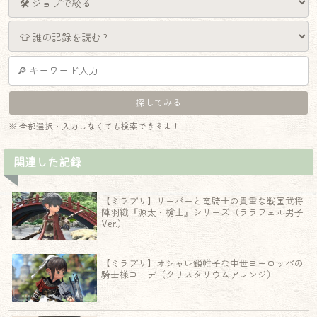
※ 全部選択・入力しなくても検索できるよ！
関連した記録
【ミラプリ】リーパーと竜騎士の貴重な戦国武将
陣羽織『源太・槍士』シリーズ（ララフェル男子
Ver.）
【ミラプリ】オシャレ鎖帷子な中世ヨーロッパの
騎士様コーデ（クリスタリウムアレンジ）