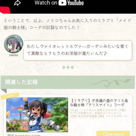
ということで、以上、ノリコちゃんお気に入りのミラプリ「メイド
服の騎士様」コーデの記録なのでした！
わたしヴァイオレットエヴァ―ガーデンみたいな青く
て素敵なヒラヒラのお洋服が着たいんだ♪
norico
♦♦♦
関連した記録
【ミラプリ】不思議の国のアリス風
な騎士様「アリスナイト」コーデ
これは、ノリコちゃんお気に入りのタンク用ミ
ラプリの記録です。今回のコーディネート
【頭】東方女学生絹紐【胴】メイドエプロンド
レスEX【手】エアルーム・ディフェンダーガン
ト
ff14.norirow.com