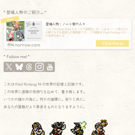
* 登場人物のご紹介.｡.:*
登場人物：ノート家の人々
この『Norirow Note エオルゼア冒険記』は―とあるノート家の三人
が織りなすお宝探しの冒険譚です。この素敵な Final Fantasy XIV
の世界を旅しな
ff14.norirow.com
* Follow me! *
これは Final Fantasy 14 の世界の記憶と記録です。
この世界に感謝の気持ちを込めて、書き残します。
いつかの誰かの為に。何かの道標に。祈りと共に。
あなたの冒険がより幸多きものとなりますように。