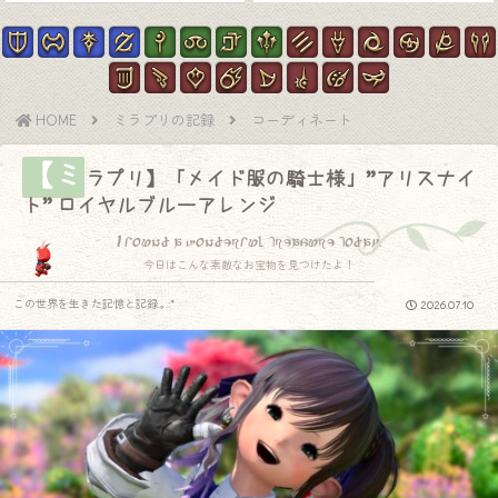
HOME
ミラプリの記録
コーディネート
【ミ
ラプリ】「メイド服の騎士様」”アリスナイ
ト” ロイヤルブルーアレンジ
I found a wonderful treasure today.
今日はこんな素敵なお宝物を見つけたよ！
この世界を生きた記憶と記録.｡.:*
2026.07.10