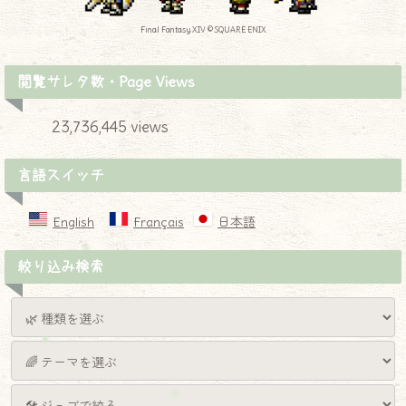
Final Fantasy XIV © SQUARE ENIX
閲覧サレタ数・Page Views
23,736,445 views
言語スイッチ
English
Français
日本語
絞り込み検索