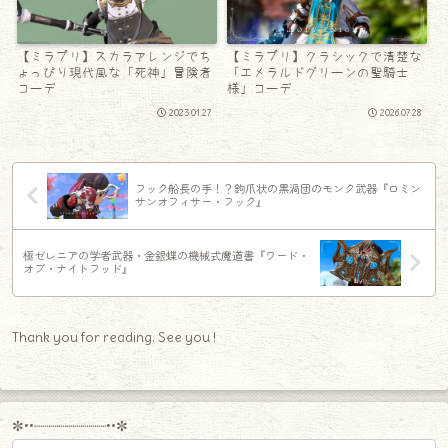
【ミラプリ】スカラアレンジでち
【ミラプリ】クラシックで清楚な
ょっぴり現代風な「死神」冒険者
「エメラルドグリーンの聖騎士
コーデ
様」コーデ
2023.01.27
2026.07.28
フック船長の手！？鉤爪状の黒渦団のモンク武器『ロミン
サンオフィサー・フック』
極ゼレニアの学者武器・金銀蝶の機械式魔道書『ワード・
オブ・ナイトフッド』
Thank you for reading. See you !
✼••┈┈┈┈┈┈┈┈┈••✼