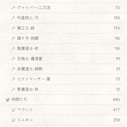
ヴァイパー-二刀流
70
吟遊詩人-弓
139
機工士-銃
176
踊り子-投擲
116
黒魔道士-杖
116
召喚士-魔道書
111
赤魔道士-細剣
91
ピクトマンサー-筆
73
青魔道士-杖
13
仲間たち
840
マウント
477
ミニオン
258