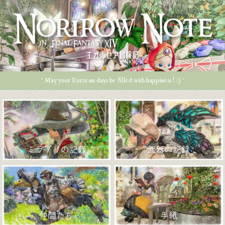
エオルゼア冒険記
* May your Eorzean days be filled with happiness ! :) *
ミラプリの記録
武器の記録
仲間たち
手紙