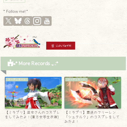
* Follow me! *
* More Records .｡.:*
コーディネート
コーディネート
【ミラプリ】巫女さんのコスプレ
【ミラプリ】葬送のフリーレン
をしてみたよ！(東方女学生衣装)
「シュタルク」のコスプレをして
みたよ！