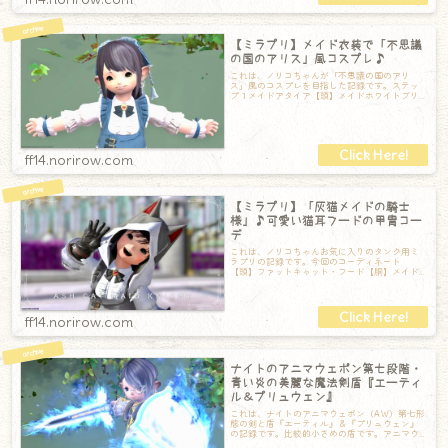
【ミラプリ】メイド衣装で「不思議
の国のアリス」風コスプレ♪
これは、ノリコちゃんが「不思議の国のアリ
ス」風のコスプレを目指した記録です。ステッ
プ１メイドアタイア【頭】メイドホワイトブリ
ムEX【胴】メイドエプロンドレスEX【手】メ
ff14.norirow.com
【ミラプリ】「灰猫メイドの騎士
様」♪可愛い猫耳フードの甲冑コー
デ
これは、ノリコちゃんお気に入りのタンク用ミ
ラプリの記録です。今回のコーディネート
【頭】ファットキャット・フード【胴】メイド
エプロンドレスEX【手】エアルーム・ディフェ
ン
ff14.norirow.com
ナイトのアニマウェポン第七段階・
青い炎の美麗な魔法剣盾『エーティ
ル＆プリュウェン』
これは、ナイトのアニマウェポン（AW）第七形
態の剣と盾『エーティル』＆『プリュウェン』
の記録です。比較的小さめの盾です。アニマウ
ェポンに共通するこの紋章はなんの紋章なの