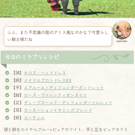
ふふ、また不思議の国のアリス風なのかな？可愛らし
い騎士様だね
norirow
今日のミラプリレシピ
【頭】
ホロス・ヘッドドレス
【胴】
メイドエプロンドレスEX
【手】
エアルーム・ディフェンダーガントレット
【脚】
ローズ・ヴァレンティオンタイツ
【足】
ディープゴールド・ディフェンダーソルレット
【耳】
カーネーションイヤリング:ブレンド
【剣】
エーティル
頭と胴をロイヤルブルー×ピュアホワイト、手と足をピュアホワイ