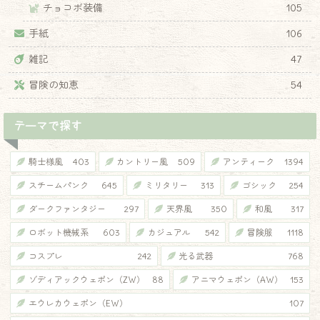
チョコボ装備
105
手紙
106
雑記
47
冒険の知恵
54
テーマで探す
騎士様風
403
カントリー風
509
アンティーク
1394
スチームパンク
645
ミリタリー
313
ゴシック
254
ダークファンタジー
297
天界風
350
和風
317
ロボット機械系
603
カジュアル
542
冒険服
1118
コスプレ
242
光る武器
768
ゾディアックウェポン（ZW）
88
アニマウェポン（AW）
153
エウレカウェポン（EW）
107