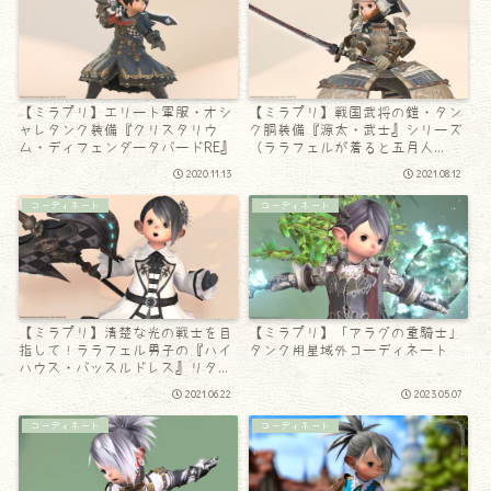
【ミラプリ】エリート軍服・オシ
【ミラプリ】戦国武将の鎧・タン
ャレタンク装備『クリスタリウ
ク胴装備『源太・武士』シリーズ
ム・ディフェンダータバードRE』
（ララフェルが着ると五月人
形？）
2020.11.13
2021.08.12
コーディネート
コーディネート
【ミラプリ】清楚な光の戦士を目
【ミラプリ】「アラグの重騎士」
指して！ララフェル男子の『ハイ
タンク用星域外コーディネート
ハウス・バッスルドレス』リター
ンズ
2021.06.22
2023.05.07
コーディネート
コーディネート