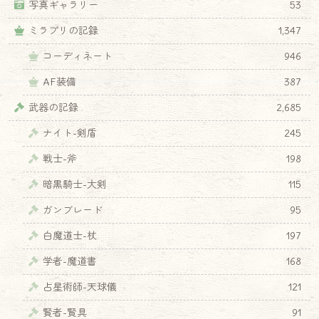
写真ギャラリー
53
ミラプリの記録
1,347
コーディネート
946
AF装備
387
武器の記録
2,685
ナイト-剣盾
245
戦士-斧
198
暗黒騎士-大剣
115
ガンブレード
95
白魔道士-杖
197
学者-魔道書
168
占星術師-天球儀
121
賢者-賢具
91