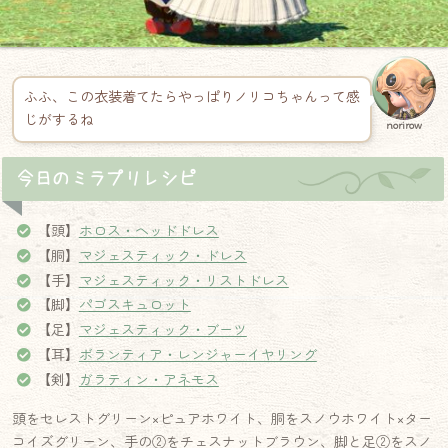
ふふ、この衣装着てたらやっぱりノリコちゃんって感
じがするね
norirow
今日のミラプリレシピ
【頭】
ホロス・ヘッドドレス
【胴】
マジェスティック・ドレス
【手】
マジェスティック・リストドレス
【脚】
パゴスキュロット
【足】
マジェスティック・ブーツ
【耳】
ボランティア・レンジャーイヤリング
【剣】
ガラティン・アネモス
頭をセレストグリーン×ピュアホワイト、胴をスノウホワイト×ター
コイズグリーン、手の②をチェスナットブラウン、脚と足②をスノ