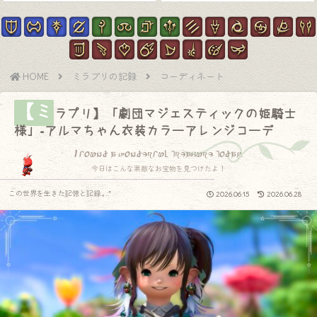
HOME
ミラプリの記録
コーディネート
【ミ
ラプリ】「劇団マジェスティックの姫騎士
様」-アルマちゃん衣装カラーアレンジコーデ
I found a wonderful treasure today.
今日はこんな素敵なお宝物を見つけたよ！
この世界を生きた記憶と記録.｡.:*
2026.06.15
2026.06.28