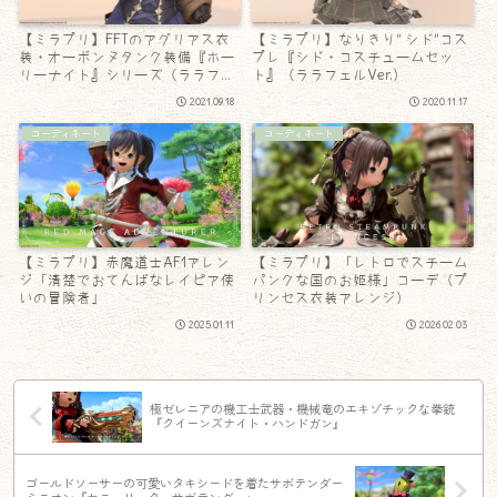
【ミラプリ】FFTのアグリアス衣
【ミラプリ】なりきり“ シド”コス
装・オーボンヌタンク装備『ホー
プレ『シド・コスチュームセッ
リーナイト』シリーズ（ララフェ
ト』（ララフェルVer.）
ルVer.）
2021.09.18
2020.11.17
コーディネート
コーディネート
【ミラプリ】赤魔道士AF1アレン
【ミラプリ】「レトロでスチーム
ジ「清楚でおてんばなレイピア使
パンクな国のお姫様」コーデ（プ
いの冒険者」
リンセス衣装アレンジ）
2025.01.11
2026.02.03
極ゼレニアの機工士武器・機械竜のエキゾチックな拳銃
『クイーンズナイト・ハンドガン』
ゴールドソーサーの可愛いタキシードを着たサボテンダー