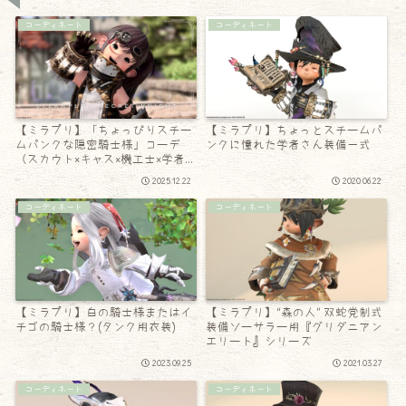
コーディネート
コーディネート
【ミラプリ】「ちょっぴりスチー
【ミラプリ】ちょっとスチームパ
ムパンクな隠密騎士様」コーデ
ンクに憧れた学者さん装備一式
（スカウト×キャス×機工士×学者×
錬金術師×ナイトMIX）
2025.12.22
2020.06.22
コーディネート
コーディネート
【ミラプリ】白の騎士様またはイ
【ミラプリ】“森の人” 双蛇党制式
チゴの騎士様？(タンク用衣装)
装備ソーサラー用『グリダニアン
エリート』シリーズ
2023.09.25
2021.03.27
コーディネート
コーディネート