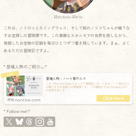
Norirow Note
これは、ノリロゥとネミングウェイ、そして妹のノリコちゃんが織りな
すお宝探しの冒険譚です。この素敵なエオルゼアの世界を旅しながら、
発掘したお宝物の記録を毎日ひとつずつ書き残しています。まぁ、よく
あるただの冒険記ですよ。
* 登場人物のご紹介.｡.:*
登場人物：ノート家の人々
この『Norirow Note エオルゼア冒険記』は―とあるノート家の三人
が織りなすお宝探しの冒険譚です。この素敵な Final Fantasy XIV
の世界を旅しな
ff14.norirow.com
* Follow me! *