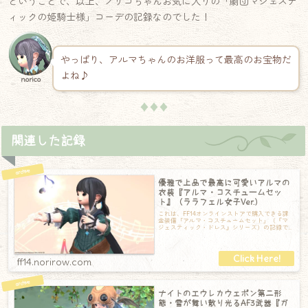
ということで、以上、ノリコちゃんお気に入りの「劇団マジェステ
ィックの姫騎士様」コーデの記録なのでした！
やっぱり、アルマちゃんのお洋服って最高のお宝物だ
よね♪
norico
♦♦♦
関連した記録
優雅で上品で最高に可愛いアルマの
衣装『アルマ・コスチュームセッ
ト』（ララフェル女子Ver.）
これは、FF14オンラインストアで購入できる課
金装備「アルマ・コスチュームセット」（『マ
ジェスティック・ドレス』シリーズ）の記録で
す。アルマ・コスチュームセット【胴】マ
ff14.norirow.com
ナイトのエウレカウェポン第二形
態・雪が舞い散り光るAF3武器『ガ