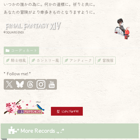
いつかの誰かの為に。何かの道標に。祈りと共に。
あなたの冒険がより幸多きものとなりますように。
© SQUARE ENIX
コーディネート
騎士様風
カントリー風
アンティーク
冒険服
* Follow me! *
* More Records .｡.:*