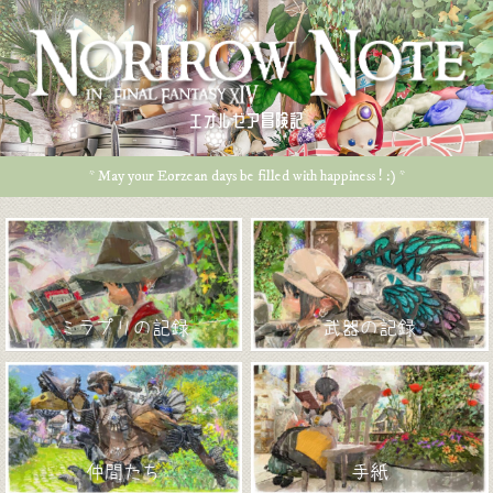
エオルゼア冒険記
* May your Eorzean days be filled with happiness ! :) *
ミラプリの記録
武器の記録
仲間たち
手紙