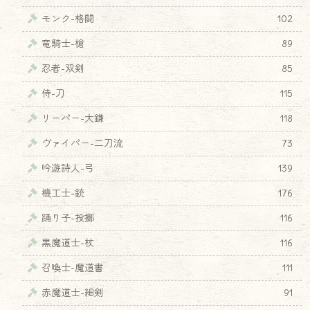
モンク-格闘
102
竜騎士-槍
89
忍者-双剣
85
侍-刀
115
リーパー-大鎌
118
ヴァイパー-二刀流
73
吟遊詩人-弓
139
機工士-銃
176
踊り子-投擲
116
黒魔道士-杖
116
召喚士-魔道書
111
赤魔道士-細剣
91