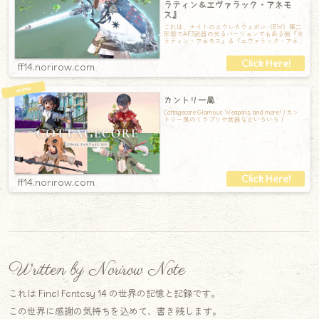
ラティン＆エヴァラック・アネモ
ス』
これは、ナイトのエウレカウェポン（EW）第二
形態でAF3武器の光るバージョンでもある剣『ガ
ラティン・アネモス』＆『エヴァラック・アネ
モス』の記録です。とても美麗な剣で、
ff14.norirow.com
カントリー風
Cottagecore Glamour, Weapons, and more! / カン
トリー風のミラプリや武器などいろいろ！
ff14.norirow.com
Written by Norirow Note
これは Final Fantasy 14 の世界の記憶と記録です。
この世界に感謝の気持ちを込めて、書き残します。