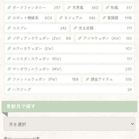
ダークファンタジー
297
天界風
350
和風
317
ロボット機械系
603
カジュアル
542
冒険服
1118
コスプレ
242
光る武器
771
ゾディアックウェポン（ZW）
88
アニマウェポン（AW）
153
エウレカウェポン（EW）
107
レジスタンスウェポン（RW）
117
マンダヴィルウェポン（MW）
210
ファントムウェポン（PW）
188
課金アイテム
316
ハウジング
24
更新月で探す
✼••┈┈┈┈┈┈┈┈┈••✼