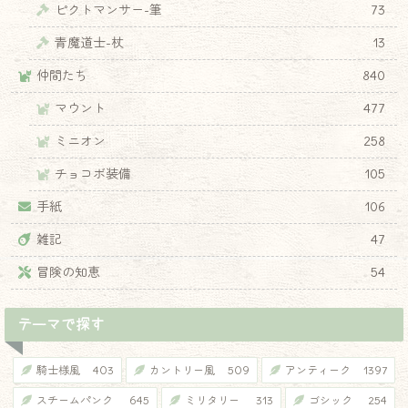
ピクトマンサー-筆
73
青魔道士-杖
13
仲間たち
840
マウント
477
ミニオン
258
チョコボ装備
105
手紙
106
雑記
47
冒険の知恵
54
テーマで探す
騎士様風
403
カントリー風
509
アンティーク
1397
スチームパンク
645
ミリタリー
313
ゴシック
254