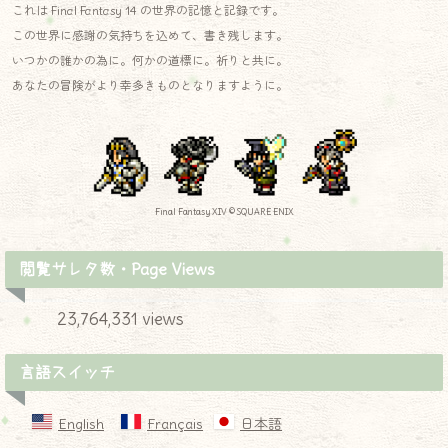
これは Final Fantasy 14 の世界の記憶と記録です。
この世界に感謝の気持ちを込めて、書き残します。
いつかの誰かの為に。何かの道標に。祈りと共に。
あなたの冒険がより幸多きものとなりますように。
Final Fantasy XIV © SQUARE ENIX
閲覧サレタ数・Page Views
23,764,331 views
言語スイッチ
English
Français
日本語