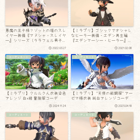
悪魔の王子様？ゾットの塔のスレ
【ミラプリ】ゴシックでオシャレ
イヤー装備『マヌシャ・スレイヤ
なヒーラー装備・エデン再生編
ー』シリーズ（ララフェル男子
『エデンマーシー・ヒーラー』シ
Ver.）
リーズ
2022.03.27
2021.02.08
コーディネート
コーディネート
【ミラプリ】クルルさん衣装染色
【ミラプリ】 “天使の戦闘服” アー
アレンジ 白×緑 冒険服コーデ
ゼマ様衣装 純白アレンジコーデ
2024.11.24
2025.04.18
コーディネート
コーディネート