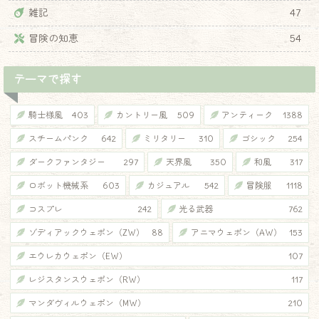
雑記
47
冒険の知恵
54
テーマで探す
騎士様風
403
カントリー風
509
アンティーク
1388
スチームパンク
642
ミリタリー
310
ゴシック
254
ダークファンタジー
297
天界風
350
和風
317
ロボット機械系
603
カジュアル
542
冒険服
1118
コスプレ
242
光る武器
762
ゾディアックウェポン（ZW）
88
アニマウェポン（AW）
153
エウレカウェポン（EW）
107
レジスタンスウェポン（RW）
117
マンダヴィルウェポン（MW）
210