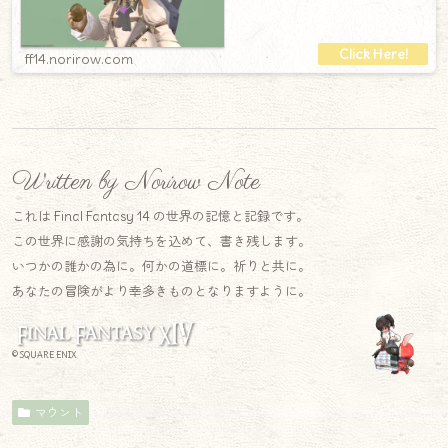
ツ・キャスターコート（ゴブリンブラウン）
【手
ff14.norirow.com
Written by Norirow Note
これは Final Fantasy 14 の世界の記憶と記録です。
この世界に感謝の気持ちを込めて、書き残します。
いつかの誰かの為に。何かの道標に。祈りと共に。
あなたの冒険がより幸多きものとなりますように。
© SQUARE ENIX
マウント