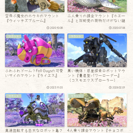
空飛ぶ魔女のホウキのマウント
二人乗りの課金マウント『ホエー
『ウィッチズブルーム』
ル』と双蛇党の荷物だけがない謎
2020.10.08
2020.07.06
マウント
マウント
ふわふわドーム？Fall Guysの可愛
黒い機体！惑星探索ロボットマウ
いサイのマウント『ライエス』
ント『量産型パワーローダー』
（コスモエクスプローラー）
2023.11.03
2026.02.01
マウント
マウント
高速回転する巨大なロボット亀さ
4人乗り課金マウント『チョコボ