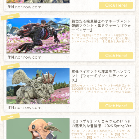
ff14.norirow.com
毅然たる暗黒騎士のアチーブメント
報酬マウント・黒きクァール『ウォ
ーパンサー』
これは、暗黒騎士のアチーブメント報酬マウン
ト『ウォーパンサー』の記録です。ぱっと見は
クァールっぽいですが、よく見ると角があって
少し違うような気もします。角は上部に跳ね上
ff14.norirow.com
石像ライオン？な漆黒モブハンマウ
ント『フォーギヴン・レティセン
ス』
漆黒のモブハントで『モブハントの戦利品』を
3,200個集めると手に入れることができる『フォ
ーギヴン・レティセンス』ライオンのような空
想動物の石像？な感じのマウントです。
ff14.norirow.com
【ミラプリ】ノリロゥさんのいつも
の蒸気的な冒険服 - 2023 Spring Ver.
これは、ノリロゥさんのお気に入りミラプリの
記録です。今回のコーディネート【頭】ゴブリ
ンキャップ【胴】レプリカ・スカイパイレー