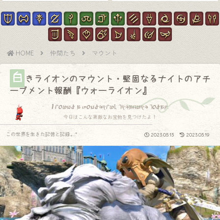
HOME
仲間たち
マウント
白
きライオンのマウント・堅固なるナイトのアチ
ーブメント報酬『ウォーライオン』
I found a wonderful treasure today.
今日はこんな素敵なお宝物を見つけたよ！
この世界を生きた記憶と記録.｡.:*
2023.05.15
2023.05.19