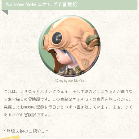
Norirow Note エオルゼア冒険記
Norirow Note
これは、ノリロゥとネミングウェイ、そして妹のノリコちゃんが織りな
すお宝探しの冒険譚です。この素敵なエオルゼアの世界を旅しながら、
発掘したお宝物の記録を毎日ひとつずつ書き残しています。まぁ、よく
あるただの冒険記ですよ。
* 登場人物のご紹介.｡.:*