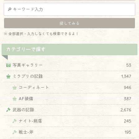
※ 全部選択・入力しなくても検索できるよ！
カテゴリーで探す
写真ギャラリー
53
ミラプリの記録
1,347
コーディネート
946
AF装備
387
武器の記録
2,676
ナイト-剣盾
245
戦士-斧
195