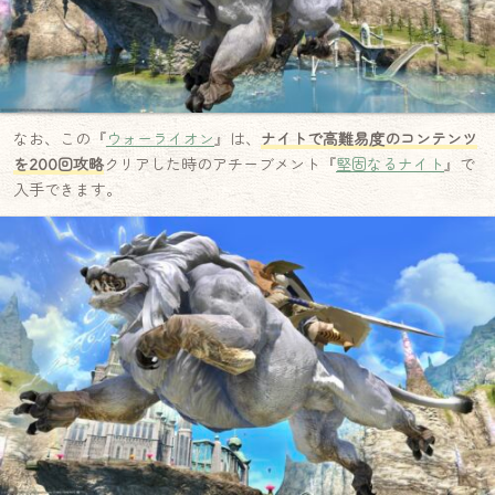
なお、この『
ウォーライオン
』は、
ナイトで高難易度のコンテンツ
を200回攻略
クリアした時のアチーブメント『
堅固なるナイト
』で
入手できます。