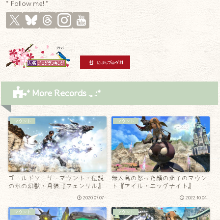
* Follow me! *
* More Records .｡.:*
マウント
マウント
ゴールドソーサーマウント・伝説
無人島の怒った顔の茄子のマウン
の氷の幻獣・月狼『フェンリル』
ト『アイル・エッグナイト』
2020.07.07
2022.10.04
マウント
マウント