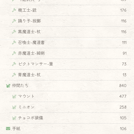
機工士-銃
176
踊り子-投擲
116
黒魔道士-杖
116
召喚士-魔道書
111
赤魔道士-細剣
91
ピクトマンサー-筆
73
青魔道士-杖
13
仲間たち
840
マウント
477
ミニオン
258
チョコボ装備
105
手紙
106