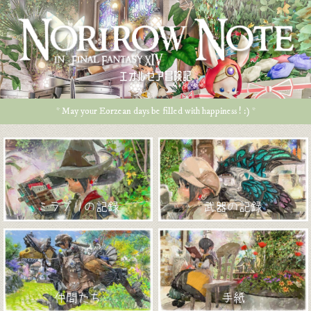
エオルゼア冒険記
* May your Eorzean days be filled with happiness ! :) *
ミラプリの記録
武器の記録
仲間たち
手紙