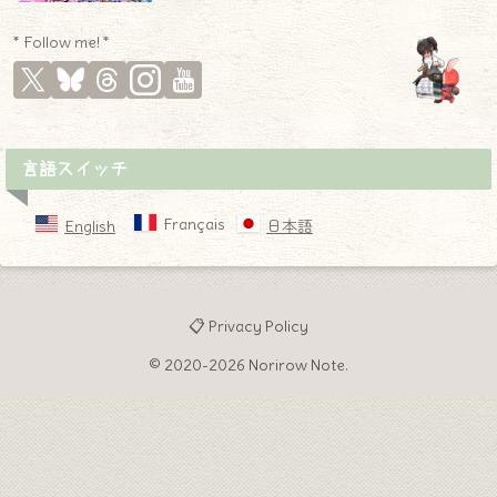
* Follow me! *
言語スイッチ
Français
English
日本語
📋 Privacy Policy
© 2020-2026 Norirow Note.