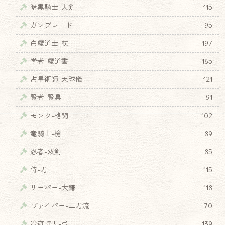
暗黒騎士-大剣
115
ガンブレード
95
白魔道士-杖
197
学者-魔道書
165
占星術師-天球儀
121
賢者-賢具
91
モンク-格闘
102
竜騎士-槍
89
忍者-双剣
85
侍-刀
115
リーパー-大鎌
118
ヴァイパー-二刀流
70
吟遊詩人-弓
139