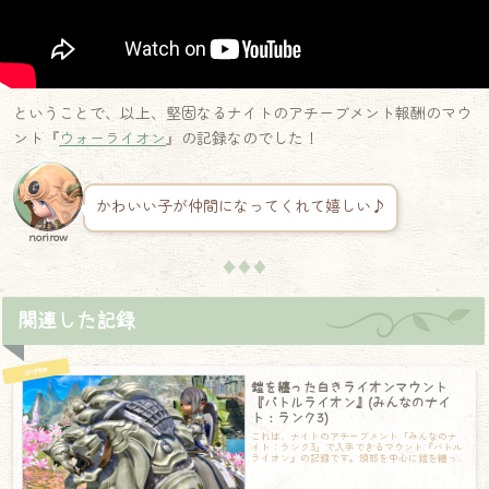
ということで、以上、堅固なるナイトのアチーブメント報酬のマウ
ント『
ウォーライオン
』の記録なのでした！
かわいい子が仲間になってくれて嬉しい♪
norirow
♦♦♦
関連した記録
鎧を纏った白きライオンマウント
『バトルライオン』(みんなのナイ
ト：ランク3)
これは、ナイトのアチーブメント「みんなのナ
イト：ランク3」で入手できるマウント『バトル
ライオン』の記録です。頭部を中心に鎧を纏っ
ています。目にはちょっとハニカム状のゴー