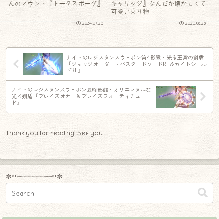
んのマウント『トータスボーグ』
キャリッジ』なんだか懐かしくて
可愛い乗り物
2024.07.23
2020.08.28
ナイトのレジスタンスウェポン第4形態・光る王宮の剣盾
『ジャッジオーダー・バスタードソードRE＆カイトシール
ドRE』
ナイトのレジスタンスウェポン最終形態・オリエンタルな
光る剣盾『ブレイズオナー＆ブレイズフォーティチュー
ド』
Thank you for reading. See you !
✼••┈┈┈┈┈┈┈┈┈••✼