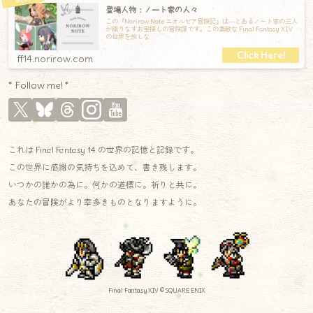
登場人物：ノート家の人々
この『Norirow Note エオルゼア冒険記』は―とあるノート家の三人
が織りなすお宝探しの冒険譚です。この素敵な Final Fantasy XIV
の世界を旅しな
ff14.norirow.com
* Follow me! *
これは Final Fantasy 14 の世界の記憶と記録です。
この世界に感謝の気持ちを込めて、書き残します。
いつかの誰かの為に。何かの道標に。祈りと共に。
あなたの冒険がより幸多きものとなりますように。
Final Fantasy XIV © SQUARE ENIX