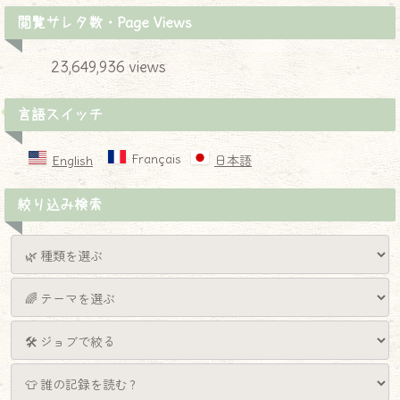
閲覧サレタ数・Page Views
23,649,936 views
言語スイッチ
Français
English
日本語
絞り込み検索