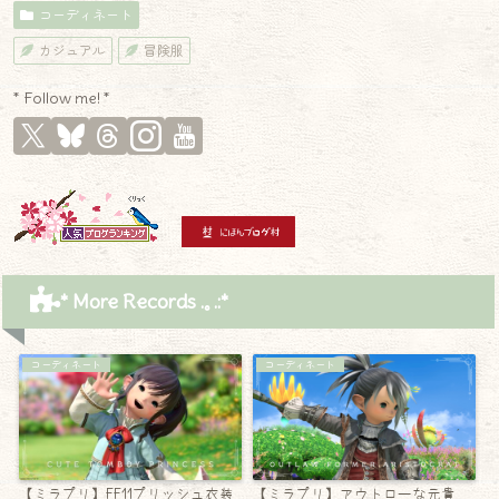
コーディネート
カジュアル
冒険服
* Follow me! *
* More Records .｡.:*
コーディネート
コーディネート
【ミラプリ】FF11プリッシュ衣装
【ミラプリ】アウトローな元貴