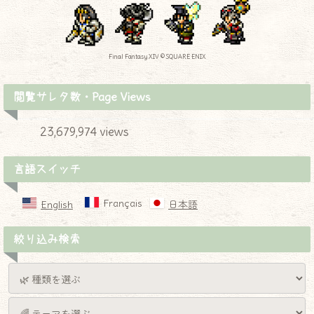
Final Fantasy XIV © SQUARE ENIX
閲覧サレタ数・Page Views
23,679,974 views
言語スイッチ
Français
English
日本語
絞り込み検索