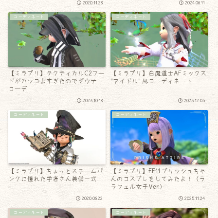
2020.11.28
2024.06.11
コーディネート
コーディネート
【ミラプリ】タクティカルC2フー
【ミラプリ】白魔道士AFミックス
ドがカッコよすぎたのでダウナー
“アイドル” 風コーディネート
コーデ
2023.10.18
2023.12.05
コーディネート
コーディネート
【ミラプリ】ちょっとスチームパ
【ミラプリ】FF11 プリッシュちゃ
ンクに憧れた学者さん装備一式
んのコスプレをしてみたよ！（ラ
ラフェル女子Ver.）
2020.06.22
2025.11.24
コーディネート
コーディネート