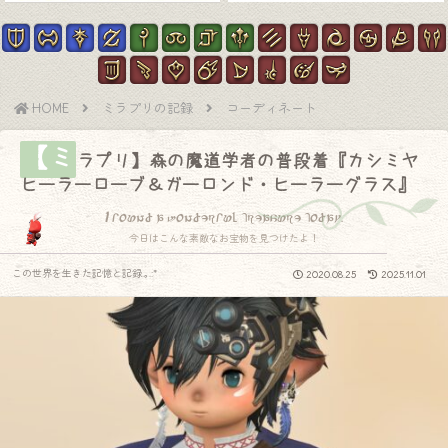
HOME
ミラプリの記録
コーディネート
【ミ
ラプリ】森の魔道学者の普段着『カシミヤ
ヒーラーローブ＆ガーロンド・ヒーラーグラス』
I found a wonderful treasure today.
今日はこんな素敵なお宝物を見つけたよ！
この世界を生きた記憶と記録.｡.:*
2020.08.25
2025.11.01