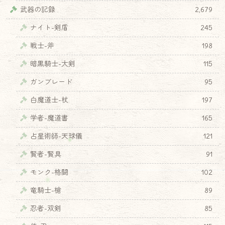
武器の記録
2,679
ナイト-剣盾
245
戦士-斧
198
暗黒騎士-大剣
115
ガンブレード
95
白魔道士-杖
197
学者-魔道書
165
占星術師-天球儀
121
賢者-賢具
91
モンク-格闘
102
竜騎士-槍
89
忍者-双剣
85