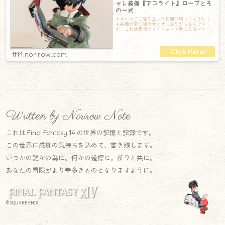
ャレ装備『アコライト』ローブとそ
の一式
エオルゼアに降り立った初期の頃ってどうして
も装備が変な組み合わせになりがちなんです
が、これは最初のダンジョンで手に入るシリー
ズなのに本当にかわいくて、ソーサラーならぜ
ひ
ff14.norirow.com
Written by Norirow Note
これは Final Fantasy 14 の世界の記憶と記録です。
この世界に感謝の気持ちを込めて、書き残します。
いつかの誰かの為に。何かの道標に。祈りと共に。
あなたの冒険がより幸多きものとなりますように。
© SQUARE ENIX