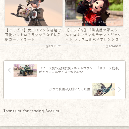
【ミラプリ】大正ロマンな清楚で
【ミラプリ】「黒渦団の軍人さ
可愛いレトロクラシックなドレス
ん」ロミンサンルテナン・ジャケ
服コーディネート
ット ララフェル女子アレンジコー
デ
2021.11.12
2026.02.28
ドワーフ族の友好部族クエストマウント『ドワーフ戦車』
がララフェルサイズでかわいい！
かつて戦闘が大嫌いだった僕
Thank you for reading. See you !