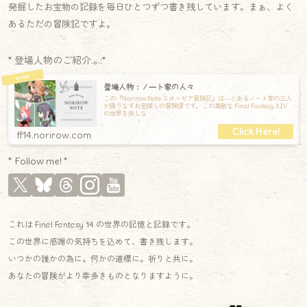
発掘したお宝物の記録を毎日ひとつずつ書き残しています。まぁ、よく
あるただの冒険記ですよ。
* 登場人物のご紹介.｡.:*
登場人物：ノート家の人々
この『Norirow Note エオルゼア冒険記』は―とあるノート家の三人
が織りなすお宝探しの冒険譚です。この素敵な Final Fantasy XIV
の世界を旅しな
ff14.norirow.com
* Follow me! *
これは Final Fantasy 14 の世界の記憶と記録です。
この世界に感謝の気持ちを込めて、書き残します。
いつかの誰かの為に。何かの道標に。祈りと共に。
あなたの冒険がより幸多きものとなりますように。