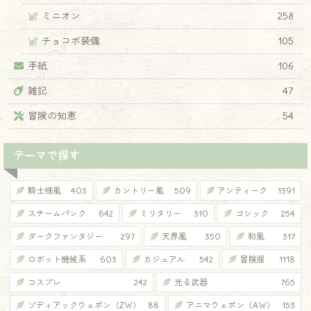
ミニオン
258
チョコボ装備
105
手紙
106
雑記
47
冒険の知恵
54
テーマで探す
騎士様風
403
カントリー風
509
アンティーク
1391
スチームパンク
642
ミリタリー
310
ゴシック
254
ダークファンタジー
297
天界風
350
和風
317
ロボット機械系
603
カジュアル
542
冒険服
1118
コスプレ
242
光る武器
765
ゾディアックウェポン（ZW）
88
アニマウェポン（AW）
153