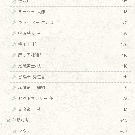
侍-刀
115
リーパー-大鎌
118
ヴァイパー-二刀流
70
吟遊詩人-弓
139
機工士-銃
176
踊り子-投擲
116
黒魔道士-杖
116
召喚士-魔道書
111
赤魔道士-細剣
91
ピクトマンサー-筆
73
青魔道士-杖
13
仲間たち
840
マウント
477