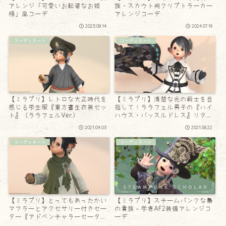
アレンジ「可愛いお転婆なお姫
族・スカウト用クリプトラーカー
様」風コーデ
アレンジコーデ
2025.09.14
2024.07.19
コーディネート
コーディネート
【ミラプリ】レトロな大正時代を
【ミラプリ】清楚な光の戦士を目
感じる学生服『東方書生衣装セッ
指して！ララフェル男子の『ハイ
ト』（ララフェルVer.）
ハウス・バッスルドレス』リター
ンズ
2021.04.03
2021.06.22
コーディネート
コーディネート
【ミラプリ】とってもあったかい
【ミラプリ】スチームパンクな梟
マフラーとアクセサリー付きセー
の貴族 – 学者AF2装備アレンジコ
ター『アドベンチャラーセータ
ーデ
ー』