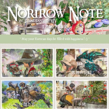
エオルゼア冒険記
* May your Eorzean days be filled with happiness ! :) *
ミラプリの記録
武器の記録
仲間たち
手紙