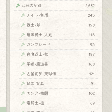
武器の記録
2,682
ナイト-剣盾
245
戦士-斧
198
暗黒騎士-大剣
115
ガンブレード
95
白魔道士-杖
197
学者-魔道書
168
占星術師-天球儀
121
賢者-賢具
91
モンク-格闘
102
竜騎士-槍
89