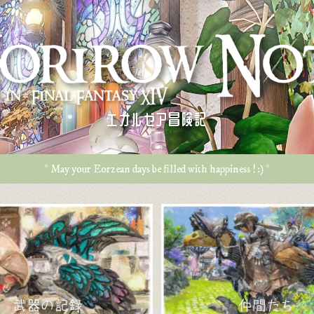
エオルゼア冒険記
* May your Eorzean days be filled with happiness ! :) *
武器の記録
仲間たち