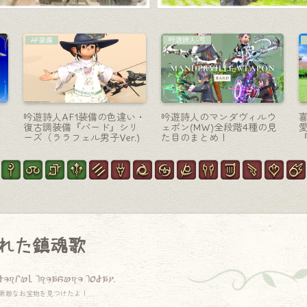
黒魔道士-杖
コーディネート
パ
ごきげんなサボテンダーの
【ミラプリ】プライマルズ
グ
ゴールドソーサー黒魔道士
のLIVEに何を着ていくか考
杖『セニョール・ロッド』
えるノリコちゃんのロック
調コーデ
れた鎮魂歌
derful treasure today.
素敵なお宝物を見つけたよ！