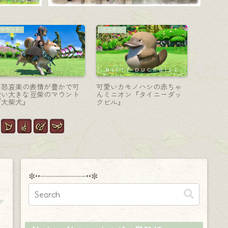
コーディネート
モンク-格闘
武器の記
『フロンティアリボン』の
モンクのMW第三段階・闘気
【まとめ
コーディネートいろいろを
あふれる光る拳『マンダヴ
ウェポン 
考えるノリコちゃんの記録
ィル・マジェスティック・
ンブラ」
フィスト』
見た目の
✼••┈┈┈┈┈┈┈┈┈••✼