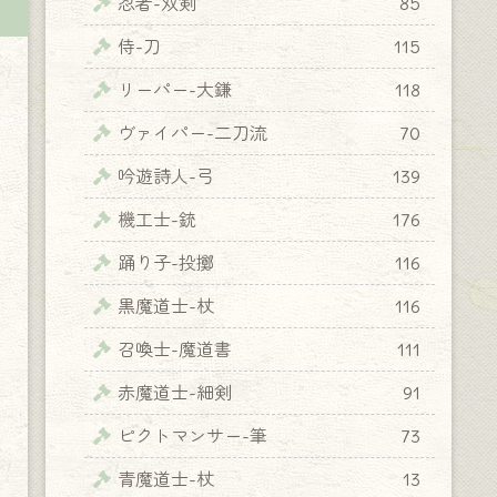
忍者-双剣
85
侍-刀
115
リーパー-大鎌
118
ヴァイパー-二刀流
70
吟遊詩人-弓
139
機工士-銃
176
踊り子-投擲
116
黒魔道士-杖
116
召喚士-魔道書
111
赤魔道士-細剣
91
ピクトマンサー-筆
73
青魔道士-杖
13