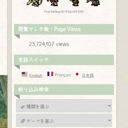
Final Fantasy XIV © SQUARE ENIX
閲覧サレタ数・Page Views
23,724,107 views
言語スイッチ
Français
English
日本語
絞り込み検索