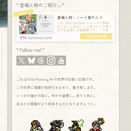
* 登場人物のご紹介.｡.:*
登場人物：ノート家の人々
この『Norirow Note エオルゼア冒険
記』は―とあるノート家の三人が織り
なすお宝探しの冒険譚です。この素敵
な Final Fantasy XIV の世界を旅しな
ff14.norirow.com
* Follow me! *
これは Final Fantasy 14 の世界の記憶と記録です。
この世界に感謝の気持ちを込めて、書き残します。
いつかの誰かの為に。何かの道標に。祈りと共に。
あなたの冒険がより幸多きものとなりますように。