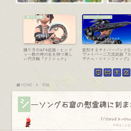
吟遊詩人-弓
ヴァイパー-二刀流
の赤ちゃ
吟遊詩人のレジスタンスウ
稲刈り鎌のようなヴァイ
ニーダッ
ェポン（RW）第一形態・ク
ー二刀流武器『ネオキン
ラシックでパンキッシュな
ダム・ツインファング』
可愛い弓『ブリリアンス』
HOME
手紙
シ
ーソング石窟の慰霊碑に刻ま
I found a won
今日はこんな