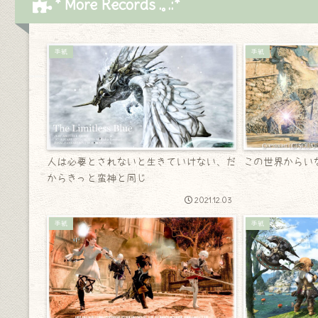
* More Records .｡.:*
手紙
手紙
人は必要とされないと生きていけない、だ
この世界からい
からきっと蛮神と同じ
2021.12.03
手紙
手紙