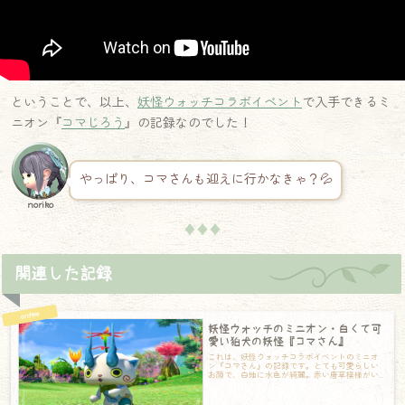
ということで、以上、
妖怪ウォッチコラボイベント
で入手できるミ
ニオン『
コマじろう
』の記録なのでした！
やっぱり、コマさんも迎えに行かなきゃ？💦
noriko
♦♦♦
関連した記録
妖怪ウォッチのミニオン・白くて可
愛い狛犬の妖怪『コマさん』
これは、妖怪ウォッチコラボイベントのミニオ
ン『コマさん』の記録です。とても可愛らしい
お顔で、白地に水色が綺麗。赤い唐草模様がい
いアクセントになっています。緑の唐草模様の