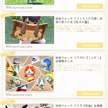
ff14.norirow.com
妖怪ウォッチ コマじろうの可愛い学
者の柔らか本『朱犬の書』
これは、妖怪ウォッチコラボイベントで入手で
きる学者の武器『朱犬の書』の記録です。妖怪
コマじろうデザインの魔道書です。表紙がまん
まコマじろうで本当に可愛らしい♪よく見ると
ff14.norirow.com
妖怪ウォッチ コラボの『ミニオン』
全種類まとめ
『妖怪ウォッチ』コラボイベントで入手できる
ミニオンのまとめです。ジバニャンクルマにハ
ネられて死んでしまったネコが地縛霊になった
姿。クルマにリベンジをするがいつも失敗して
ff14.norirow.com
妖怪ウォッチ コラボ『武器』全種類