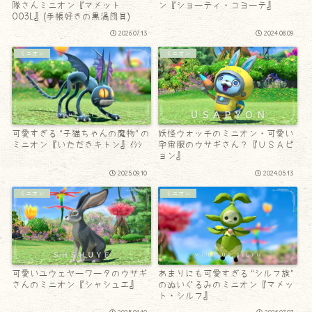
隊さんミニオン『マメット
ン『ショーティ・コヨーテ』
003L』(手帳好きの黒渦団員)
2026.07.13
2024.08.09
ミニオン
ミニオン
可愛すぎる “子猫ちゃんの魔物” の
妖怪ウォッチのミニオン・可愛い
ミニオン『いただきキトン』ｲｼｼ
宇宙服のウサギさん？『ＵＳＡピ
ョン』
2025.09.10
2024.05.13
ミニオン
ミニオン
可愛いユウェヤーワータのウサギ
あまりにも可愛すぎる “シルフ族”
さんのミニオン『シャシュエ』
のぬいぐるみのミニオン『マメッ
ト・シルフ』