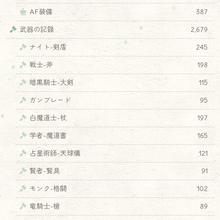
AF装備
387
武器の記録
2,679
ナイト-剣盾
245
戦士-斧
198
暗黒騎士-大剣
115
ガンブレード
95
白魔道士-杖
197
学者-魔道書
165
占星術師-天球儀
121
賢者-賢具
91
モンク-格闘
102
竜騎士-槍
89