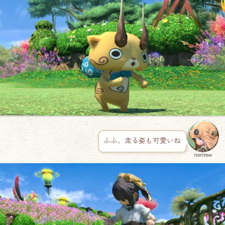
ふふ、走る姿も可愛いね
norirow