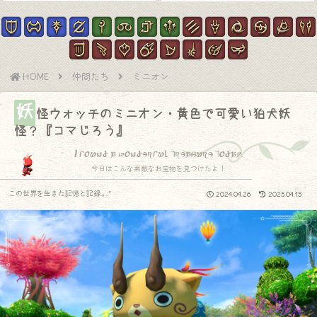
HOME
仲間たち
ミニオン
妖
怪ウォッチのミニオン・黄色で可愛い狛犬妖
怪？『コマじろう』
I found a wonderful treasure today.
今日はこんな素敵なお宝物を見つけたよ！
この世界を生きた記憶と記録.｡.:*
2024.04.26
2025.04.15