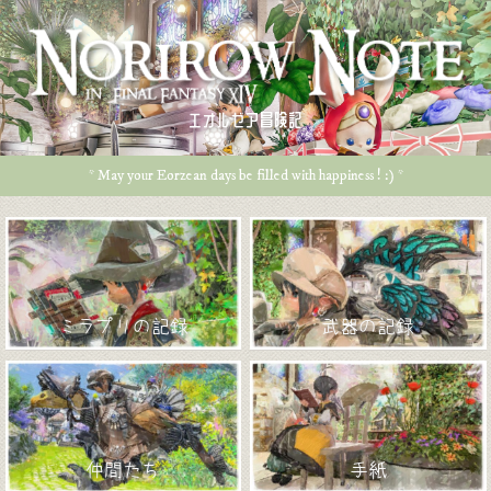
エオルゼア冒険記
* May your Eorzean days be filled with happiness ! :) *
ミラプリの記録
武器の記録
仲間たち
手紙