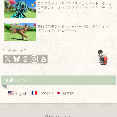
アラグのマンドラゴラ？スイカ？オルトエウレカ
の可愛いミニオン『プライベート・パキポディウ
ム』
知的で忠実な可愛いシェパード犬！のミニオン
『ブレイブ・シェパード』
* Follow me! *
言語スイッチ
Français
English
日本語