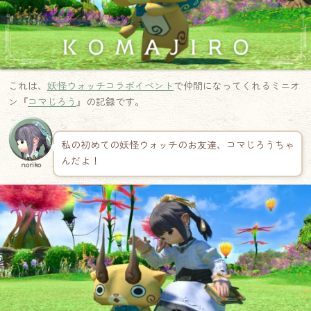
これは、
妖怪ウォッチコラボイベント
で仲間になってくれるミニオ
ン『
コマじろう
』の記録です。
私の初めての妖怪ウォッチのお友達、コマじろうちゃ
んだよ！
noriko