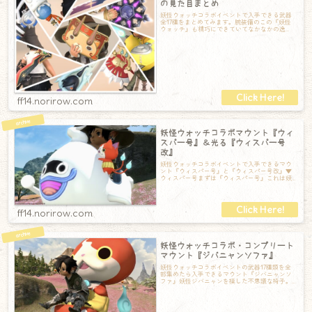
の見た目まとめ
妖怪ウォッチコラボイベントで入手できる武器
全17種をまとめてみます。腕装備のこの『妖怪
ウォッチ』も精巧にできていてなかなかの逸
品。いろんなコーディネートに使えそうです。
ff14.norirow.com
妖怪ウォッチコラボマウント『ウィ
スパー号』＆光る『ウィスパー号
改』
妖怪ウォッチコラボイベントで入手できるマウ
ント『ウィスパー号』と『ウィスパー号改』▼
ウィスパー号まずは『ウィスパー号』これは妖
怪ウォッチのミニオンを13種類集めたら入手
ff14.norirow.com
妖怪ウォッチコラボ・コンプリート
マウント『ジバニャンソファ』
妖怪ウォッチコラボイベントの武器17種類を全
部集めたら入手できるマウント『ジバニャンソ
ファ』妖怪ジバニャンを模した不思議な椅子。
モデルは地縛霊だが、なぜか空を飛ぶ。座り