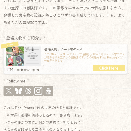
これは、ノリロゥとネミングウェイ、そして妹のノリコちゃんが織りな
すお宝探しの冒険譚です。この素敵なエオルゼアの世界を旅しながら、
発掘したお宝物の記録を毎日ひとつずつ書き残しています。まぁ、よく
あるただの冒険記ですよ。
* 登場人物のご紹介.｡.:*
登場人物：ノート家の人々
この『Norirow Note エオルゼア冒険記』は―とあるノート家の三人
が織りなすお宝探しの冒険譚です。この素敵な Final Fantasy XIV
の世界を旅しな
ff14.norirow.com
* Follow me! *
これは Final Fantasy 14 の世界の記憶と記録です。
この世界に感謝の気持ちを込めて、書き残します。
いつかの誰かの為に。何かの道標に。祈りと共に。
あなたの冒険がより幸多きものとなりますように。