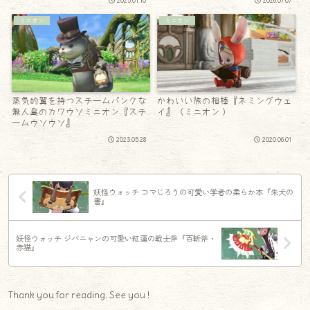
2025.01.10
2026.07.07
ミニオン
ミニオン
蒸気的翼を持つスチームパンクな
かわいい旅の相棒『ネミングウェ
無人島のカワウソミニオン『スチ
イ』（ミニオン ）
ームウソウソ』
2023.05.28
2020.06.01
妖怪ウォッチ コマじろうの可愛い学者の柔らか本『朱犬の
書』
妖怪ウォッチ ジバニャンの可愛い紅蓮の戦士斧『百斬斧・
赤猫』
Thank you for reading. See you !