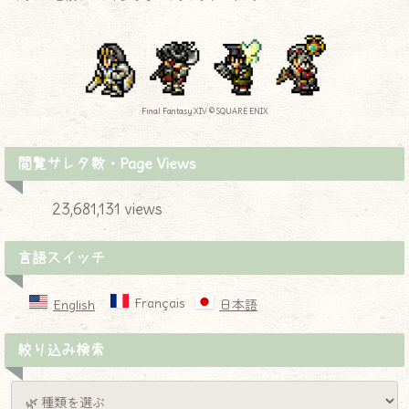
Final Fantasy XIV © SQUARE ENIX
閲覧サレタ数・Page Views
23,681,131 views
言語スイッチ
Français
English
日本語
絞り込み検索