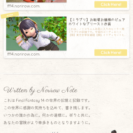
ff14.norirow.com
【ミラプリ】お転婆お嬢様のピュア
ホワイトなプリースト衣装
これは、ノリコちゃんお気に入りのヒーラー用
ミラプリの記録です。今回のコーディネート
【頭】東方女学生絹紐【胴】イリディセントヒ
ーラートップス【手】メイドリストドレスEX【
ff14.norirow.com
Written by Norirow Note
これは Final Fantasy 14 の世界の記憶と記録です。
この世界に感謝の気持ちを込めて、書き残します。
いつかの誰かの為に。何かの道標に。祈りと共に。
あなたの冒険がより幸多きものとなりますように。