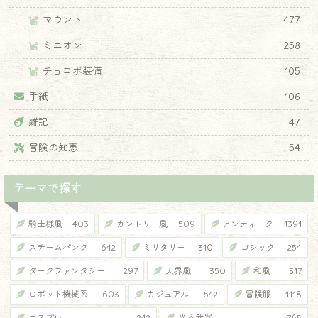
マウント
477
ミニオン
258
チョコボ装備
105
手紙
106
雑記
47
冒険の知恵
54
テーマで探す
騎士様風
403
カントリー風
509
アンティーク
1391
スチームパンク
642
ミリタリー
310
ゴシック
254
ダークファンタジー
297
天界風
350
和風
317
ロボット機械系
603
カジュアル
542
冒険服
1118
コスプレ
242
光る武器
765