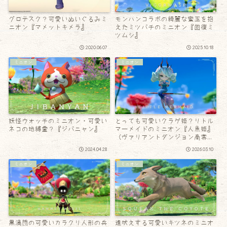
グロテスク？可愛いぬいぐるみミ
モンハンコラボの綺麗な蜜玉を抱
ニオン『マメットキメラ』
えたミツバチのミニオン『回復ミ
ツムシ』
2020.06.07
2025.10.18
ミニオン
ミニオン
妖怪ウォッチのミニオン・可愛い
とっても可愛いクラゲ姫？リトル
ネコの地縛霊？『ジバニャン』
マーメイドのミニオン『人魚姫』
（ヴァリアントダンジョン商客物
語）
2024.04.28
2026.03.10
ミニオン
ミニオン
黒渦団の可愛いカラクリ人形の兵
遠吠えする可愛いキツネのミニオ