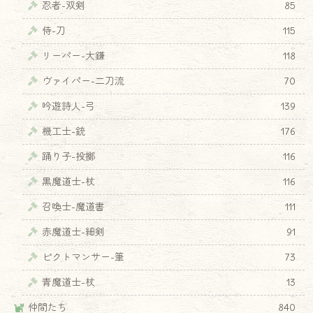
忍者-双剣
85
侍-刀
115
リーパー-大鎌
118
ヴァイパー-二刀流
70
吟遊詩人-弓
139
機工士-銃
176
踊り子-投擲
116
黒魔道士-杖
116
召喚士-魔道書
111
赤魔道士-細剣
91
ピクトマンサー-筆
73
青魔道士-杖
13
仲間たち
840