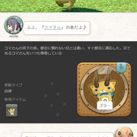
ふふ、『
コマさん
』の弟だよ♪
noriko