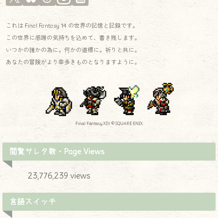
これは Final Fantasy 14 の世界の記憶と記録です。
この世界に感謝の気持ちを込めて、書き残します。
いつかの誰かの為に。何かの道標に。祈りと共に。
あなたの冒険がより幸多きものとなりますように。
Final Fantasy XIV © SQUARE ENIX
閲覧サレタ数・Page Views
23,776,239 views
言語スイッチ