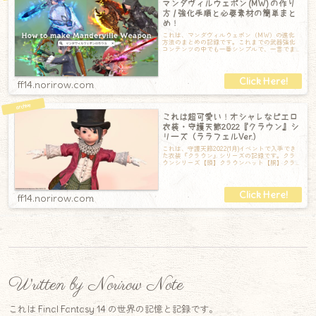
マンダヴィルウェポン (MW) の作り
方 / 強化手順と必要素材の簡単まと
め！
これは、マンダヴィルウェポン（MW）の進化
方法のまとめの記録です。これまでの武器強化
コンテンツの中でも一番シンプルで、一言でま
とめると「アラガントームストーン詩学」を集
ff14.norirow.com
これは超可愛い！オシャレなピエロ
衣装・守護天節2022『クラウン』シ
リーズ（ララフェルVer.）
これは、守護天節2022(1月)イベントで入手でき
た衣装『クラウン』シリーズの記録です。クラ
ウンシリーズ【頭】クラウンハット【胴】クラ
ウントップス【手】クラウンショーテ
ff14.norirow.com
Written by Norirow Note
これは Final Fantasy 14 の世界の記憶と記録です。