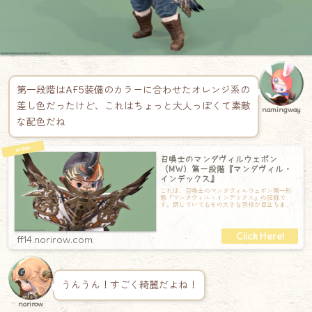
第一段階はAF5装備のカラーに合わせたオレンジ系の
差し色だったけど、これはちょっと大人っぽくて素敵
namingway
な配色だね
召喚士のマンダヴィルウェポン
（MW）第一段階『マンダヴィル・
インデックス』
これは、召喚士のマンダヴィルウェポン第一形
態『マンダヴィル・インデックス』の記録で
す。閉じていてもその大きな羽根が目立ちま
す。とても豪華なデザインの装丁です。羽根は
よく
ff14.norirow.com
うんうん！すごく綺麗だよね！
norirow