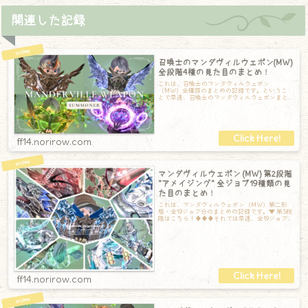
関連した記録
召喚士のマンダヴィルウェポン(MW)
全段階4種の見た目のまとめ！
これは、召喚士のマンダヴィルウェポン
（MW）全種類のまとめの記録です。というこ
とで早速、召喚士のマンダヴィルウェポンまと
めです！第一段階：マンダヴィル第一形態の
『マンダ
ff14.norirow.com
マンダヴィルウェポン (MW) 第2段階
"アメイジング" 全ジョブ19種類の見
た目のまとめ！
これは、マンダヴィルウェポン（MW）第二形
態・全19ジョブ分のまとめの記録です。▼ 第3段
階はこちら！♦♦♦それでは早速、全19ジョブ
分の記録です！※光るエフェクトの様
ff14.norirow.com