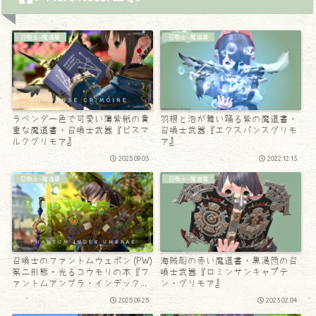
召喚士-魔道書
召喚士-魔道書
ラベンダー色で可愛い薄紫紙の貴
羽根と泡が舞い踊る紫の魔道書・
重な魔道書・召喚士武器『ビスマ
召喚士武器『エクスパンスグリモ
ルクグリモア』
ア』
2025.09.03
2022.12.13
召喚士-魔道書
召喚士-魔道書
召喚士のファントムウェポン (PW)
海賊船の赤い魔道書・黒渦団の召
第二形態・光るコウモリの本『フ
喚士武器『ロミンサンキャプテ
ァントムアンブラ・インデック
ン・グリモア』
ス』
2025.09.25
2023.02.04