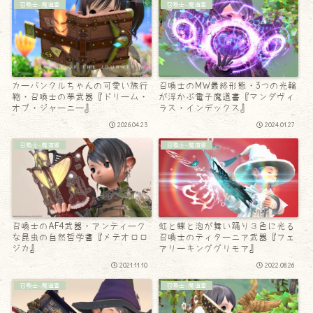
召喚士-魔道書
召喚士-魔道書
カーバンクルちゃんの可愛い旅行
召喚士のMW最終形態・3つの光輪
鞄・召喚士の夢武器『ドリーム・
が浮かぶ電子魔道書『マンダヴィ
オブ・ジャーニー』
ラス・インデックス』
2026.04.23
2024.01.27
召喚士-魔道書
召喚士-魔道書
召喚士のAF4武器・アンティーク
虹と蝶と泡が舞い踊り３色に光る
な昆虫の自然哲学書『メテオロロ
召喚士のティターニア武器『フェ
ジカ』
アリーキンググリモア』
2021.11.10
2022.08.26
召喚士-魔道書
召喚士-魔道書