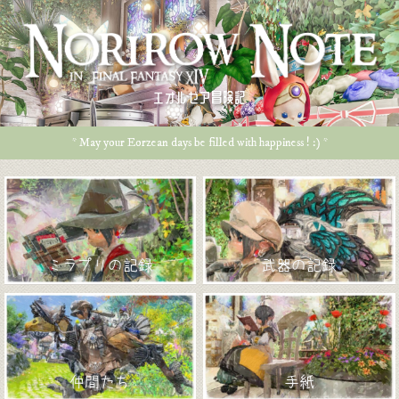
エオルゼア冒険記
* May your Eorzean days be filled with happiness ! :) *
ミラプリの記録
武器の記録
仲間たち
手紙