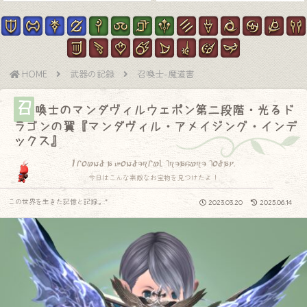
HOME
武器の記録
召喚士-魔道書
召
喚士のマンダヴィルウェポン第二段階・光るド
ラゴンの翼『マンダヴィル・アメイジング・インデ
ックス』
I found a wonderful treasure today.
今日はこんな素敵なお宝物を見つけたよ！
この世界を生きた記憶と記録.｡.:*
2023.03.20
2025.06.14