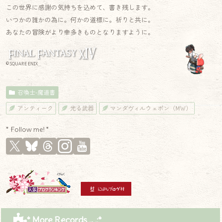
この世界に感謝の気持ちを込めて、書き残します。
いつかの誰かの為に。何かの道標に。祈りと共に。
あなたの冒険がより幸多きものとなりますように。
© SQUARE ENIX
召喚士-魔道書
アンティーク
光る武器
マンダヴィルウェポン（MW）
* Follow me! *
* More Records .｡.:*