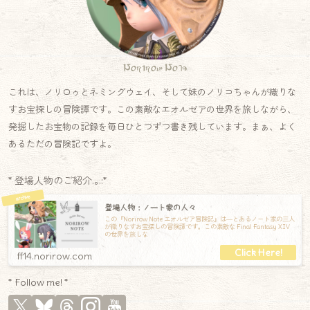
Norirow Note
これは、ノリロゥとネミングウェイ、そして妹のノリコちゃんが織りな
すお宝探しの冒険譚です。この素敵なエオルゼアの世界を旅しながら、
発掘したお宝物の記録を毎日ひとつずつ書き残しています。まぁ、よく
あるただの冒険記ですよ。
* 登場人物のご紹介.｡.:*
登場人物：ノート家の人々
この『Norirow Note エオルゼア冒険記』は―とあるノート家の三人
が織りなすお宝探しの冒険譚です。この素敵な Final Fantasy XIV
の世界を旅しな
ff14.norirow.com
* Follow me! *