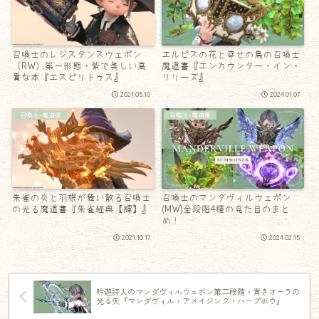
召喚士のレジスタンスウェポン
エルピスの花と幸せの鳥の召喚士
（RW）第一形態・紫で美しい高
魔道書『エンカウンター・イン・
貴な本『エスピリトゥス』
リリーズ』
2021.05.10
2024.01.07
召喚士-魔道書
召喚士-魔道書
朱雀の炎と羽根が舞い散る召喚士
召喚士のマンダヴィルウェポン
の光る魔道書『朱雀経典【輝】』
(MW)全段階4種の見た目のまと
め！
2021.10.17
2024.02.15
吟遊詩人のマンダヴィルウェポン第二段階・青きオーラの
光る矢『マンダヴィル・アメイジング・ハープボウ』