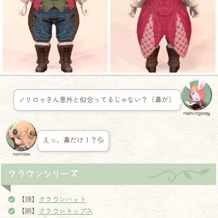
ノリロゥさん意外と似合ってるじゃない？（鼻が）
namingway
えっ、鼻だけ！？💦
norirow
クラウンシリーズ
【頭】
クラウンハット
【胴】
クラウントップス