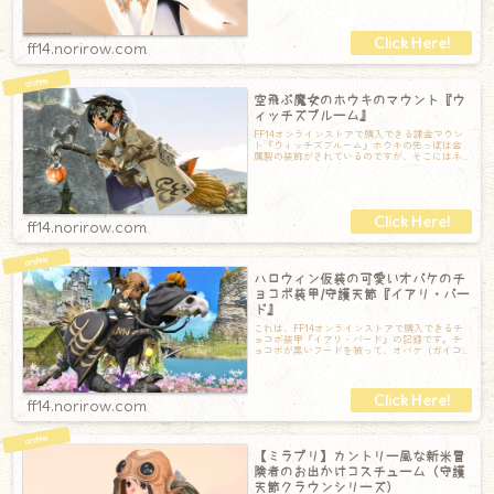
ゃの飾りが。足先も見えないくらい長い一
ff14.norirow.com
空飛ぶ魔女のホウキのマウント『ウ
ィッチズブルーム』
FF14オンラインストアで購入できる課金マウン
ト『ウィッチズブルーム』ホウキの先っぽは金
属製の装飾がされているのですが、そこにはネ
コちゃんがいます。また、これは元々「守
ff14.norirow.com
ハロウィン仮装の可愛いオバケのチ
ョコボ装甲/守護天節『イアリ・バー
ド』
これは、FF14オンラインストアで購入できるチ
ョコボ装甲『イアリ・バード』の記録です。チ
ョコボが黒いフードを被って、オバケ（ガイコ
ツ？）のお面をしていてとっても可愛らし
ff14.norirow.com
【ミラプリ】カントリー風な新米冒
険者のお出かけコスチューム（守護
天節クラウンシリーズ）