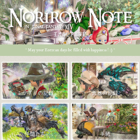
エオルゼア冒険記
* May your Eorzean days be filled with happiness ! :) *
ミラプリの記録
武器の記録
仲間たち
手紙