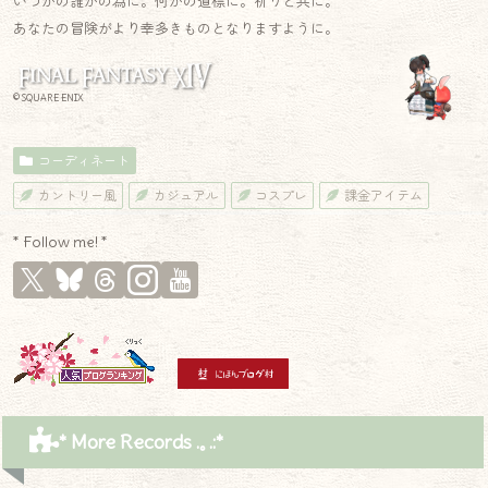
いつかの誰かの為に。何かの道標に。祈りと共に。
あなたの冒険がより幸多きものとなりますように。
© SQUARE ENIX
コーディネート
カントリー風
カジュアル
コスプレ
課金アイテム
* Follow me! *
* More Records .｡.:*