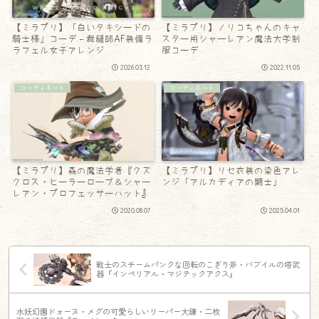
【ミラプリ】「白いタキシードの
【ミラプリ】ノリコちゃんのキャ
騎士様」コーデ – 裁縫師AF装備ラ
スター用シャーレアン魔法大学制
ラフェル女子アレンジ
服コーデ
2026.03.12
2022.11.05
コーディネート
コーディネート
【ミラプリ】森の魔法学者『クズ
【ミラプリ】リセ衣装の染色アレ
クロス・ヒーラーローブ＆シャー
ンジ「アルカディアの闘士」
レアン・プロフェッサーハット』
2020.08.07
2025.04.01
戦士のスチームパンクな回転のこぎり斧・バブイルの塔武
器『インペリアル・マジテックアクス』
水妖幻園ドォーヌ・メグの可愛らしいリーパー大鎌・二枚