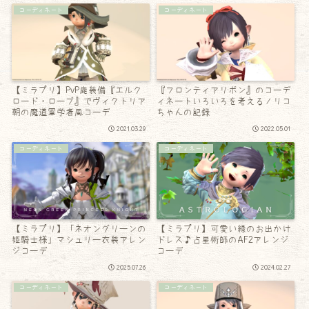
コーディネート
コーディネート
【ミラプリ】PvP鹿装備『エルク
『フロンティアリボン』のコーデ
ロード・ローブ』でヴィクトリア
ィネートいろいろを考えるノリコ
朝の魔道軍学者風コーデ
ちゃんの記録
2021.03.29
2022.05.01
コーディネート
コーディネート
【ミラプリ】「ネオングリーンの
【ミラプリ】可愛い緑のお出かけ
姫騎士様」マシュリー衣装アレン
ドレス♪占星術師のAF2アレンジ
ジコーデ
コーデ
2025.07.26
2024.02.27
コーディネート
コーディネート