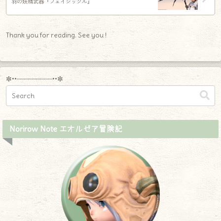
羽の妖精武器『フェイシックル』
Thank you for reading. See you !
✼••┈┈┈┈┈┈┈┈┈••✼
Norirow Note エオルゼア冒険記