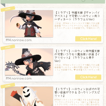
【ミラプリ】守護天節『ヴァンパイ
アベスト』で可愛いハロウィン用コ
ーディネート（ララフェルVer.）
これは、FF14オンラインストアで購入できる課
金装備『ヴァンパイアベスト』を使ったお気に
入りコーディネートの記録です。今回のコーデ
ィネート【頭】イアリハット【胴】ヴァン
ff14.norirow.com
【ミラプリ】ハロウィン用守護天節
の可愛いコウモリ魔法使い衣装『イ
アリセット』（ララフェル男子
Ver.）
これは、FF14オンラインストアで購入できる課
金装備でハロウィン用の可愛い衣装『イアリセ
ット』の記録です。▼ 去年着てたハロウィン衣
装イアリセット【頭】イアリハット【胴
ff14.norirow.com
【ミラプリ】ハロウィンおばけの可
愛い仮装ができる『ハウリングスピ
リット』
FF14オンラインストアで購入できるおばけ衣装
『ハウリングスピリット』（全ジョブ着られる
ミラプリです）ハロウィンらしく頭にはかぼち