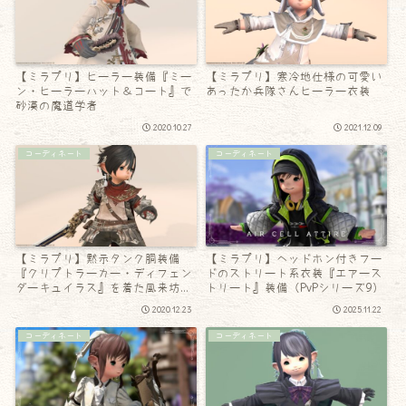
【ミラプリ】ヒーラー装備『ミー
【ミラプリ】寒冷地仕様の可愛い
ン・ヒーラーハット＆コート』で
あったか兵隊さんヒーラー衣装
砂漠の魔道学者
2020.10.27
2021.12.09
コーディネート
コーディネート
【ミラプリ】黙示タンク胴装備
【ミラプリ】ヘッドホン付きフー
『クリプトラーカー・ディフェン
ドのストリート系衣装『エアース
ダーキュイラス』を着た風来坊な
トリート』装備（PvPシリーズ9）
宮殿騎士
2020.12.23
2025.11.22
コーディネート
コーディネート