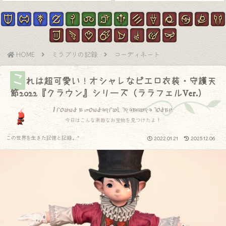
HOME
ミラプリの記録
コーディネート
こ
れは超可愛い！オシャレなピエロ衣装・守護天
節2022『クラウン』シリーズ（ララフェルVer.）
I found a wonderful treasure today.
今日はこんな素敵なお宝物を見つけたよ！
この世界を生きた記憶と記録.｡.:*
2022.01.21
2025.12.06