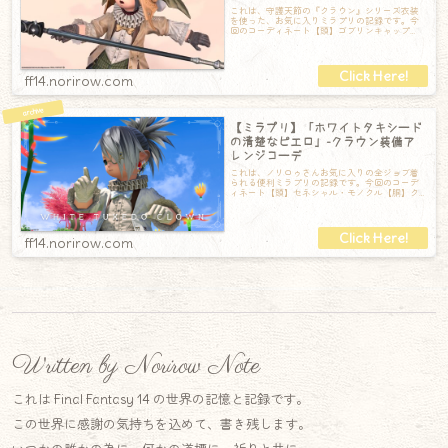
これは、守護天節の『クラウン』シリーズ衣装
を使った、お気に入りミラプリの記録です。今
回のコーディネート【頭】ゴブリンキャップ
【胴】クラウントップス【手】クラウンショー
テ
ff14.norirow.com
【ミラプリ】「ホワイトタキシード
の清楚なピエロ」-クラウン装備ア
レンジコーデ
これは、ノリロゥさんお気に入りの全ジョブ着
られる便利ミラプリの記録です。今回のコーデ
ィネート【頭】セネシャル・モノクル【胴】ク
ラウントップス【手】クラウンショーティ【脚
ff14.norirow.com
Written by Norirow Note
これは Final Fantasy 14 の世界の記憶と記録です。
この世界に感謝の気持ちを込めて、書き残します。