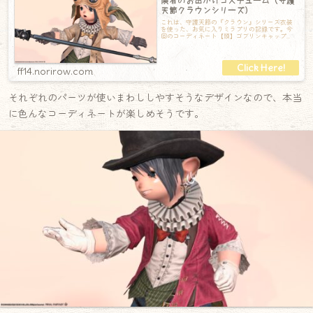
険者のお出かけコスチューム（守護
天節クラウンシリーズ）
これは、守護天節の『クラウン』シリーズ衣装
を使った、お気に入りミラプリの記録です。今
回のコーディネート【頭】ゴブリンキャップ
【胴】クラウントップス【手】クラウンショー
テ
ff14.norirow.com
それぞれのパーツが使いまわししやすそうなデザインなので、本当
に色んなコーディネートが楽しめそうです。