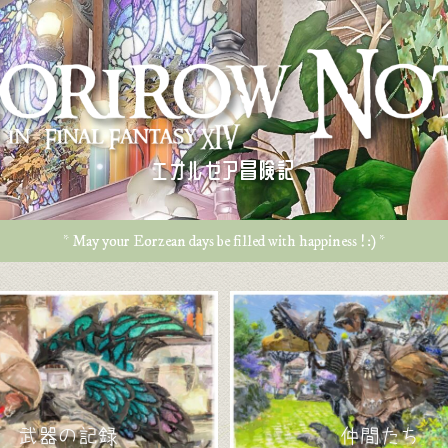
エオルゼア冒険記
* May your Eorzean days be filled with happiness ! :) *
武器の記録
仲間たち