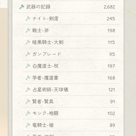
y
武器の記録
2,682
ナイト-剣盾
245
戦士-斧
198
暗黒騎士-大剣
115
ガンブレード
95
白魔道士-杖
197
学者-魔道書
168
占星術師-天球儀
121
賢者-賢具
91
モンク-格闘
102
竜騎士-槍
89