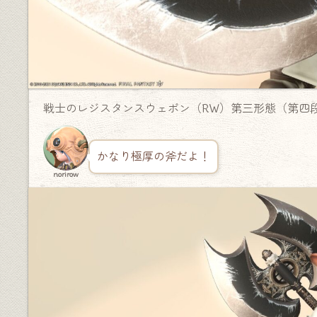
戦士のレジスタンスウェポン（RW）第三形態（第四
かなり極厚の斧だよ！
norirow