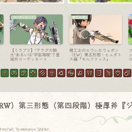
戦士-斧
リーパー-大鎌
ポ
戦士のエウレカウェポン
極ゼレニアのリーパー武
リ
（EW）第四形態・炎が包む
器・機械鳥の大型鎌『クイ
ン
光る斧『ピューロスバトル
ーンズナイト・サイズ』
ン
アクス』
RW）第三形態（第四段階）極厚斧『
derful treasure today.