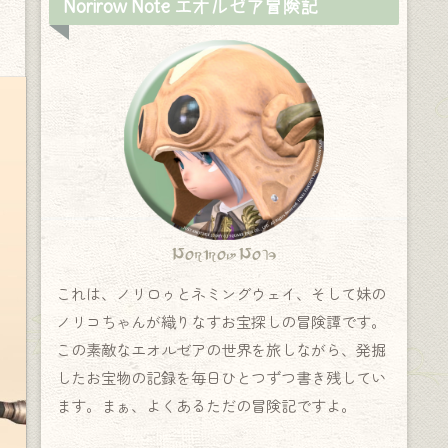
Norirow Note エオルゼア冒険記
Norirow Note
これは、ノリロゥとネミングウェイ、そして妹の
ノリコちゃんが織りなすお宝探しの冒険譚です。
この素敵なエオルゼアの世界を旅しながら、発掘
したお宝物の記録を毎日ひとつずつ書き残してい
ます。まぁ、よくあるただの冒険記ですよ。