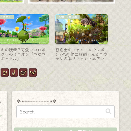
占星術師-天球儀
コーディネート
コーディ
占星術師のはじまりの天球
【ミラプリ】ハロウィンお
【ミラプ
儀・黒き小宇宙『スターグ
ばけの可愛い仮装ができる
パー” 
ローブ』
『ハウリングスピリット』
パーのA
✼••┈┈┈┈┈┈┈┈┈••✼
ジ