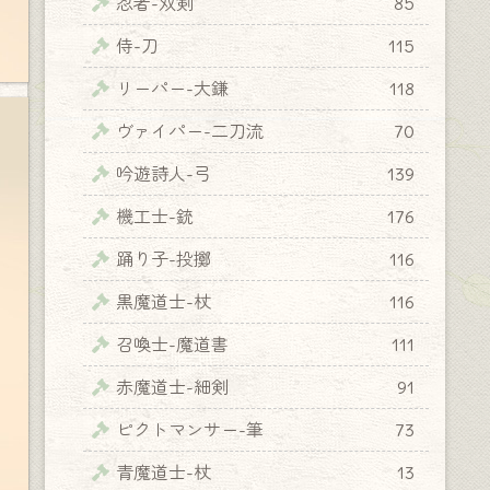
忍者-双剣
85
侍-刀
115
リーパー-大鎌
118
ヴァイパー-二刀流
70
吟遊詩人-弓
139
機工士-銃
176
踊り子-投擲
116
黒魔道士-杖
116
召喚士-魔道書
111
赤魔道士-細剣
91
ピクトマンサー-筆
73
青魔道士-杖
13