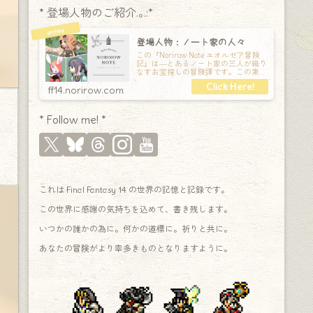
* 登場人物のご紹介.｡.:*
登場人物：ノート家の人々
この『Norirow Note エオルゼア冒険
記』は―とあるノート家の三人が織り
なすお宝探しの冒険譚です。この素敵
な Final Fantasy XIV の世界を旅しな
ff14.norirow.com
* Follow me! *
これは Final Fantasy 14 の世界の記憶と記録です。
この世界に感謝の気持ちを込めて、書き残します。
いつかの誰かの為に。何かの道標に。祈りと共に。
あなたの冒険がより幸多きものとなりますように。