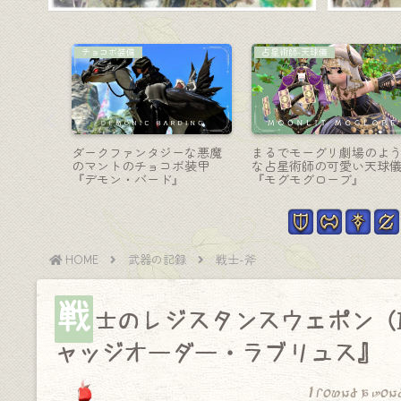
竜騎士-槍
召喚士-魔道書
ムウェポ
木の風合いが優しい双蛇党
召喚士のファントムウェ
態・光るコウ
の長尺二又槍・竜騎士武器
ン (PW) 第一形態・コウモ
トムアン
『グリダニアンキャプテ
が羽ばたく魔道書『ファ
ス』
ン・スピア』
トムペンアンブレー・イ
デックス』
HOME
武器の記録
戦士-斧
戦
士のレジスタンスウェポン（
ャッジオーダー・ラブリュス』
I found a won