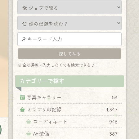
※ 全部選択・入力しなくても検索できるよ！
カテゴリーで探す
写真ギャラリー
53
ミラプリの記録
1,347
コーディネート
946
AF装備
387