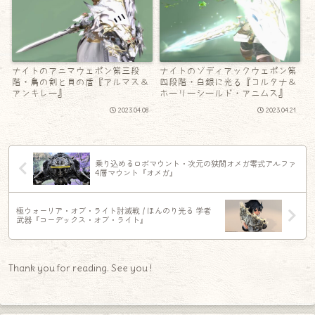
ナイトのアニマウェポン第三段
ナイトのゾディアックウェポン第
階・鳥の剣と貝の盾『アルマス＆
四段階・白銀に光る『コルタナ＆
アンキレー』
ホーリーシールド・アニムス』
2023.04.08
2023.04.21
乗り込めるロボマウント・次元の狭間オメガ零式アルファ
4層マウント『オメガ』
極ウォーリア・オブ・ライト討滅戦 / ほんのり光る 学者
武器『コーデックス・オブ・ライト』
Thank you for reading. See you !