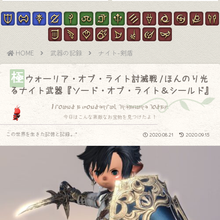
HOME
武器の記録
ナイト-剣盾
極
ウォーリア・オブ・ライト討滅戦 / ほんのり光
るナイト武器『ソード・オブ・ライト＆シールド』
I found a wonderful treasure today.
今日はこんな素敵なお宝物を見つけたよ！
この世界を生きた記憶と記録.｡.:*
2020.08.21
2020.09.15