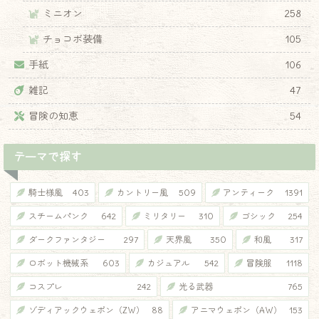
ミニオン
258
チョコボ装備
105
手紙
106
雑記
47
冒険の知恵
54
テーマで探す
騎士様風
403
カントリー風
509
アンティーク
1391
スチームパンク
642
ミリタリー
310
ゴシック
254
ダークファンタジー
297
天界風
350
和風
317
ロボット機械系
603
カジュアル
542
冒険服
1118
コスプレ
242
光る武器
765
ゾディアックウェポン（ZW）
88
アニマウェポン（AW）
153