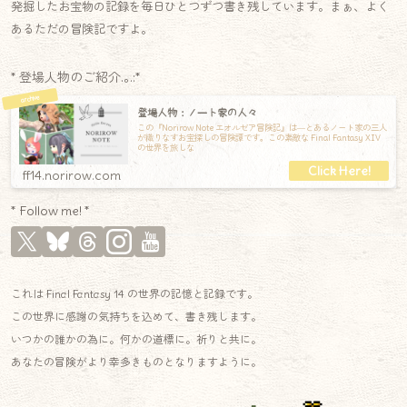
発掘したお宝物の記録を毎日ひとつずつ書き残しています。まぁ、よく
あるただの冒険記ですよ。
* 登場人物のご紹介.｡.:*
登場人物：ノート家の人々
この『Norirow Note エオルゼア冒険記』は―とあるノート家の三人
が織りなすお宝探しの冒険譚です。この素敵な Final Fantasy XIV
の世界を旅しな
ff14.norirow.com
* Follow me! *
これは Final Fantasy 14 の世界の記憶と記録です。
この世界に感謝の気持ちを込めて、書き残します。
いつかの誰かの為に。何かの道標に。祈りと共に。
あなたの冒険がより幸多きものとなりますように。