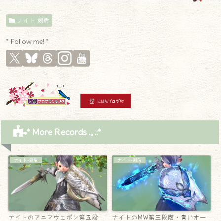
ナイト-剣盾
* Follow me! *
* More Records .｡.:*
ナイト-剣盾
ナイト-剣盾
ナイトのアニマウェポン第五段
ナイトのMW第三段階・青いオー