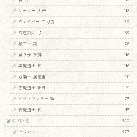
リーパー-大鎌
118
ヴァイパー-二刀流
70
吟遊詩人-弓
139
機工士-銃
176
踊り子-投擲
116
黒魔道士-杖
116
召喚士-魔道書
111
赤魔道士-細剣
91
ピクトマンサー-筆
73
青魔道士-杖
13
仲間たち
840
マウント
477