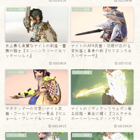
2025.01.29
2023.04.09
ナイト-剣盾
ナイト-剣盾
史上最も美麗なナイトの剣盾・薔
ナイトのAF4武器・羽根が広がる
薇の騎士『エンハンスソード＆リ
変形盾と勇者の剣『セクエンス＆
ッターシルト』
スリヴァーザ』
2020.06.29
2021.12.02
ナイト-剣盾
ナイト-剣盾
サボテンダーの可愛いナイト武
ナイトのゾディアックウェポン第
器・ゴールドソーサー景品『セニ
五段階・黄金に輝く『コルタナ＆
ョール・ブレード＆シールド』
ホーリーシールド・ノウス』
2022.04.23
2023.04.24
ナイト-剣盾
ナイト-剣盾