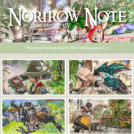
エオルゼア冒険記
* May your Eorzean days be filled with happiness ! :) *
ミラプリの記録
武器の記録
仲間たち
手紙