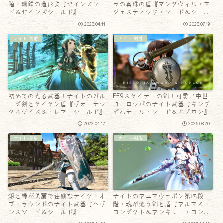
階・鋼鉄の造形美『セインズソー
ラの真珠の盾『マンダヴィル・マ
ド＆セインズシールド』
ジェスティック・ソード＆シール
ド』
2023.04.11
2023.07.19
ナイト-剣盾
ナイト-剣盾
初めての光る武器！ナイトのガル
FF9スタイナーの剣！可愛い中世
ーダ剣とタイタン盾『ヴォーテッ
ヨーロッパのナイト武器『キング
クスゲイズ＆トレマーシールド』
ダムテール・ソード＆ホプロン』
2022.04.12
2025.08.20
ナイト-剣盾
ナイト-剣盾
銀と緑が美麗で荘厳なナイツ・オ
ナイトのアニマウェポン第四段
ブ・ラウンドのナイト武器『ヘヴ
階・魂が通う剣と盾『アルマス・
ンスソード＆シールド』
コンダクト＆アンキレー・コンダ
クト』