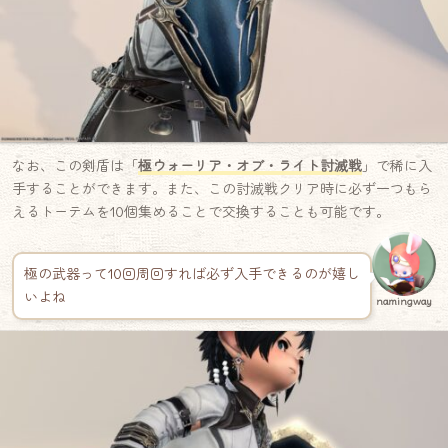
なお、この剣盾は「
極ウォーリア・オブ・ライト討滅戦
」で稀に入
手することができます。また、この討滅戦クリア時に必ず一つもら
えるトーテムを10個集めることで交換することも可能です。
極の武器って10回周回すれば必ず入手できるのが嬉し
いよね
namingway