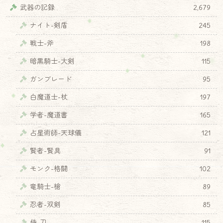
武器の記録
2,679
ナイト-剣盾
245
戦士-斧
198
暗黒騎士-大剣
115
ガンブレード
95
白魔道士-杖
197
学者-魔道書
165
占星術師-天球儀
121
賢者-賢具
91
モンク-格闘
102
竜騎士-槍
89
忍者-双剣
85
侍-刀
115