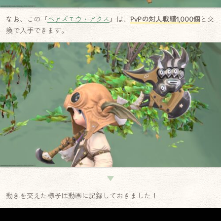
なお、この『
ベアズモウ・アクス
』は、
PvPの対人戦績1,000個
と交
換で入手できます。
▼
動きを交えた様子は動画に記録しておきました！