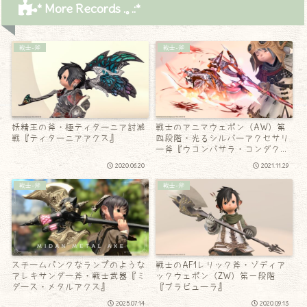
* More Records .｡.:*
戦士-斧
戦士-斧
妖精王の斧・極ティターニア討滅
戦士のアニマウェポン（AW）第
戦『ティターニアアクス』
四段階・光るシルバーアクセサリ
ー斧『ウコンバサラ・コンダク
ト』
2020.06.20
2021.11.29
戦士-斧
戦士-斧
スチームパンクなランプのような
戦士のAF1レリック斧・ゾディア
アレキサンダー斧・戦士武器『ミ
ックウェポン（ZW）第一段階
ダース・メタルアクス』
『ブラビューラ』
2025.07.14
2020.09.13