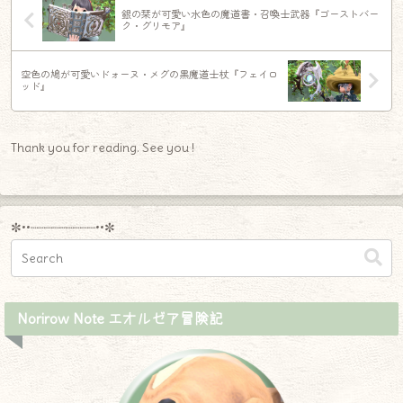
銀の栞が可愛い水色の魔道書・召喚士武器『ゴーストバー
ク・グリモア』
空色の鳩が可愛いドォーヌ・メグの黒魔道士杖『フェイロ
ッド』
Thank you for reading. See you !
✼••┈┈┈┈┈┈┈┈┈••✼
Norirow Note エオルゼア冒険記