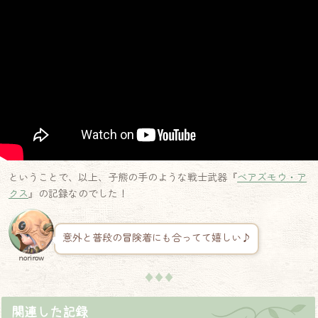
ということで、以上、子熊の手のような戦士武器『
ベアズモウ・ア
クス
』の記録なのでした！
意外と普段の冒険着にも合ってて嬉しい♪
norirow
♦♦♦
関連した記録