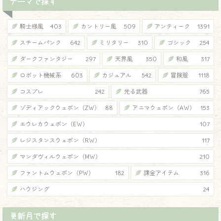
テーマで探す
騎士様風
403
カントリー風
509
アンティーク
1391
スチームパンク
642
ミリタリー
310
ゴシック
254
ダークファンタジー
297
天界風
350
和風
317
ロボット機械系
603
カジュアル
542
冒険服
1118
コスプレ
242
光る武器
765
ゾディアックウェポン（ZW）
88
アニマウェポン（AW）
153
エウレカウェポン（EW）
107
レジスタンスウェポン（RW）
117
マンダヴィルウェポン（MW）
210
ファントムウェポン（PW）
182
課金アイテム
316
ハウジング
24
更新月で探す