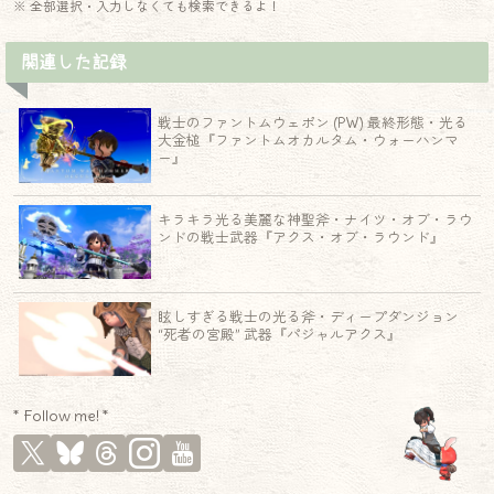
※ 全部選択・入力しなくても検索できるよ！
関連した記録
戦士のファントムウェポン (PW) 最終形態・光る
大金槌『ファントムオカルタム・ウォーハンマ
ー』
キラキラ光る美麗な神聖斧・ナイツ・オブ・ラウ
ンドの戦士武器『アクス・オブ・ラウンド』
眩しすぎる戦士の光る斧・ディープダンジョン
“死者の宮殿” 武器『パジャルアクス』
* Follow me! *