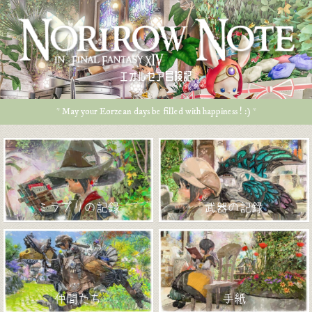
エオルゼア冒険記
* May your Eorzean days be filled with happiness ! :) *
ミラプリの記録
武器の記録
仲間たち
手紙