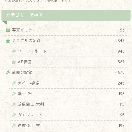
※ 全部選択・入力しなくても検索できるよ！
カテゴリーで探す
写真ギャラリー
53
ミラプリの記録
1,347
コーディネート
946
AF装備
387
武器の記録
2,679
ナイト-剣盾
245
戦士-斧
198
暗黒騎士-大剣
115
ガンブレード
95
白魔道士-杖
197