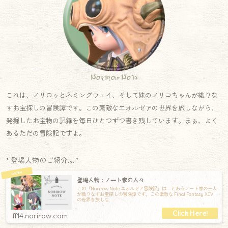
Norirow Note
これは、ノリロゥとネミングウェイ、そして妹のノリコちゃんが織りな
すお宝探しの冒険譚です。この素敵なエオルゼアの世界を旅しながら、
発掘したお宝物の記録を毎日ひとつずつ書き残しています。まぁ、よく
あるただの冒険記ですよ。
* 登場人物のご紹介.｡.:*
登場人物：ノート家の人々
この『Norirow Note エオルゼア冒険記』は―とあるノート家の三人
が織りなすお宝探しの冒険譚です。この素敵な Final Fantasy XIV
の世界を旅しな
ff14.norirow.com