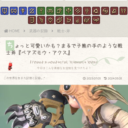
HOME
武器の記録
戦士-斧
ち
ょっと可愛いかも？まるで子熊の手のような戦
士斧『ベアズモウ・アクス』
I found a wonderful treasure today.
今日はこんな素敵なお宝物を見つけたよ！
この世界を生きた記憶と記録.｡.:*
2023.07.03
2024.03.05