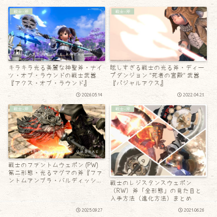
戦士-斧
戦士-斧
キラキラ光る美麗な神聖斧・ナイ
眩しすぎる戦士の光る斧・ディー
ツ・オブ・ラウンドの戦士武器
プダンジョン “死者の宮殿” 武器
『アクス・オブ・ラウンド』
『パジャルアクス』
2026.05.14
2022.04.21
戦士-斧
戦士-斧
戦士のファントムウェポン (PW)
第二形態・光るマグマの斧『ファ
ントムアンブラ・バルディッシ
戦士のレジスタンスウェポン
ュ』
（RW）斧「全形態」の見た目と
入手方法（進化方法）まとめ
2025.09.27
2021.06.26