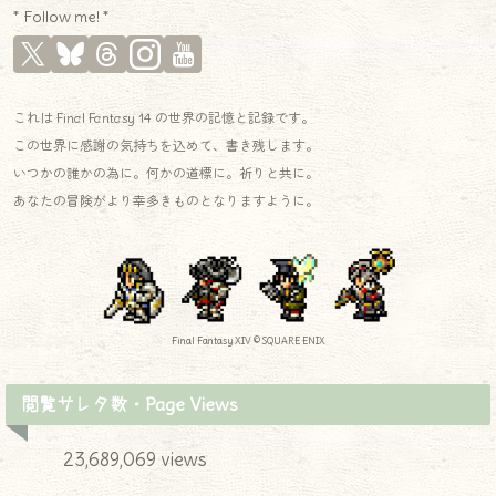
* Follow me! *
これは Final Fantasy 14 の世界の記憶と記録です。
この世界に感謝の気持ちを込めて、書き残します。
いつかの誰かの為に。何かの道標に。祈りと共に。
あなたの冒険がより幸多きものとなりますように。
Final Fantasy XIV © SQUARE ENIX
閲覧サレタ数・Page Views
23,689,069 views