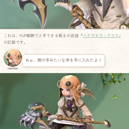
これは、PvP報酬で入手できる戦士の武器『
ベアズモウ・アクス
』
の記録です。
おぉ、熊の手みたいな斧を手に入れたよ！
norirow