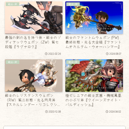
戦士-斧
戦士-斧
最強の剣の名を持つ斧・戦士のゾ
戦士のファントムウェポン (PW)
ディアックウェポン（ZW）第七
最終形態・光る大金槌『ファント
段階『ラグナロク』
ムオカルタム・ウォーハンマー』
2022.02.26
2026.08.07
戦士-斧
戦士-斧
戦士のレジスタンスウェポン
極ゼレニアの戦士武器・機械鳳凰
（RW）第二形態・光る円月斧
の小ぶり斧『クイーンズナイト・
『スカルレンダー・リコレクショ
バルディッシュ』
ン』
2020.12.08
2026.06.02