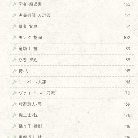
学者-魔道書
165
占星術師-天球儀
121
賢者-賢具
91
モンク-格闘
102
竜騎士-槍
89
忍者-双剣
85
侍-刀
115
リーパー-大鎌
118
ヴァイパー-二刀流
70
吟遊詩人-弓
139
機工士-銃
176
踊り子-投擲
116
黒魔道士-杖
116