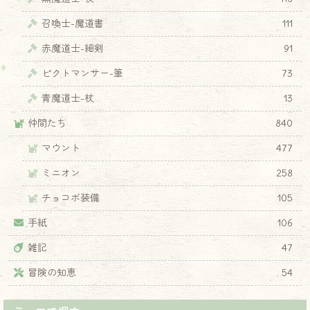
召喚士-魔道書
111
赤魔道士-細剣
91
ピクトマンサー-筆
73
青魔道士-杖
13
仲間たち
840
マウント
477
ミニオン
258
チョコボ装備
105
手紙
106
雑記
47
冒険の知恵
54