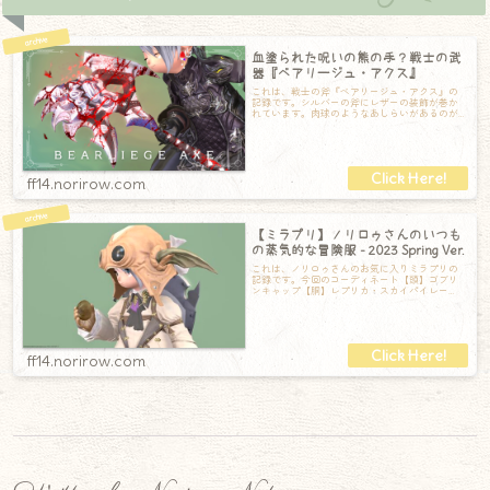
血塗られた呪いの熊の手？戦士の武
器『ベアリージュ・アクス』
これは、戦士の斧『ベアリージュ・アクス』の
記録です。シルバーの斧にレザーの装飾が巻か
れています。肉球のようなあしらいがあるのが
ちょっと可愛らしい？上から見ると、ちゃんと
ff14.norirow.com
【ミラプリ】ノリロゥさんのいつも
の蒸気的な冒険服 - 2023 Spring Ver.
これは、ノリロゥさんのお気に入りミラプリの
記録です。今回のコーディネート【頭】ゴブリ
ンキャップ【胴】レプリカ・スカイパイレー
ツ・キャスターコート（ゴブリンブラウン）
【手
ff14.norirow.com