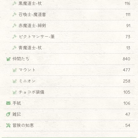
黒魔道士-杖
116
召喚士-魔道書
111
赤魔道士-細剣
91
ピクトマンサー-筆
73
青魔道士-杖
13
仲間たち
840
マウント
477
ミニオン
258
チョコボ装備
105
手紙
106
雑記
47
冒険の知恵
54