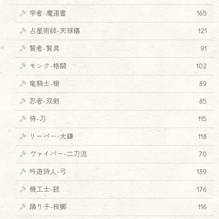
学者-魔道書
165
占星術師-天球儀
121
賢者-賢具
91
モンク-格闘
102
竜騎士-槍
89
忍者-双剣
85
侍-刀
115
リーパー-大鎌
118
ヴァイパー-二刀流
70
吟遊詩人-弓
139
機工士-銃
176
踊り子-投擲
116