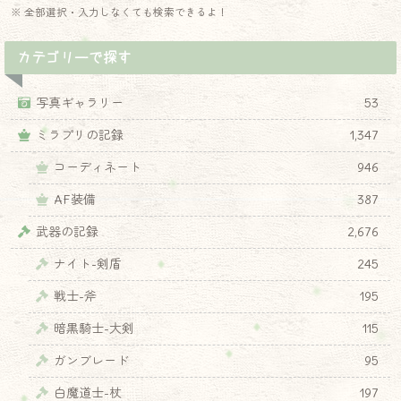
※ 全部選択・入力しなくても検索できるよ！
カテゴリーで探す
写真ギャラリー
53
ミラプリの記録
1,347
コーディネート
946
AF装備
387
武器の記録
2,676
ナイト-剣盾
245
戦士-斧
195
暗黒騎士-大剣
115
ガンブレード
95
白魔道士-杖
197