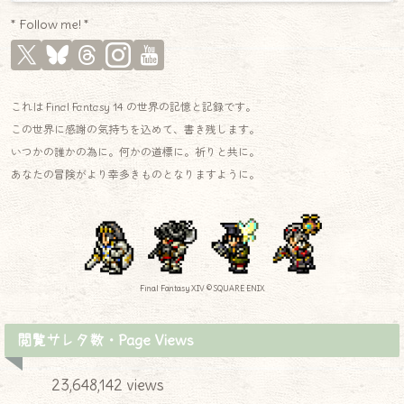
* Follow me! *
これは Final Fantasy 14 の世界の記憶と記録です。
この世界に感謝の気持ちを込めて、書き残します。
いつかの誰かの為に。何かの道標に。祈りと共に。
あなたの冒険がより幸多きものとなりますように。
Final Fantasy XIV © SQUARE ENIX
閲覧サレタ数・Page Views
23,648,142 views