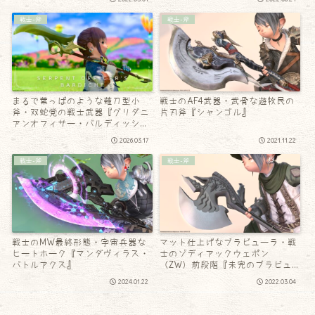
戦士-斧
戦士-斧
まるで葉っぱのような薙刀型小
戦士のAF4武器・武骨な遊牧民の
斧・双蛇党の戦士武器『グリダニ
片刃斧『シャンゴル』
アンオフィサー・バルディッシ
ュ』
2026.03.17
2021.11.22
戦士-斧
戦士-斧
戦士のMW最終形態・宇宙兵器な
マット仕上げなブラビューラ・戦
ヒートホーク『マンダヴィラス・
士のゾディアックウェポン
バトルアクス』
（ZW）前段階『未完のブラビュ
ーラ』
2024.01.22
2022.03.04