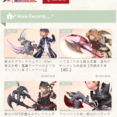
* More Records .｡.:*
戦士-斧
戦士-斧
戦士のエウレカウェポン（EW）
ツクヨミの光る戦士武器・満月の
第五形態・魔導アーマーのような
オシャレな和風斧『月読命大斧
カッコいい斧『シャマシュ』
【輝】』
2021.10.01
2022.03.26
戦士-斧
戦士-斧
戦士のAF3武器＆エウレカウェポ
アルバートの斧・戦士のゾディア