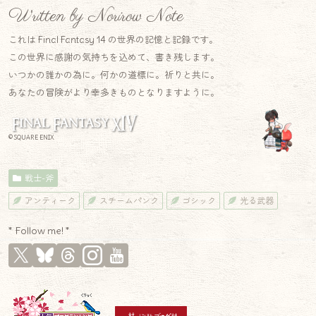
Written by Norirow Note
これは Final Fantasy 14 の世界の記憶と記録です。
この世界に感謝の気持ちを込めて、書き残します。
いつかの誰かの為に。何かの道標に。祈りと共に。
あなたの冒険がより幸多きものとなりますように。
© SQUARE ENIX
戦士-斧
アンティーク
スチームパンク
ゴシック
光る武器
* Follow me! *