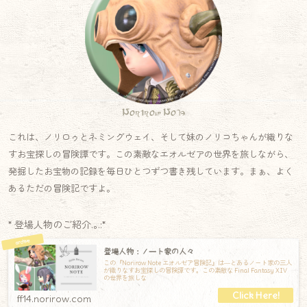
Norirow Note
これは、ノリロゥとネミングウェイ、そして妹のノリコちゃんが織りな
すお宝探しの冒険譚です。この素敵なエオルゼアの世界を旅しながら、
発掘したお宝物の記録を毎日ひとつずつ書き残しています。まぁ、よく
あるただの冒険記ですよ。
* 登場人物のご紹介.｡.:*
登場人物：ノート家の人々
この『Norirow Note エオルゼア冒険記』は―とあるノート家の三人
が織りなすお宝探しの冒険譚です。この素敵な Final Fantasy XIV
の世界を旅しな
ff14.norirow.com