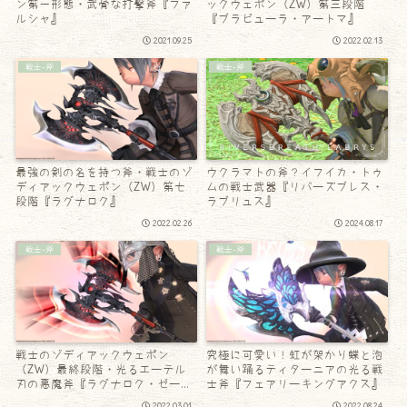
ン第一形態・武骨な打撃斧『ファ
ックウェポン（ZW）第三段階
ルシャ』
『ブラビューラ・アートマ』
2021.09.25
2022.02.13
戦士-斧
戦士-斧
最強の剣の名を持つ斧・戦士のゾ
ウクラマトの斧？イフイカ・トゥ
ディアックウェポン（ZW）第七
ムの戦士武器『リバーズブレス・
段階『ラグナロク』
ラブリュス』
2022.02.26
2024.08.17
戦士-斧
戦士-斧
戦士のゾディアックウェポン
究極に可愛い！虹が架かり蝶と泡
（ZW）最終段階・光るエーテル
が舞い踊るティターニアの光る戦
刃の悪魔斧『ラグナロク・ゼー
士斧『フェアリーキングアクス』
タ』
2022.03.01
2022.08.24