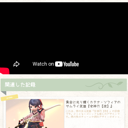
関連した記録
黄金に光り輝くカタナ・ソフィアの
サムライ武器『女神刀【改】』
これは、侍の光る武器『女神刀【改】』の記録
です。どことなくゴシックな感じのデザインで
す。柄の先のチャームや鍔のデザインがオシャ
レ。そして、抜刀すると光ります！刀身には豪