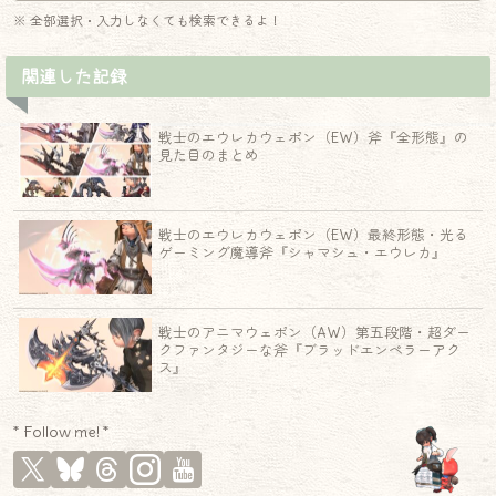
※ 全部選択・入力しなくても検索できるよ！
関連した記録
戦士のエウレカウェポン（EW）斧『全形態』の
見た目のまとめ
戦士のエウレカウェポン（EW）最終形態・光る
ゲーミング魔導斧『シャマシュ・エウレカ』
戦士のアニマウェポン（AW）第五段階・超ダー
クファンタジーな斧『ブラッドエンペラーアク
ス』
* Follow me! *