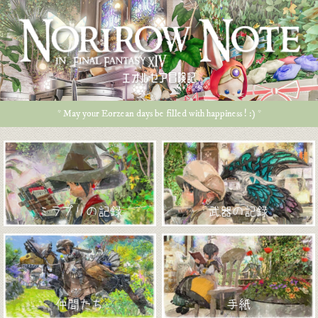
エオルゼア冒険記
* May your Eorzean days be filled with happiness ! :) *
ミラプリの記録
武器の記録
仲間たち
手紙