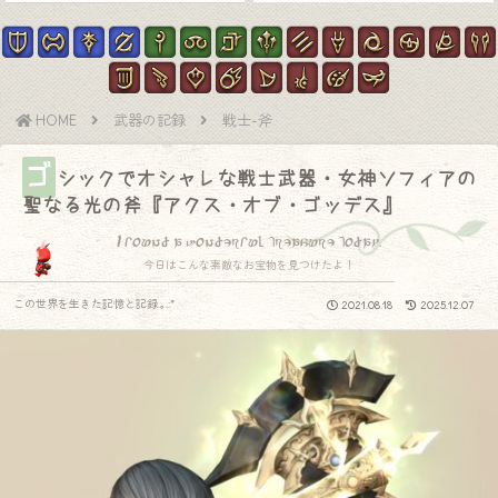
HOME
武器の記録
戦士-斧
ゴ
シックでオシャレな戦士武器・女神ソフィアの
聖なる光の斧『アクス・オブ・ゴッデス』
I found a wonderful treasure today.
今日はこんな素敵なお宝物を見つけたよ！
この世界を生きた記憶と記録.｡.:*
2021.08.18
2025.12.07