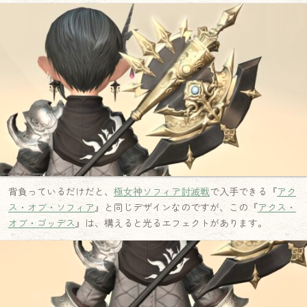
背負っているだけだと、
極女神ソフィア討滅戦
で入手できる『
アク
ス・オブ・ソフィア
』と同じデザインなのですが、この『
アクス・
オブ・ゴッデス
』は、構えると光るエフェクトがあります。