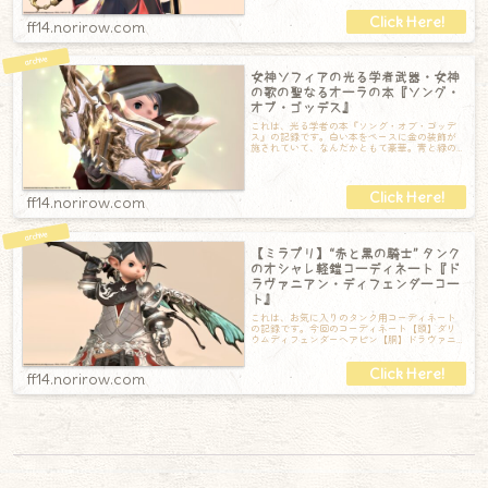
ff14.norirow.com
女神ソフィアの光る学者武器・女神
の歌の聖なるオーラの本『ソング・
オブ・ゴッデス』
これは、光る学者の本『ソング・オブ・ゴッデ
ス』の記録です。白い本をベースに金の装飾が
施されていて、なんだかともて豪華。青と緑の
宝石が少し可愛らしさを加えてくれています。
ff14.norirow.com
【ミラプリ】“赤と黒の騎士” タンク
のオシャレ軽鎧コーディネート『ド
ラヴァニアン・ディフェンダーコー
ト』
これは、お気に入りのタンク用コーディネート
の記録です。今回のコーディネート【頭】ダリ
ウムディフェンダーヘアピン【胴】ドラヴァニ
アン・ディフェンダーコート【手】エアルーム
ff14.norirow.com