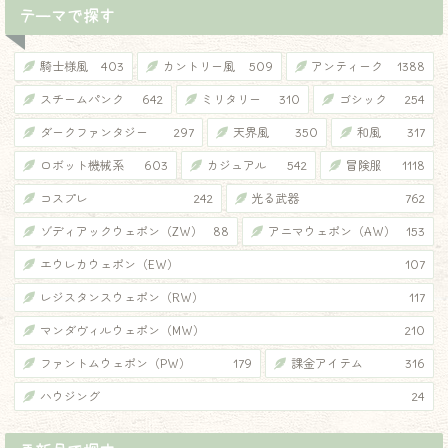
テーマで探す
騎士様風
403
カントリー風
509
アンティーク
1388
スチームパンク
642
ミリタリー
310
ゴシック
254
ダークファンタジー
297
天界風
350
和風
317
ロボット機械系
603
カジュアル
542
冒険服
1118
コスプレ
242
光る武器
762
ゾディアックウェポン（ZW）
88
アニマウェポン（AW）
153
エウレカウェポン（EW）
107
レジスタンスウェポン（RW）
117
マンダヴィルウェポン（MW）
210
ファントムウェポン（PW）
179
課金アイテム
316
ハウジング
24