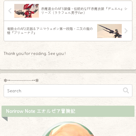
赤魔道士のAF3装備・伝統的なFF赤魔衣装『デュエル』シ
リーズ（ララフェル男子Ver.）
竜騎士のAF2武器＆アニマウェポン第一段階・二又の龍の
槍『ブリューナク』
Thank you for reading. See you !
✼••┈┈┈┈┈┈┈┈┈••✼
Norirow Note エオルゼア冒険記