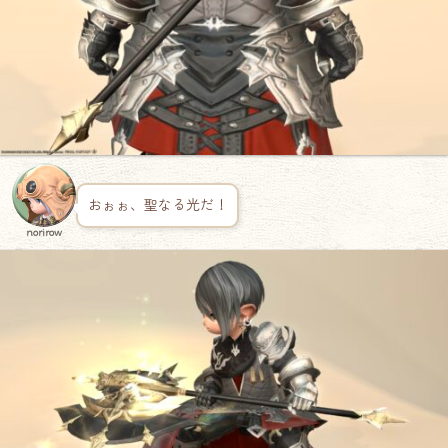
おぉぉ、聖なる光だ！
norirow