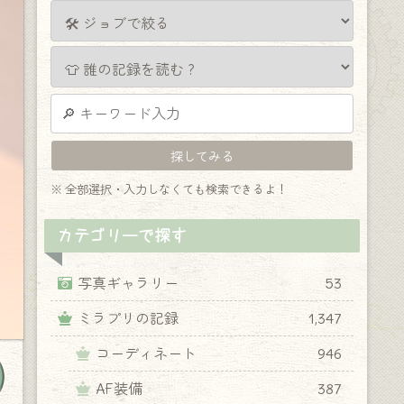
※ 全部選択・入力しなくても検索できるよ！
カテゴリーで探す
写真ギャラリー
53
ミラプリの記録
1,347
コーディネート
946
AF装備
387