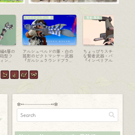
学者-魔道書
踊り子-投擲
写真ギャ
学者のエウレカウェポン
踊り子のファントムウェポ
【写真ギ
（EW）魔道書「全段階」の
ン (PW) 最終形態・光る鳳凰
月の思い
見た目まとめ
の扇子『ファントムオカル
とめ！
タム・ファン』
✼••┈┈┈┈┈┈┈┈┈••✼