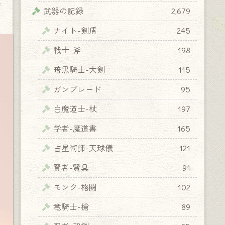
y
武器の記録
2,679
ナイト-剣盾
245
戦士-斧
198
暗黒騎士-大剣
115
ガンブレード
95
白魔道士-杖
197
学者-魔道書
165
占星術師-天球儀
121
賢者-賢具
91
モンク-格闘
102
竜騎士-槍
89