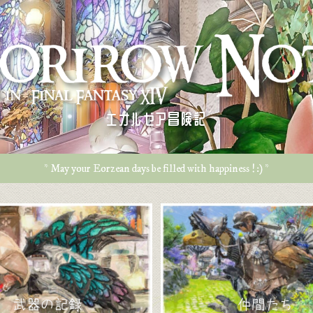
エオルゼア冒険記
* May your Eorzean days be filled with happiness ! :) *
武器の記録
仲間たち