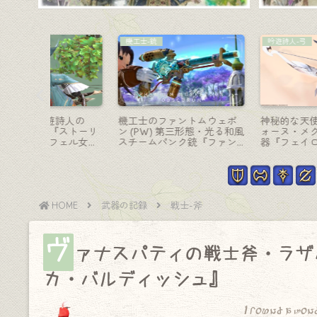
賢者-賢具
ガンブレード
筆・白の
ちょっぴりスチームパンク
ヒートホーク的な電熱式
サー武器
な賢者武器・バブイルの塔
ンブレード『トロパイオ
ドブラ
『インペリアル・マジテッ
ス・バヨネット』
ボ)
クウィング』
HOME
武器の記録
戦士-斧
ヴ
ァナスパティの戦士斧・ラザ
カ・バルディッシュ』
I found a won