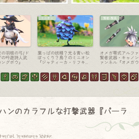
マウント
マウント
ガ
黄金の鎧を纏った炎鬣の馬
カマキリの機械兵器！？ロ
マウント・牙狼GAROコラ
ボットマウント『魔導スラ
ボ『轟天』
ッシャー』
ハンのカラフルな打撃武器『パーラ
derful treasure today.