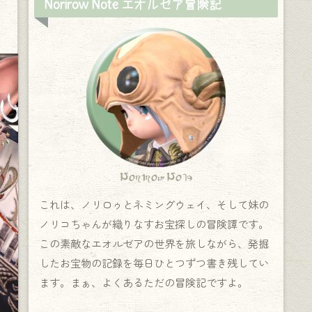
Norirow Note エオルゼア冒険記
Norirow Note
これは、ノリロゥとネミングウェイ、そして妹の
ノリコちゃんが織りなすお宝探しの冒険譚です。
この素敵なエオルゼアの世界を旅しながら、発掘
したお宝物の記録を毎日ひとつずつ書き残してい
ます。まぁ、よくあるただの冒険記ですよ。