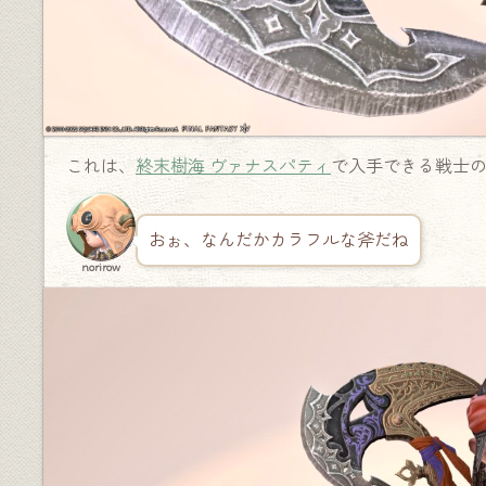
これは、
終末樹海 ヴァナスパティ
で入手できる戦士
おぉ、なんだかカラフルな斧だね
norirow