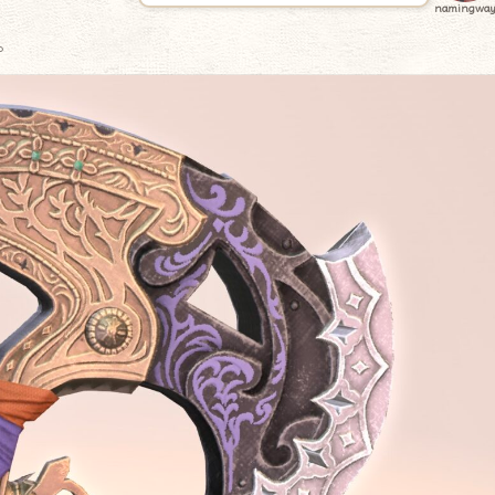
namingwa
。