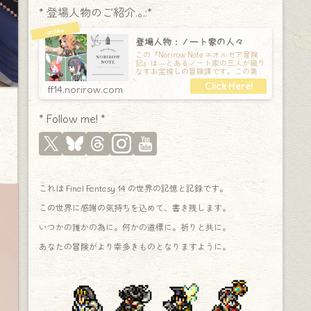
* 登場人物のご紹介.｡.:*
登場人物：ノート家の人々
この『Norirow Note エオルゼア冒険
記』は―とあるノート家の三人が織り
なすお宝探しの冒険譚です。この素敵
な Final Fantasy XIV の世界を旅しな
ff14.norirow.com
* Follow me! *
これは Final Fantasy 14 の世界の記憶と記録です。
この世界に感謝の気持ちを込めて、書き残します。
いつかの誰かの為に。何かの道標に。祈りと共に。
あなたの冒険がより幸多きものとなりますように。