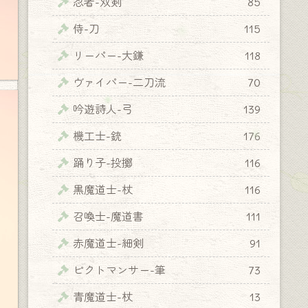
忍者-双剣
85
侍-刀
115
リーパー-大鎌
118
ヴァイパー-二刀流
70
吟遊詩人-弓
139
機工士-銃
176
踊り子-投擲
116
黒魔道士-杖
116
召喚士-魔道書
111
赤魔道士-細剣
91
ピクトマンサー-筆
73
青魔道士-杖
13