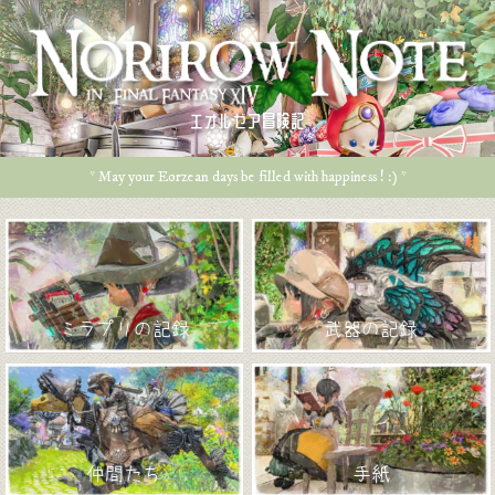
エオルゼア冒険記
* May your Eorzean days be filled with happiness ! :) *
ミラプリの記録
武器の記録
仲間たち
手紙