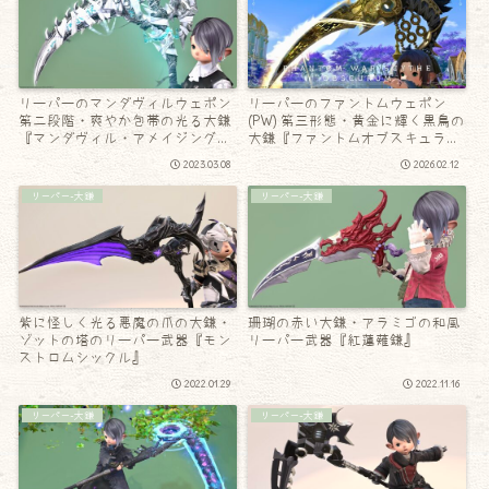
リーパーのマンダヴィルウェポン
リーパーのファントムウェポン
第二段階・爽やか包帯の光る大鎌
(PW) 第三形態・黄金に輝く黒鳥の
『マンダヴィル・アメイジング・
大鎌『ファントムオブスキュラ
サイズ』
ム・ウォーサイズ』
2023.03.08
2026.02.12
リーパー-大鎌
リーパー-大鎌
紫に怪しく光る悪魔の爪の大鎌・
珊瑚の赤い大鎌・アラミゴの和風
ゾットの塔のリーパー武器『モン
リーパー武器『紅蓮薙鎌』
ストロムシックル』
2022.01.29
2022.11.16
リーパー-大鎌
リーパー-大鎌