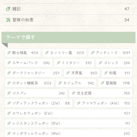
雑記
47
冒険の知恵
54
テーマで探す
騎士様風
403
カントリー風
509
アンティーク
1391
スチームパンク
642
ミリタリー
310
ゴシック
254
ダークファンタジー
297
天界風
350
和風
317
ロボット機械系
603
カジュアル
542
冒険服
1118
コスプレ
242
光る武器
765
ゾディアックウェポン（ZW）
88
アニマウェポン（AW）
153
エウレカウェポン（EW）
107
レジスタンスウェポン（RW）
117
マンダヴィルウェポン（MW）
210