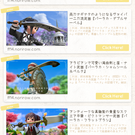
ff14.norirow.com
両刀ナギナタのようになるヴァイパ
ー二刀流武器『パーラカ・ダブルサ
ーベル』
これは、終末樹海 ヴァナスパティで入手できる
ヴァイパーの武器『パーラカ・ダブルサーベ
ル』の記録です。湾曲したシンプルな造形の剣
です。刀身と刃部分のシルバーの色が少し違う
ff14.norirow.com
アラビアンで可愛い湾曲剣と盾・ナ
イト武器『パーラカ・シャムシール
＆ペルタ』
これは、終末樹海 ヴァナスパティ（85ID）で入
手できるナイトの武器『パーラカ・シャムシー
ル』＆『パーラカ・ペルタ』の記録です。剣は
刀身が湾曲しているシャムシール。剣先
ff14.norirow.com
アンティークな真鍮製の貴重なスク
エア平筆・ピクトマンサー武器『パ
ーラカ・フラットブラシ』
これは、終末樹海 ヴァナスパティのピクトマン
サー武器『パーラカ・フラットブラシ』の記録
です。全体的にゴールドで高級感のあるアンテ
ィークな雰囲気の平筆です。筆先だけちょっ