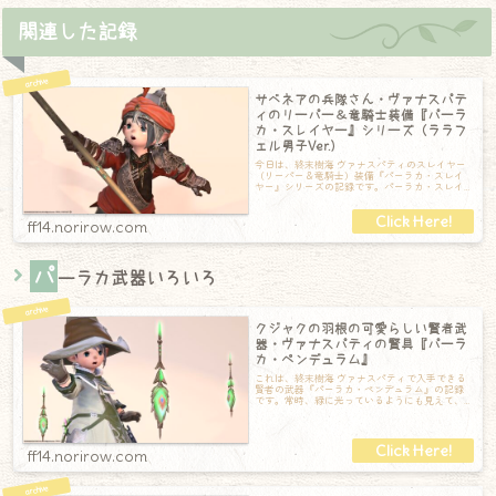
関連した記録
サベネアの兵隊さん・ヴァナスパテ
ィのリーパー＆竜騎士装備『パーラ
カ・スレイヤー』シリーズ（ララフ
ェル男子Ver.）
今日は、終末樹海 ヴァナスパティのスレイヤー
（リーパー＆竜騎士）装備『パーラカ・スレイ
ヤー』シリーズの記録です。パーラカ・スレイ
ヤーシリーズ【頭】パーラカ・スレイヤーヘ
ff14.norirow.com
パ
ーラカ武器いろいろ
クジャクの羽根の可愛らしい賢者武
器・ヴァナスパティの賢具『パーラ
カ・ペンデュラム』
これは、終末樹海 ヴァナスパティで入手できる
賢者の武器『パーラカ・ペンデュラム』の記録
です。常時、緑に光っているようにも見えて、
とても綺麗です。まるでクジャクの羽根のよ
ff14.norirow.com