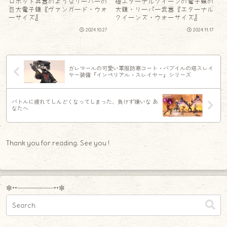
ロボット兵器のようなリーパーの
極エターナルクイーンの電子蝶の
巨大電子鎌『ヴァンガード・ウォ
大鎌・リーパー武器『エターナル
ーサイズ』
クイーンズ・ウォーサイズ』
2024.10.27
2024.11.17
ガレマールの可愛い軍服防寒コート・バブイルの塔スレイ
ヤー装備『インペリアル・スレイヤー』シリーズ
バトルに疲れてしんどくなってしまった、負けず嫌いな あ
なたへ
Thank you for reading. See you !
✼••┈┈┈┈┈┈┈┈┈••✼