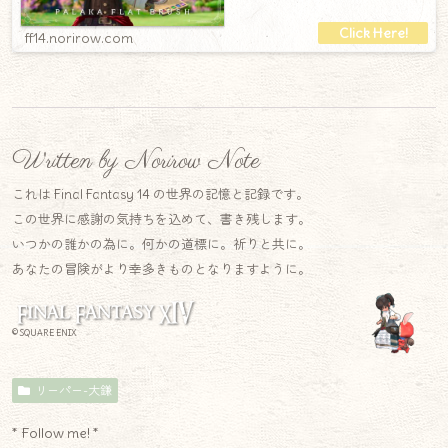
ff14.norirow.com
Written by Norirow Note
これは Final Fantasy 14 の世界の記憶と記録です。
この世界に感謝の気持ちを込めて、書き残します。
いつかの誰かの為に。何かの道標に。祈りと共に。
あなたの冒険がより幸多きものとなりますように。
© SQUARE ENIX
リーパー-大鎌
* Follow me! *