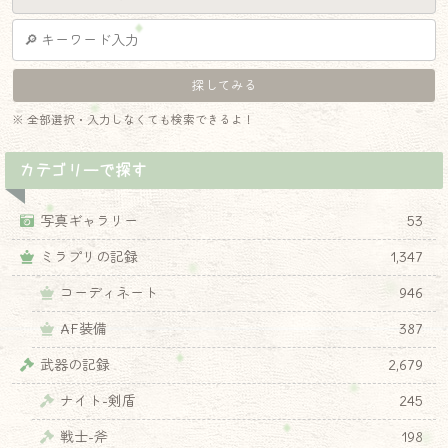
※ 全部選択・入力しなくても検索できるよ！
カテゴリーで探す
写真ギャラリー
53
ミラプリの記録
1,347
コーディネート
946
AF装備
387
武器の記録
2,679
ナイト-剣盾
245
戦士-斧
198