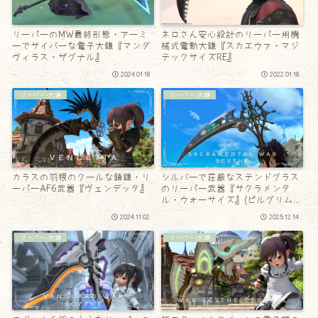
リーパーのMW最終形態・アーミ
ネロさん安心設計のリーパー用機
ーでサイバーな電子大鎌『マンダ
械式電動大鎌『スカエウァ・マジ
ヴィラス・ザグナル』
テックサイズRE』
2024.01.18
2022.01.18
リーパー-大鎌
リーパー-大鎌
カラスの羽根のクールな鎖鎌・リ
シルバーで荘厳なステンドグラス
ーパーAF6武器『ヴェンデッタ』
のリーパー武器『サクラメンタ
ル・ウォーサイズ』(ピルグリムト
ラバース)
2024.11.02
2025.12.14
リーパー-大鎌
リーパー-大鎌