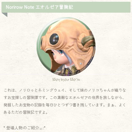
Norirow Note エオルゼア冒険記
Norirow Note
これは、ノリロゥとネミングウェイ、そして妹のノリコちゃんが織りな
すお宝探しの冒険譚です。この素敵なエオルゼアの世界を旅しながら、
発掘したお宝物の記録を毎日ひとつずつ書き残しています。まぁ、よく
あるただの冒険記ですよ。
* 登場人物のご紹介.｡.:*