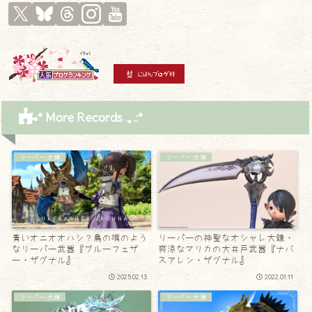
* More Records .｡.:*
リーパー-大鎌
リーパー-大鎌
青いオニオオハシ？鳥の嘴のよう
リーパーの神聖なオシャレ大鎌・
なリーパー武器『ブルーフェザ
爽涼なマリカの大井戸武器『ナバ
ー・ザグナル』
スアレン・ザグナル』
2025.02.13
2022.01.11
リーパー-大鎌
リーパー-大鎌