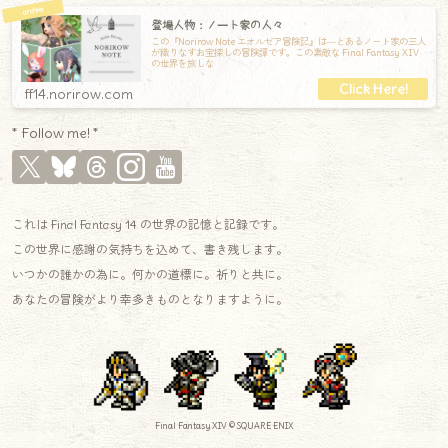
登場人物：ノート家の人々
この『Norirow Note エオルゼア冒険記』は―とあるノート家の三人
が織りなすお宝探しの冒険譚です。この素敵な Final Fantasy XIV
の世界を旅しな
ff14.norirow.com
* Follow me! *
これは Final Fantasy 14 の世界の記憶と記録です。
この世界に感謝の気持ちを込めて、書き残します。
いつかの誰かの為に。何かの道標に。祈りと共に。
あなたの冒険がより幸多きものとなりますように。
Final Fantasy XIV © SQUARE ENIX