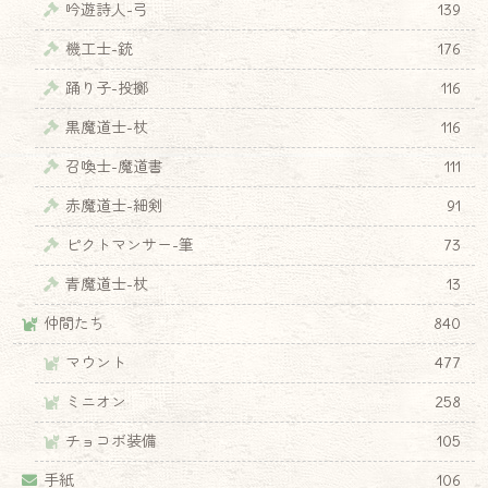
吟遊詩人-弓
139
機工士-銃
176
踊り子-投擲
116
黒魔道士-杖
116
召喚士-魔道書
111
赤魔道士-細剣
91
ピクトマンサー-筆
73
青魔道士-杖
13
仲間たち
840
マウント
477
ミニオン
258
チョコボ装備
105
手紙
106