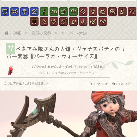
HOME
武器の記録
リーパー-大鎌
サ
ベネア兵隊さんの大鎌・ヴァナスパティのリー
パー武器『パーラカ・ウォーサイズ』
I found a wonderful treasure today.
今日はこんな素敵なお宝物を見つけたよ！
この世界を生きた記憶と記録.｡.:*
2022.02.05
2026.03.13