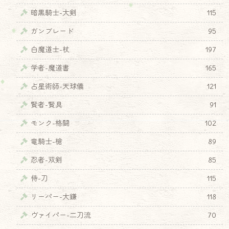
暗黒騎士-大剣
115
ガンブレード
95
白魔道士-杖
197
学者-魔道書
165
占星術師-天球儀
121
賢者-賢具
91
モンク-格闘
102
竜騎士-槍
89
忍者-双剣
85
侍-刀
115
リーパー-大鎌
118
ヴァイパー-二刀流
70