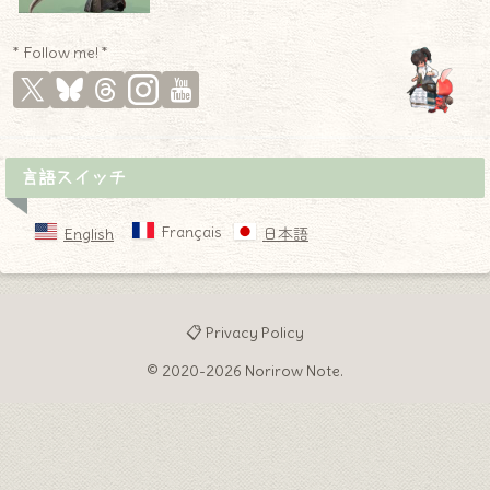
* Follow me! *
言語スイッチ
Français
English
日本語
📋 Privacy Policy
© 2020-2026 Norirow Note.