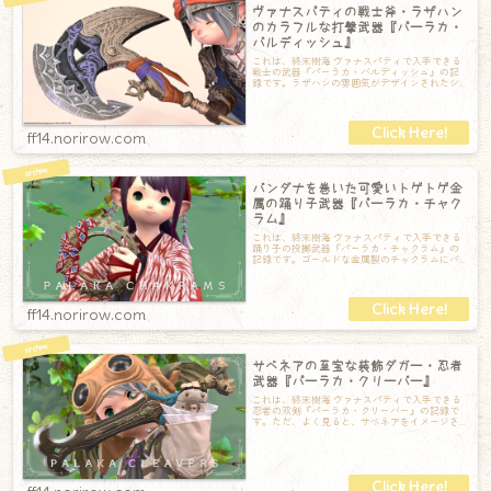
ヴァナスパティの戦士斧・ラザハン
のカラフルな打撃武器『パーラカ・
バルディッシュ』
これは、終末樹海 ヴァナスパティで入手できる
戦士の武器『パーラカ・バルディッシュ』の記
録です。ラザハンの雰囲気がデザインされたシ
ンプルな斧です。平べったい形状が意外と珍
ff14.norirow.com
バンダナを巻いた可愛いトゲトゲ金
属の踊り子武器『パーラカ・チャク
ラム』
これは、終末樹海 ヴァナスパティで入手できる
踊り子の投擲武器『パーラカ・チャクラム』の
記録です。ゴールドな金属製のチャクラムにバ
ンダナのようなものが巻かれています。よく
ff14.norirow.com
サベネアの至宝な装飾ダガー・忍者
武器『パーラカ・クリーバー』
これは、終末樹海 ヴァナスパティで入手できる
忍者の双剣『パーラカ・クリーバー』の記録で
す。ただ、よく見ると、サベネアをイメージさ
せるオシャレな装飾が施されているのがわか