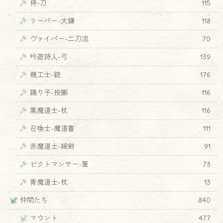
侍-刀
115
リーパー-大鎌
118
ヴァイパー-二刀流
70
吟遊詩人-弓
139
機工士-銃
176
踊り子-投擲
116
黒魔道士-杖
116
召喚士-魔道書
111
赤魔道士-細剣
91
ピクトマンサー-筆
73
青魔道士-杖
13
仲間たち
840
マウント
477