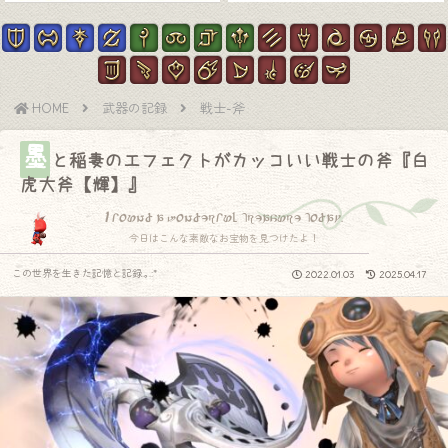
HOME
武器の記録
戦士-斧
墨
と稲妻のエフェクトがカッコいい戦士の斧『白
虎大斧【輝】』
I found a wonderful treasure today.
今日はこんな素敵なお宝物を見つけたよ！
この世界を生きた記憶と記録.｡.:*
2022.01.03
2025.04.17