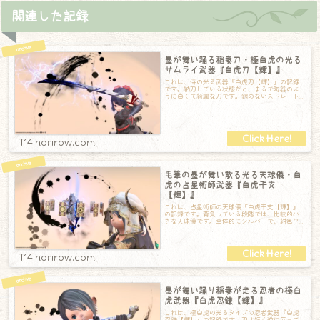
関連した記録
墨が舞い踊る稲妻刀・極白虎の光る
サムライ武器『白虎刀【輝】』
これは、侍の光る武器『白虎刀【輝】』の記録
です。納刀している状態だと、まるで陶器のよ
うに白くて綺麗な刀です。鍔のないストレート
なデザインなので、ちょっと洋風なイメージも
ff14.norirow.com
毛筆の墨が舞い散る光る天球儀・白
虎の占星術師武器『白虎干支
【輝】』
これは、占星術師の天球儀『白虎干支【輝】』
の記録です。背負っている段階では、比較的小
さな天球儀です。全体的にシルバーで、紺色？
紫色？のベース色が高級感をプラスしてくれて
ff14.norirow.com
墨が舞い踊り稲妻が走る忍者の極白
虎武器『白虎忍鎌【輝】』
これは、極白虎の光るタイプの忍者武器『白虎
忍鎌【輝】』の記録です。刃は短く逆に反って