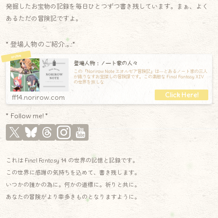
発掘したお宝物の記録を毎日ひとつずつ書き残しています。まぁ、よく
あるただの冒険記ですよ。
* 登場人物のご紹介.｡.:*
登場人物：ノート家の人々
この『Norirow Note エオルゼア冒険記』は―とあるノート家の三人
が織りなすお宝探しの冒険譚です。この素敵な Final Fantasy XIV
の世界を旅しな
ff14.norirow.com
* Follow me! *
これは Final Fantasy 14 の世界の記憶と記録です。
この世界に感謝の気持ちを込めて、書き残します。
いつかの誰かの為に。何かの道標に。祈りと共に。
あなたの冒険がより幸多きものとなりますように。