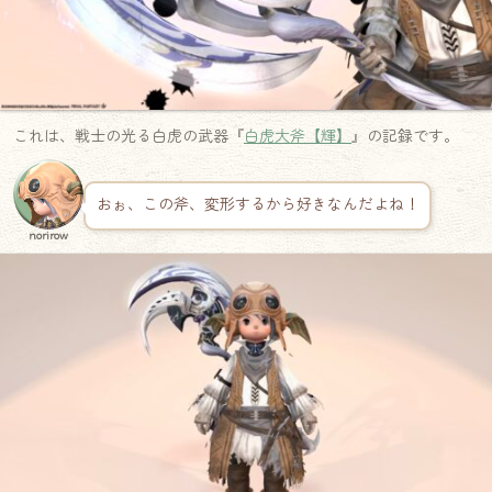
これは、戦士の光る白虎の武器『
白虎大斧【輝】
』の記録です。
おぉ、この斧、変形するから好きなんだよね！
norirow