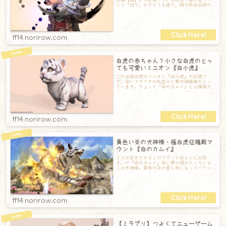
いて「刈り」やすそうな造り。柄の先は白虎の
顔がモチーフにっているようです。刃はオリエ
ff14.norirow.com
白虎の赤ちゃん？小さな白虎のとっ
ても可愛いミニオン『白小虎』
これは極白虎のミニオン『白小虎』の記録で
す。白いフサフサの毛並みに青の縞模様が入っ
ています。ちょっと『白のカムイ』とも模様が
似ている虎の赤ちゃんです。▼ 白のカムイ尻尾
ff14.norirow.com
黄色い炎の犬神様・極白虎征魂戦マ
ウント『白のカムイ』
イヌが好きだからこのマウントほんとに大好
き。☞『白のカムイ』白に青の縞が入っている
この犬神様。黄色の炎が差し色になってバラン
ス良く、とてもお気に入りの子です。ちょっぴ
り
ff14.norirow.com
【ミラプリ】つよくてニューゲーム