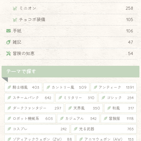
ミニオン
258
チョコボ装備
105
手紙
106
雑記
47
冒険の知恵
54
テーマで探す
騎士様風
403
カントリー風
509
アンティーク
1391
スチームパンク
642
ミリタリー
310
ゴシック
254
ダークファンタジー
297
天界風
350
和風
317
ロボット機械系
603
カジュアル
542
冒険服
1118
コスプレ
242
光る武器
765
ゾディアックウェポン（ZW）
88
アニマウェポン（AW）
153