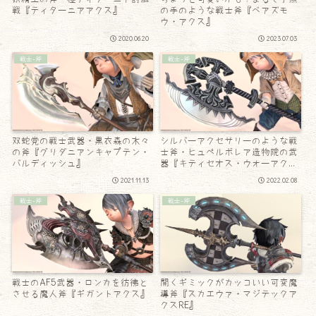
戦『ティターニアアクス』
の手のような戦士斧『ベアズモ
ウ・アクス』
2020.06.20
2023.07.03
戦士-斧
戦士-斧
双蛇党の戦士武器・黒衣森の木々
シルバーアクセサリーのような戦
の斧『グリダニアンキャプテン・
士斧・ヒュペルボレア造物院の武
バルディッシュ』
器『キティセオス・ウォーアク
ス』
2021.11.13
2022.02.08
戦士-斧
戦士-斧
戦士のAF5武器・ロンカを彷彿と
開くギミックがカッコいい可変魔
させる魔人斧『ギガントアクス』
導斧『スカエウァ・マジテックア
クスRE』