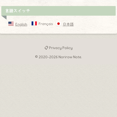
言語スイッチ
Français
English
日本語
📋 Privacy Policy
© 2020-2026 Norirow Note.