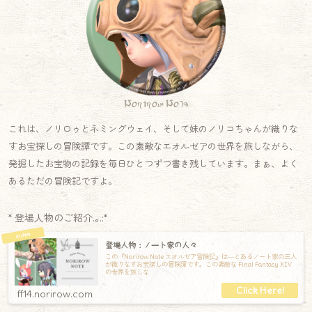
Norirow Note
これは、ノリロゥとネミングウェイ、そして妹のノリコちゃんが織りな
すお宝探しの冒険譚です。この素敵なエオルゼアの世界を旅しながら、
発掘したお宝物の記録を毎日ひとつずつ書き残しています。まぁ、よく
あるただの冒険記ですよ。
* 登場人物のご紹介.｡.:*
登場人物：ノート家の人々
この『Norirow Note エオルゼア冒険記』は―とあるノート家の三人
が織りなすお宝探しの冒険譚です。この素敵な Final Fantasy XIV
の世界を旅しな
ff14.norirow.com