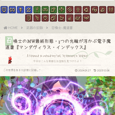
HOME
武器の記録
召喚士-魔道書
召
喚士のMW最終形態・3つの光輪が浮かぶ電子魔
道書『マンダヴィラス・インデックス』
I found a wonderful treasure today.
今日はこんな素敵なお宝物を見つけたよ！
この世界を生きた記憶と記録.｡.:*
2024.01.27
2025.12.06