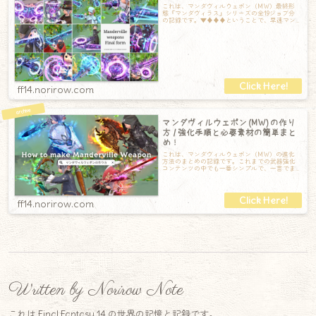
これは、マンダヴィルウェポン（MW）最終形
態『マンダヴィラス』シリーズの全19ジョブ分
の記録です。▼♦♦♦ということで、早速マン
ダヴィルウェポン最終形態『マンダヴィラス
ff14.norirow.com
マンダヴィルウェポン (MW) の作り
方 / 強化手順と必要素材の簡単まと
め！
これは、マンダヴィルウェポン（MW）の進化
方法のまとめの記録です。これまでの武器強化
コンテンツの中でも一番シンプルで、一言でま
とめると「アラガントームストーン詩学」を集
ff14.norirow.com
Written by Norirow Note
これは Final Fantasy 14 の世界の記憶と記録です。