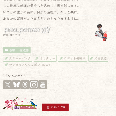
この世界に感謝の気持ちを込めて、書き残します。
いつかの誰かの為に。何かの道標に。祈りと共に。
あなたの冒険がより幸多きものとなりますように。
© SQUARE ENIX
召喚士-魔道書
スチームパンク
ミリタリー
ロボット機械系
光る武器
マンダヴィルウェポン（MW）
* Follow me! *