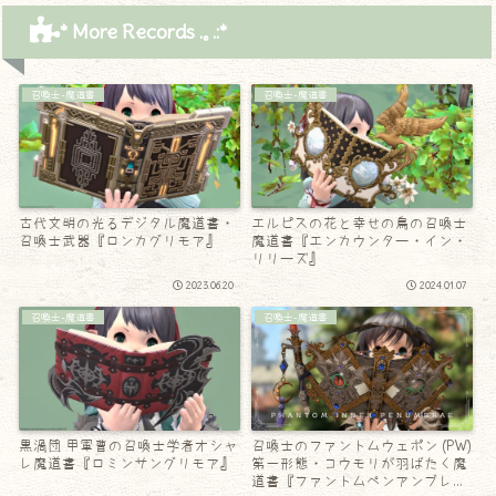
* More Records .｡.:*
召喚士-魔道書
召喚士-魔道書
古代文明の光るデジタル魔道書・
エルピスの花と幸せの鳥の召喚士
召喚士武器『ロンカグリモア』
魔道書『エンカウンター・イン・
リリーズ』
2023.06.20
2024.01.07
召喚士-魔道書
召喚士-魔道書
黒渦団 甲軍曹の召喚士学者オシャ
召喚士のファントムウェポン (PW)
レ魔道書『ロミンサングリモア』
第一形態・コウモリが羽ばたく魔
道書『ファントムペンアンブレ