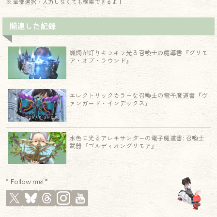
※ 全部選択・入力しなくても検索できるよ！
関連した記録
蝋燭が灯りキラキラ光る召喚士の魔導書『グリモ
ア・オブ・ラウンド』
エレクトリックカラーな召喚士の電子魔道書『ヴ
ァンガード・インデックス』
水色に光るアレキサンダーの電子魔道書: 召喚士
武器『ゴルディオングリモア』
* Follow me! *