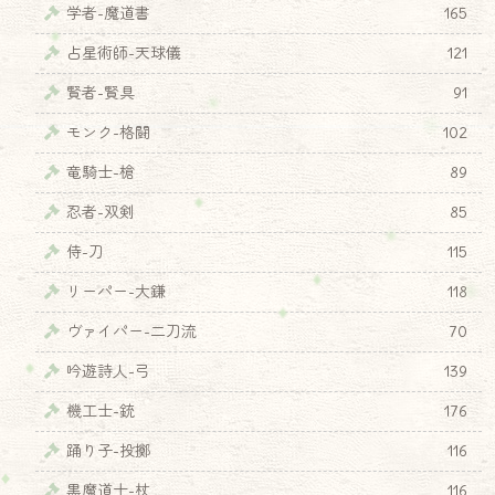
学者-魔道書
165
占星術師-天球儀
121
賢者-賢具
91
モンク-格闘
102
竜騎士-槍
89
忍者-双剣
85
侍-刀
115
リーパー-大鎌
118
ヴァイパー-二刀流
70
吟遊詩人-弓
139
機工士-銃
176
踊り子-投擲
116
黒魔道士-杖
116