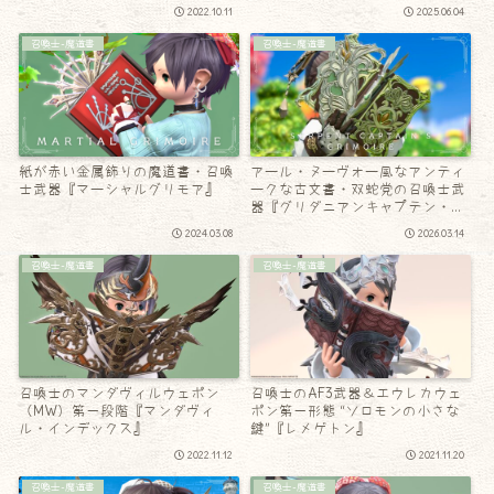
ー・インデックス』
2022.10.11
2025.06.04
召喚士-魔道書
召喚士-魔道書
紙が赤い金属飾りの魔道書・召喚
アール・ヌーヴォー風なアンティ
士武器『マーシャルグリモア』
ークな古文書・双蛇党の召喚士武
器『グリダニアンキャプテン・グ
リモア』
2024.03.08
2026.03.14
召喚士-魔道書
召喚士-魔道書
召喚士のマンダヴィルウェポン
召喚士のAF3武器＆エウレカウェ
（MW）第一段階『マンダヴィ
ポン第一形態 “ソロモンの小さな
ル・インデックス』
鍵”『レメゲトン』
2022.11.12
2021.11.20
召喚士-魔道書
召喚士-魔道書