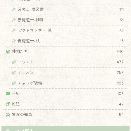
召喚士-魔道書
111
赤魔道士-細剣
91
ピクトマンサー-筆
73
青魔道士-杖
13
仲間たち
840
マウント
477
ミニオン
258
チョコボ装備
105
手紙
106
雑記
47
冒険の知恵
54