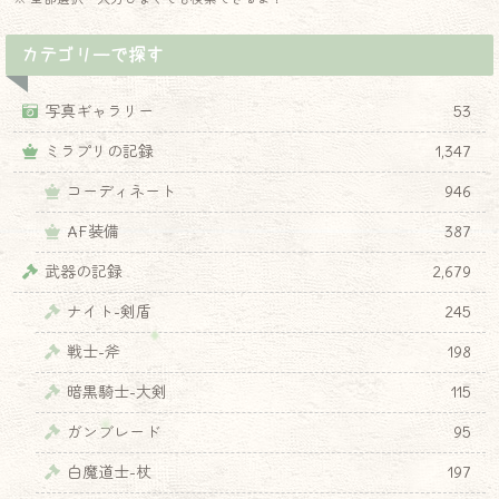
カテゴリーで探す
写真ギャラリー
53
ミラプリの記録
1,347
コーディネート
946
AF装備
387
武器の記録
2,679
ナイト-剣盾
245
戦士-斧
198
暗黒騎士-大剣
115
ガンブレード
95
白魔道士-杖
197