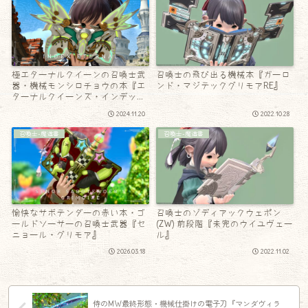
極エターナルクイーンの召喚士武
召喚士の飛び出る機械本『ガーロ
器・機械モンシロチョウの本『エ
ンド・マジテックグリモアRE』
ターナルクイーンズ・インデック
ス』
2024.11.20
2022.10.28
召喚士-魔道書
召喚士-魔道書
愉快なサボテンダーの赤い本・ゴ
召喚士のゾディアックウェポン
ールドソーサーの召喚士武器『セ
(ZW) 前段階『未完のウイユヴェー
ニョール・グリモア』
ル』
2026.03.18
2022.11.02
侍のMW最終形態・機械仕掛けの電子刀『マンダヴィラ