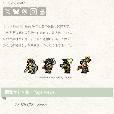
* Follow me! *
これは Final Fantasy 14 の世界の記憶と記録です。
この世界に感謝の気持ちを込めて、書き残します。
いつかの誰かの為に。何かの道標に。祈りと共に。
あなたの冒険がより幸多きものとなりますように。
Final Fantasy XIV © SQUARE ENIX
閲覧サレタ数・Page Views
23,680,789 views