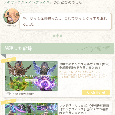
ンダヴィラス・インデックス
』の記録なのでした！
や、やっと全部揃った…… これでやっとぐっすり眠れ
る……💦
norirow
♦♦♦
関連した記録
召喚士のマンダヴィルウェポン(MW)
全段階4種の見た目のまとめ！
これは、召喚士のマンダヴィルウェポン
（MW）全種類のまとめの記録です。というこ
とで早速、召喚士のマンダヴィルウェポンまと
めです！第一段階：マンダヴィル第一形態の
『マンダ
ff14.norirow.com
マンダヴィルウェポン(MW)最終形態
『マンダヴィラス』全ジョブ19種類
の見た目のまとめ！