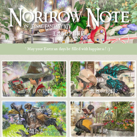
エオルゼア冒険記
* May your Eorzean days be filled with happiness ! :) *
ミラプリの記録
武器の記録
仲間たち
手紙