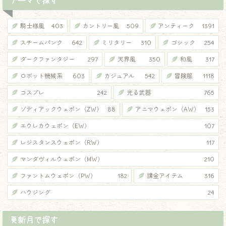
テーマで探す
騎士様風
403
カントリー風
509
アンティーク
1391
スチームパンク
642
ミリタリー
310
ゴシック
254
ダークファンタジー
297
天界風
350
和風
317
ロボット機械系
603
カジュアル
542
冒険服
1118
コスプレ
242
光る武器
765
ゾディアックウェポン（ZW）
88
アニマウェポン（AW）
153
エウレカウェポン（EW）
107
レジスタンスウェポン（RW）
117
マンダヴィルウェポン（MW）
210
ファントムウェポン（PW）
182
課金アイテム
316
ハウジング
24
更新月で探す