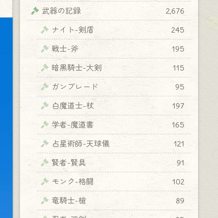
武器の記録
2,676
ナイト-剣盾
245
戦士-斧
195
暗黒騎士-大剣
115
ガンブレード
95
白魔道士-杖
197
学者-魔道書
165
占星術師-天球儀
121
賢者-賢具
91
モンク-格闘
102
竜騎士-槍
89