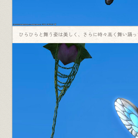
ひらひらと舞う姿は美しく、さらに時々高く舞い踊っ
♦