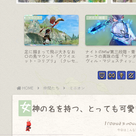
マウント
ミニオン
ンス・ウ
白い悪魔のマウント・ダル
妖怪ウォッチのミニオン
一形態・大
マスカの魔女『リウィア専
カッコいい猫の浮遊霊『
ウォウボ
用魔導アーマー』
ユニャン』
HOME
仲間たち
ミニオン
女
神の名を持つ、とっても可愛
I found a won
今日はこんな