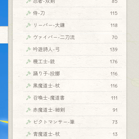
忍者-双剣
85
侍-刀
115
リーパー-大鎌
118
ヴァイパー-二刀流
70
吟遊詩人-弓
139
機工士-銃
176
踊り子-投擲
116
黒魔道士-杖
116
召喚士-魔道書
111
赤魔道士-細剣
91
ピクトマンサー-筆
73
青魔道士-杖
13