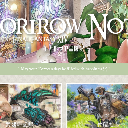
エオルゼア冒険記
* May your Eorzean days be filled with happiness ! :) *
武器の記録
仲間たち