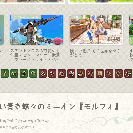
コーディネート
戦士-斧
・
【ミラプリ】月に行く宇宙
戦士のファントムウェポン
フ
服っぽいヒーラー用の可愛
(PW) 第二形態・光るマグマ
めコーデ
の斧『ファントムアンブ
ラ・バルディッシュ』
い青き蝶々のミニオン『モルフォ』
derful treasure today.
素敵なお宝物を見つけたよ！