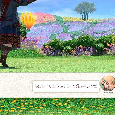
おぉ、モルフォだ、可愛らしいね
norirow