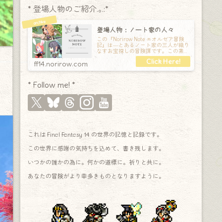
* 登場人物のご紹介.｡.:*
登場人物：ノート家の人々
この『Norirow Note エオルゼア冒険
記』は―とあるノート家の三人が織り
なすお宝探しの冒険譚です。この素敵
な Final Fantasy XIV の世界を旅しな
ff14.norirow.com
* Follow me! *
これは Final Fantasy 14 の世界の記憶と記録です。
この世界に感謝の気持ちを込めて、書き残します。
いつかの誰かの為に。何かの道標に。祈りと共に。
あなたの冒険がより幸多きものとなりますように。