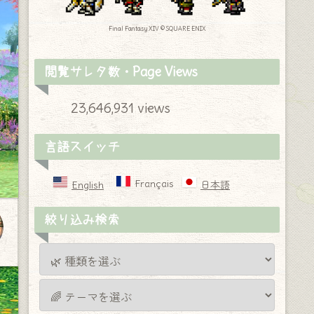
Final Fantasy XIV © SQUARE ENIX
閲覧サレタ数・Page Views
23,646,931 views
言語スイッチ
Français
English
日本語
絞り込み検索