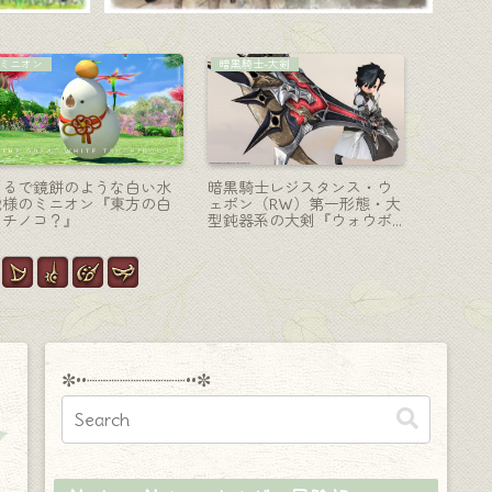
ミニオン
マウント
モンク-格
可愛い罪喰いジャイアント
からあげ大好き！黒いデブ
極ゼレニ
ビーバー？のミニオン『シ
チョコボのマウント『でぶ
器・機械
ンビーバー』(ピルグリム・
黒チョコボ』
イーンズ
トラバース)
ウ』
✼••┈┈┈┈┈┈┈┈┈••✼