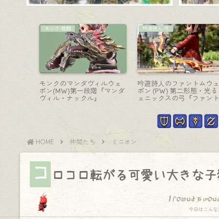
コーディネート
AF装備
踊り子投
【ミラプリ】ドマの侍大将
戦士のAF2装備・ワイルド
ァ・マジ
コスプレ『ゴウセツ・コス
な狩人『ラベジャー』シ
E』
チュームセット』（ララフ
ーズ（ララフェル男子Ver.
ェルVer.）
HOME
仲間たち
ミニオン
コ
ロコロ転がる可愛い大きな子
I found a won
今日はこんな