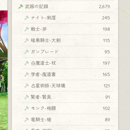
武器の記録
2,679
ナイト-剣盾
245
戦士-斧
198
暗黒騎士-大剣
115
ガンブレード
95
白魔道士-杖
197
学者-魔道書
165
占星術師-天球儀
121
賢者-賢具
91
モンク-格闘
102
竜騎士-槍
89