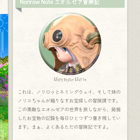
Norirow Note エオルゼア冒険記
Norirow Note
これは、ノリロゥとネミングウェイ、そして妹の
ノリコちゃんが織りなすお宝探しの冒険譚です。
この素敵なエオルゼアの世界を旅しながら、発掘
したお宝物の記録を毎日ひとつずつ書き残してい
ます。まぁ、よくあるただの冒険記ですよ。