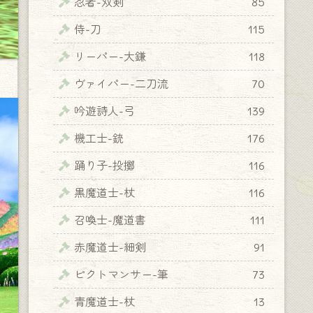
忍者-双剣
85
侍-刀
115
リーパー-大鎌
118
ヴァイパー-二刀流
70
吟遊詩人-弓
139
機工士-銃
176
踊り子-投擲
116
黒魔道士-杖
116
召喚士-魔道書
111
赤魔道士-細剣
91
ピクトマンサー-筆
73
青魔道士-杖
13