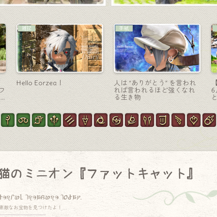
暗黒騎士-大剣
吟遊詩人-弓
暗黒騎士のマンダヴィルウ
吟遊詩人のレジスタンスウ
リ
ェポン第二段階・光る純白
ェポン（RW）第ニ形態・光
）
の暗黒剣『マンダヴィル・
るオシャレ金属弓『ブリリ
アメイジング・ツヴァイハ
アンス・リコレクション』
ンダー』
猫のミニオン『ファットキャット』
derful treasure today.
素敵なお宝物を見つけたよ！