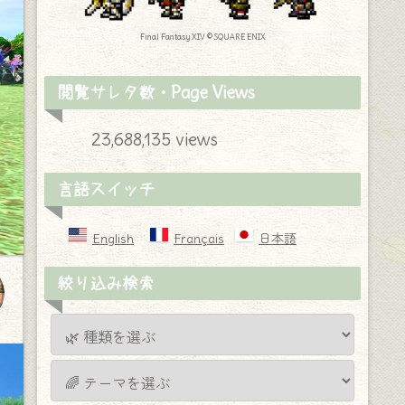
Final Fantasy XIV © SQUARE ENIX
閲覧サレタ数・Page Views
23,688,135 views
言語スイッチ
English
Français
日本語
絞り込み検索