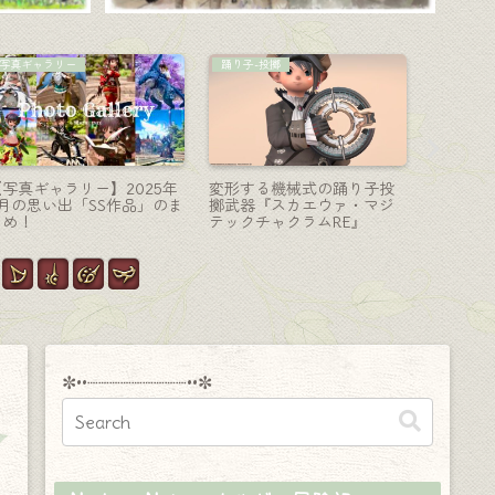
モンク-格闘
暗黒騎士-大剣
召喚士-魔
モンクのAF3武器＆エウレ
極ゼレニアの暗黒騎士武
まるでふ
カウェポン第一形態・チャ
器・弧を描いた機械式大剣
な優しい
クラが光るラールガーの拳
『クイーンズナイト・フォ
武器『ゾ
『スダルシャナ』
セ』
✼••┈┈┈┈┈┈┈┈┈••✼