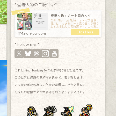
* 登場人物のご紹介.｡.:*
登場人物：ノート家の人々
この『Norirow Note エオルゼア冒険
記』は―とあるノート家の三人が織り
なすお宝探しの冒険譚です。この素敵
な Final Fantasy XIV の世界を旅しな
ff14.norirow.com
* Follow me! *
これは Final Fantasy 14 の世界の記憶と記録です。
この世界に感謝の気持ちを込めて、書き残します。
いつかの誰かの為に。何かの道標に。祈りと共に。
あなたの冒険がより幸多きものとなりますように。