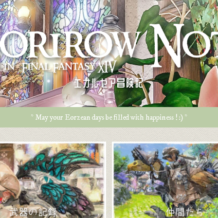
エオルゼア冒険記
* May your Eorzean days be filled with happiness ! :) *
武器の記録
仲間たち