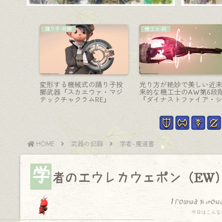
赤魔道士-細剣
コーディネート
型の黒魔
極エターナルクイーンの赤
【ミラプリ】まるでロビ
プティ
魔道士武器・海洋機械の細
フッドのような『ベルク
ィラ』
剣『エターナルクイーン
ュタイガー・コスチュー
ズ・レイピア』
セット』ララフェル男子
ージョン
HOME
武器の記録
学者-魔道書
学
者のエウレカウェポン（EW
I found a won
今日はこんな