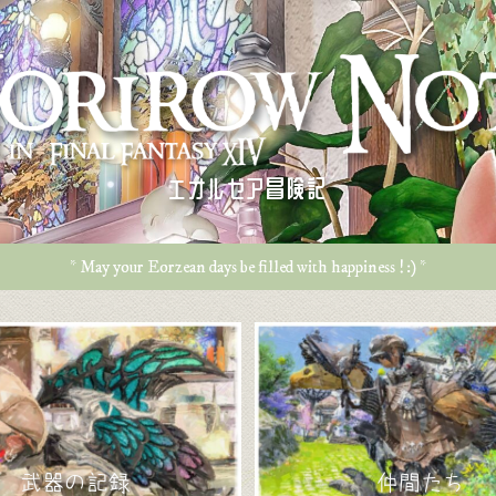
エオルゼア冒険記
* May your Eorzean days be filled with happiness ! :) *
武器の記録
仲間たち