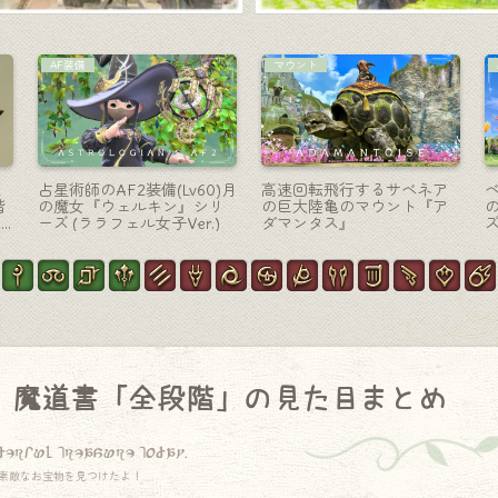
AF装備
黒魔道士-杖
ン
学者AF1装備の色違い・高級
黒魔道士のMW第三段階・光
シ
感のある復古調装備『アギ
る悪魔の杖『マンダヴィ
ム
ュト』シリーズ（ララフェ
ル・マジェスティック・ス
バ
ル男子Ver.）
タッフ』
）魔道書「全段階」の見た目まとめ
derful treasure today.
素敵なお宝物を見つけたよ！