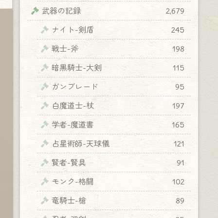
武器の記録
2,679
ナイト-剣盾
245
戦士-斧
198
暗黒騎士-大剣
115
ガンブレード
95
白魔道士-杖
197
学者-魔道書
165
占星術師-天球儀
121
賢者-賢具
91
モンク-格闘
102
竜騎士-槍
89