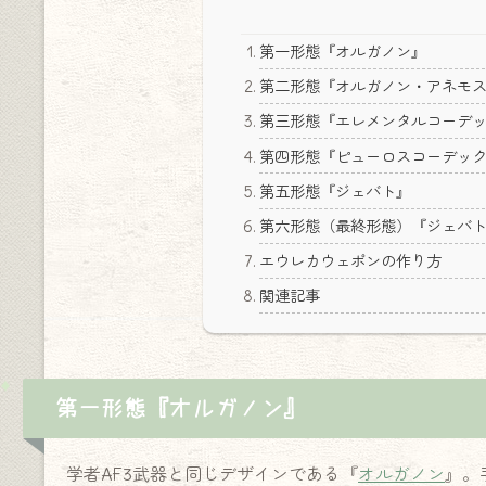
第一形態『オルガノン』
第二形態『オルガノン・アネモ
第三形態『エレメンタルコーデ
第四形態『ピューロスコーデッ
第五形態『ジェバト』
第六形態（最終形態）『ジェバ
エウレカウェポンの作り方
関連記事
第一形態『オルガノン』
学者AF3武器と同じデザインである『
オルガノン
』。