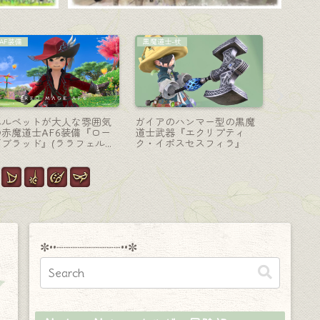
ミラプリの記録
コーディネート
機工士-銃
紫の番傘『紫漆塗番傘』は
【ミラプリ】全ジョブ着ら
エメトセ
ちょっと落ち着いた色でど
れるオシャレ軍服『レプリ
身の長い
んな服に合わせても可愛い
カ・スカイパイレーツ・キ
麗なピス
ャスターコート』
ーク・リ
✼••┈┈┈┈┈┈┈┈┈••✼