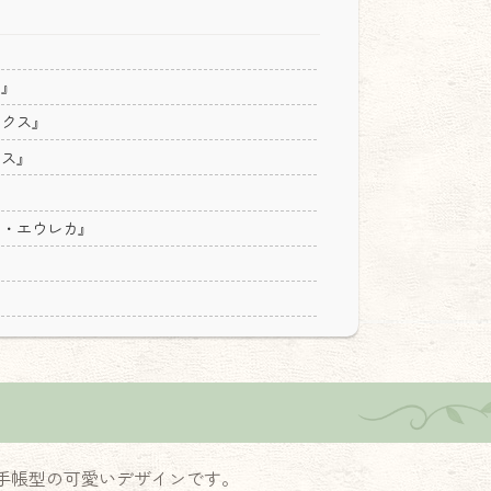
ス』
ックス』
クス』
ト・エウレカ』
手帳型の可愛いデザインです。