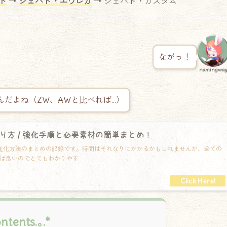
ト
→
ジェバト・エウレカ
→ ジェバト・カスタム
ながっ！
namingwa
だよね（ZW、AWと比べれば…）
作り方 / 強化手順と必要素材の簡単まとめ！
進化方法のまとめの記録です。時間はそれなりにかかるかもしれませんが、全ての
ば良いのでとてもわかりやす
ontents.｡.*