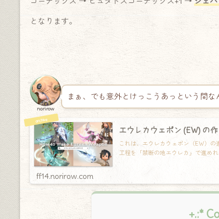
コーデックス → ヒュダトスコーデックス+1 →
ジェバ
となります。
まぁ、でも意外とけっこうあっという間なん
norirow
エウレカウェポン (EW) の
これは、エウレカウェポン（EW）の
工程を「禁断の地エウレカ」で進めれ
ff14.norirow.com
+.:* C