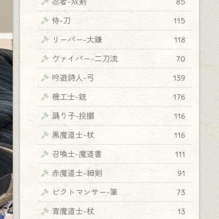
忍者-双剣
85
侍-刀
115
リーパー-大鎌
118
ヴァイパー-二刀流
70
吟遊詩人-弓
139
機工士-銃
176
踊り子-投擲
116
黒魔道士-杖
116
召喚士-魔道書
111
赤魔道士-細剣
91
ピクトマンサー-筆
73
青魔道士-杖
13