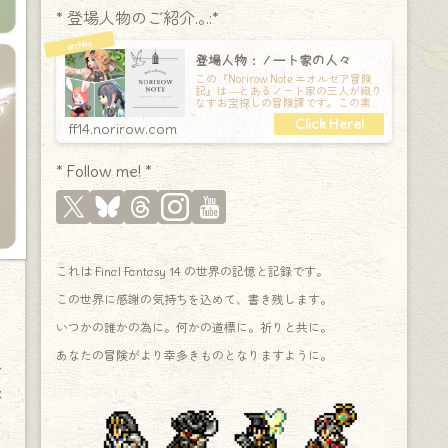
* 登場人物のご紹介.｡.:*
登場人物：ノート家の人々
この『Norirow Note エオルゼア冒険
記』は―とあるノート家の三人が織り
なすお宝探しの冒険譚です。この素敵
な Final Fantasy XIV の世界を旅しな
ff14.norirow.com
* Follow me! *
これは Final Fantasy 14 の世界の記憶と記録です。
この世界に感謝の気持ちを込めて、書き残します。
いつかの誰かの為に。何かの道標に。祈りと共に。
あなたの冒険がより幸多きものとなりますように。
→
メ