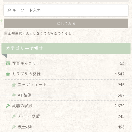
※ 全部選択・入力しなくても検索できるよ！
カテゴリーで探す
写真ギャラリー
53
ミラプリの記録
1,347
コーディネート
946
AF装備
387
武器の記録
2,679
ナイト-剣盾
245
戦士-斧
198