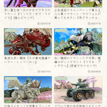
赤い翼を持つ炎のオオヤマネコの
お友達紹介キャンペーンで貰える
マウント『リンクス・オブ・ファ
二人乗りマウント・ララフェルが
イア』(極ルビカンテ)
乗っても大きい『赤グランチョコ
ボ』
2025.07.10
2020.11.10
マウント
マウント
高速な赤い機体『ネロ専用魔導ア
白い機体のクラシックで可愛い魔
ーマー・レッドバロン』
導ロボットマウント『コスモ・プ
レデター』(惑星アウクセシア)
2020.11.01
2026.06.10
マウント
マウント
石像ライオン？な漆黒モブハンマ
ドワーフ族の友好部族クエストマ