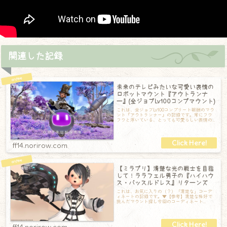
関連した記録
未来のテレビみたいな可愛い表情の
ロボットマウント『アウトランナ
ー』(全ジョブLv100コンプマウント)
これは、全ジョブLv100コンプリート報酬のマウ
ント『アウトランナー』の記録です。常にフワ
フワと浮いている、とっても可愛らしい表情の
ロボットです。走行時はクロールするよ
ff14.norirow.com
【ミラプリ】清楚な光の戦士を目指
して！ララフェル男子の『ハイハウ
ス・バッスルドレス』リターンズ
これは、お気に入りの（？）「清楚な」コーデ
ィネートの記録です。▼【参考】清楚な格好で
挑んだマウント探し今回のコーディネート
【頭】ヒヤシンスオーナメント:ブラック【胴】
ハ