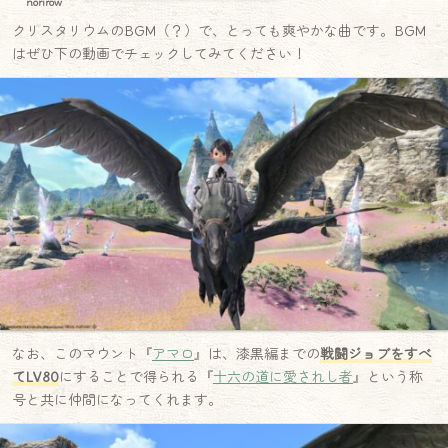
norirow
クリスタリウムのBGM（？）で、とっても爽やかな曲です。BGM
はぜひ下の動画でチェックしてみてください！
なお、このマウント『
アマロ
』は、漆黒編までの
戦闘ジョブをすべ
てLV80
にすることで得られる『
十六の道に愛されし者
』という称
号と共に仲間になってくれます。