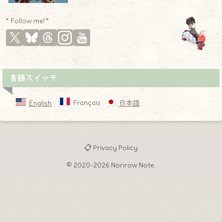
* Follow me! *
言語スイッチ
Français
English
日本語
📋 Privacy Policy
© 2020-2026 Norirow Note.