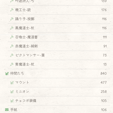
吟遊詩人-弓
139
機工士-銃
176
踊り子-投擲
116
黒魔道士-杖
116
召喚士-魔道書
111
赤魔道士-細剣
91
ピクトマンサー-筆
73
青魔道士-杖
13
仲間たち
840
マウント
477
ミニオン
258
チョコボ装備
105
手紙
106