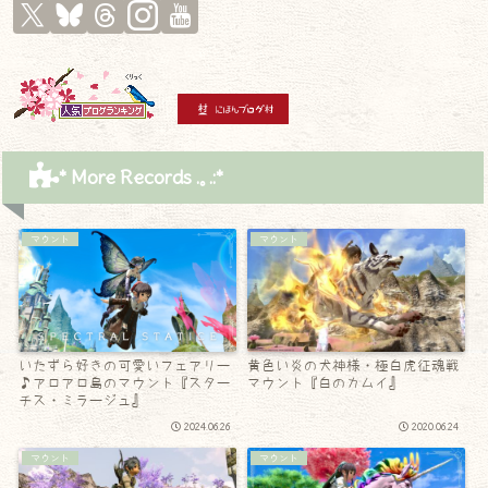
* More Records .｡.:*
マウント
マウント
いたずら好きの可愛いフェアリー
黄色い炎の犬神様・極白虎征魂戦
♪アロアロ島のマウント『スター
マウント『白のカムイ』
チス・ミラージュ』
2024.06.26
2020.06.24
マウント
マウント