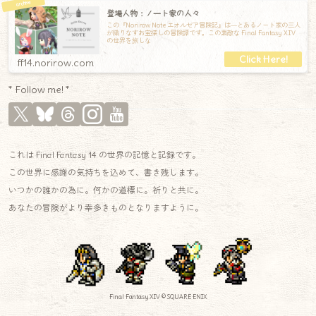
登場人物：ノート家の人々
この『Norirow Note エオルゼア冒険記』は―とあるノート家の三人
が織りなすお宝探しの冒険譚です。この素敵な Final Fantasy XIV
の世界を旅しな
ff14.norirow.com
* Follow me! *
これは Final Fantasy 14 の世界の記憶と記録です。
この世界に感謝の気持ちを込めて、書き残します。
いつかの誰かの為に。何かの道標に。祈りと共に。
あなたの冒険がより幸多きものとなりますように。
Final Fantasy XIV © SQUARE ENIX