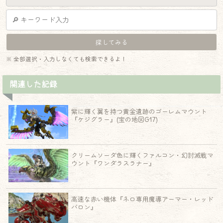
※ 全部選択・入力しなくても検索できるよ！
関連した記録
紫に輝く翼を持つ黄金遺跡のゴーレムマウント
『ケジグラー』(宝の地図G17)
クリームソーダ色に輝くファルコン・幻討滅戦マ
ウント『ワンダラスラナー』
高速な赤い機体『ネロ専用魔導アーマー・レッド
バロン』