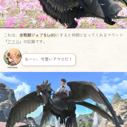
これは、
全戦闘ジョブをLv80
にすると仲間になってくれるマウント
『
アマロ
』の記録です。
わーい、可愛いアマロだ！
norirow