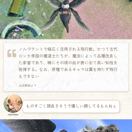
ノルヴラントで幅広く活用される飛行獣。かつて古代
ロンカ帝国の魔道士たちが、魔法によって品種改良し
た家畜であり、稀にその頃の血が表に出て高い知性を
発揮する。なお、原種であるキャマは翼を持たず飛行
もできない
公式解説より
ものすごく頭良さそうで優しい顔してるもんねぇ
norirow