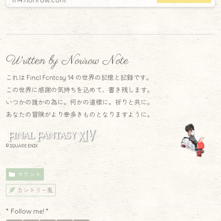
ff14.norirow.com
Written by Norirow Note
これは Final Fantasy 14 の世界の記憶と記録です。
この世界に感謝の気持ちを込めて、書き残します。
いつかの誰かの為に。何かの道標に。祈りと共に。
あなたの冒険がより幸多きものとなりますように。
© SQUARE ENIX
マウント
カントリー風
* Follow me! *