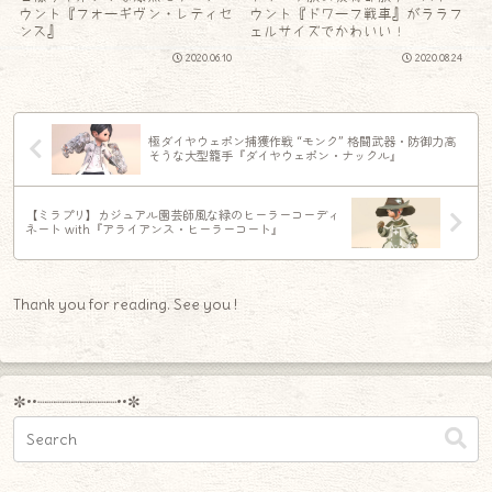
ウント『フォーギヴン・レティセ
ウント『ドワーフ戦車』がララフ
ンス』
ェルサイズでかわいい！
2020.06.10
2020.08.24
極ダイヤウェポン捕獲作戦 “モンク” 格闘武器・防御力高
そうな大型籠手『ダイヤウェポン・ナックル』
【ミラプリ】カジュアル園芸師風な緑のヒーラーコーディ
ネート with『アライアンス・ヒーラーコート』
Thank you for reading. See you !
✼••┈┈┈┈┈┈┈┈┈••✼