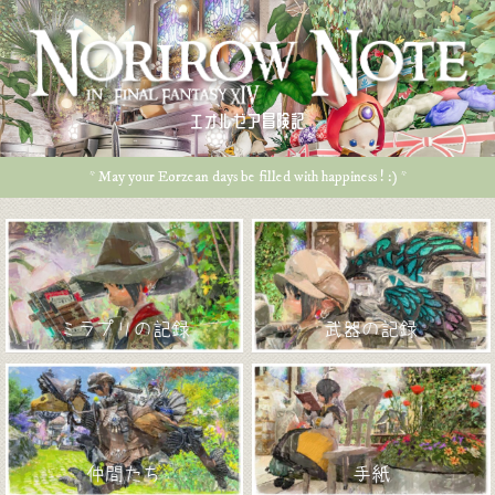
エオルゼア冒険記
* May your Eorzean days be filled with happiness ! :) *
ミラプリの記録
武器の記録
仲間たち
手紙