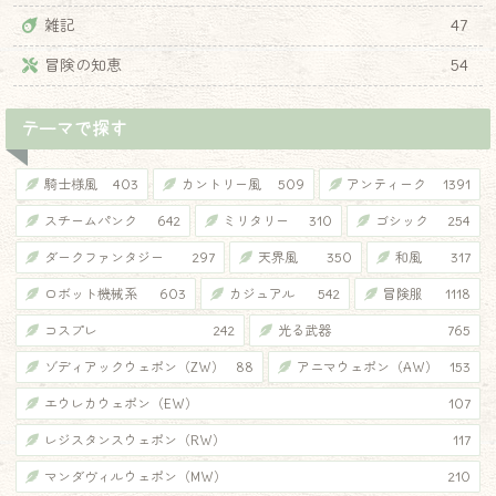
雑記
47
冒険の知恵
54
テーマで探す
騎士様風
403
カントリー風
509
アンティーク
1391
スチームパンク
642
ミリタリー
310
ゴシック
254
ダークファンタジー
297
天界風
350
和風
317
ロボット機械系
603
カジュアル
542
冒険服
1118
コスプレ
242
光る武器
765
ゾディアックウェポン（ZW）
88
アニマウェポン（AW）
153
エウレカウェポン（EW）
107
レジスタンスウェポン（RW）
117
マンダヴィルウェポン（MW）
210