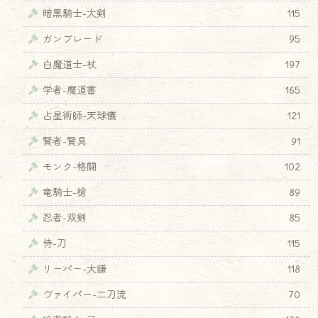
暗黒騎士-大剣
115
ガンブレード
95
白魔道士-杖
197
学者-魔道書
165
占星術師-天球儀
121
賢者-賢具
91
モンク-格闘
102
竜騎士-槍
89
忍者-双剣
85
侍-刀
115
リーパー-大鎌
118
ヴァイパー-二刀流
70