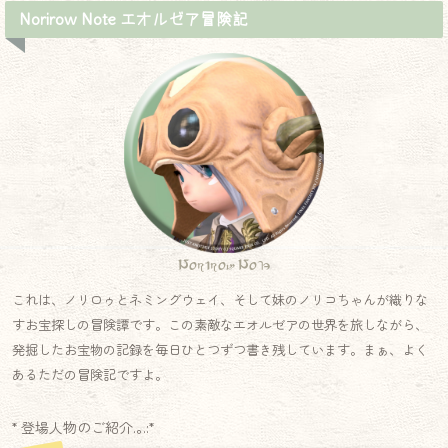
Norirow Note エオルゼア冒険記
Norirow Note
これは、ノリロゥとネミングウェイ、そして妹のノリコちゃんが織りな
すお宝探しの冒険譚です。この素敵なエオルゼアの世界を旅しながら、
発掘したお宝物の記録を毎日ひとつずつ書き残しています。まぁ、よく
あるただの冒険記ですよ。
* 登場人物のご紹介.｡.:*