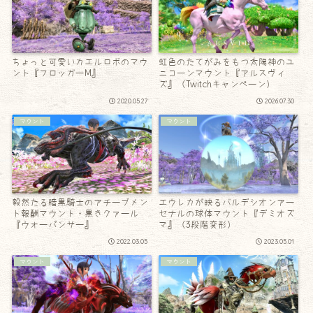
ちょっと可愛いカエルロボのマウ
虹色のたてがみをもつ太陽神のユ
ント『フロッガーM』
ニコーンマウント『アルスヴィ
ズ』（Twitchキャンペーン）
2020.05.27
2026.07.30
マウント
マウント
毅然たる暗黒騎士のアチーブメン
エウレカが映るバルデシオンアー
ト報酬マウント・黒きクァール
セナルの球体マウント『デミオズ
『ウォーパンサー』
マ』（3段階変形）
2022.03.05
2023.05.01
マウント
マウント