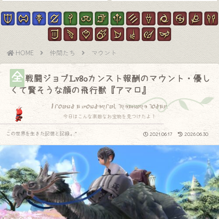
HOME
仲間たち
マウント
全
戦闘ジョブLv80カンスト報酬のマウント・優し
くて賢そうな顔の飛行獣『アマロ』
I found a wonderful treasure today.
今日はこんな素敵なお宝物を見つけたよ！
この世界を生きた記憶と記録.｡.:*
2021.06.17
2026.06.30