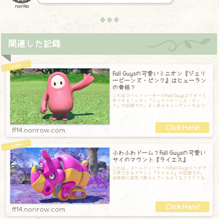
noriko
♦♦♦
関連した記録
Fall Guysの可愛いミニオン『ジェリ
ービーンズ・ピンク』はヒューラン
の骨格？
これはゴールドソーサーのFall Guysコラボで入
手できるミニオン『ジェリービーンズ・ピン
ク』の記録です。よくあるキャンディーのよう
な形をしたキャラクターです。時々手
ff14.norirow.com
ふわふわドーム？Fall Guysの可愛い
サイのマウント『ライエス』
これは、ゴールドソーサーのFall Guysコラボで
入手できるマウント『ライエス』の記録です。
全体的に空気で膨らんでいるようなフワフワな
感触のマウントです。タイヤやキャ
ff14.norirow.com