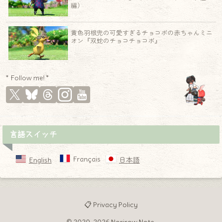
編）
黄色羽根兜の可愛すぎるチョコボの赤ちゃんミニ
オン『双蛇のチョコチョコボ』
* Follow me! *
言語スイッチ
Français
English
日本語
📋 Privacy Policy
© 2020-2026 Norirow Note.