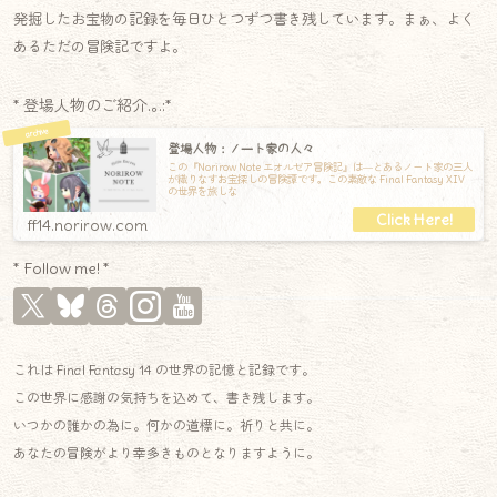
発掘したお宝物の記録を毎日ひとつずつ書き残しています。まぁ、よく
あるただの冒険記ですよ。
* 登場人物のご紹介.｡.:*
登場人物：ノート家の人々
この『Norirow Note エオルゼア冒険記』は―とあるノート家の三人
が織りなすお宝探しの冒険譚です。この素敵な Final Fantasy XIV
の世界を旅しな
ff14.norirow.com
* Follow me! *
これは Final Fantasy 14 の世界の記憶と記録です。
この世界に感謝の気持ちを込めて、書き残します。
いつかの誰かの為に。何かの道標に。祈りと共に。
あなたの冒険がより幸多きものとなりますように。