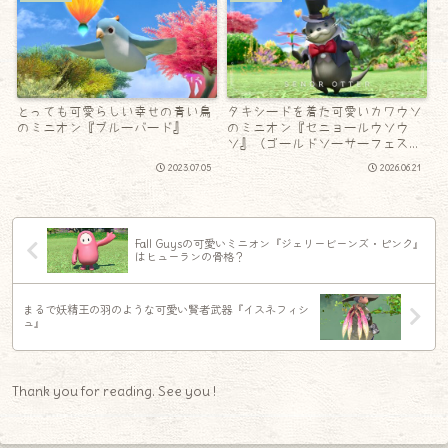
とっても可愛らしい幸せの青い鳥
タキシードを着た可愛いカワウソ
のミニオン『ブルーバード』
のミニオン『セニョールウソウ
ソ』（ゴールドソーサーフェステ
ィバル2026）
2023.07.05
2026.06.21
Fall Guysの可愛いミニオン『ジェリービーンズ・ピンク』
はヒューランの骨格？
まるで妖精王の羽のような可愛い賢者武器『イスネフィシ
ュ』
Thank you for reading. See you !