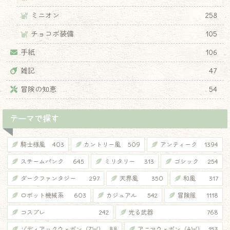
ミニオン
258
チョコボ装備
105
手紙
106
雑記
47
冒険の知恵
54
テーマで探す
騎士様風
403
カントリー風
509
アンティーク
1394
スチームパンク
645
ミリタリー
313
ゴシック
254
ダークファンタジー
297
天界風
350
和風
317
ロボット機械系
603
カジュアル
542
冒険服
1118
コスプレ
242
光る武器
768
ゾディアックウェポン（ZW）
88
アニマウェポン（AW）
153