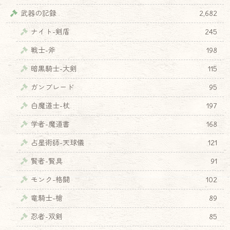
武器の記録
2,682
ナイト-剣盾
245
戦士-斧
198
暗黒騎士-大剣
115
ガンブレード
95
白魔道士-杖
197
学者-魔道書
168
占星術師-天球儀
121
賢者-賢具
91
モンク-格闘
102
竜騎士-槍
89
忍者-双剣
85