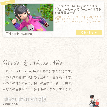
【ミラプリ】Fall Guysのキラキラ
"ジェリービーンズパーカー" で可愛
い部屋着コーデ
これは、ゴールドソーサーのFall Guysコラボで
入手できる『ジェリービーンズ・パーカー』を
使ったコーディネートの記録です。今回のコー
ディネート【頭】マジテック・イヤ
ff14.norirow.com
Written by Norirow Note
これは Final Fantasy 14 の世界の記憶と記録です。
この世界に感謝の気持ちを込めて、書き残します。
いつかの誰かの為に。何かの道標に。祈りと共に。
あなたの冒険がより幸多きものとなりますように。
© SQUARE ENIX