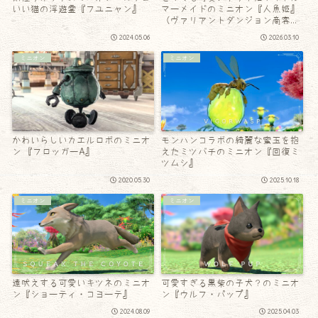
いい猫の浮遊霊『フユニャン』
マーメイドのミニオン『人魚姫』
（ヴァリアントダンジョン商客物
語）
2024.05.06
2026.03.10
ミニオン
ミニオン
かわいらしいカエルロボのミニオ
モンハンコラボの綺麗な蜜玉を抱
ン 『フロッガーA』
えたミツバチのミニオン『回復ミ
ツムシ』
2020.05.30
2025.10.18
ミニオン
ミニオン
遠吠えする可愛いキツネのミニオ
可愛すぎる黒柴の子犬？のミニオ
ン『ショーティ・コヨーテ』
ン『ウルフ・パップ』
2024.08.09
2025.04.03