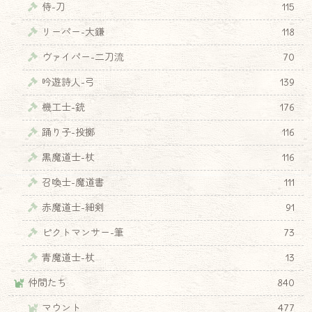
侍-刀
115
リーパー-大鎌
118
ヴァイパー-二刀流
70
吟遊詩人-弓
139
機工士-銃
176
踊り子-投擲
116
黒魔道士-杖
116
召喚士-魔道書
111
赤魔道士-細剣
91
ピクトマンサー-筆
73
青魔道士-杖
13
仲間たち
840
マウント
477