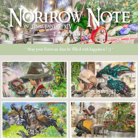
エオルゼア冒険記
* May your Eorzean days be filled with happiness ! :) *
ミラプリの記録
武器の記録
仲間たち
手紙