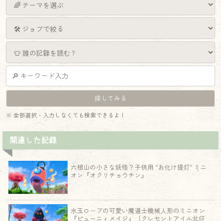
※ 全部選択・入力しなくても検索できるよ！
関連した記録
六根山の小さな妖怪？子供用 “お化け提灯” ミニ
オン『オクリチョウチン』
水玉ローブの可愛い魔道士機械人形のミニオン
『ピューニィメイジ』（クレセントアイル北征