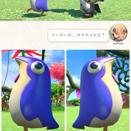
ペンギンの……オモチャかな？
norirow