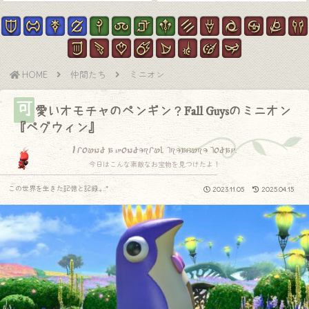
HOME
仲間たち
ミニオン
可
愛いオモチャのペンギン？Fall Guysのミニオン
『ペグウィン』
I found a wonderful treasure today.
今日はこんな素敵なお宝物を見つけたよ！
この世界を生きた記憶と記録.｡.:*
2023.11.05
2025.04.15