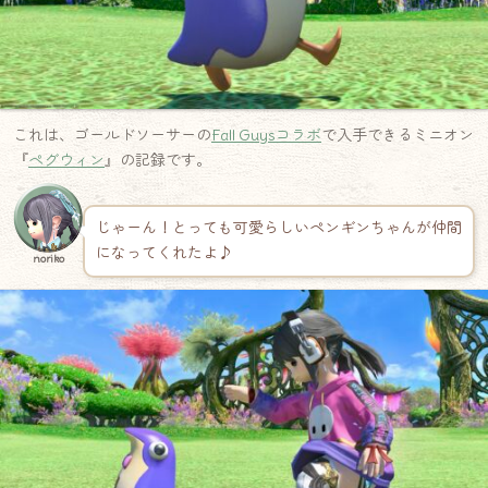
これは、ゴールドソーサーの
Fall Guysコラボ
で入手できるミニオン
『
ペグウィン
』の記録です。
じゃーん！とっても可愛らしいペンギンちゃんが仲間
になってくれたよ♪
noriko