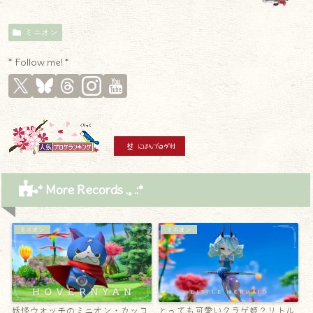
ミニオン
* Follow me! *
* More Records .｡.:*
ミニオン
ミニオン
妖怪ウォッチのミニオン・カッコ
とっても可愛いクラゲ姫？リトル