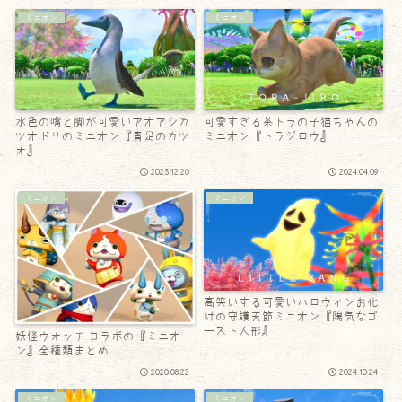
ミニオン
ミニオン
水色の嘴と脚が可愛いアオアシカ
可愛すぎる茶トラの子猫ちゃんの
ツオドリのミニオン『青足のカツ
ミニオン『トラジロウ』
ォ』
2023.12.20
2024.04.09
ミニオン
ミニオン
高笑いする可愛いハロウィンお化
けの守護天節ミニオン『陽気なゴ
ースト人形』
妖怪ウォッチ コラボの『ミニオ
ン』全種類まとめ
2020.08.22
2024.10.24
ミニオン
ミニオン