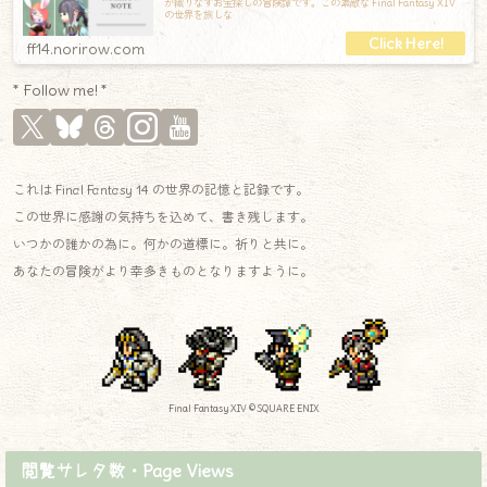
が織りなすお宝探しの冒険譚です。この素敵な Final Fantasy XIV
の世界を旅しな
ff14.norirow.com
* Follow me! *
これは Final Fantasy 14 の世界の記憶と記録です。
この世界に感謝の気持ちを込めて、書き残します。
いつかの誰かの為に。何かの道標に。祈りと共に。
あなたの冒険がより幸多きものとなりますように。
Final Fantasy XIV © SQUARE ENIX
閲覧サレタ数・Page Views