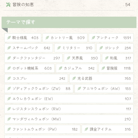
冒険の知恵
54
テーマで探す
騎士様風
403
カントリー風
509
アンティーク
1391
スチームパンク
642
ミリタリー
310
ゴシック
254
ダークファンタジー
297
天界風
350
和風
317
ロボット機械系
603
カジュアル
542
冒険服
1118
コスプレ
242
光る武器
765
ゾディアックウェポン（ZW）
88
アニマウェポン（AW）
153
エウレカウェポン（EW）
107
レジスタンスウェポン（RW）
117
マンダヴィルウェポン（MW）
210
ファントムウェポン（PW）
182
課金アイテム
316