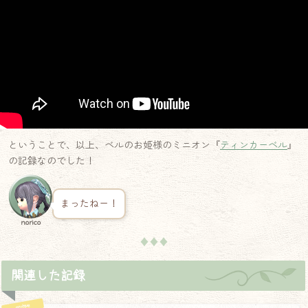
ということで、以上、ベルのお姫様のミニオン『
ティンカーベル
』
の記録なのでした！
まったねー！
norico
♦♦♦
関連した記録