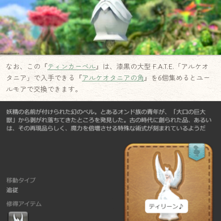
なお、この『
ティンカーベル
』は、漆黒の大型 F.A.T.E.「アルケオ
タニア」で入手できる『
アルケオタニアの角
』を6個集めるとユー
ルモアで交換できます。