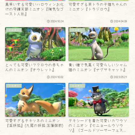
高笑いする可愛いハロウィンお化
可愛すぎる茶トラの子猫ちゃんの
けの守護天節ミニオン『陽気なゴ
ミニオン『トラジロウ』
ースト人形』
2024.10.24
2024.04.09
ミニオン
ミニオン
とっても可愛いフクロウの赤ちゃ
青い瞳で気高く可愛らしいシャム
んのミニオン『オウレット』
猫のミニオン『ナグサキャット』
2024.10.02
2023.05.21
ミニオン
ミニオン
可愛すぎる子キツネのミニオン
タキシードを着た可愛いカワウソ
『豆妖狐』(九尾の妖狐 玉藻御前)
のミニオン『セニョールウソウ
ソ』（ゴールドソーサーフェステ