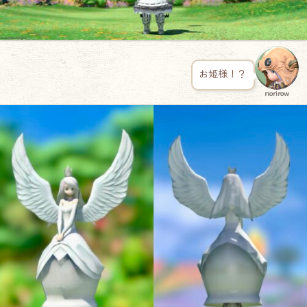
お姫様！？
norirow