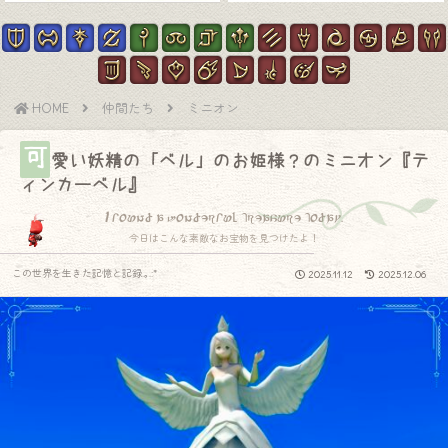
HOME
仲間たち
ミニオン
可
愛い妖精の「ベル」のお姫様？のミニオン『テ
ィンカーベル』
I found a wonderful treasure today.
今日はこんな素敵なお宝物を見つけたよ！
この世界を生きた記憶と記録.｡.:*
2025.11.12
2025.12.06