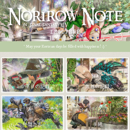
エオルゼア冒険記
* May your Eorzean days be filled with happiness ! :) *
ミラプリの記録
武器の記録
仲間たち
手紙