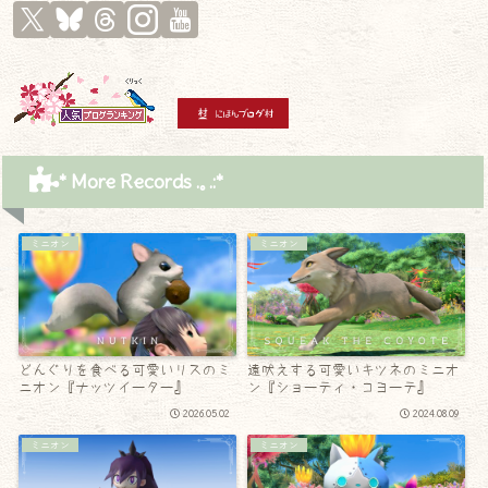
* More Records .｡.:*
ミニオン
ミニオン
どんぐりを食べる可愛いリスのミ
遠吠えする可愛いキツネのミニオ
ニオン『ナッツイーター』
ン『ショーティ・コヨーテ』
2026.05.02
2024.08.09
ミニオン
ミニオン