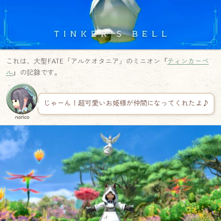
これは、大型FATE「アルケオタニア」のミニオン『
ティンカーベ
ル
』の記録です。
じゃーん！超可愛いお姫様が仲間になってくれたよ♪
norico