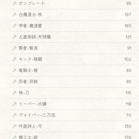
ガンブレード
95
白魔道士-杖
197
学者-魔道書
165
占星術師-天球儀
121
賢者-賢具
91
モンク-格闘
102
竜騎士-槍
89
忍者-双剣
85
侍-刀
115
リーパー-大鎌
118
ヴァイパー-二刀流
70
吟遊詩人-弓
139
機工士-銃
176