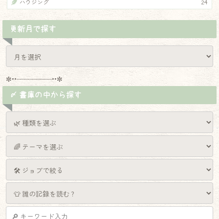
ハウジング
24
更新月で探す
✼••┈┈┈┈┈┈┈┈┈••✼
〆 書庫の中から探す