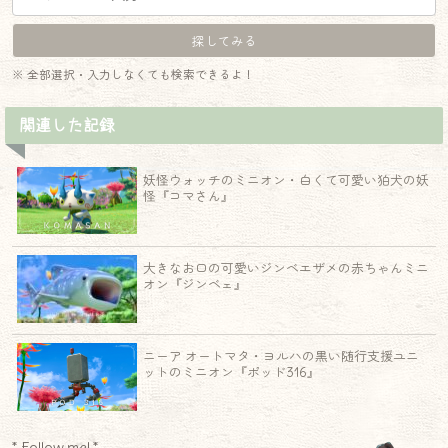
※ 全部選択・入力しなくても検索できるよ！
関連した記録
妖怪ウォッチのミニオン・白くて可愛い狛犬の妖
怪『コマさん』
大きなお口の可愛いジンベエザメの赤ちゃんミニ
オン『ジンベェ』
ニーア オートマタ・ヨルハの黒い随行支援ユニ
ットのミニオン『ポッド316』
* Follow me! *