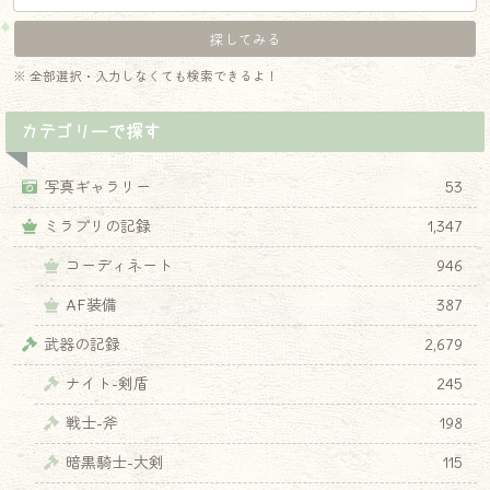
※ 全部選択・入力しなくても検索できるよ！
カテゴリーで探す
写真ギャラリー
53
ミラプリの記録
1,347
コーディネート
946
AF装備
387
武器の記録
2,679
ナイト-剣盾
245
戦士-斧
198
暗黒騎士-大剣
115