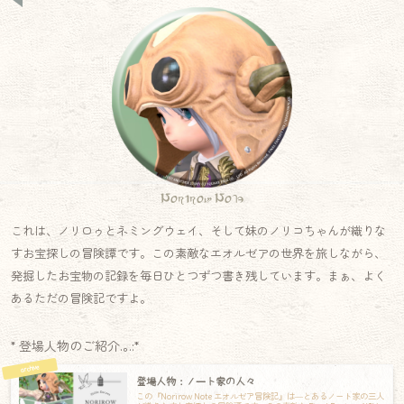
Norirow Note
これは、ノリロゥとネミングウェイ、そして妹のノリコちゃんが織りな
すお宝探しの冒険譚です。この素敵なエオルゼアの世界を旅しながら、
発掘したお宝物の記録を毎日ひとつずつ書き残しています。まぁ、よく
あるただの冒険記ですよ。
* 登場人物のご紹介.｡.:*
登場人物：ノート家の人々
この『Norirow Note エオルゼア冒険記』は―とあるノート家の三人