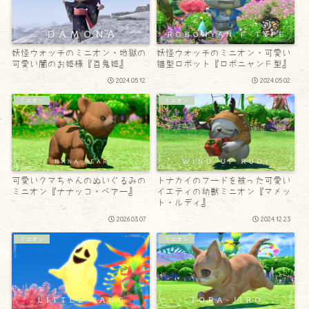
妖怪ウォッチのミニオン・地獄の
妖怪ウォッチのミニオン・可愛い
可愛い闇のお姫様『百鬼姫』
猫型ロボット『ロボニャンＦ型』
2024.05.12
2024.05.02
ミニオン
ミニオン
可愛いクマちゃんのぬいぐるみの
トナカイのフードを被った可愛い
ミニオン『ナナッコ・ベアー』
イエティの幼獣ミニオン『マメッ
ト・ルディ』
2026.03.07
2024.12.23
ミニオン
ミニオン