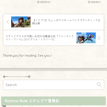
ィバル2026）
2025.01.22
2026.06.21
【ミラプリ】ちょっぴりスチームパンクでアンティークな
騎士様
ステンドグラスの可愛いお花の白魔道士杖『ファーストラ
イト・ワンド』(ピルグリム・トラバース)
Thank you for reading. See you !
✼••┈┈┈┈┈┈┈┈┈••✼
Norirow Note エオルゼア冒険記