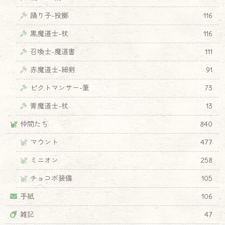
踊り子-投擲
116
黒魔道士-杖
116
召喚士-魔道書
111
赤魔道士-細剣
91
ピクトマンサー-筆
73
青魔道士-杖
13
仲間たち
840
マウント
477
ミニオン
258
チョコボ装備
105
手紙
106
雑記
47