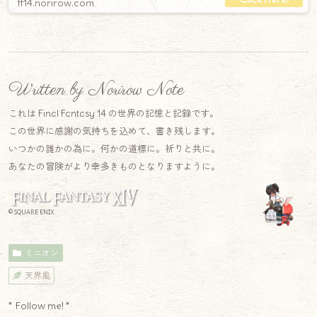
ff14.norirow.com
Written by Norirow Note
これは Final Fantasy 14 の世界の記憶と記録です。
この世界に感謝の気持ちを込めて、書き残します。
いつかの誰かの為に。何かの道標に。祈りと共に。
あなたの冒険がより幸多きものとなりますように。
© SQUARE ENIX
ミニオン
天界風
* Follow me! *