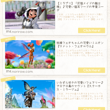
【ミラプリ】「灰猫メイドの騎士
様」♪可愛い猫耳フードの甲冑コー
デ
これは、ノリコちゃんお気に入りのタンク用ミ
ラプリの記録です。今回のコーディネート
【頭】ファットキャット・フード【胴】メイド
エプロンドレスEX【手】エアルーム・ディフェ
ン
ff14.norirow.com
妖精フェオちゃんの可愛いミニオン
『マメット・フェオ＝ウル』
これは、フェオちゃんのミニオン『マメット・
フェオ＝ウル』の記録です。本物のフェオちゃ
んにそっくりのミニオンです。ちゃんとポーズ
もとってくれます。クルクルと飛び回る姿もと
ff14.norirow.com
いたずら好きの可愛いフェアリー♪
アロアロ島のマウント『スターチ
ス・ミラージュ』
これは、アロアロ島で入手できるマウント『ス
ターチス・ミラージュ』の記録です。なんと妖
精さんが持ち上げて運んでくれます。スターチ
スちゃんがちょっと笑顔なのが嬉しいところ。