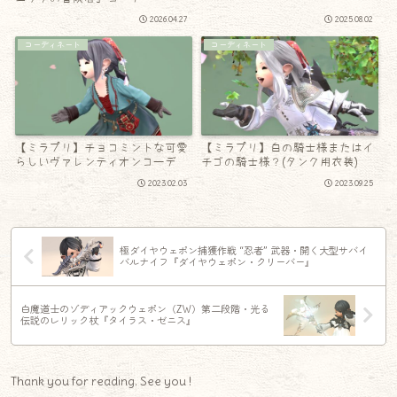
2026.04.27
2025.08.02
コーディネート
コーディネート
【ミラプリ】チョコミントな可愛
【ミラプリ】白の騎士様またはイ
らしいヴァレンティオンコーデ
チゴの騎士様？(タンク用衣装)
2023.02.03
2023.09.25
極ダイヤウェポン捕獲作戦 “忍者” 武器・開く大型サバイ
バルナイフ『ダイヤウェポン・クリーバー』
白魔道士のゾディアックウェポン（ZW）第二段階・光る
伝説のレリック杖『タイラス・ゼニス』
Thank you for reading. See you !