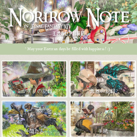
エオルゼア冒険記
* May your Eorzean days be filled with happiness ! :) *
ミラプリの記録
武器の記録
仲間たち
手紙