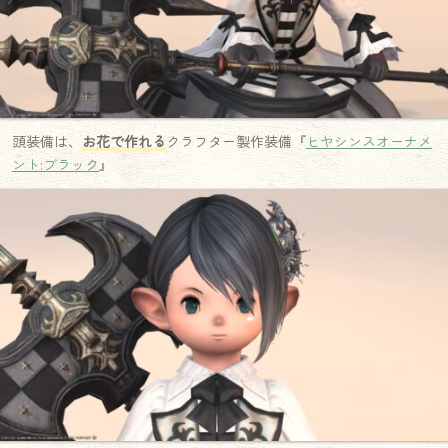
頭装備は、
お花で作れる
クラフター製作装備『
ヒヤシンスオーナメ
ント:ブラック
』