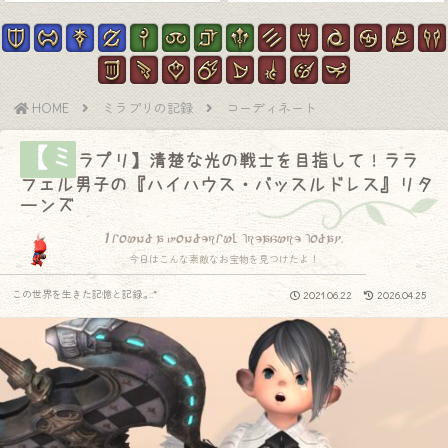
HOME
ミラプリの記録
コーディネート
【ミ
ラプリ】清楚な光の戦士を目指して！ララ
フェル男子の『ハイハウス・バッスルドレス』リタ
ーンズ
I found a wonderful treasure today.
今日はこんな素敵なお宝物を見つけたよ！
この世界を生きた記憶と記録.｡.:*
2021.06.22
2026.04.25