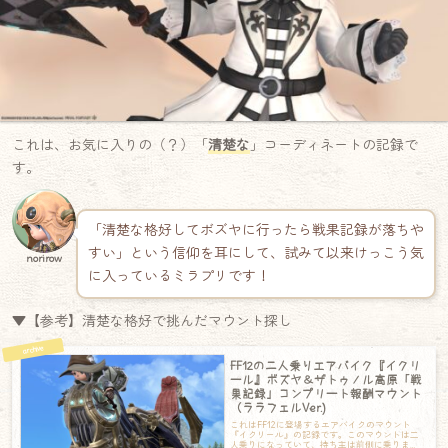
これは、お気に入りの（？）「
清楚な
」コーディネートの記録で
す。
「清楚な格好してボズヤに行ったら戦果記録が落ちや
すい」という信仰を耳にして、試みて以来けっこう気
norirow
に入っているミラプリです！
▼【参考】清楚な格好で挑んだマウント探し
FF12の二人乗りエアバイク『イクリ
ール』ボズヤ＆ザトゥノル高原「戦
果記録」コンプリート報酬マウント
（ララフェルVer.)
これはFF12に登場するエアバイクのマウント
『イクリール』の記録です。このマウントは二
人乗りになっていて、持ち主は前側に乗りま