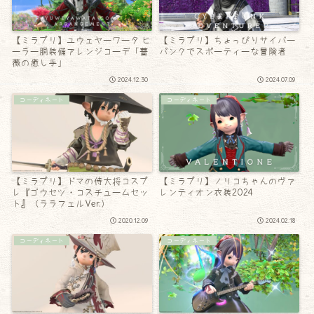
【ミラプリ】ユウェヤーワータ ヒ
【ミラプリ】ちょっぴりサイバー
ーラー胴装備アレンジコーデ「薔
パンクでスポーティーな冒険者
薇の癒し手」
2024.12.30
2024.07.09
コーディネート
コーディネート
【ミラプリ】ドマの侍大将コスプ
【ミラプリ】ノリコちゃんのヴァ
レ『ゴウセツ・コスチュームセッ
レンティオン衣装2024
ト』（ララフェルVer.）
2020.12.09
2024.02.18
コーディネート
コーディネート