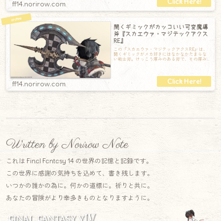
ff14.norirow.com
開くギミックがカッコいい可変魔導
斧『スカエウァ・マジテックアクス
RE』
この『スカエウァ・マジテックアクスRE』は、
開くギミックがメカ好きにはなかなかたまらな
い戦士斧。けっこう厚みのある斧で、その厚み
の間に溝があってそこから刃が出てくる仕組
ff14.norirow.com
Written by Norirow Note
これは Final Fantasy 14 の世界の記憶と記録です。
この世界に感謝の気持ちを込めて、書き残します。
いつかの誰かの為に。何かの道標に。祈りと共に。
あなたの冒険がより幸多きものとなりますように。