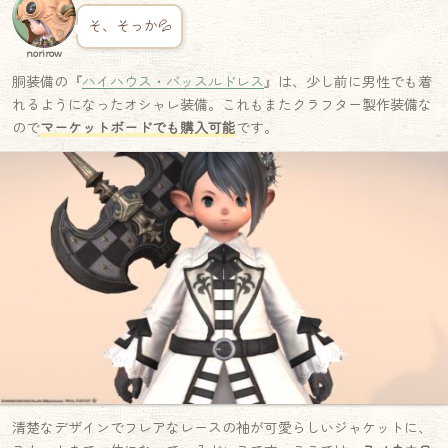
そ、そっか💦
norirow
胴装備の『
ハイハウス・バッスルドレス
』は、少し前に男性でも着
れるようになったオシャレ装備。これもまたクラフター製作装備な
ので
マーケットボードでも購入可能
です。
清楚なデザインでフレアなレースの袖が可愛らしいジャケットに、