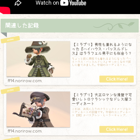
関連した記録
【ミラプリ】男性も着れるようにな
った『ハイハウス・バッスルドレ
ス』はララフェル男子にも似合う？
ちょっと前に男性でも着れるようになった『ハ
イハウス・バッスルドレス』せっかくなので試
しに着てみました。今回のコーディネート
【頭】シャーレアン・プロフェッサーハット
【胴】
ff14.norirow.com
【ミラプリ】大正ロマンな清楚で可
愛いレトロクラシックなドレス服コ
ーディネート
これは、お気に入りのクラシックイメージなコ
ーディネートの記録です。今回のコーディネー
ト【頭】ナバスアレン・ヒーラーキャップ
【胴】ハイハウス・バッスルドレス【手】ダイ
ノレ
ff14.norirow.com