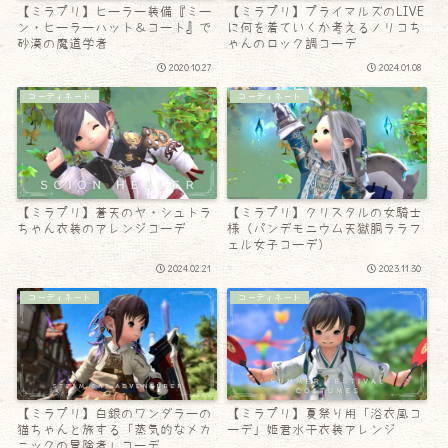
【ミラプリ】ヒーラー装備『ミー
【ミラプリ】プライマルズのLIVE
ン・ヒーラーハット＆コート』で
に何を着ていくか考えるノリコち
砂漠の魔道学者
ゃんのロック調コーデ
2020.10.27
2024.01.08
コーディネート
コーディネート
【ミラプリ】蒼天のヤ・シュトラ
【ミラプリ】クリスタルの女騎士
ちゃん衣装のアレンジコーデ
様（パンデモニウム天獄胴ララフ
ェル女子コーデ）
2024.02.21
2023.11.30
コーディネート
コーディネート
【ミラプリ】白銀のワンダラーの
【ミラプリ】夏祭り用「浴衣風コ
猫ちゃんと旅する「蒸気的なメカ
ーデ」姫君水干衣装アレンジ
ニックの冒険者」コーデ