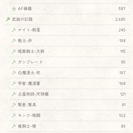
AF装備
387
武器の記録
2,685
ナイト-剣盾
245
戦士-斧
198
暗黒騎士-大剣
115
ガンブレード
95
白魔道士-杖
197
学者-魔道書
168
占星術師-天球儀
121
賢者-賢具
91
モンク-格闘
102
竜騎士-槍
89