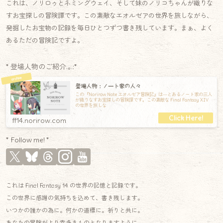
これは、ノリロゥとネミングウェイ、そして妹のノリコちゃんが織りな
すお宝探しの冒険譚です。この素敵なエオルゼアの世界を旅しながら、
発掘したお宝物の記録を毎日ひとつずつ書き残しています。まぁ、よく
あるただの冒険記ですよ。
* 登場人物のご紹介.｡.:*
登場人物：ノート家の人々
この『Norirow Note エオルゼア冒険記』は―とあるノート家の三人
が織りなすお宝探しの冒険譚です。この素敵な Final Fantasy XIV
の世界を旅しな
ff14.norirow.com
* Follow me! *
これは Final Fantasy 14 の世界の記憶と記録です。
この世界に感謝の気持ちを込めて、書き残します。
いつかの誰かの為に。何かの道標に。祈りと共に。
あなたの冒険がより幸多きものとなりますように。