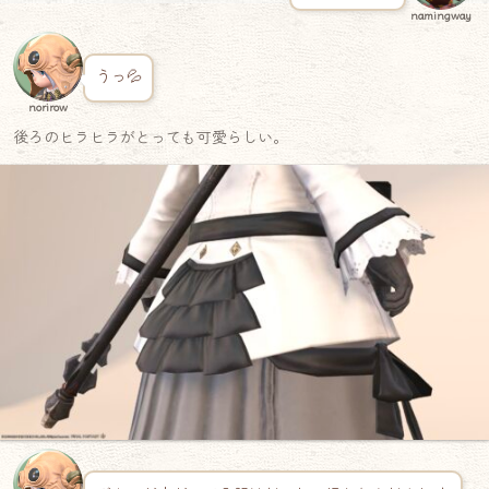
namingway
うっ💦
norirow
後ろのヒラヒラがとっても可愛らしい。