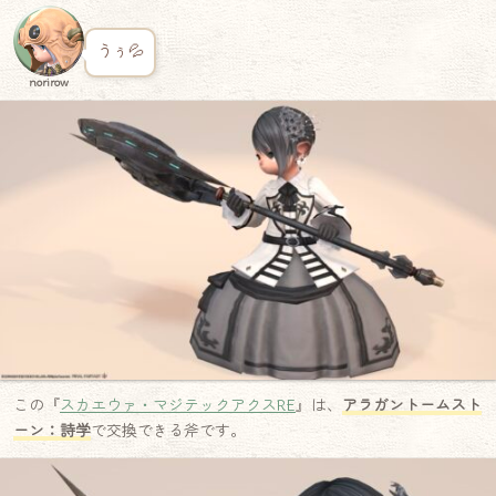
うぅ💦
norirow
この『
スカエウァ・マジテックアクスRE
』は、
アラガントームスト
ーン：詩学
で交換できる斧です。