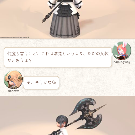
何度も言うけど、これは清楚というより、ただの女装
だと思うよ？
namingway
そ、そうかな💦
norirow