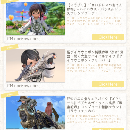
【ミラプリ】「白いドレスのおてん
ば姫」- ハイハウス・バッスルドレ
スアレンジコーデ
これは、ノリコちゃんお気に入りのドレスミラ
プリの記録です。今日のコーディネート【頭】
ホロス・ヘッドドレス【胴】ハイハウス・バッ
スルドレス【手】ディアンドルリストトーク【
ff14.norirow.com
極ダイヤウェポン捕獲作戦 “忍者” 武
器・開く大型サバイバルナイフ『ダ
イヤウェポン・クリーバー』
これは、極ダイヤウェポン捕獲作戦の忍者の双
剣武器『ダイヤウェポン・クリーバー』の記録
です。抜刀すると「バン！」「シュイーン」と
いうような爆発音と電子起動音が鳴ります。他
ff14.norirow.com
FF12の二人乗りエアバイク『イクリ
ール』ボズヤ＆ザトゥノル高原「戦
果記録」コンプリート報酬マウント
（ララフェルVer.)
これはFF12に登場するエアバイクのマウント
『イクリール』の記録です。このマウントは二
人乗りになっていて、持ち主は前側に乗りま
す。よく見ると、ハンドル部分にはしっかりと