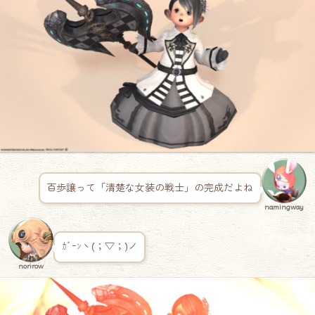
百歩譲って「清楚な女装の戦士」の完成だよね
namingway
ｶﾞｰﾝヽ(；▽；)ノ
norirow