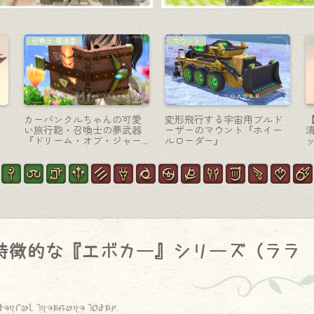
モンク-格闘
コーディネート
ス
モンクのMW最終形態・電子
【ミラプリ】小さな流浪の
刃のロケットパンチ『マン
剣士様・光の剣と水鏡の盾
ン
ダヴィラス・フィスト』
を添えて
が特徴的な『エボカー』シリーズ（ララ
derful treasure today.