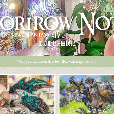
エオルゼア冒険記
* May your Eorzean days be filled with happiness ! :) *
武器の記録
仲間たち