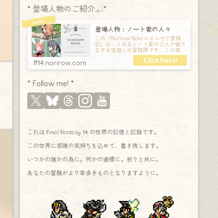
* 登場人物のご紹介.｡.:*
登場人物：ノート家の人々
この『Norirow Note エオルゼア冒険
記』は―とあるノート家の三人が織り
なすお宝探しの冒険譚です。この素敵
な Final Fantasy XIV の世界を旅しな
ff14.norirow.com
* Follow me! *
これは Final Fantasy 14 の世界の記憶と記録です。
この世界に感謝の気持ちを込めて、書き残します。
いつかの誰かの為に。何かの道標に。祈りと共に。
あなたの冒険がより幸多きものとなりますように。