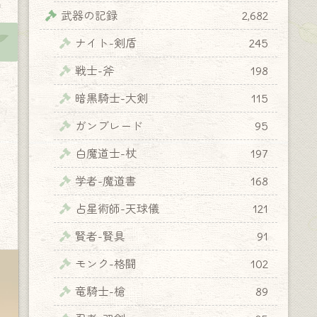
y
武器の記録
2,682
ナイト-剣盾
245
戦士-斧
198
暗黒騎士-大剣
115
ガンブレード
95
白魔道士-杖
197
学者-魔道書
168
占星術師-天球儀
121
賢者-賢具
91
モンク-格闘
102
竜騎士-槍
89