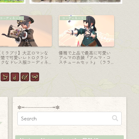
占星術師-天球儀
踊り子-投擲
踊り子-投
占星術師のちょっとメカニ
踊り子のAF4武器・ヒンド
オメガ零
カルでカッコいい天球儀
ゥー教の神の名を持つ美し
踊り子武
『ガーロンド・マジテック
い円月輪『クリシュナ』
光る『オ
オーラリーRE』
✼••┈┈┈┈┈┈┈┈┈••✼