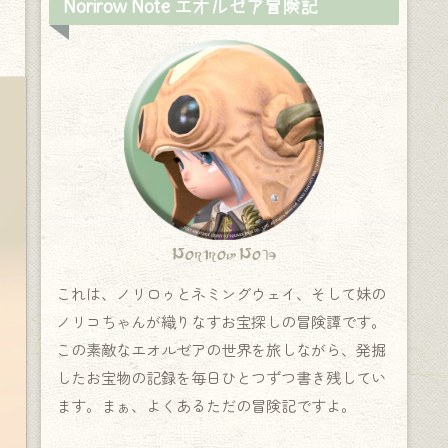
Norirow Note エオルゼア冒険記
Norirow Note
これは、ノリロゥとネミングウェイ、そして妹の
ノリコちゃんが織りなすお宝探しの冒険譚です。
この素敵なエオルゼアの世界を旅しながら、発掘
したお宝物の記録を毎日ひとつずつ書き残してい
ます。まぁ、よくあるただの冒険記ですよ。