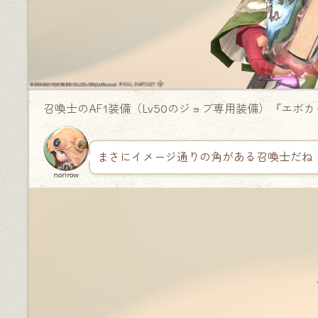
召喚士のAF1装備（Lv50のジョブ専用装備）『エボ
まさにイメージ通りの角がある召喚士だね
norirow