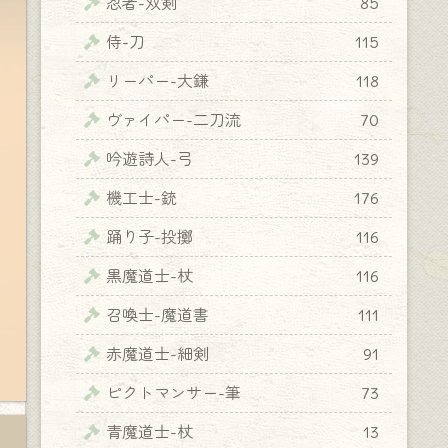
忍者-双剣
85
侍-刀
115
リーパー-大鎌
118
ヴァイパー-二刀流
70
吟遊詩人-弓
139
機工士-銃
176
踊り子-投擲
116
黒魔道士-杖
116
召喚士-魔道書
111
赤魔道士-細剣
91
ピクトマンサー-筆
73
青魔道士-杖
13