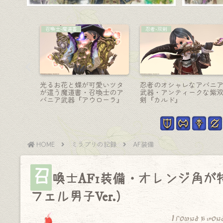
AF装備
コーディネート
に可愛い
召喚士のAF4装備・可愛い
【ミラプリ】「白いドレ
ルマ・コ
オペラ宮廷衣装『ベコナ
のおてんば姫」- ハイハウ
』（ララ
ー』シリーズ（ララフェル
ス・バッスルドレスアレ
男子Ver.）
ジコーデ
HOME
ミラプリの記録
AF装備
召
喚士AF1装備・オレンジ角
フェル男子Ver.）
I found a won