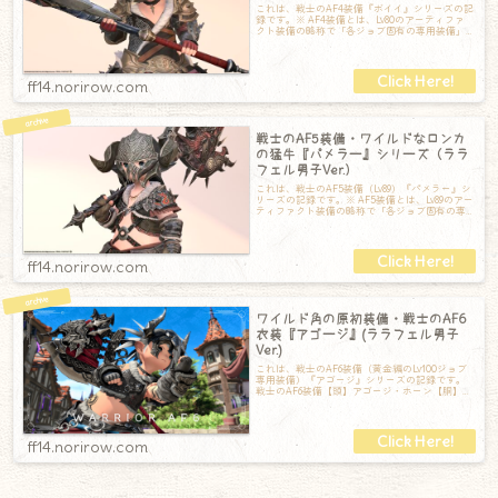
これは、戦士のAF4装備『ボイイ』シリーズの記
録です。※ AF4装備とは、Lv80のアーティファ
クト装備の略称で「各ジョブ固有の専用装備」
のことです。アーティファクト装
ff14.norirow.com
戦士のAF5装備・ワイルドなロンカ
の猛牛『パメラー』シリーズ（ララ
フェル男子Ver.）
これは、戦士のAF5装備（Lv89）『パメラー』シ
リーズの記録です。※ AF5装備とは、Lv89のアー
ティファクト装備の略称で「各ジョブ固有の専
用装備」のことです。アー
ff14.norirow.com
ワイルド角の原初装備・戦士のAF6
衣装『アゴージ』(ララフェル男子
Ver.)
これは、戦士のAF6装備（黄金編のLv100ジョブ
専用装備）『アゴージ』シリーズの記録です。
戦士のAF6装備【頭】アゴージ・ホーン【胴】ア
ゴージ・ベスト【手】アゴージ・
ff14.norirow.com