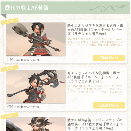
歴代の戦士AF装備
新生エオルゼアを代表する衣装・戦
士のAF1装備『ファイター』シリー
ズ（ララフェル男子Ver.）
新生エオルゼアのオープニングムービーで主人
公らしき人が着ている衣装である戦士のAF（ア
ーティファクト）1装備。戦士のAF1装備一式
【頭】ファイターバーゴネット【胴】ファ
ff14.norirow.com
ちょっとワイルドな死神風・戦士
AF3装備『ブルータル』シリーズ
（ララフェル男子Ver.）
戦士のAF3装備『ブルータル』シリーズ『ブルー
タル』シリーズ【頭】ウェザード・ブルータル
バイザー【胴】ウェザード・ブルータルロリカ
【手】ウェザード・ブルータルガントレッ
ff14.norirow.com
戦士のAF4装備・アジムステップの
遊牧民っぽい戦士衣装『ボイイ』シ
リーズ（ララフェル男子Ver.）