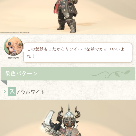
この武器もまたかなりワイルドな斧でカッコいいよ
ね！
norirow
染色パターン
ス
ノウホワイト