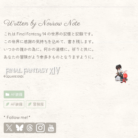
Written by Norirow Note
これは Final Fantasy 14 の世界の記憶と記録です。
この世界に感謝の気持ちを込めて、書き残します。
いつかの誰かの為に。何かの道標に。祈りと共に。
あなたの冒険がより幸多きものとなりますように。
© SQUARE ENIX
AF装備
AF装備
冒険服
* Follow me! *