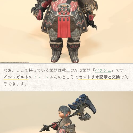
なお、ここで持っている武器は戦士のAF2武器『
パラシュ
』です。
イシュガルド
の
ヨレーヌ
さんのところで
セントリオ記章と交換
で入
手できます。