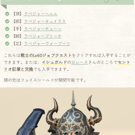
【頭】
ラベジャーヘルム
【胴】
ラベジャーキュイラス
【手】
ラベジャーチェーン
【脚】
ラベジャーブリーチ
【足】
ラベジャーウォーブーツ
これらは
戦士のLv60ジョブクエスト
をクリアすれば入手することが
できます。または、
イシュガルド
の
ヨレーヌ
さんのところで
セント
リオ記章と交換
でも入手できます。
頭の兜はフェイスシールドが開閉可能です。