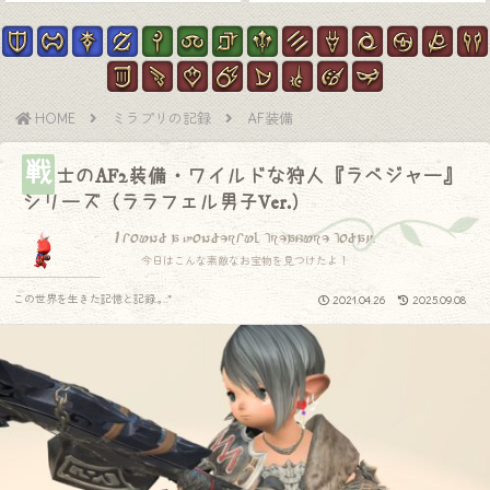
HOME
ミラプリの記録
AF装備
戦
士のAF2装備・ワイルドな狩人『ラベジャー』
シリーズ（ララフェル男子Ver.）
I found a wonderful treasure today.
今日はこんな素敵なお宝物を見つけたよ！
この世界を生きた記憶と記録.｡.:*
2021.04.26
2025.09.08