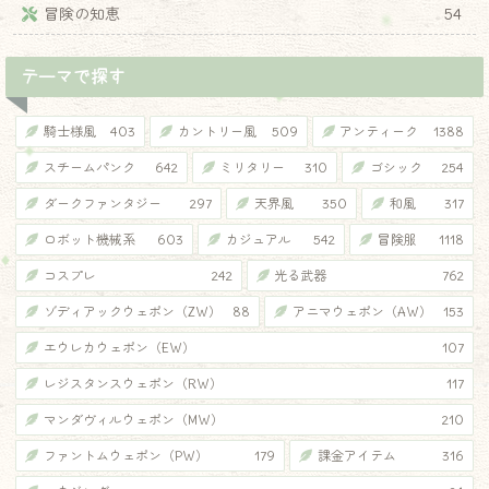
冒険の知恵
54
テーマで探す
騎士様風
403
カントリー風
509
アンティーク
1388
スチームパンク
642
ミリタリー
310
ゴシック
254
ダークファンタジー
297
天界風
350
和風
317
ロボット機械系
603
カジュアル
542
冒険服
1118
コスプレ
242
光る武器
762
ゾディアックウェポン（ZW）
88
アニマウェポン（AW）
153
エウレカウェポン（EW）
107
レジスタンスウェポン（RW）
117
マンダヴィルウェポン（MW）
210
ファントムウェポン（PW）
179
課金アイテム
316