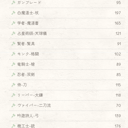
ガンブレード
95
白魔道士-杖
197
学者-魔道書
165
占星術師-天球儀
121
賢者-賢具
91
モンク-格闘
102
竜騎士-槍
89
忍者-双剣
85
侍-刀
115
リーパー-大鎌
118
ヴァイパー-二刀流
70
吟遊詩人-弓
139
機工士-銃
176