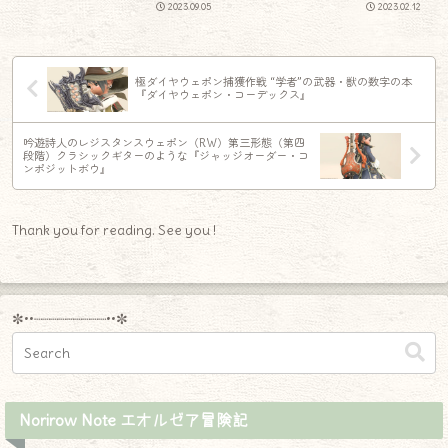
2023.09.05
2023.02.12
極ダイヤウェポン捕獲作戦 “学者”の武器・獣の数字の本
『ダイヤウェポン・コーデックス』
吟遊詩人のレジスタンスウェポン（RW）第三形態（第四
段階）クラシックギターのような『ジャッジオーダー・コ
ンポジットボウ』
Thank you for reading. See you !
✼••┈┈┈┈┈┈┈┈┈••✼
Norirow Note エオルゼア冒険記