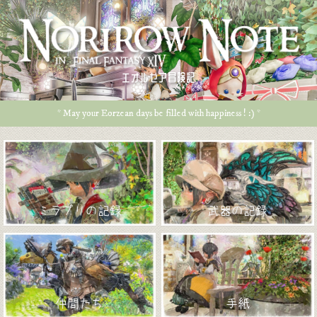
エオルゼア冒険記
* May your Eorzean days be filled with happiness ! :) *
ミラプリの記録
武器の記録
仲間たち
手紙