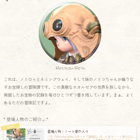
Norirow Note
これは、ノリロゥとネミングウェイ、そして妹のノリコちゃんが織りな
すお宝探しの冒険譚です。この素敵なエオルゼアの世界を旅しながら、
発掘したお宝物の記録を毎日ひとつずつ書き残しています。まぁ、よく
あるただの冒険記ですよ。
* 登場人物のご紹介.｡.:*
登場人物：ノート家の人々
この『Norirow Note エオルゼア冒険記』は―とあるノート家の三人