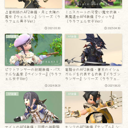
占星術師のAF2装備・月と太陽の
ミニスカートの可愛い魔女衣装・
魔女『ウェルキン』シリーズ（ラ
黒魔道士AF4装備『ウィッケ』
ラフェル男子Ver.）
（ララフェル女子Ver.）
2021.03.30
2025.04.30
AF装備
AF装備
ピクトマンサーの初期装備・パス
竜騎士のAF2装備・蒼天のイシュ
テルな画家『ペインター』(ララフ
ガルドを代表する衣装『ドラゴン
ェル女子Ver.)
ランサー』シリーズ（ララフェル
男子Ver.）
2024.06.29
2021.06.20
AF装備
AF装備
ナイトのAF4装備・羽根の神殿騎
モンクのAF1装備『テンプル』シ