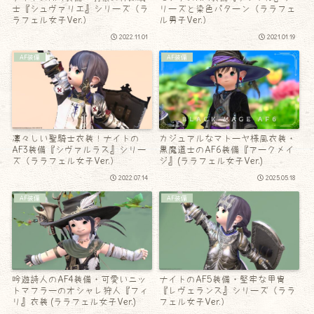
士『シュヴァリエ』シリーズ（ラ
リーズと染色パターン（ララフェ
ラフェル女子Ver.）
ル男子Ver.）
2022.11.01
2021.01.19
AF装備
AF装備
凛々しい聖騎士衣装！ナイトの
カジュアルなマトーヤ様風衣装・
AF3装備『シヴァルラス』シリー
黒魔道士のAF6装備『アークメイ
ズ（ララフェル女子Ver.）
ジ』(ララフェル女子Ver.)
2022.07.14
2025.05.18
AF装備
AF装備
吟遊詩人のAF4装備・可愛いニッ
ナイトのAF5装備・堅牢な甲冑
トマフラーのオシャレ狩人『フィ
『レヴェランス』シリーズ（ララ
リ』衣装 (ララフェル女子Ver.)
フェル女子Ver.）