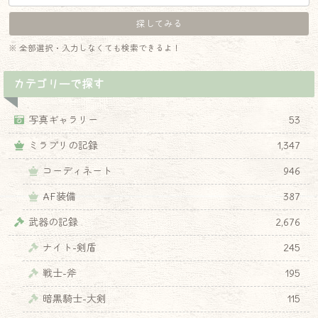
※ 全部選択・入力しなくても検索できるよ！
カテゴリーで探す
写真ギャラリー
53
ミラプリの記録
1,347
コーディネート
946
AF装備
387
武器の記録
2,676
ナイト-剣盾
245
戦士-斧
195
暗黒騎士-大剣
115