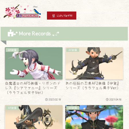
* More Records .｡.:*
AF装備
AF装備
白魔道士のAF5装備・リボンのド
あの伝説の忍者AF2装備『伊賀』
レス『シアファニー』シリーズ
シリーズ（ララフェル男子Ver.）
（ララフェル女子Ver.）
2023.02.19
2021.04.16
AF装備
AF装備