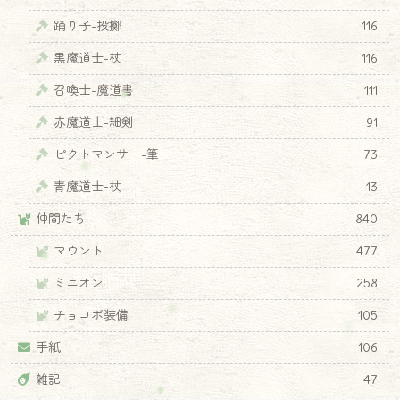
踊り子-投擲
116
黒魔道士-杖
116
召喚士-魔道書
111
赤魔道士-細剣
91
ピクトマンサー-筆
73
青魔道士-杖
13
仲間たち
840
マウント
477
ミニオン
258
チョコボ装備
105
手紙
106
雑記
47