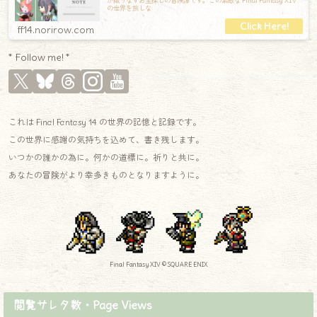
が織りなすお宝探しの冒険譚です。この素敵な Final Fantasy XIV
の世界を旅しな
ff14.norirow.com
* Follow me! *
これは Final Fantasy 14 の世界の記憶と記録です。
この世界に感謝の気持ちを込めて、書き残します。
いつかの誰かの為に。何かの道標に。祈りと共に。
あなたの冒険がより幸多きものとなりますように。
Final Fantasy XIV © SQUARE ENIX
閲覧サレタ数・Page Views