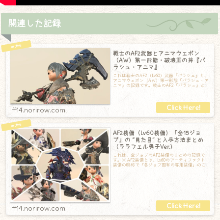
関連した記録
戦士のAF2武器とアニマウェポン
（AW）第一形態・破壊王の斧『パ
ラシュ・アニマ』
これは戦士のAF2（Lv60）武器『パラシュ』と、
アニマウェポン（AW）第一形態『パラシュ・ア
ニマ』の記録です。戦士のAF2『パラシュ』と、
アニマウェポン（AW）第一形
ff14.norirow.com
AF2装備（Lv60装備）「全15ジョ
ブ」の “見た目” と入手方法まとめ
（ララフェル男子Ver.）
これは、全ジョブのAF2装備のまとめの記録で
す。※ AF2装備とは、Lv60のアーティファクト
装備の略称で「各ジョブ固有の専用装備」のこ
とです。アーティファクト装備は、
ff14.norirow.com