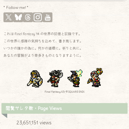
* Follow me! *
これは Final Fantasy 14 の世界の記憶と記録です。
この世界に感謝の気持ちを込めて、書き残します。
いつかの誰かの為に。何かの道標に。祈りと共に。
あなたの冒険がより幸多きものとなりますように。
Final Fantasy XIV © SQUARE ENIX
閲覧サレタ数・Page Views
23,651,151 views