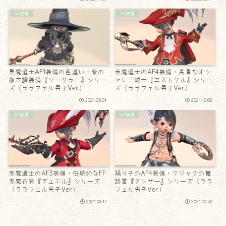
AF装備
AF装備
黒魔道士AF1装備の色違い・紫の
赤魔道士のAF4装備・高貴なオシ
復古調装備『ソーサラー』シリー
ャレ三銃士『エストクル』シリー
ズ（ララフェル男子Ver.）
ズ（ララフェル男子Ver.）
2021.03.01
2021.10.02
AF装備
AF装備
赤魔道士のAF3装備・伝統的なFF
踊り子のAF4装備・クジャクの舞
赤魔衣装『デュエル』シリーズ
踏着『ダンサー』シリーズ（ララ
（ララフェル男子Ver.）
フェル男子Ver.）
2021.08.17
2021.10.30