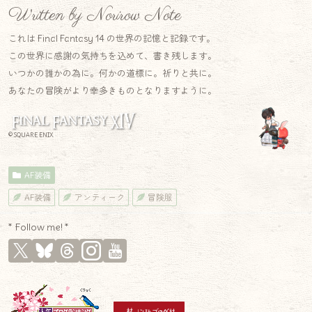
Written by Norirow Note
これは Final Fantasy 14 の世界の記憶と記録です。
この世界に感謝の気持ちを込めて、書き残します。
いつかの誰かの為に。何かの道標に。祈りと共に。
あなたの冒険がより幸多きものとなりますように。
© SQUARE ENIX
AF装備
AF装備
アンティーク
冒険服
* Follow me! *