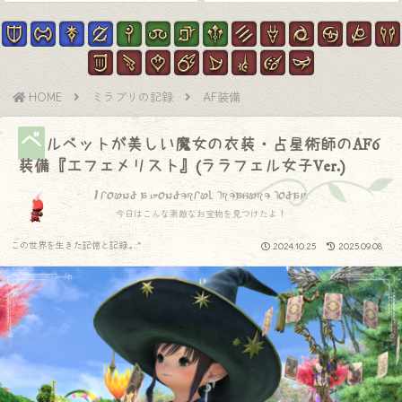
HOME
ミラプリの記録
AF装備
ベ
ルベットが美しい魔女の衣装・占星術師のAF6
装備『エフェメリスト』(ララフェル女子Ver.)
I found a wonderful treasure today.
今日はこんな素敵なお宝物を見つけたよ！
この世界を生きた記憶と記録.｡.:*
2024.10.25
2025.09.08