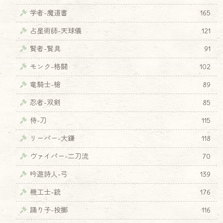
学者-魔道書
165
占星術師-天球儀
121
賢者-賢具
91
モンク-格闘
102
竜騎士-槍
89
忍者-双剣
85
侍-刀
115
リーパー-大鎌
118
ヴァイパー-二刀流
70
吟遊詩人-弓
139
機工士-銃
176
踊り子-投擲
116