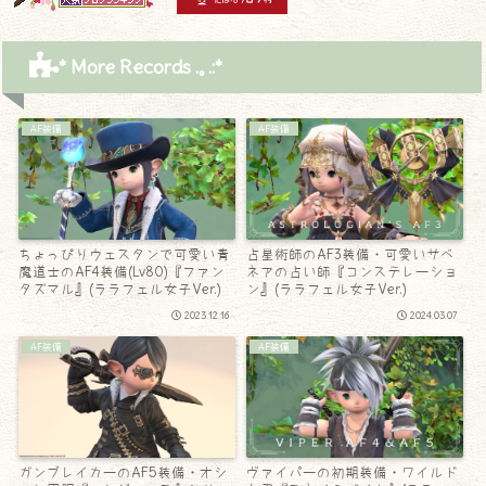
* More Records .｡.:*
AF装備
AF装備
ちょっぴりウェスタンで可愛い青
占星術師のAF3装備・可愛いサベ
魔道士のAF4装備(Lv80)『ファン
ネアの占い師『コンステレーショ
タズマル』(ララフェル女子Ver.)
ン』(ララフェル女子Ver.)
2023.12.16
2024.03.07
AF装備
AF装備
ガンブレイカーのAF5装備・オシ
ヴァイパーの初期装備・ワイルド