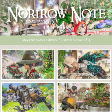
エオルゼア冒険記
* May your Eorzean days be filled with happiness ! :) *
ミラプリの記録
武器の記録
仲間たち
手紙