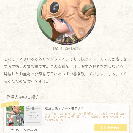
Norirow Note
これは、ノリロゥとネミングウェイ、そして妹のノリコちゃんが織りな
すお宝探しの冒険譚です。この素敵なエオルゼアの世界を旅しながら、
発掘したお宝物の記録を毎日ひとつずつ書き残しています。まぁ、よく
あるただの冒険記ですよ。
* 登場人物のご紹介.｡.:*
登場人物：ノート家の人々
この『Norirow Note エオルゼア冒険記』は―とあるノート家の三人
が織りなすお宝探しの冒険譚です。この素敵な Final Fantasy XIV
の世界を旅しな
ff14.norirow.com