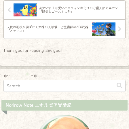
高笑いする可愛いハロウィンお化けの守護天節ミニオン
『陽気なゴースト人形』
天使の羽根が羽ばたく女神の天球儀・占星術師のAF6武器
『メティス』
Thank you for reading. See you !
✼••┈┈┈┈┈┈┈┈┈••✼
Norirow Note エオルゼア冒険記