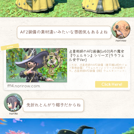
AF2装備の素材違いみたいな雰囲気もあるよね
norirow
占星術師のAF2装備(Lv60)月の魔女
『ウェルキン』シリーズ (ララフェ
ル女子Ver.)
これは、占星術師のAF2装備（蒼天編Lv60のジョ
ブ専用装備）『ウェルキン』シリーズの記録で
す。占星術師AF2装備【頭】ウェルキンハット
【胴】ウェルキンローブ【手】ウェ
ff14.norirow.com
先折れとんがり帽子だからね
noriko