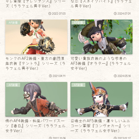
ャレ軍服『アレジアンス』シリー
な忍『スネイクバイト』(ララフェ
ズ（ララフェル男子Ver.）
ル男子Ver.)
2022.07.03
2024.07.01
AF装備
AF装備
モンクのAF2装備・東方の劇団員
可愛い貴族衣装のような学者の
風衣装『タントラ』シリーズ（ラ
AF3装備『オラター』(ララフェル
ラフェル男子Ver.）
女子Ver.)
2021.04.11
2024.05.16
AF装備
AF装備
侍のAF4装備・和風パワードスー
召喚士のAF5装備・凛々しいユニ
ツ『春日』シリーズ（ララフェル
コーン軍服『コンヴォカー』シリ
女子Ver.）
ーズ（ララフェル女子Ver.）
2022.11.09
2023.02.17