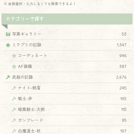
※ 全部選択・入力しなくても検索できるよ！
カテゴリーで探す
写真ギャラリー
53
ミラプリの記録
1,347
コーディネート
946
AF装備
387
武器の記録
2,676
ナイト-剣盾
245
戦士-斧
195
暗黒騎士-大剣
115
ガンブレード
95
白魔道士-杖
197