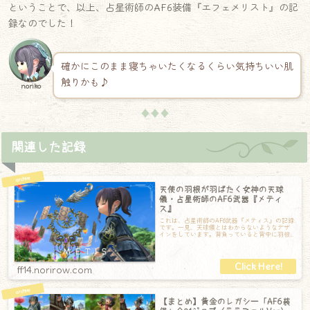
ということで、以上、占星術師のAF6装備『エフェメリスト』の記
録なのでした！
確かにこのまま寝ちゃいたくなるくらい気持ちいい肌
触りかも♪
noriko
♦♦♦
関連した記録
天使の羽根が羽ばたく女神の天球
儀・占星術師のAF6武器『メティ
ス』
これは、占星術師のAF6武器『メティス』の記録
です。一見、天球儀とはわからないようなデザ
インをしています。背負っていると背中に羽根
が生えたかのよう。ゴールド細工にパープ
ff14.norirow.com
【まとめ】黄金のレガシー「AF6装