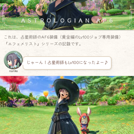
これは、占星術師のAF6装備（黄金編のLv100ジョブ専用装備）
『エフェメリスト』シリーズの記録です。
じゃーん！占星術師もLv100になったよー♪
noriko