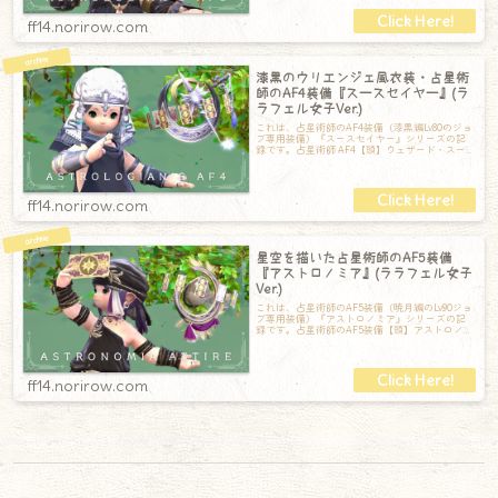
ff14.norirow.com
漆黒のウリエンジェ風衣装・占星術
師のAF4装備『スースセイヤー』(ラ
ラフェル女子Ver.)
これは、占星術師のAF4装備（漆黒編Lv80のジョ
ブ専用装備）『スースセイヤー』シリーズの記
録です。占星術師 AF4【頭】ウェザード・スー
スセイヤーターバン【胴】ウェザ
ff14.norirow.com
星空を描いた占星術師のAF5装備
『アストロノミア』(ララフェル女子
Ver.)
これは、占星術師のAF5装備（暁月編のLv90ジョ
ブ専用装備）『アストロノミア』シリーズの記
録です。占星術師のAF5装備【頭】アストロノミ
アターバン【胴】アストロノミア
ff14.norirow.com