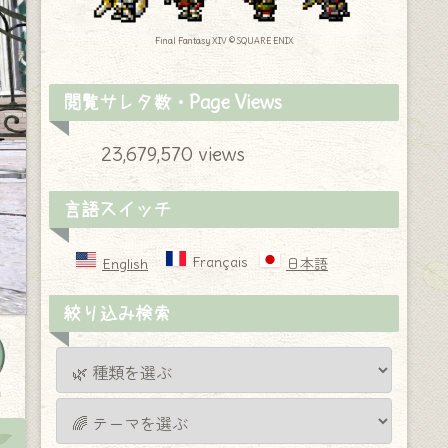
Final Fantasy XIV © SQUARE ENIX
閲覧サレタ数・Page Views
23,679,570 views
言語スイッチ
Français
English
日本語
絞り込み検索
y