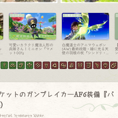
コーディネート
侍-刀
イ
【ミラプリ】“緑の親衛隊”
サムライの貴重な洋風サー
狼
カッコ可愛いタンク用コー
ベル・セイレーン海の海賊
プ
ディネート
武器『ゴーストバーク・ブ
レード』
ケットのガンブレイカーAF6装備『バ
)
derful treasure today.