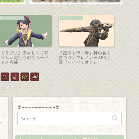
賢者-賢具
黒魔道士-杖
チョコボ
クラシックなショットガン
グラハの杖・クリスタル製
黒き鎧に
のような賢者武器『リナシ
の黒魔道士武器『サイオン
ラージャ
ータ・ペンデュラム』
ズアーク・ロッド』
『エレク
ド』
✼••┈┈┈┈┈┈┈┈┈••✼