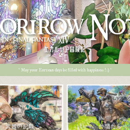
エオルゼア冒険記
* May your Eorzean days be filled with happiness ! :) *
武器の記録
仲間たち