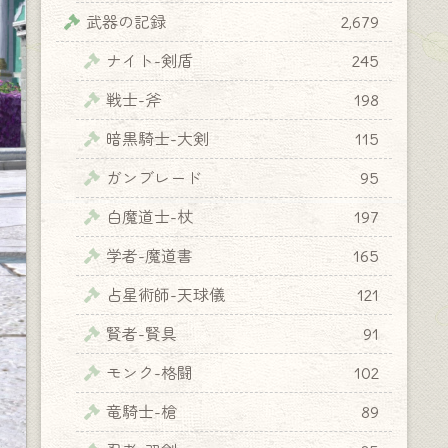
武器の記録
2,679
ナイト-剣盾
245
戦士-斧
198
暗黒騎士-大剣
115
ガンブレード
95
白魔道士-杖
197
学者-魔道書
165
占星術師-天球儀
121
賢者-賢具
91
モンク-格闘
102
竜騎士-槍
89