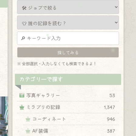
※ 全部選択・入力しなくても検索できるよ！
カテゴリーで探す
写真ギャラリー
53
ミラプリの記録
1,347
コーディネート
946
AF装備
387