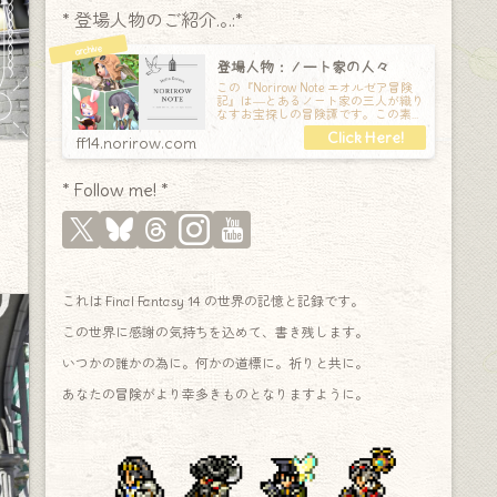
* 登場人物のご紹介.｡.:*
登場人物：ノート家の人々
この『Norirow Note エオルゼア冒険
記』は―とあるノート家の三人が織り
なすお宝探しの冒険譚です。この素敵
な Final Fantasy XIV の世界を旅しな
ff14.norirow.com
* Follow me! *
これは Final Fantasy 14 の世界の記憶と記録です。
この世界に感謝の気持ちを込めて、書き残します。
いつかの誰かの為に。何かの道標に。祈りと共に。
あなたの冒険がより幸多きものとなりますように。