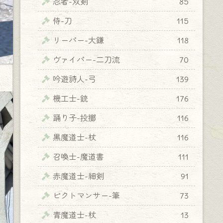
忍者-双剣
85
侍-刀
115
リーパー-大鎌
118
ヴァイパー-二刀流
70
吟遊詩人-弓
139
機工士-銃
176
踊り子-投擲
116
黒魔道士-杖
116
召喚士-魔道書
111
赤魔道士-細剣
91
ピクトマンサー-筆
73
青魔道士-杖
13