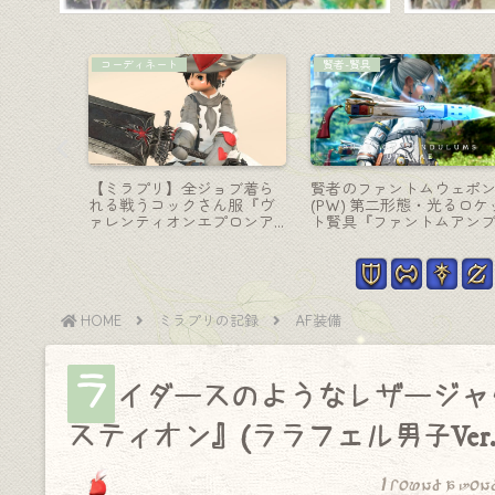
侍-刀
青魔道士-杖
神の名を
虹とシャボン泡と蝶が舞い
青魔道士の光る武器・ダ
AF5武
３色に光る侍のティターニ
ヤモンドダストを放つ氷
』
ア武器『妖精刀【改】』
フェンリルのステッキ『
レダトリス』
HOME
ミラプリの記録
AF装備
ラ
イダースのようなレザージャ
スティオン』(ララフェル男子Ver.
I found a won