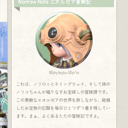
Norirow Note エオルゼア冒険記
Norirow Note
これは、ノリロゥとネミングウェイ、そして妹の
ノリコちゃんが織りなすお宝探しの冒険譚です。
この素敵なエオルゼアの世界を旅しながら、発掘
したお宝物の記録を毎日ひとつずつ書き残してい
ます。まぁ、よくあるただの冒険記ですよ。