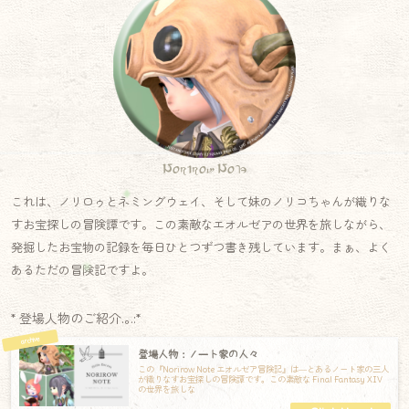
Norirow Note
これは、ノリロゥとネミングウェイ、そして妹のノリコちゃんが織りな
すお宝探しの冒険譚です。この素敵なエオルゼアの世界を旅しながら、
発掘したお宝物の記録を毎日ひとつずつ書き残しています。まぁ、よく
あるただの冒険記ですよ。
* 登場人物のご紹介.｡.:*
登場人物：ノート家の人々
この『Norirow Note エオルゼア冒険記』は―とあるノート家の三人
が織りなすお宝探しの冒険譚です。この素敵な Final Fantasy XIV
の世界を旅しな