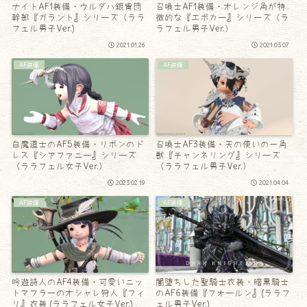
ナイトAF1装備・ウルダハ銀冑団
召喚士AF1装備・オレンジ角が特
幹部『ガラント』シリーズ（ララ
徴的な『エボカー』シリーズ（ラ
フェル男子Ver.)
ラフェル男子Ver.）
2021.01.26
2021.03.07
AF装備
AF装備
白魔道士のAF5装備・リボンのド
召喚士AF3装備・天の使いの一角
レス『シアファニー』シリーズ
獣『チャンネリング』シリーズ
（ララフェル女子Ver.）
（ララフェル男子Ver.）
2023.02.19
2021.04.04
AF装備
AF装備
吟遊詩人のAF4装備・可愛いニッ
闇堕ちした聖騎士衣装・暗黒騎士
トマフラーのオシャレ狩人『フィ
のAF6装備『フォールン』(ララフ
リ』衣装 (ララフェル女子Ver.)
ェル男子Ver.)