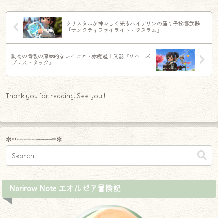
クリスタルが神々しく光るハイデリンの踊り子投擲武器
『サンクティファイライト・タスラム』
動物の骨製の原始的なレイピア・赤魔道士武器『リバーズ
ブレス・タック』
Thank you for reading. See you !
✼••┈┈┈┈┈┈┈┈┈••✼
Norirow Note エオルゼア冒険記