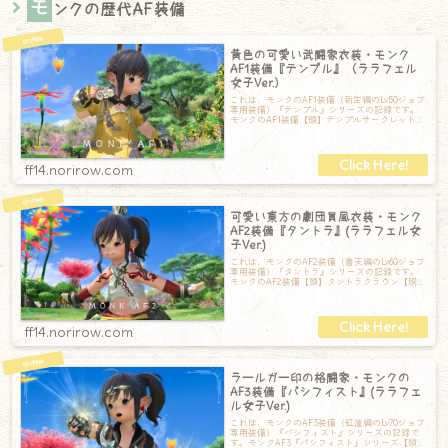
モ
ンクの歴代AF装備
黄色の可愛い武闘家衣装・モンク
AF1装備『テンプル』（ララフェル
女子Ver.）
これは、モンクのAF1装備（新生編のLv50ジョブ
専用装備）『テンプル』シリーズの記録です。
モンクのAF1装備【頭】テンプルサークレット
【胴】テンプルシクラス【手】テン
ff14.norirow.com
可愛い東方の劇団員風衣装・モンク
AF2装備『タントラ』(ララフェル女
子Ver.)
これは、モンクのAF2装備（蒼天編のLv60ジョブ
専用装備）『タントラ』シリーズの記録です。
モンクのAF2装備【頭】タントラクラウン【胴】
タントラチェストラップ【手】タ
ff14.norirow.com
ラールガー印の格闘家・モンクの
AF3装備『パシフィスト』(ララフェ
ル女子Ver.)
これは、モンクのAF3装備（紅蓮編のLv70ジョブ
専用装備）『パシフィスト』シリーズの記録で
す。モンクAF3『パシフィスト』シリーズ【頭】