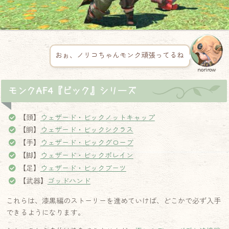
おぉ、ノリコちゃんモンク頑張ってるね
norirow
モンクAF4『ビック』シリーズ
【頭】
ウェザード・ビックノットキャップ
【胴】
ウェザード・ビックシクラス
【手】
ウェザード・ビックグローブ
【脚】
ウェザード・ビックポレイン
【足】
ウェザード・ビックブーツ
【武器】
ゴッドハンド
これらは、漆黒編のストーリーを進めていけば、どこかで必ず入手
できるようになります。