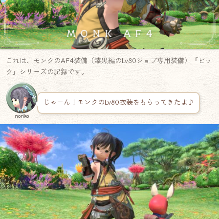
これは、モンクのAF4装備（漆黒編のLv80ジョブ専用装備）『ビッ
ク』シリーズの記録です。
じゃーん！モンクのLv80衣装をもらってきたよ♪
noriko