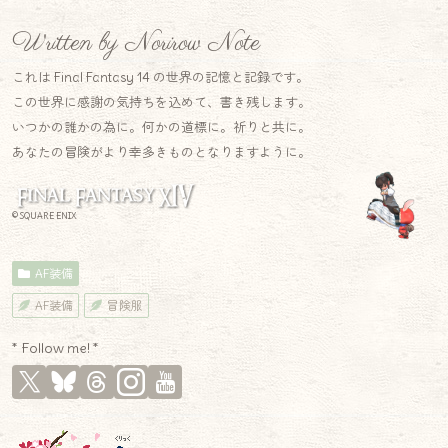
Written by Norirow Note
これは Final Fantasy 14 の世界の記憶と記録です。
この世界に感謝の気持ちを込めて、書き残します。
いつかの誰かの為に。何かの道標に。祈りと共に。
あなたの冒険がより幸多きものとなりますように。
© SQUARE ENIX
AF装備
AF装備
冒険服
* Follow me! *