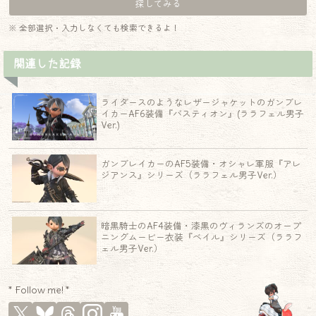
※ 全部選択・入力しなくても検索できるよ！
関連した記録
ライダースのようなレザージャケットのガンブレ
イカーAF6装備『バスティオン』(ララフェル男子
Ver.)
ガンブレイカーのAF5装備・オシャレ軍服『アレ
ジアンス』シリーズ（ララフェル男子Ver.）
暗黒騎士のAF4装備・漆黒のヴィランズのオープ
ニングムービー衣装『ベイル』シリーズ（ララフ
ェル男子Ver.）
* Follow me! *