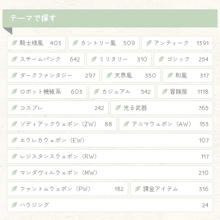
テーマで探す
騎士様風
403
カントリー風
509
アンティーク
1391
スチームパンク
642
ミリタリー
310
ゴシック
254
ダークファンタジー
297
天界風
350
和風
317
ロボット機械系
603
カジュアル
542
冒険服
1118
コスプレ
242
光る武器
765
ゾディアックウェポン（ZW）
88
アニマウェポン（AW）
153
エウレカウェポン（EW）
107
レジスタンスウェポン（RW）
117
マンダヴィルウェポン（MW）
210
ファントムウェポン（PW）
182
課金アイテム
316
ハウジング
24