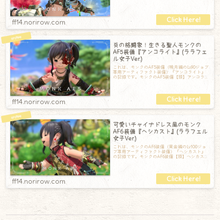
ウェザード・パシフィストサーク
ff14.norirow.com
炎の格闘家！生きる聖人モンクの
AF5装備『アンコライト』(ララフェ
ル女子Ver.)
これは、モンクのAF5装備（暁月編のLv90ジョブ
専用アーティファクト装備）『アンコライト』
の記録です。モンクのAF5装備【頭】アンコライ
トフレイム【胴】アンコライトシ
ff14.norirow.com
可愛いチャイナドレス風のモンク
AF6装備『ヘシカスト』(ララフェル
女子Ver.)
これは、モンクのAF6装備（黄金編のLv100ジョ
ブ専用アーティファクト装備）『ヘシカスト』
の記録です。モンクのAF6装備【頭】ヘシカス
ト・クラウン【胴】ヘシカスト・シ
ff14.norirow.com