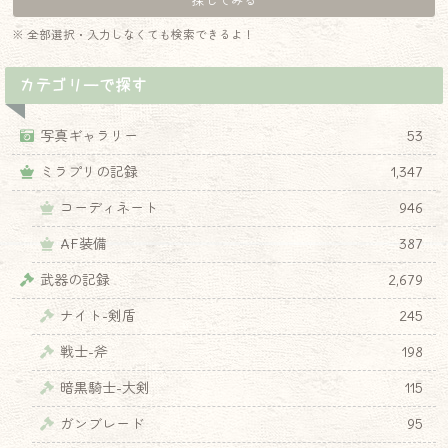
※ 全部選択・入力しなくても検索できるよ！
カテゴリーで探す
写真ギャラリー
53
ミラプリの記録
1,347
コーディネート
946
AF装備
387
武器の記録
2,679
ナイト-剣盾
245
戦士-斧
198
暗黒騎士-大剣
115
ガンブレード
95