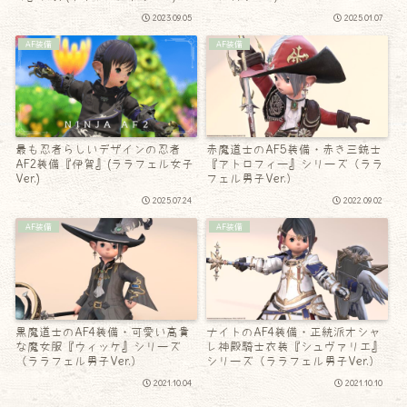
2023.09.05
2025.01.07
AF装備
AF装備
最も忍者らしいデザインの忍者
赤魔道士のAF5装備・赤き三銃士
AF2装備『伊賀』(ララフェル女子
『アトロフィー』シリーズ（ララ
Ver.)
フェル男子Ver.）
2025.07.24
2022.09.02
AF装備
AF装備
黒魔道士のAF4装備・可愛い高貴
ナイトのAF4装備・正統派オシャ
な魔女服『ウィッケ』シリーズ
レ神殿騎士衣装『シュヴァリエ』
（ララフェル男子Ver.）
シリーズ（ララフェル男子Ver.）
2021.10.04
2021.10.10