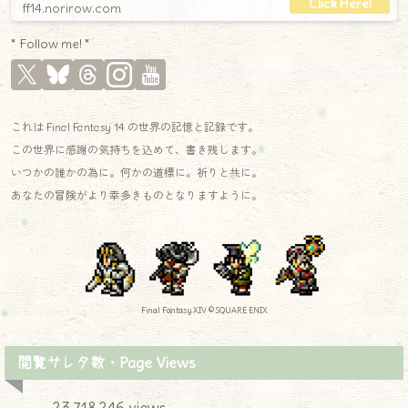
ff14.norirow.com
* Follow me! *
これは Final Fantasy 14 の世界の記憶と記録です。
この世界に感謝の気持ちを込めて、書き残します。
いつかの誰かの為に。何かの道標に。祈りと共に。
あなたの冒険がより幸多きものとなりますように。
Final Fantasy XIV © SQUARE ENIX
閲覧サレタ数・Page Views