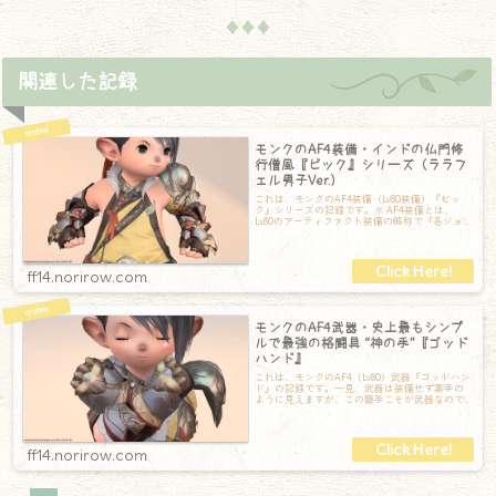
♦♦♦
関連した記録
モンクのAF4装備・インドの仏門修
行僧風『ビック』シリーズ（ララフ
ェル男子Ver.）
これは、モンクのAF4装備（Lv80装備）『ビッ
ク』シリーズの記録です。※ AF4装備とは、
Lv80のアーティファクト装備の略称で「各ジョ
ブ固有の専用装備」のことです。
ff14.norirow.com
モンクのAF4武器・史上最もシンプ
ルで最強の格闘具 “神の手”『ゴッド
ハンド』
これは、モンクのAF4（Lv80）武器『ゴッドハン
ド』の記録です。一見、武器は装備せず素手の
ように見えますが、この籠手こそが武器なので
す。構えても特に変形することも無く
ff14.norirow.com