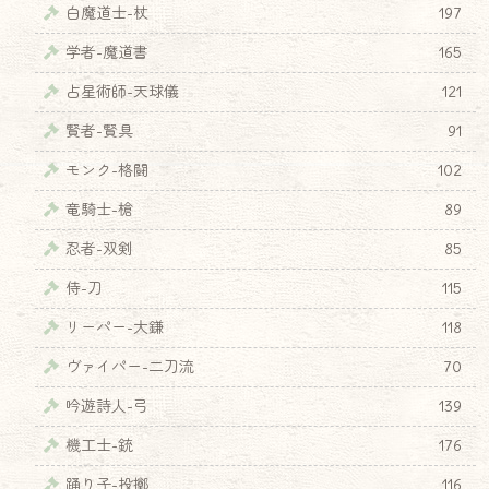
白魔道士-杖
197
学者-魔道書
165
占星術師-天球儀
121
賢者-賢具
91
モンク-格闘
102
竜騎士-槍
89
忍者-双剣
85
侍-刀
115
リーパー-大鎌
118
ヴァイパー-二刀流
70
吟遊詩人-弓
139
機工士-銃
176
踊り子-投擲
116