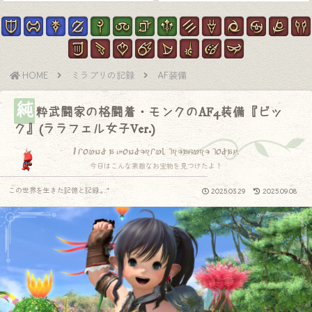
HOME
ミラプリの記録
AF装備
純
粋武闘家の格闘着・モンクのAF4装備『ビッ
ク』(ララフェル女子Ver.)
I found a wonderful treasure today.
今日はこんな素敵なお宝物を見つけたよ！
この世界を生きた記憶と記録.｡.:*
2025.03.29
2025.09.08