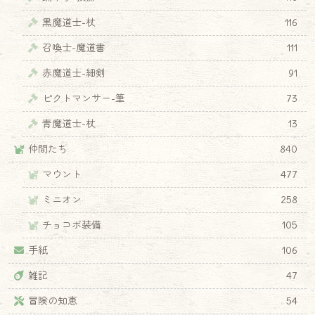
黒魔道士-杖
116
召喚士-魔道書
111
赤魔道士-細剣
91
ピクトマンサー-筆
73
青魔道士-杖
13
仲間たち
840
マウント
477
ミニオン
258
チョコボ装備
105
手紙
106
雑記
47
冒険の知恵
54