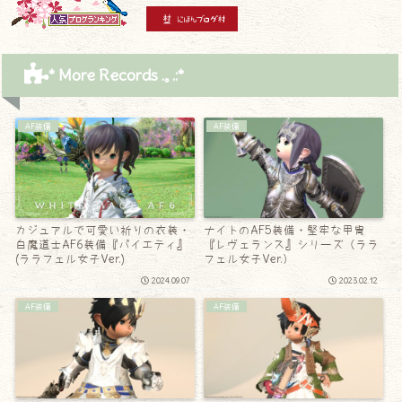
* More Records .｡.:*
AF装備
AF装備
カジュアルで可愛い祈りの衣装・
ナイトのAF5装備・堅牢な甲冑
白魔道士AF6装備『パイエティ』
『レヴェランス』シリーズ（ララ
(ララフェル女子Ver.)
フェル女子Ver.）
2024.09.07
2023.02.12
AF装備
AF装備