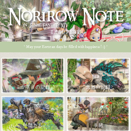
エオルゼア冒険記
* May your Eorzean days be filled with happiness ! :) *
ミラプリの記録
武器の記録
仲間たち
手紙