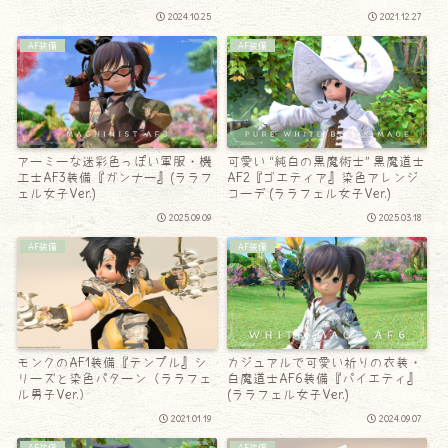
2024.10.25
2021.12.27
AF装備
AF装備
アーミーな迷彩色っぽい軍服・機
可愛い “純白の黒魔術士” 黒魔道士
工士AF3装備『ガンナー』(ララフ
AF2『ゴエティア』染色アレンジ
ェル女子Ver.)
コーデ (ララフェル女子Ver.)
2025.09.09
2025.03.18
AF装備
AF装備
モンクのAF1装備『テンプル』シ
カジュアルで可愛い祈りの衣装・
リーズと染色パターン（ララフェ
白魔道士AF6装備『パイエティ』
ル男子Ver.）
(ララフェル女子Ver.)
2021.01.19
2024.09.07
AF装備
AF装備