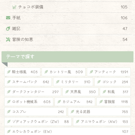
チョコボ装備
105
手紙
106
雑記
47
冒険の知恵
54
テーマで探す
騎士様風
403
カントリー風
509
アンティーク
1391
スチームパンク
642
ミリタリー
310
ゴシック
254
ダークファンタジー
297
天界風
350
和風
317
ロボット機械系
603
カジュアル
542
冒険服
1118
コスプレ
242
光る武器
765
ゾディアックウェポン（ZW）
88
アニマウェポン（AW）
153
エウレカウェポン（EW）
107