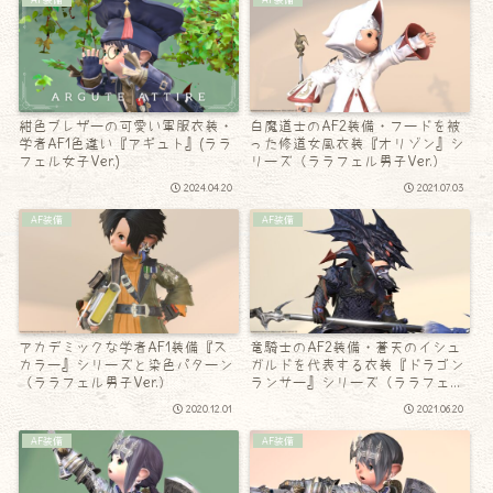
紺色ブレザーの可愛い軍服衣装・
白魔道士のAF2装備・フードを被
学者AF1色違い『アギュト』(ララ
った修道女風衣装『オリゾン』シ
フェル女子Ver.)
リーズ（ララフェル男子Ver.）
2024.04.20
2021.07.03
AF装備
AF装備
アカデミックな学者AF1装備『ス
竜騎士のAF2装備・蒼天のイシュ
カラー』シリーズと染色パターン
ガルドを代表する衣装『ドラゴン
（ララフェル男子Ver.）
ランサー』シリーズ（ララフェル
男子Ver.）
2020.12.01
2021.06.20
AF装備
AF装備