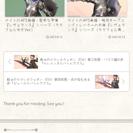
ナイトのAF5装備・堅牢な甲冑
ナイトのAF5装備・暁月オープニ
『レヴェランス』シリーズ（ララ
ングトレーラーの衣装『レヴェラ
フェル女子Ver.）
ンス』シリーズ（ララフェル男子
Ver.）
2023.02.12
2022.02.24
戦士のエウレカウェポン（EW）第三形態・パゴス編の斧
『エレメンタルバトルアクス』
戦士のエウレカウェポン（EW）第四形態・炎が包む光る
斧『ピューロスバトルアクス』
Thank you for reading. See you !
✼••┈┈┈┈┈┈┈┈┈••✼