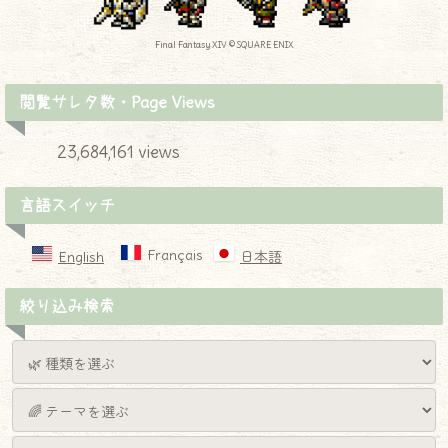
Final Fantasy XIV © SQUARE ENIX
閲覧サレタ数・Page Views
23,684,161 views
言語スイッチ
Français
English
日本語
絞り込み検索