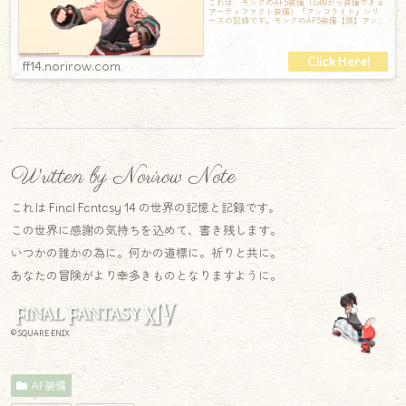
これは、モンクのAF5装備（Lv89から装備できる
アーティファクト装備）『アンコライト』シリ
ーズの記録です。モンクのAF5装備【頭】アンコ
ライトフレイム【胴】アンコライ
ff14.norirow.com
Written by Norirow Note
これは Final Fantasy 14 の世界の記憶と記録です。
この世界に感謝の気持ちを込めて、書き残します。
いつかの誰かの為に。何かの道標に。祈りと共に。
あなたの冒険がより幸多きものとなりますように。
© SQUARE ENIX
AF装備