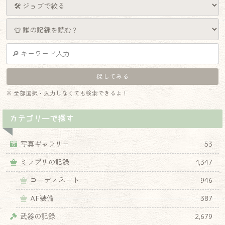
※ 全部選択・入力しなくても検索できるよ！
カテゴリーで探す
写真ギャラリー
53
ミラプリの記録
1,347
コーディネート
946
AF装備
387
武器の記録
2,679