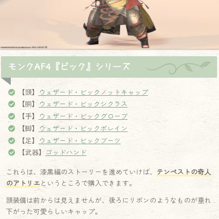
モンクAF4『ビック』シリーズ
【頭】
ウェザード・ビックノットキャップ
【胴】
ウェザード・ビックシクラス
【手】
ウェザード・ビックグローブ
【脚】
ウェザード・ビックポレイン
【足】
ウェザード・ビックブーツ
【武器】
ゴッドハンド
これらは、漆黒編のストーリーを進めていけば、
テンペストの奇人
のアトリエ
というところで購入できます。
頭装備は前からは見えませんが、後ろにリボンのようなものが垂れ
下がった可愛らしいキャップ。