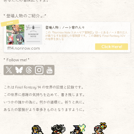
あるただの冒険記ですよ。
* 登場人物のご紹介.｡.:*
登場人物：ノート家の人々
この『Norirow Note エオルゼア冒険記』は―とあるノート家の三人
が織りなすお宝探しの冒険譚です。この素敵な Final Fantasy XIV
の世界を旅しな
ff14.norirow.com
* Follow me! *
これは Final Fantasy 14 の世界の記憶と記録です。
この世界に感謝の気持ちを込めて、書き残します。
いつかの誰かの為に。何かの道標に。祈りと共に。
あなたの冒険がより幸多きものとなりますように。