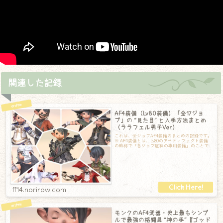
関連した記録
AF4装備（Lv80装備）「全17ジョ
ブ」の “見た目” と入手方法まとめ
（ララフェル男子Ver.）
これは、全ジョブAF4装備のまとめの記録です。
※ AF4装備とは、Lv80のアーティファクト装備
の略称で「各ジョブ固有の専用装備」のことで
す。アーティファクト装備は、新
ff14.norirow.com
モンクのAF4武器・史上最もシンプ
ルで最強の格闘具 “神の手”『ゴッド