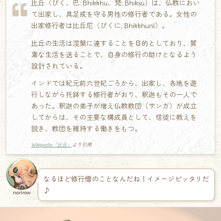
比丘（びく、巴: Bhikkhu、梵: Bhikṣu）は、仏教におい
て出家し、具足戒を守る男性の修行者である。女性の
出家修行者は比丘尼（びくに, Bhikkhunī）。
比丘の生活は涅槃に達することを目的としており、質
素な生活を送ることで、自身の修行の助けとなるよう
設計されている。
インドでは紀元前六世紀ごろから、出家し、各地を遊
行しながら托鉢する修行者がおり、釈迦もその一人で
あった。釈迦の弟子が増え仏教教団（サンガ）が成立
してからは、その主要な構成員として、信徒に教えを
説き、教団を維持する働きをもつ。
Wikipedia「比丘」
より引用
なるほど修行僧のことなんだね！イメージピッタリだ
♪
norirow