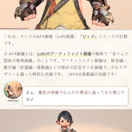
これは、モンクのAF4装備（Lv80装備）『
ビック
』シリーズの記録
です。
※ AF4装備とは、
Lv80のアーティファクト装備
の略称で「各ジョブ
固有の専用装備」のことです。アーティファクト装備は、新生編・
蒼天編・紅蓮編・漆黒編などの節目の記念すべき装備で、かなりデ
ザインも凝った特別な衣装です。（AF4は漆黒編の衣装です）
おぉ、黄色の衣装でなんだか原点に返ってきた感じだ
ね♪
norirow