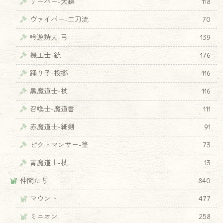
リーパー-大鎌
118
ヴァイパー-二刀流
70
吟遊詩人-弓
139
機工士-銃
176
踊り子-投擲
116
黒魔道士-杖
116
召喚士-魔道書
111
赤魔道士-細剣
91
ピクトマンサー-筆
73
青魔道士-杖
13
仲間たち
840
マウント
477
ミニオン
258