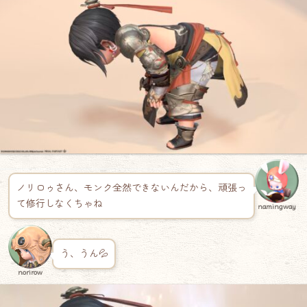
ノリロゥさん、モンク全然できないんだから、頑張っ
て修行しなくちゃね
namingway
う、うん💦
norirow