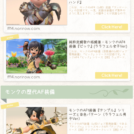
ハンド』
これは、モンクのAF4（Lv80）武器『ゴッドハン
ド』の記録です。一見、武器は装備せず素手の
ように見えますが、この籠手こそが武器なので
す。構えても特に変形することも無く
ff14.norirow.com
純粋武闘家の格闘着・モンクのAF4
装備『ビック』(ララフェル女子Ver.)
これは、モンクのAF4装備（漆黒編のLv80ジョブ
専用装備）『ビック』シリーズの記録です。モ
ンクAF4『ビック』シリーズ【頭】ウェザード・
ビックノットキャップ【胴】ウェ
ff14.norirow.com
モンクの歴代AF装備
モンクのAF1装備『テンプル』シリ
ーズと染色パターン（ララフェル男
子Ver.）
モンクのAF1装備（Lv50ジョブ専用装備）である
『テンプル』シリーズモンクAF1『テンプル』シ
リーズ【頭】テンプルサークレット【胴】テン
プルシクラス【手】テンプルグロ