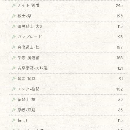
ナイト-剣盾
245
戦士-斧
198
暗黒騎士-大剣
115
ガンブレード
95
白魔道士-杖
197
学者-魔道書
165
占星術師-天球儀
121
賢者-賢具
91
モンク-格闘
102
竜騎士-槍
89
忍者-双剣
85
侍-刀
115