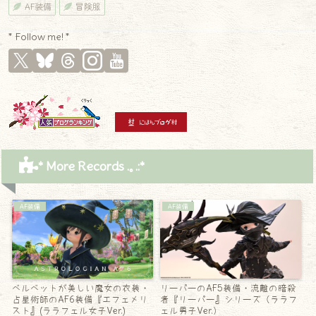
AF装備
冒険服
* Follow me! *
* More Records .｡.:*
AF装備
AF装備
ベルベットが美しい魔女の衣装・
リーパーのAF5装備・流離の暗殺
占星術師のAF6装備『エフェメリ
者『リーパー』シリーズ（ララフ
スト』(ララフェル女子Ver.)
ェル男子Ver.）