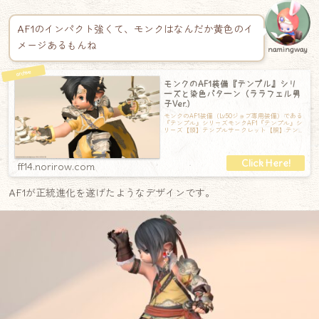
AF1のインパクト強くて、モンクはなんだか黄色のイ
メージあるもんね
namingway
モンクのAF1装備『テンプル』シリ
ーズと染色パターン（ララフェル男
子Ver.）
モンクのAF1装備（Lv50ジョブ専用装備）である
『テンプル』シリーズモンクAF1『テンプル』シ
リーズ【頭】テンプルサークレット【胴】テン
プルシクラス【手】テンプルグロ
ff14.norirow.com
AF1が正統進化を遂げたようなデザインです。