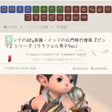
HOME
ミラプリの記録
AF装備
モ
ンクのAF4装備・インドの仏門修行僧風『ビッ
ク』シリーズ（ララフェル男子Ver.）
I found a wonderful treasure today.
今日はこんな素敵なお宝物を見つけたよ！
この世界を生きた記憶と記録.｡.:*
2021.09.28
2025.09.08