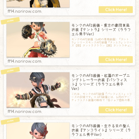
ff14.norirow.com
モンクのAF2装備・東方の劇団員風
衣装『タントラ』シリーズ（ララフ
ェル男子Ver.）
モンクのAF2装備（Lv60の専用装備）『タント
ラ』シリーズモンクAF2装備『タントラ』シリー
ズ【頭】タントラクラウン【胴】タントラチェ
ストラップ【手】タントラリストラ
ff14.norirow.com
モンクのAF3装備・紅蓮のオープニ
ングトレーラー衣装『パシフィス
ト』シリーズ（ララフェル男子
Ver.）
これは、モンクのAF3装備『パシフィスト』シリ
ーズの記録です。※ AF3装備とは、Lv70のアー
ティファクト装備の略称で「各ジョブ固有の専
用装備」のことです。アーティフ
ff14.norirow.com
モンクのAF5装備・生きる炎の聖人
衣装『アンコライト』シリーズ（ラ
ラフェル男子Ver.）