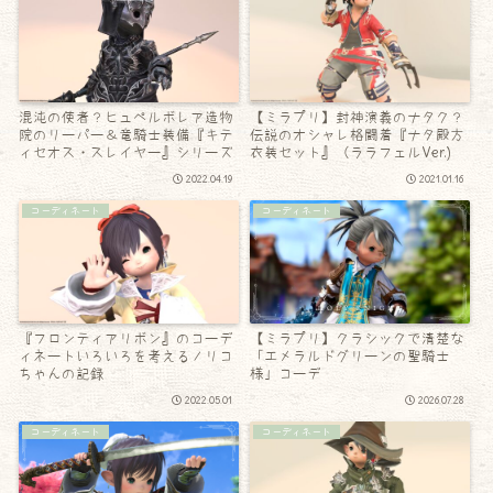
混沌の使者？ヒュペルボレア造物
【ミラプリ】封神演義のナタク？
院のリーパー＆竜騎士装備『キテ
伝説のオシャレ格闘着『ナタ殿方
ィセオス・スレイヤー』シリーズ
衣装セット』（ララフェルVer.)
2022.04.19
2021.01.16
コーディネート
コーディネート
『フロンティアリボン』のコーデ
【ミラプリ】クラシックで清楚な
ィネートいろいろを考えるノリコ
「エメラルドグリーンの聖騎士
ちゃんの記録
様」コーデ
2022.05.01
2026.07.28
コーディネート
コーディネート