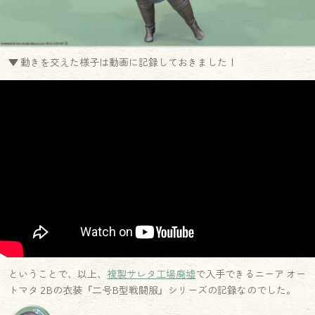
▼ 動きを交えた様子は動画に記録しておきました！
ということで、以上、
複製サレタ工場廃墟
で入手できるニーア オー
トマタ 2Bの衣装『二号B型戦闘服』シリーズの記録なのでした。