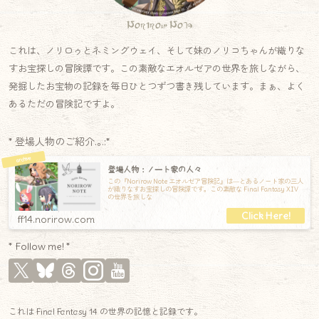
Norirow Note
これは、ノリロゥとネミングウェイ、そして妹のノリコちゃんが織りな
すお宝探しの冒険譚です。この素敵なエオルゼアの世界を旅しながら、
発掘したお宝物の記録を毎日ひとつずつ書き残しています。まぁ、よく
あるただの冒険記ですよ。
* 登場人物のご紹介.｡.:*
登場人物：ノート家の人々
この『Norirow Note エオルゼア冒険記』は―とあるノート家の三人
が織りなすお宝探しの冒険譚です。この素敵な Final Fantasy XIV
の世界を旅しな
ff14.norirow.com
* Follow me! *
これは Final Fantasy 14 の世界の記憶と記録です。