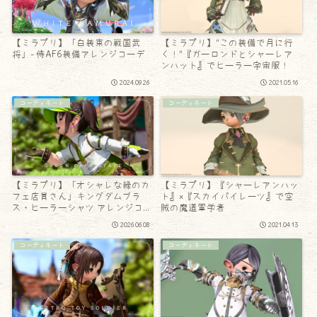
【ミラプリ】「白装束の戦国武
【ミラプリ】“この装備で月に行
将」- 侍AF6装備アレンジコーデ
く！”『ガーロンドとシャーレア
ンハット』でヒーラー宇宙服！
2024.09.26
2021.05.16
コーディネート
コーディネート
【ミラプリ】「オシャレな緑のカ
【ミラプリ】『シャーレアンハッ
フェ店員さん」キングダムブラ
ト』×『スカイパイレーツ』で空
ス・ヒーラーシャツ アレンジコー
賊の魔道軍学者
デ
2026.06.08
2021.04.13
コーディネート
コーディネート