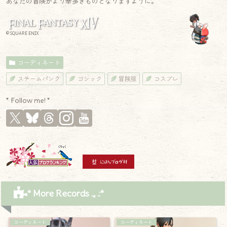
あなたの冒険がより幸多きものとなりますように。
© SQUARE ENIX
コーディネート
スチームパンク
ゴシック
冒険服
コスプレ
* Follow me! *
* More Records .｡.:*
コーディネート
コーディネート