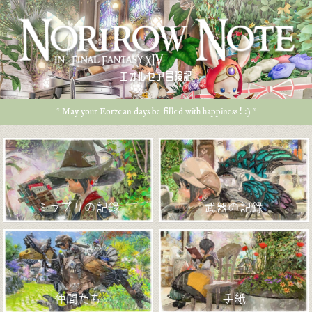
エオルゼア冒険記
* May your Eorzean days be filled with happiness ! :) *
ミラプリの記録
武器の記録
仲間たち
手紙