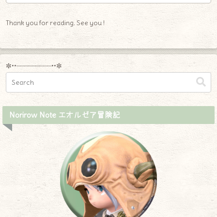
Thank you for reading. See you !
✼••┈┈┈┈┈┈┈┈┈••✼
Norirow Note エオルゼア冒険記