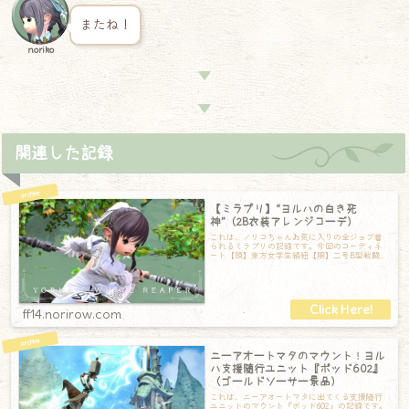
またね！
noriko
▼
▼
関連した記録
【ミラプリ】“ヨルハの白き死
神”（2B衣装アレンジコーデ）
これは、ノリコちゃんお気に入りの全ジョブ着
られるミラプリの記録です。今回のコーディネ
ート【頭】東方女学生絹紐【胴】二号B型戦闘服
【手】ブラックボゾム・ドレスグローブ【脚
ff14.norirow.com
ニーアオートマタのマウント！ヨル
ハ支援随行ユニット『ポッド602』
（ゴールドソーサー景品）
これは、ニーアオートマタに出てくる支援随行
ユニットのマウント『ポッド602』の記録です。