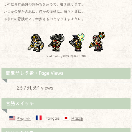
この世界に感謝の気持ちを込めて、書き残します。
いつかの誰かの為に。何かの道標に。祈りと共に。
あなたの冒険がより幸多きものとなりますように。
Final Fantasy XIV © SQUARE ENIX
閲覧サレタ数・Page Views
23,731,391 views
言語スイッチ
Français
English
日本語