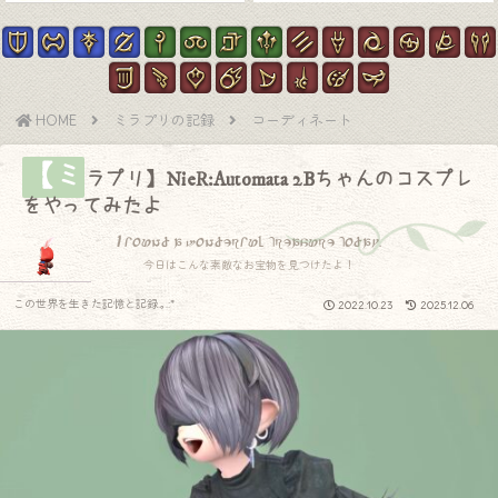
HOME
ミラプリの記録
コーディネート
【ミ
ラプリ】NieR:Automata 2Bちゃんのコスプレ
をやってみたよ
I found a wonderful treasure today.
今日はこんな素敵なお宝物を見つけたよ！
この世界を生きた記憶と記録.｡.:*
2022.10.23
2025.12.06