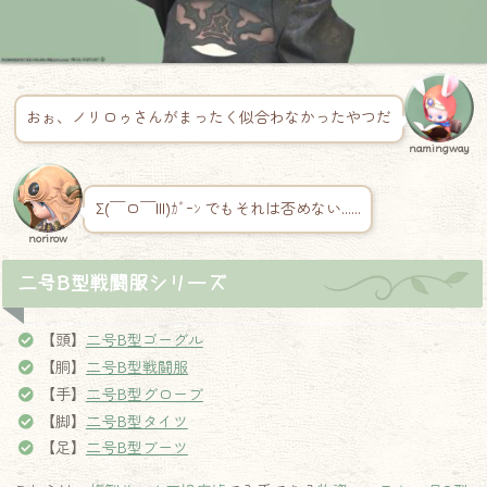
おぉ、ノリロゥさんがまったく似合わなかったやつだ
namingway
Σ(￣ロ￣lll)ｶﾞｰﾝ でもそれは否めない……
norirow
二号B型戦闘服シリーズ
【頭】
二号B型ゴーグル
【胴】
二号B型戦闘服
【手】
二号B型グローブ
【脚】
二号B型タイツ
【足】
二号B型ブーツ