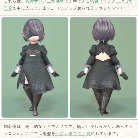
これらは、
複製サレタ工場廃墟
で入手できる
物資コンテナ:二号B型
防具
の中に入っています。（全ジョブ着られるミラプリです）
頭装備は目隠し的なアイマスクです。縫い目がしっかりとあってカ
ッコいい。ここでは髪型を
ヘアカタログ:２Ｂ
にしています。