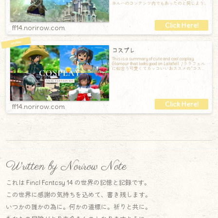
ヨルハのコンテンツ内でもあったのと同じよう
に、ぶさらがって移動ができます。形状は
ff14.norirow.com
コスプレ
This is a summary of cute and cool cosplay
Glamour that looks good on Lalafell. / ララフェル
に似合う可愛くてカッコいいおススメの”コスプ
レ”ミラプリまとめです。
ff14.norirow.com
Written by Norirow Note
これは Final Fantasy 14 の世界の記憶と記録です。
この世界に感謝の気持ちを込めて、書き残します。
いつかの誰かの為に。何かの道標に。祈りと共に。