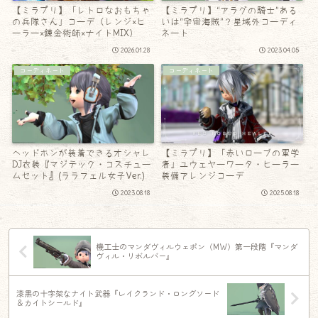
【ミラプリ】「レトロなおもちゃ
【ミラプリ】“アラグの騎士”ある
の兵隊さん」コーデ（レンジ×ヒ
いは“宇宙海賊”？星域外コーディ
ーラー×錬金術師×ナイトMIX）
ネート
2026.01.28
2023.04.05
コーディネート
コーディネート
ヘッドホンが装着できるオシャレ
【ミラプリ】「赤いローブの軍学
DJ衣装『マジテック・コスチュー
者」ユウェヤーワータ・ヒーラー
ムセット』(ララフェル女子Ver.)
装備アレンジコーデ
2023.08.18
2025.08.18
機工士のマンダヴィルウェポン（MW）第一段階『マンダ
ヴィル・リボルバー』
漆黒の十字架なナイト武器『レイクランド・ロングソード
＆カイトシールド』