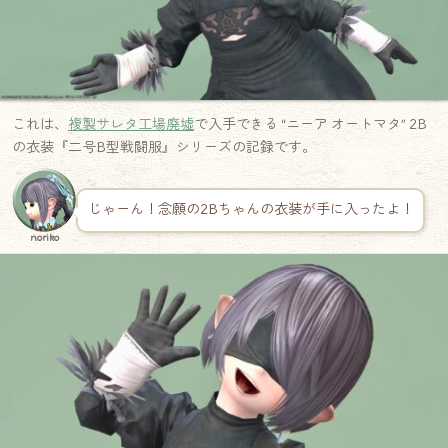
これは、
複製サレタ工場廃墟
で入手できる “ニーア オートマタ” 2B
の衣装『二号B型戦闘服』シリーズの記録です。
じゃーん！念願の2Bちゃんの衣装が手に入ったよ！
noriko