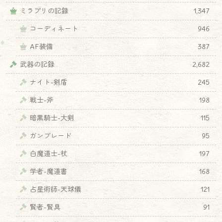
ミラプリの記録
1,347
コーディネート
946
AF装備
387
武器の記録
2,682
ナイト-剣盾
245
戦士-斧
198
暗黒騎士-大剣
115
ガンブレード
95
白魔道士-杖
197
学者-魔道書
168
占星術師-天球儀
121
賢者-賢具
91