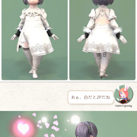
おぉ、白だと2Pだね
namingway