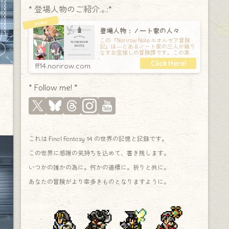
* 登場人物のご紹介.｡.:*
登場人物：ノート家の人々
この『Norirow Note エオルゼア冒険
記』は―とあるノート家の三人が織り
なすお宝探しの冒険譚です。この素敵
な Final Fantasy XIV の世界を旅しな
ff14.norirow.com
* Follow me! *
これは Final Fantasy 14 の世界の記憶と記録です。
この世界に感謝の気持ちを込めて、書き残します。
いつかの誰かの為に。何かの道標に。祈りと共に。
あなたの冒険がより幸多きものとなりますように。