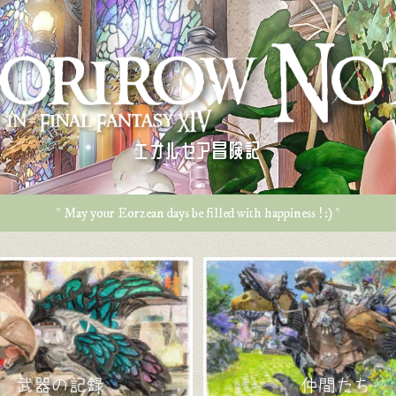
エオルゼア冒険記
* May your Eorzean days be filled with happiness ! :) *
武器の記録
仲間たち