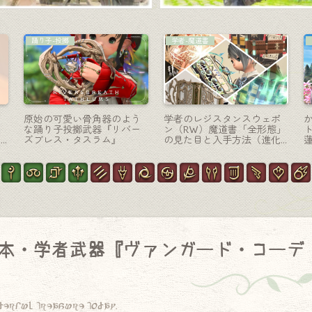
白魔道士-杖
召喚士-魔道書
ー
可愛らしいピンクの光るメ
極エターナルクイーンの召
ニ
イス・白魔道士武器『ゼル
喚士武器・機械モンシロチ
コバケーン』
ョウの本『エターナルクイ
ーンズ・インデックス』
本・学者武器『ヴァンガード・コーデ
derful treasure today.