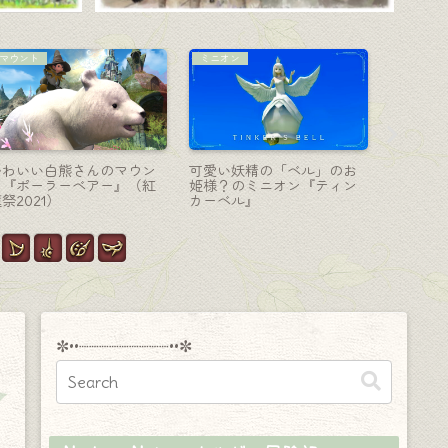
ミニオン
コーディネート
ナイト-剣
可愛すぎる赤ちゃんスプリ
【ミラプリ】とってもあっ
ナイトの
ガンのミニオン『ダストバ
たかくて可愛らしいエスキ
ン (PW
ニー』
モー服『ハイランド』シリ
ポセイド
ーズ（ララフェルVer.）
ントムオ
ード＆シ
✼••┈┈┈┈┈┈┈┈┈••✼