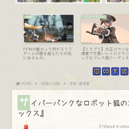
マウント
占星術師-天球儀
ル」のお
高速な赤い機体『ネロ専用
これは超新星爆発スーパ
『ティン
魔導アーマー・レッドバロ
ノヴァ！？占星術師のア
ン』
マウェポン (AW) 第七段階
『カノープス』
HOME
武器の記録
学者-魔道書
サ
イバーパンクなロボット狐の
ックス』
I found a won